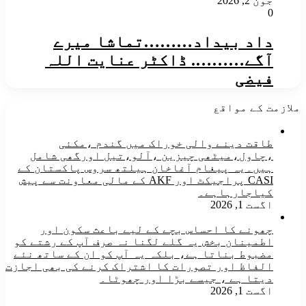
جون 2, 2026
0
داد بیداد………​​تماشا میرے
آگے………. ڈاکٹر عنایت اللہ
فیضی
ملازمت کے مواقع
طاقت دینے والی خوراک میں گندم ،مکئی
،چاول،میٹھی چیزین ،آلو،تیل اورگھی شامل
ہیں۔یہ پیغام آغاخان ہیلتھ سروس پاکستان کے
CASI پراجیکٹ اور AKF کے مالی معاونت سے پیش
کیاجارہاہے۔
اگست 1, 2026
چھونے کا احساس بچے کے لیے باعث سکون اور
اطمینان بخش یہ گلے لگنا نہ صرف آپ کے رشتے کو
مضبوط بناتا ہے، بلکہ یہ آپ کو ان کے ساتھ نئے
الفاظ اور تصورات کا اشتراک کرنے کی بھی اجازت
دیتا ہے ، جیسے بڑا اور چھوٹا۔
اگست 1, 2026