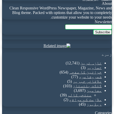
About
Clean Responsive WordPress Newspaper, Magazine, News and
Blog theme. Packed with options that allow you to completely
customize your website to your needs.
Newsletter
Enter
your
Email
address
زمرے
تازہ ترین
(12,741)
تصاویر
(3)
خواتین کا صفحہ
(654)
شعروشاعری
(77)
علاقائی خبریں
(5)
گلگت بلتستان
(103)
مضامین
(3,697)
منتخب کالم
(39)
ملازمت کے مواقع
(2)
ویڈیوز
(45)
Categories