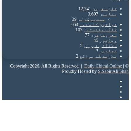
تازہ ترین
12,741
مضامین
3,697
منتخب کالم
39
خواتین کا صفحہ
654
گلگت بلتستان
103
شعروشاعری
77
ویڈیوز
45
علاقائی خبریں
5
تصاویر
3
ملازمت کے مواقع
2
Daily Chitral Online
|
© Copyright 2026, All Rights Reserved |
Proudly Hosted by
S.Sabir Ali Shah
Facebook
X
YouTube
Instagram
Back
to
top
button