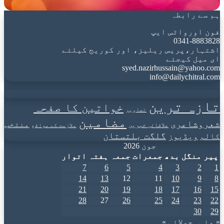
ہم سے رابطہ
فون اورواٹس ایپ
0341-8883828
اشتہار،پریس ریلیز، اور کوریج کیلئے
ای میل کیجئے
syed.nazirhussain@yahoo.com
info@dailychitral.com
تازہ ترین
خواتین کا صفحہ
تصاویر
مضامین
شعروشاعری
منتخب
علاقائی خبریں
ملازمت کے مواقع
گلگت بلتستان
کالم
ویڈیوز
جون 2026
پیر
منگل
بدھ
جمعرات
جمعہ
ہفتہ
اتوار
7
6
5
4
3
2
1
14
13
12
11
10
9
8
21
20
19
18
17
16
15
28
27
26
25
24
23
22
30
29
« مئی
جولائی »