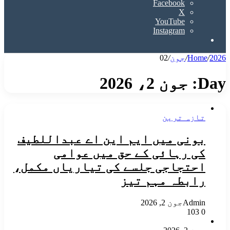
Facebook
X
YouTube
Instagram
Search
for
2026
/
Home
/
جون
/
02
Day:
جون 2، 2026
تازہ ترین
بونی میں ایم این اے عبداللطیف
کی رہائی کے حق میں عوامی
احتجاجی جلسے کی تیاریاں مکمل،
رابطہ مہم تیز
Admin
جون 2, 2026
103
0