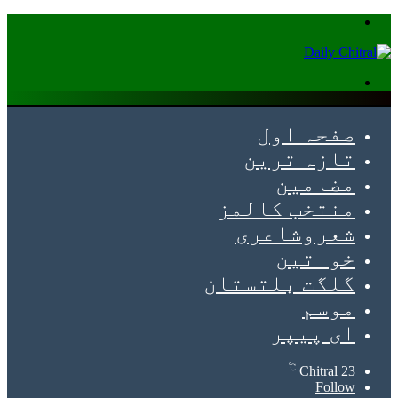
Menu
Search
for
صفحہ اول
تازہ ترین
مضامین
منتخب کالمز
شعروشاعری
خواتین
گلگت بلتستان
موسم
ای پیپر
℃
Chitral
23
Follow