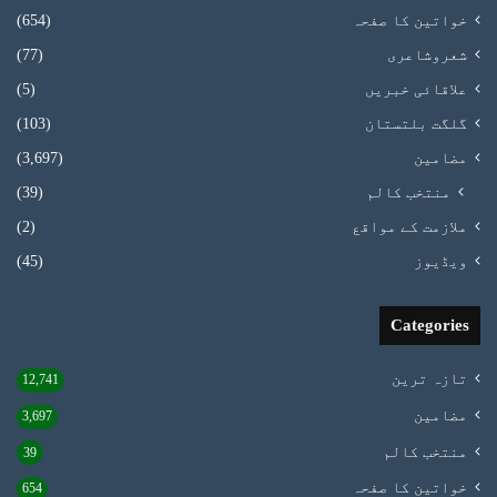
خواتین کا صفحہ
(654)
شعروشاعری
(77)
علاقائی خبریں
(5)
گلگت بلتستان
(103)
مضامین
(3,697)
منتخب کالم
(39)
ملازمت کے مواقع
(2)
ویڈیوز
(45)
Categories
تازہ ترین
12,741
مضامین
3,697
منتخب کالم
39
خواتین کا صفحہ
654