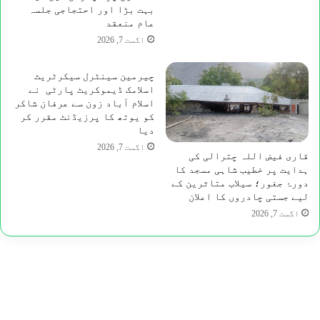
بہت بڑا اور احتجاجی جلسہ
عام منعقد
اگست 7, 2026
چیرمین سینٹرل سیکرٹریٹ
اسلامک ڈیموکریٹ پارٹی نے
اسلام آباد زون سے عرفان شاکر
کو یوتھ کا پرزیڈنٹ مقرر کر
دیا
اگست 7, 2026
قاری فیض اللہ چترالی کی
ہدایت پر خطیب شاہی مسجد کا
دورۂ جغور؛ سیلاب متاثرین کے
لیے جستی چادروں کا اعلان
اگست 7, 2026