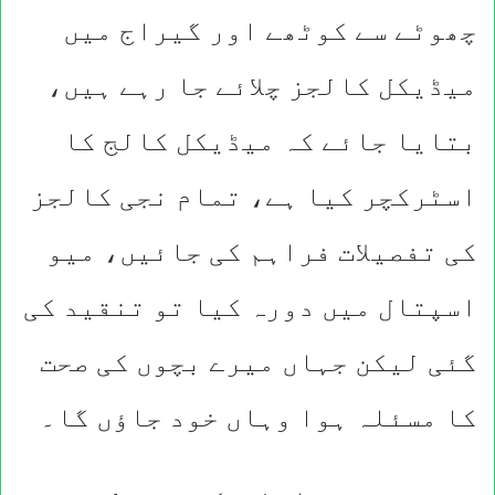
چھوٹے سے کوٹھے اور گیراج میں
میڈیکل کالجز چلائے جا رہے ہیں،
بتایا جائے کہ میڈیکل کالج کا
اسٹرکچر کیا ہے، تمام نجی کالجز
کی تفصیلات فراہم کی جائیں، میو
اسپتال میں دورہ کیا تو تنقید کی
گئی لیکن جہاں میرے بچوں کی صحت
کا مسئلہ ہوا وہاں خود جاؤں گا۔