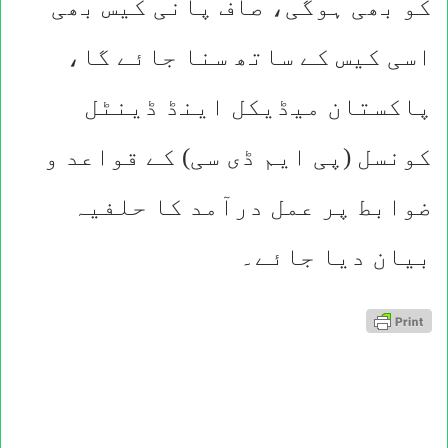
کو بھی ہوگی، صاف پانی کیس بھی
اسی کیس کے ساتھ سنا جائے گا،
پاکستان میڈیکل اینڈ ڈینٹل
کونسل (پی ایم ڈی سی) کے قواعد و
ضوابط پر عمل درآمد کا حلفیہ
بیان دیا جائے۔