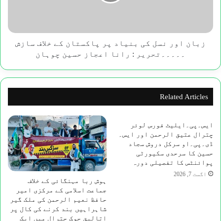
پر
پاکستان
کے
خلاف
سازش
زبان اور نسل کی بنیاد پر پاکستان کے خلاف سازش
۔۔۔۔۔
۔۔۔۔۔تحریر : رانا اعجاز حسین چوہان
تحریر
:
رانا
اعجاز
Related Articles
حسین
چوہان
ایس۔پی۔ایلیٹ فورس لوئر
چترال عتیق الرحمن اور ایس۔
ڈی۔پی۔او سرکل دروش سجاد
حسین کا سرحدی سکیورٹی
پوائنٹس کا تفصیلی دورہ
اگست 7, 2026
ہوش ربا مہنگائی کے خلاف
جماعت اسلامی کے مرکزی امیر
حافظ نعیم الرحمن کی ملک گیر
شاہراہیں بند کرنے کی کال پر
اتالیق چوک چترال میں ایک