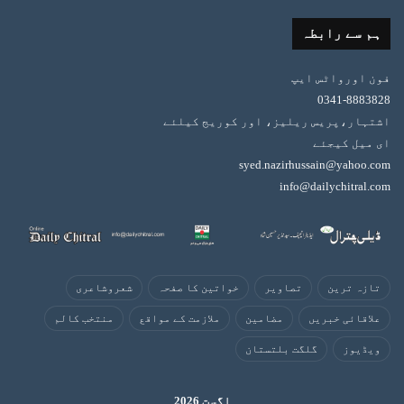
ہم سے رابطہ
فون اورواٹس ایپ
0341-8883828
اشتہار،پریس ریلیز، اور کوریج کیلئے
ای میل کیجئے
syed.nazirhussain@yahoo.com
info@dailychitral.com
تازہ ترین
تصاویر
خواتین کا صفحہ
شعروشاعری
علاقائی خبریں
مضامین
ملازمت کے مواقع
منتخب کالم
ویڈیوز
گلگت بلتستان
اگست 2026