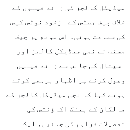
میڈیکل کالجز کی زائد فیسوں کے
خلاف چیف جسٹس کے ازخود نوٹس کیس
کی سماعت ہوئی۔ اس موقع پر چیف
جسٹس نے نجی میڈیکل کالجز اور
اسپتال کی جانب سے زائد فیسیں
وصول کرنے پر اظہار برہمی کرتے
ہوئے کہا کہ نجی میڈیکل کالجز کے
مالکان کے بینک اکاؤنٹس کی
تفصیلات فراہم کی جائیں، ایک