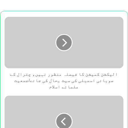
الیکشن
کمیشن
کا
فیصلہ
منظور
نہیں،
چترال
کے
صوبائی
اسمبلی
الیکشن کمیشن کا فیصلہ منظور نہیں، چترال کے
کی
صوبائی اسمبلی کی سیٹ بحال کی جائے/جمعیت
سیٹ
علمائے اسلام
بحال
کی
زبان
جائے/
اور
جمعیت
نسل
علمائے
کی
اسلام
بنیاد