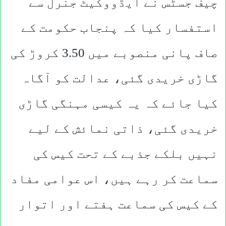
چیف جسٹس نے ایڈووکیٹ جنرل سے
استفسار کیا کہ پنجاب حکومت کے
صاف پانی منصوبے میں 3.50 کروڑ کی
گاڑی خریدی گئی، عدالت کو آگاہ
کیا جائے کہ یہ کیسی مہنگی گاڑی
خریدی گئی، ذاتی نمائش کے لیے
نہیں بلکے جذبے کے تحت کیس کی
سماعت کر رہے ہیں، اس عوامی مفاد
کے کیس کی سماعت ہفتے اور اتوار