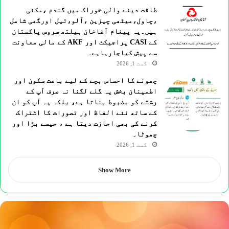
طاقت دینے والی خوراک میں گندم ،مکئی
،چاول،میٹھی چیزین ،آلو،تیل اورگھی شامل
ہیں۔یہ پیغام آغاخان ہیلتھ سروس پاکستان
کے CASI پراجیکٹ اور AKF کے مالی معاونت
سے پیش کیاجارہاہے۔
اگست 1, 2026
چھونے کا احساس بچے کے لیے باعث سکون اور
اطمینان بخش یہ گلے لگنا نہ صرف آپ کے
رشتے کو مضبوط بناتا ہے، بلکہ یہ آپ کو ان
کے ساتھ نئے الفاظ اور تصورات کا اشتراک
کرنے کی بھی اجازت دیتا ہے ، جیسے بڑا اور
چھوٹا۔
اگست 1, 2026
Show More