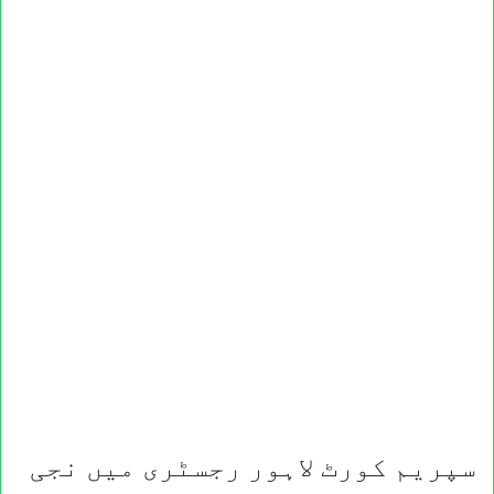
سپریم کورٹ لاہور رجسٹری میں نجی