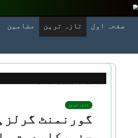
صفحہ اول
تازہ ترین
مضامین
Home
/
تازہ ترین
/
گورنمنٹ گرلزہائی سکول جغورکابد
درجنوں افرادپی پی پی میں شامل
تازہ ترین
گورنمنٹ گرلزہ
جغورکابدست سلی