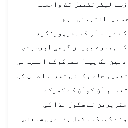
زسے لیکرتکمیل تک واجملہ
لے پرانتہائی اہم
کے عوام آپ کابھرپورشکریہ
کہ ہمارے بچیاں گرمی اورسردی
 دنین تک پیدل سفرکرکے انتہائی
تعلیم حاصل کرتی تھیں۔آج آپ کی
علیم اُن کواُن کے گھرکے
قریرین نے سکول ہذا کی
وئے کہاکہ سکول ہذامیں سائنس