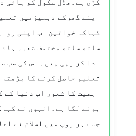
کڑی ہے۔مڈل سکول کو ہائی در
اپنے گھرکے دہلیزمیں تعلیم
کہاکہ خواتین اب اپنی روای
ساتھ ساتھ مختلف شعبہ ہائے
ادا کر رہی ہیں۔ اس کی سب س
تعلیم حاصل کرنے کا بڑھتا 
اہمیت کا شعور اب دنیا کے 
ہونے لگا ہے۔انہوں نے کہاک
جسے ہر روپ میں اسلام نے اعل