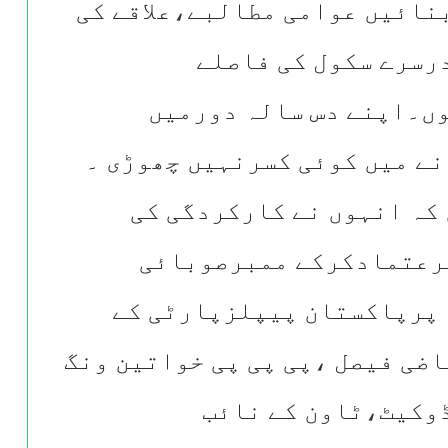
نائیں عوامی مطالبے،علاقے کی
رسرے سکول کی فاصلے
ں۔اپنے دس سالہ دورمیں
ے میں کوئی کسرنہیں چھوڑی ۔
کہ انہوں نے کارکردگی کی
رعتمادکرکے ممبرصوبائی
 پرپاکستان پیپلزپارٹی کے
ضی فیصل ،پی پی پی خواتین ونگ
وکیٹ،ٹاون کے نائب