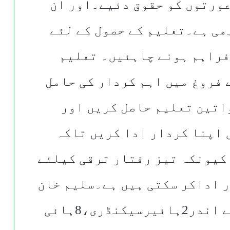
 عورتوں کو حقوق دئیے۔اور ان
ھی ہے۔تعلیم کے حصول کے لئے
فراہم ہونے چاہئیں۔ تعلیم
 فروغ میں اہم کردار کی حامل
واتین تعلیم حاصل کریں اور
 اپنا کردار ادا کریں تاکہ
 کیونکہ تیز رفتار ترقی کیلئے
ر اداکر سکتی ہیں ہے۔سلیم خان
نے کہاکہ حالیہ پانچ سال کے اندر2ہائیرسیکنڈری،8ہائی