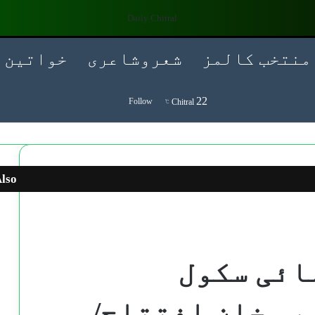
منتخب کالمز
شعروشاعری
خواتین
Search for
22
Follow
Chitral
℃
ست سلیم خان افتتاح/جماعت اسلامی اورپی ٹی آئی کے
lso
lose
ائی سکول
م خان افتتاح/