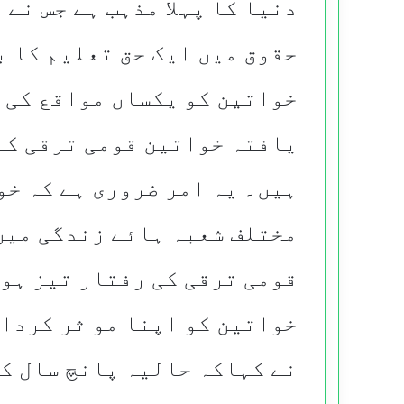
دنیا کا پہلا مذہب ہے جس نے
حقوق میں ایک حق تعلیم کا ب
خواتین کو یکساں مواقع کی 
یافتہ خواتین قومی ترقی کے
ہیں۔ یہ امر ضروری ہے کہ خ
مختلف شعبہ ہائے زندگی میں
قومی ترقی کی رفتار تیز ہو
خواتین کو اپنا مو ثر کردا