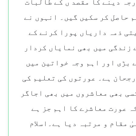
جہ دینے کا مقصد ں کے طالبات
 حاصل کر سکیں گیں۔ انہوں نے
تی ذمہ داریاں پورا کرنے کے
 زندگی میں بھی نمایاں کردار
ے بڑی اور اہم وجہ خواتین میں
رجحان ہے۔ عورتوں کی تعلیم کی
کسی بھی معاشروں میں بھی اجاگر
ہ عورت معاشرے کا اہم جز ہے
یٰ مقام و مرتبہ دیا ہے۔اسلام