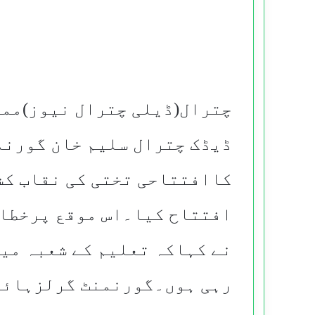
چترال(ڈیلی چترال نیوز)مم
ڈیڈک چترال سلیم خان گورنم
کاافتتاحی تختی کی نقاب کش
افتتاح کیا۔اس موقع پرخطاب
نے کہاکہ تعلیم کے شعبہ میں
رہی ہوں۔گورنمنٹ گرلزہائی 