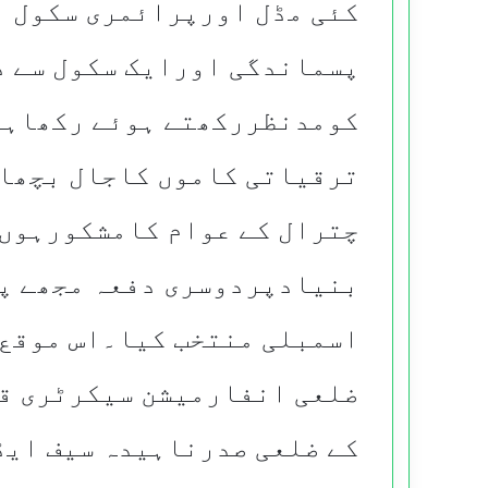
کئی مڈل اورپرائمری سکول ب
پسماندگی اورایک سکول سے د
کومدنظررکھتے ہوئے رکھاہو
ترقیاتی کاموں کاجال بچھان
چترال کے عوام کامشکورہوں 
بنیادپردوسری دفعہ مجھے پ
اسمبلی منتخب کیا۔اس موقع
ضلعی انفارمیشن سیکرٹری قا
کے ضلعی صدرناہیدہ سیف ایڈ