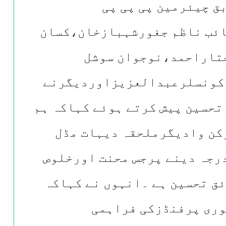
 چیئرمین پی پی پی
ئب ناظم جغورشہبازخان،کسان
تاراحمد،نوجوان سوشل
،کونسلرعبدالعزیزاوردیگرنے
تحسین پیش کرتے ہوئے کہاکہ ہم
ن وادیگرملحقہ دیہات مڈل
رجہ دینے پرجس محنت اورخلوص
ئق تحسین ہے ۔انہوں نے کہاکہ
وری پرفنڈزکی فراہمی