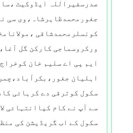
صدرسفیراللہ ایڈوکیٹ ،سابق
جغورمحمدظاہرشاہ،وی سی نا
کونسلرمحمدشاقی ،مولانامخ
ورکروسماجی کارکن گل آغا
ایم پی اے سلیم خان کوخراج 
اہلیان جغور،بکرآباد،چمرک
سکول کوترقی دے کرہائی کاد
سے آپ نے کام کیاانتہائی لا
سکول کے اب گریڈیشن کی منظ