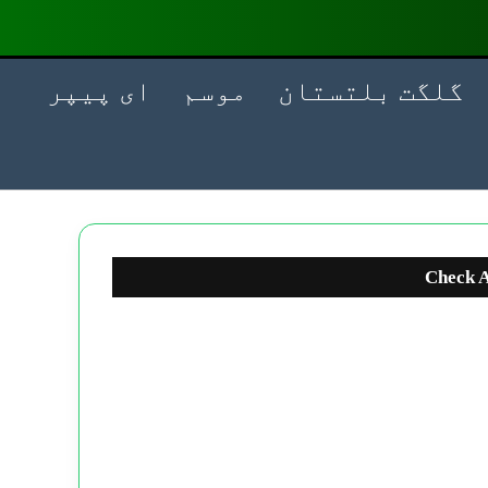
گلگت بلتستان
موسم
ای پیپر
Check A
C