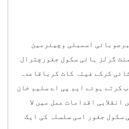
برصوبائی اسمبلی وچیئرمین
نٹ گرلز ہائی سکول جغورچترال
ائی کرکے فیتہ کاٹ کرباقاعدہ
 کرتے ہوئے ایم پی اے سلیم خان
 انقلابی اقدامات عمل میں لا
سکول جغور اسی سلسلہ کی ایک