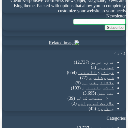
Clean Responsive WordPress Newspaper, Magazine, News and
Blog theme. Packed with options that allow you to completely
customize your website to your needs.
Newsletter
Enter
your
Email
address
زمرے
تازہ ترین
(12,737)
تصاویر
(3)
خواتین کا صفحہ
(654)
شعروشاعری
(77)
علاقائی خبریں
(5)
گلگت بلتستان
(103)
مضامین
(3,695)
منتخب کالم
(39)
ملازمت کے مواقع
(2)
ویڈیوز
(45)
Categories
تازہ ترین
12,737