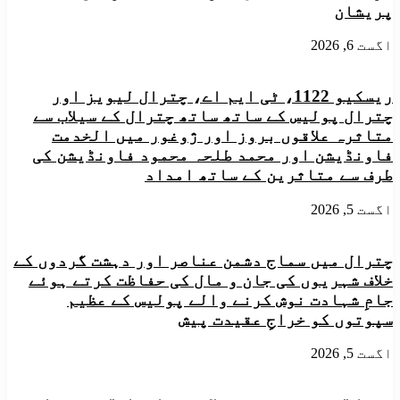
پریشان
ں
کے
مابین
اگست 6, 2026
مقابلہ
،حتمی
لسٹ
ریسکیو 1122، ٹی ایم اے، چترال لیویز اور
جاری
چترال پولیس کے ساتھ ساتھ چترال کے سیلاب سے
متاثرہ علاقوں بروز اور ژوغور میں الخدمت
فاونڈیشن اور محمد طلحہ محمود فاونڈیشن کی
طرف سے متاثرین کے ساتھ امداد
اگست 5, 2026
چترال میں سماج دشمن عناصر اور دہشت گردوں کے
خلاف شہریوں کی جان و مال کی حفاظت کرتے ہوئے
جامِ شہادت نوش کرنے والے پولیس کے عظیم
سپوتوں کو خراجِ عقیدت پیش
اگست 5, 2026