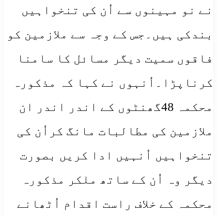
نے نو مہینوں سے اُن کی تنخواہیں
بندکی ہیں۔جس کے وجہ سے ملازمین کو
فاقوں سمیت دیگر مسائل کا سامنا
کرناپڑا۔اُنہوں نے کہا کہ مذکورہ
محکمہ 48گھنٹوں کے اندر اندر ان
ملازمین کی مطالبات مانگ کراُن کی
تنخواہیں اُنہیں ادا کریں بصورت
دیگر وہ اُن کے ساتھ ملکر مذکورہ
محکمہ کے خلاف راست اقدام اُٹھانے