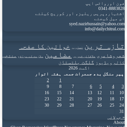
فون اورواٹس ایپ
0341-8883828
اشتہار،پریس ریلیز، اور کوریج کیلئے
ای میل کیجئے
syed.nazirhussain@yahoo.com
info@dailychitral.com
تازہ ترین
خواتین کا صفحہ
تصاویر
مضامین
شعروشاعری
منتخب
علاقائی خبریں
ملازمت کے مواقع
گلگت بلتستان
کالم
ویڈیوز
اگست 2026
پیر
منگل
بدھ
جمعرات
جمعہ
ہفتہ
اتوار
2
1
9
8
7
6
5
4
3
16
15
14
13
12
11
10
23
22
21
20
19
18
17
30
29
28
27
26
25
24
31
« جولائی
About