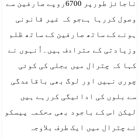
ناجائز طورپر 6700روپے صارفین سے
وصول کررہا ہےجو کہ غیر قانونی
ہونے کے ساتھ صارفین کے ساتھ ظلم
وزیادتی کے مترادف ہیں۔اُنہوں نے
کہا کہ چترال میں بجلی کی کوئی
چوری نہیں اور لوگ بھی باقاعدگی
سے بلوں کی ادائیگی کررہے ہیں
لیکن اس کے باجود بھی محکمہ پیسکو
نے چترال میں ایک طرف بلاوجہ