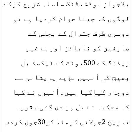
بلاجواز لوڈشیڈنگ سلسلہ شروع کرکے
لوگوں کا جینا حرام کردیا ہے تو
دوسری طرف چترال کے بجلی کے
صارفین کو ناجائز اوربے غیر
ریڈنگ کے 500یونٹ کے فیکسڈ بل
بھیج کر اُنہیں مزید پریشانی سے
دوچار کیاگیا ہیں۔اُنہوں نے کہا
کہ محکمہ نے بل پر دی گئی مقررہ
تاریخ 2جولائی کومٹا کر30جون کردی