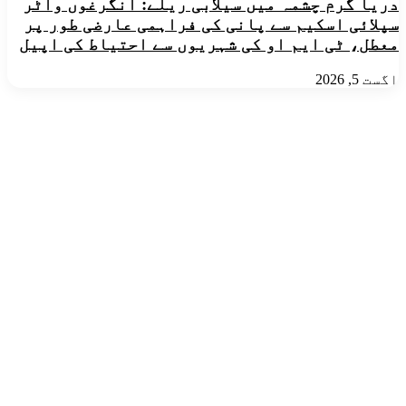
دریا گرم چشمہ میں سیلابی ریلے: انگرغوں واٹر
سپلائی اسکیم سے پانی کی فراہمی عارضی طور پر
معطل، ٹی ایم او کی شہریوں سے احتیاط کی اپیل
اگست 5, 2026