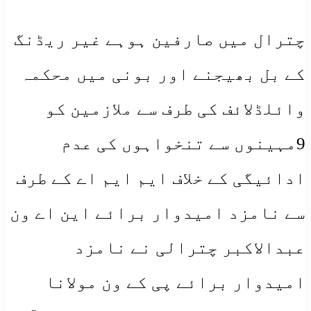
چترال میں صارفین ہوہے غیر ریڈنگ
کے بل بھیجنے اور بونی میں محکمہ
وائلڈلائف کی طرف سے ملازمین کو
9مہینوں سے تنخواہوں کی عدم
ادائیگی کے خلاف ایم ایم اے کے طرف
سے نامزد امیدوار برائے این اے ون
عبدالاکبر چترالی نے نامزد
امیدوار برائے پی کے ون مولانا