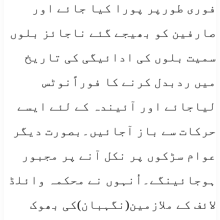
فوری طورپر پورا کیا جائے اور
صارفین کو بھیجے گئے ناجائز بلوں
سمیت بلوں کی ادائیگی کی تاریخ
میں ردبدل کرنے کا فوراًنوٹس
لیاجائے اور آئیندہ کے لئے ایسے
حرکات سے باز آجائیں۔بصورت دیگر
عوام سڑکوں پر نکل آنے پر مجبور
ہوجائینگے۔اُنہوں نے محکمہ وائلڈ
لائف کے ملازمین(نگہبان)کی بھوک