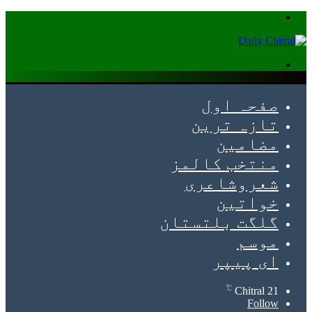
Menu
Search
for
صفحہ اول
تازہ ترین
مضامین
منتخب کالمز
شعروشاعری
خواتین
گلگت بلتستان
موسم
ای پیپر
℃
Chitral
21
Follow