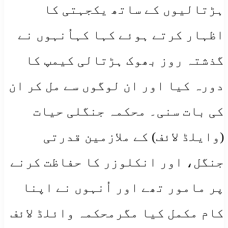
ہڑتالیوں کے ساتھ یکجہتی کا
اظہار کرتے ہوئے کہا کہاُنہوں نے
گذشتہ روز بھوک ہڑتالی کیمپ کا
دورہ کیا اور ان لوگوں سے مل کر ان
کی بات سنی۔ محکمہ جنگلی حیات
(وایلڈ لائف) کے ملازمین قدرتی
جنگل، اور انکلوزر کا حفاظت کرنے
پر مامور تھے اور اُنہوں نے اپنا
کام مکمل کیا مگرمحکمہ وائلڈ لائف