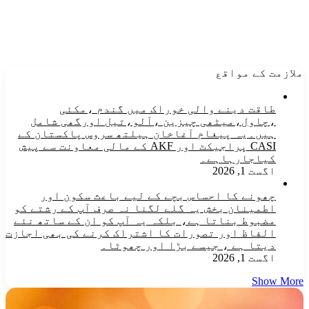
ملازمت کے مواقع
طاقت دینے والی خوراک میں گندم ،مکئی
،چاول،میٹھی چیزین ،آلو،تیل اورگھی شامل
ہیں۔یہ پیغام آغاخان ہیلتھ سروس پاکستان کے
CASI پراجیکٹ اور AKF کے مالی معاونت سے پیش
کیاجارہاہے۔
اگست 1, 2026
چھونے کا احساس بچے کے لیے باعث سکون اور
اطمینان بخش یہ گلے لگنا نہ صرف آپ کے رشتے کو
مضبوط بناتا ہے، بلکہ یہ آپ کو ان کے ساتھ نئے
الفاظ اور تصورات کا اشتراک کرنے کی بھی اجازت
دیتا ہے ، جیسے بڑا اور چھوٹا۔
اگست 1, 2026
Show More