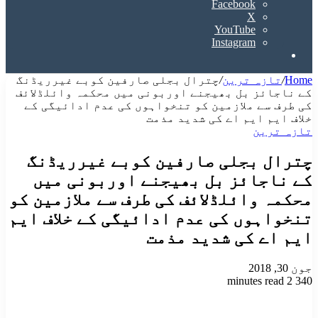
Facebook
X
YouTube
Instagram
Search
for
Home
/
تازہ ترین
/
چترال بجلی صارفین کوبے غیرریڈنگ
کے ناجائز بل بھیجنے اوربونی میں محکمہ وائلڈلائف
کی طرف سے ملازمین کو تنخواہوں کی عدم ادائیگی کے
خلاف ایم ایم اے کی شدید مذمت
تازہ ترین
چترال بجلی صارفین کوبے غیرریڈنگ
کے ناجائز بل بھیجنے اوربونی میں
محکمہ وائلڈلائف کی طرف سے ملازمین کو
تنخواہوں کی عدم ادائیگی کے خلاف ایم
ایم اے کی شدید مذمت
جون 30, 2018
2 minutes read
340