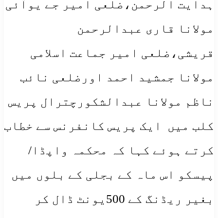
ہدایت الرحمن،ضلعی امیر جے یوآئی
مولانا قاری عبدالرحمن
قریشی،ضلعی امیر جماعت اسلامی
مولانا جمشید احمد اورضلعی نائب
ناظم مولانا عبدالشکورچترال پریس
کلب میں ایک پریس کانفرنس سے خطاب
کرتے ہوئے کہا کہ محکمہ واپڈا/
پیسکو اس ماہ کے بجلی کے بلوں میں
بغیر ریڈنگ کے 500یونٹ ڈال کر