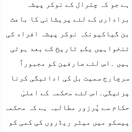
ہے جو کہ چترال کے نوکر پیشہ
براداری کے لئے پریشانی کا باعث
بن گیاکیونکہ نوکر پیشہ افراد کی
تنخواہیں یکم تاریخ کے بعد ہوتی
ہیں ۔اس لئے صارفین کو مجبوراً
سرچارج سمیت بل کی ادائیگی
کرنا
پرئیگی۔اس لئے محکمہ کے اعلیٰ
حکام سے پُرزور مطالبہ ہے کہ محکمہ
پیسکو میں میٹر ریڈروں کی کمی کو