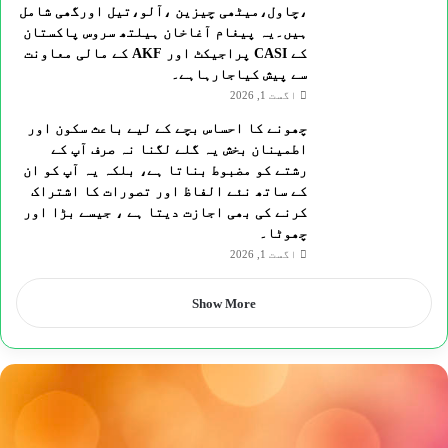
،چاول،میٹھی چیزین ،آلو،تیل اورگھی شامل
ہیں۔یہ پیغام آغاخان ہیلتھ سروس پاکستان
کے CASI پراجیکٹ اور AKF کے مالی معاونت
سے پیش کیاجارہاہے۔
اگست 1, 2026
چھونے کا احساس بچے کے لیے باعث سکون اور
اطمینان بخش یہ گلے لگنا نہ صرف آپ کے
رشتے کو مضبوط بناتا ہے، بلکہ یہ آپ کو ان
کے ساتھ نئے الفاظ اور تصورات کا اشتراک
کرنے کی بھی اجازت دیتا ہے ، جیسے بڑا اور
چھوٹا۔
اگست 1, 2026
Show More