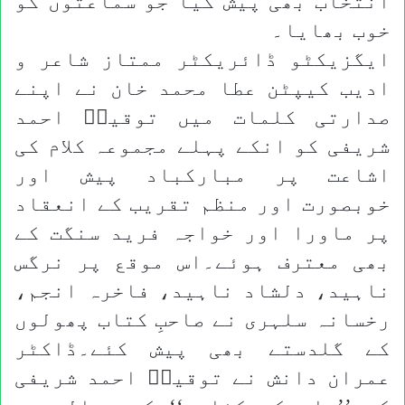
انتخاب بھی پیش کیا جو سماعتوں کو
خوب بھایا۔
ایگزیکٹو ڈائریکٹر ممتاز شاعر و
ادیب کیپٹن عطا محمد خان نے اپنے
صدارتی کلمات میں توقیرؔ احمد
شریفی کو انکے پہلے مجموعہ کلام کی
اشاعت پر مبارکباد پیش اور
خوبصورت اور منظم تقریب کے انعقاد
پر ماورا اور خواجہ فرید سنگت کے
بھی معترف ہوئے۔اس موقع پر نرگس
ناہید، دلشاد ناہید، فاخرہ انجم،
رخسانہ سلہری نے صاحبِ کتاب پھولوں
کے گلدستے بھی پیش کئے۔ڈاکٹر
عمران دانش نے توقیرؔ احمد شریفی