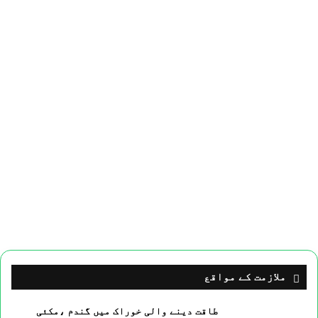
ملازمت کے مواقع
طاقت دینے والی خوراک میں گندم ،مکئی