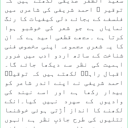
سعید الظفر صدیقی لکھتے ہیں کہ
توقیر ؔ احمد شریفی کی شاعری میں
فلسفے کے بجائے دلی کیفیات کا رنگ
نمایاں ہے جو شعر کی خوشبو ہوا
کرتا ہے ۔مجھے قطعی امید ہے کہ ان
کا یہ شعری مجموعہ اپنی مخصوص فنی
شناخت کے ساتھ اردو ادب میں ضرور
اہمیت کی نظر سے دیکھا جائے گا۔
اقبال راہیؔ لکھتے ہیں کہ توقیرؔ
احمد شریفی نے اپنے اندر شاعر کو
بیدار رکھا ہے اور اسے نیند کی
وادیوں کے سپرد نہیں کیا۔انکے
لکھنے کا انداز اُڑتی ہوئی خوشنما
تتلیوں کی طرح جاذبِ نظر ہے انہوں