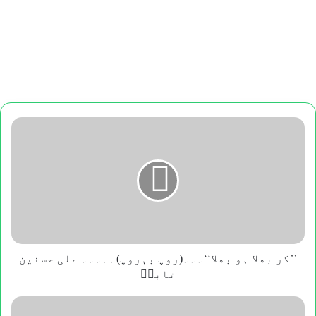
’’کر
بھلا
ہو
بھلا‘‘۔۔۔
(روپ
بہروپ)۔۔۔۔۔
علی
حسنین
تابشؔ
’’کر بھلا ہو بھلا‘‘۔۔۔(روپ بہروپ)۔۔۔۔۔ علی حسنین
تابشؔ
اداکارہ