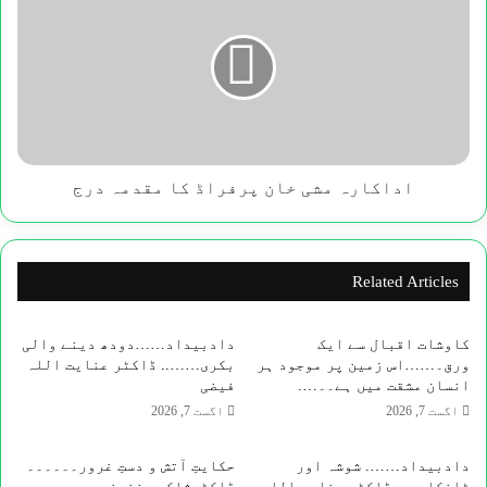
مشی
خان
پرفراڈ
کا
مقدمہ
درج
اداکارہ مشی خان پرفراڈ کا مقدمہ درج
Related Articles
کاوشات اقبال سے ایک
​دادبیداد……دودھ دینے والی
ورق۔……اس زمین پر موجود ہر
بکری…….. ڈاکٹر عنایت اللہ
انسان مشقت میں ہے۔۔….
فیضی
اگست 7, 2026
اگست 7, 2026
دادبیداد…….​ شوشہ اور
حکایتِ آتش و دستِ غرور۔۔۔۔۔۔
ٹانکا…….ڈاکٹر عنایت اللہ
ڈاکٹرشاکرہ نندنی