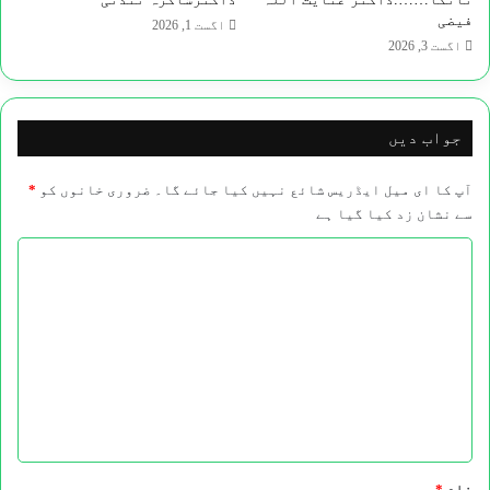
فیضی
اگست 1, 2026
اگست 3, 2026
جواب دیں
آپ کا ای میل ایڈریس شائع نہیں کیا جائے گا۔
ضروری خانوں کو
*
سے نشان زد کیا گیا ہے
ت
ب
ص
ر
ہ
*
نام
*