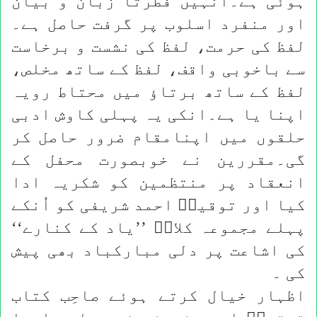
ہوئی ہے۔انہیں فطرتاً زبان و بیان
اور منفرد اسلوب پر گرفت حاصل ہے۔
لفظ کی حرمت، لفظ کی نشست و برخاست
سے باخوبی واقف، لفظ کے ساتھ مخلص،
لفظ کے ساتھ برتاؤ میں محتاط رویہ
اپنا یا ہے۔انکی یہ پہلی کاوش ادبی
حلقوں میں اپنامقام ضرور حاصل کر
گی۔مقررین نے خوبصورت محفل کے
انعقاد پر منتظمین کو شکریہ ادا
کیا اور توقیرؔ احمد شریفی کو اُنکے
پہلے مجموعہ کلامؔ ’’یاد کے کنارے‘‘
کی اشاعت پر دلی مبارکباد بھی پیش
کی ۔
اظہار خیال کرتے ہوئے صاحِب کتاب