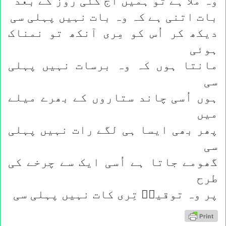
وہ ملا ہے تو ہمیں آج کئی روز کے بعد
بات اتنی ہے کہ وہ بات نہیں پہلی سی
دیکھ کر اُس کو مِری آنکھ تو نمناک
ہوئی
مانتا ہوں کہ وہ برسات نہیں پہلی
سی
ہوں اُسی چاند ستاروں کے بھرے میلے
میں
پھر بھی ایسا ہی لگے رات نہیں پہلی
سی
گھومے جاتا ہے اُسی ایک سے چرخے کی
طرح
پر وہ توقیرؔ تِری کات نہیں پہلی سی