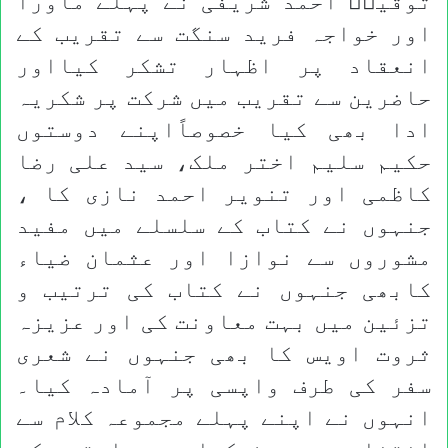
توقیرؔ احمد شریفی نے پہلے ماورا
اور خواجہ فرید سنگت سے تقریب کے
انعقاد پر اظہار تشکر کیااور
حاضرین سے تقریب میں شرکت پر شکریہ
ادا بھی کیا خصوصاًاپنے دوستوں
حکیم سلیم اختر ملک، سید علی رضا
کاظمی اور تنویر احمد نازی کا ،
جنہوں نے کتاب کے سلسلے میں مفید
مشوروں سے نوازا اور عثمان ضیاء
کابھی جنہوں نے کتاب کی ترتیب و
تزئین میں بہت معاونت کی اور عزیزہ
ثروت اویس کا بھی جنہوں نے شعری
سفر کی طرف واپسی پر آمادہ کیا۔
انہوں نے اپنے پہلے مجموعہ کلام سے