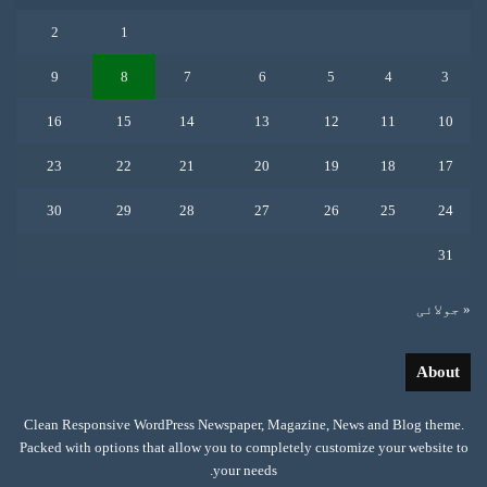
2
1
9
8
7
6
5
4
3
16
15
14
13
12
11
10
23
22
21
20
19
18
17
30
29
28
27
26
25
24
31
« جولائی
About
Clean Responsive WordPress Newspaper, Magazine, News and Blog theme.
Packed with options that allow you to completely customize your website to
your needs.