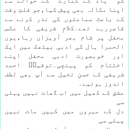
کو ’’یاد کے کنارے‘‘ کے حوالے سے
اپنا مکالہ بھی پیش کیا،جو قلتِ وقت
کے باعث سماعتوں کی نذر کرنے سے
قاصررہے تھے۔کلامِ شریفی کا عکس
محفل پر شام بھر آویزاں رہا،یوں
الحمرا ہال کی ادبی بیٹھک میں ایک
اور خوبصورت ادبی محفل اپنے
اختتام کو پہنچی۔توقیرؔ احمد
شریفی کے حسنِ تخیل سے آپ بھی لطف
اندوز ہوئیے۔
عشق کے کھیل میں اب گھات نہیں پہلی
سی
دل کے مہروں میں کہیں مات نہیں
پہلی سی