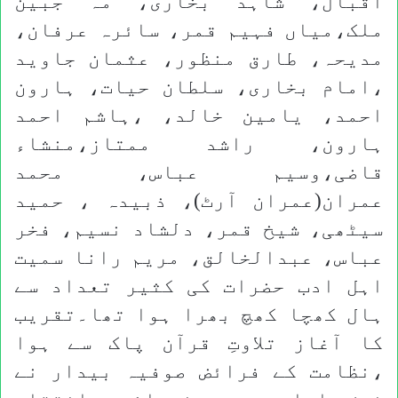
اقبال، شاہد بخاری، مہ جبین
ملک،میاں فہیم قمر، سائرہ عرفان،
مدیحہ، طارق منظور، عثمان جاوید
،امام بخاری، سلطان حیات، ہارون
احمد، یامین خالد، ،ہاشم احمد
ہارون، راشد ممتاز،منشاء
قاضی،وسیم عباس، محمد
عمران(عمران آرٹ)، ذبیدہ ، حمید
سیٹھی، شیخ قمر، دلشاد نسیم، فخر
عباس، عبدالخالق، مریم رانا سمیت
اہل ادب حضرات کی کثیر تعداد سے
ہال کھچا کھچ بھرا ہوا تھا۔تقریب
کا آغاز تلاوتِ قرآن پاک سے ہوا
،نظامت کے فرائض صوفیہ بیدار نے