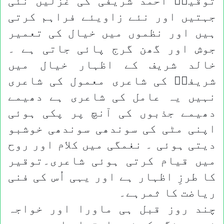
توقیرؔ احمد شریفی کی غزلیں نئی
جہتیں اور نئے زاویئے فراہم کرتی
ہیں اور نظموں میں خیال کی تعمیر
جوش اور گھن گرج پائی جاتی ہے ۔
خالد شریف کے اظہار خیال میں
شریفیؔ کی شاعری معمول کی شاعری
نہیں یہ عامل کی شاعری ہے دھیمے
دھیمے جذبوں کی آنچ پر پکی ہوئی
اپنی مٹی کی سوندھی سوندھی خوشبو
دیتی ہوئی ۔ نغمگی میں کلام اور روح
میں قیام کرتی ہوئی شاعری۔توقیر
کا طرزِ اظہار ہے اور یہی اُس کی فنی
ریاضت کا ثمرہے۔
چند روز قبل ہی ماورا اور خواجہ