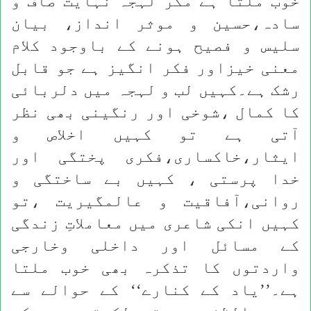
خوب ملتا ہے مگر لہجہ نہایت صاف و
سادہ،حسین و موثر انداز، بیان
سلیس و فصیح ہونے کے باوجود کلام
معنی خیزاور فکر انگیز ہے جو قابل
رشک ہے۔کہیں لب و لہجہ میں دلربائی
کا کمال ،شوخی اور رنگینی بھی نظر
آتی ہے تو کہیں اخلاص و
ایثار،خاکساری،فکری پختگی اور
خدا پرستی ، کہیں بے ساختگی و
روانی،آفاقیت و عالمگیریت ،تو
کہیں انکی شاعری میں معاملاتِ زندگی
کے مسائل اور داخلی وخارجی
واردتوں کا تذکرہ بھی خوب ملتا
ہے۔’’یاد کے کنارے‘‘ کے حوالے سے