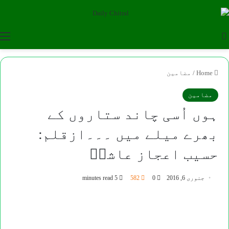
u
Search for
Home
/
مضامین
مضامین
ہوں اُسی چاند ستاروں کے
بھرے میلے میں ۔۔۔ازقلم:
حسیب اعجاز عاشرؔ
جنوری 6, 2016
0
582
5 minutes read