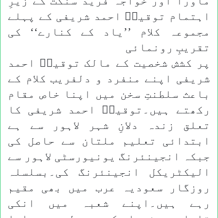
ماورا اور خواجہ فرید سنگت کے زیرِ
اہتمام توقیرؔ احمد شریفی کے پہلے
مجموعہ کلام ’’یاد کے کنارے‘‘ کی
تقریبِ رونمائی
پر کشش شخصیت کے مالک توقیرؔ احمد
شریفی اپنے منفرد و دلفریب کلام کے
باعث سلطنتِ سخن میں اپنا خاص مقام
رکھتے ہیں۔توقیرؔ احمد شریفی کا
تعلق زندہ دلانِ شہر لاہور سے ہے
ابتدائی تعلیم ملتان سے حاصل کی
جبکہ انجینئرنگ یونیورسٹی لاہور سے
الیکٹریکل انجینئرنگ کی۔بسلسلہ
روزگار سعودیہ عرب میں بھی مقیم
رہے ہیں۔اپنے شعبہ میں انکی