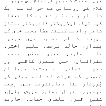
فرید سنگت کے زیرِ اہتمام اِس مجموعہ
کلام کی رونمائی کے حوالے سے ایک
شاندار و یادگار تقریب کا انعقاد
کیا گیا۔ ایگزیکٹو ڈائریکٹر ممتاز
شاعر و ادیب کیپٹن عطا محمد خان کی
زیرِصدارت اس تقریب میں صوفیہ
بیدار، خالد شریف، سلیم اختر،
خالد ساجد، صغری صدف، محمود
ظفراقبال، حسن عسکری کاظمی اور
سعود عثمانی نے بحثیت مہمانانِ
خصوصی کے شرکت کے لئے محفل کو
پُروقار بنا دیا۔تقریب میں رفعت
توقیر، اقبال بھٹی، مہوش جلیل،
شفیع قمر، سلطان حیات، جاوید