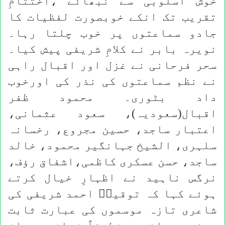
خوش اسلوبی سے نبھائے ،اختتامِ
تقریب تک انکے خوبصورت لفظیات کا
جادو سماعتوں پر خوب چلتا رہا۔
نویرہ بابر نے کلامِ شریفی پیش کیا۔
سحر فرحانی نے غزل اور اقبال راہی
نے نظم سماعتوں کی نذر کی اورخوب
داد بٹوری۔ محمود ظفر
اقبال(سعودیہ)، سعود عثمانی،
اعتبار ساجد، حسین مجروع، رخسانہ
سلہری، الشیخ جہانگیر محمود، خالد
ساجد، حسن عسکری کاظمی،اشفاق رؤف،
نرگس ناہید نے اظہارِ خیال کرتے
ہوئے کہا کہ توقیرؔ احمد شریفی کی
شاعری تازہ موسموں کی عبارت ثابت