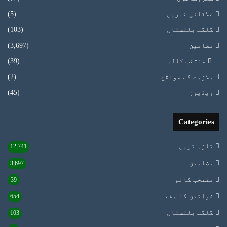
علاقائی خبریں
(5)
گلگت بلتستان
(103)
مضامین
(3,697)
منتخب کالم
(39)
ملازمت کے مواقع
(2)
ویڈیوز
(45)
Categories
تازہ ترین
12,741
مضامین
3,697
منتخب کالم
39
خواتین کا صفحہ
654
گلگت بلتستان
103