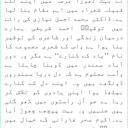
نے بہت تھوڑا عرصہ میں اپنے لئے
قبیلہ شعراء میں اہم مقام بنا لیا
ہے۔ڈاکٹر محمد اجمل نیازی کی رائے
میں توقیرؔ احمد شریفی ہمارے
درمیان زندگی اور شاعری کی توقیر
بنا ہوا ہے ،اس کے شعری مجموعے کا
نام ’’یاد کے کنارے‘‘ ہے مگر وہ دور
آباد سمندر میں ڈوبنا چاہتا ہے
،اُسے معلوم ہے کہ دل دریا سمندروں
ڈونگھے ہیں وہ اپنے دل کے کنارے
بیٹھا ہوا اپنی یادوں کو تلاش کر
رہا ہے جو اُن راستوں میں کھو گئی
ہیں جنہیں وہ بہت پیچھے چھوڑ آیا
ہے۔اکرم سحر فارانی کے خیال میں