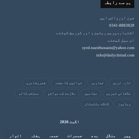
ہم سے رابطہ
فون اورواٹس ایپ
0341-8883828
اشتہار،پریس ریلیز، اور کوریج کیلئے
ای میل کیجئے
syed.nazirhussain@yahoo.com
info@dailychitral.com
تازہ ترین
تصاویر
خواتین کا صفحہ
شعروشاعری
علاقائی خبریں
مضامین
ملازمت کے مواقع
منتخب کالم
ویڈیوز
گلگت بلتستان
اگست 2026
پیر
منگل
بدھ
جمعرات
جمعہ
ہفتہ
اتوار