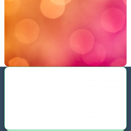
ہم سے رابطہ
فون اورواٹس ایپ
0341-8883828
اشتہار،پریس ریلیز، اور کوریج کیلئے
ای میل کیجئے
syed.nazirhussain@yahoo.com
info@dailychitral.com