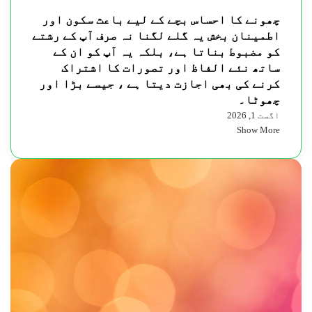
چھونے کا احساس بچے کے لیے باعث سکون اور
اطمینان بخش یہ گلے لگنا نہ صرف آپ کے رشتے
کو مضبوط بناتا ہے، بلکہ یہ آپ کو ان کے
ساتھ نئے الفاظ اور تصورات کا اشتراک
کرنے کی بھی اجازت دیتا ہے ، جیسے بڑا اور
چھوٹا۔
اگست 1, 2026
Show More