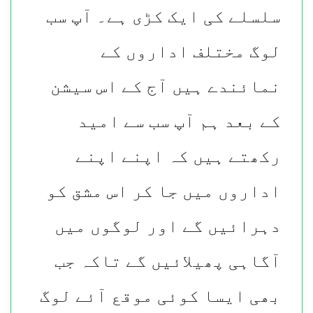
سلسلے کی ایک کڑی ہے۔ آپ سب
لوگ مختلف اداروں کے
نمائندے ہیں آج کے اس سیشن
کے بعد ہم آپ سب سے امید
رکھتے ہیں کہ اپنے اپنے
اداروں میں جا کر اس مشق کو
دہرائیں گے اور لوگوں میں
آگاہی پھیلائیں گے تاکہ جب
بھی ایسا کوئی موقع آئے لوگ