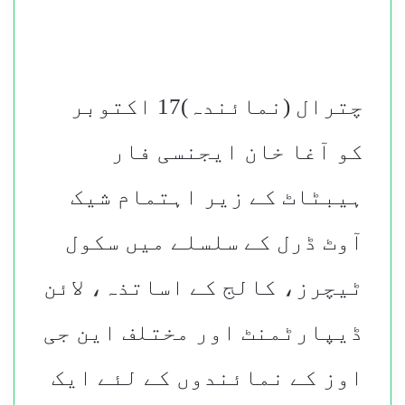
چترال (نمائندہ)17 اکتوبر
کو آغا خان ایجنسی فار
ہیبٹاٹ کے زیر اہتمام شیک
آوٹ ڈرل کے سلسلے میں سکول
ٹیچرز، کالج کے اساتذہ، لائن
ڈیپارٹمنٹ اور مختلف این جی
اوز کے نمائندوں کے لئے ایک