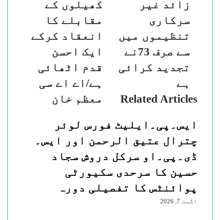
ایک
طلباءکے
زائد غیر
کھیلوں کے
ہزار
لئے
سرکاری
مقابلے کا
سے
کھیلوں
زائد
کے
تنظیموں میں
انعقاد کرکے
غیر
مقابلے
سے صرف 73نے
ایک احسن
سرکاری
کا
تنظیموں
انعقاد
تجدید کرائی
قدم اٹھائی
میں
کرکے
ہے
ہے/اے اے سی
سے
ایک
صرف
احسن
Related Articles
معظم خان
73نے
قدم
تجدید
اٹھائی
ایس۔پی۔ایلیٹ فورس لوئر
کرائی
ہے/
ہے
اے
چترال عتیق الرحمن اور ایس۔
اے
ڈی۔پی۔او سرکل دروش سجاد
سی
معظم
حسین کا سرحدی سکیورٹی
خان
پوائنٹس کا تفصیلی دورہ
اگست 7, 2026