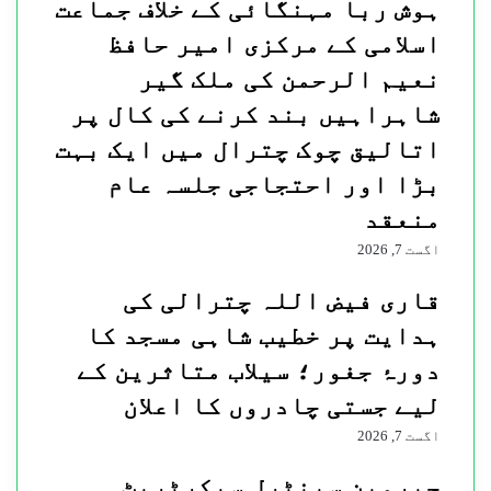
ہوش ربا مہنگائی کے خلاف جماعت
اسلامی کے مرکزی امیر حافظ
نعیم الرحمن کی ملک گیر
شاہراہیں بند کرنے کی کال پر
اتالیق چوک چترال میں ایک بہت
بڑا اور احتجاجی جلسہ عام
منعقد
اگست 7, 2026
قاری فیض اللہ چترالی کی
ہدایت پر خطیب شاہی مسجد کا
دورۂ جغور؛ سیلاب متاثرین کے
لیے جستی چادروں کا اعلان
اگست 7, 2026
چیرمین سینٹرل سیکرٹریٹ