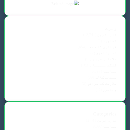
زمرے
تازہ ترین
(12,741)
تصاویر
(3)
خواتین کا صفحہ
(654)
شعروشاعری
(77)
علاقائی خبریں
(5)
گلگت بلتستان
(103)
مضامین
(3,697)
منتخب کالم
(39)
ملازمت کے مواقع
(2)
ویڈیوز
(45)
Categories
تازہ ترین
12,741
مضامین
3,697