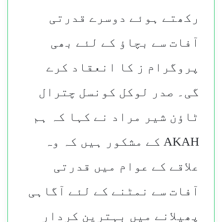
رکھتے ہوئے دوسرے قدرتی
آفات سے بچاؤ کے لئے بھی
پروگرام ز کا انعقاد کرے
گی۔ صدر لوکل کونسل چترال
ٹاؤن شیر مراد نے کہا کہ ہم
AKAH کے مشکور ہیں کہ وہ
علاقے کے عوام میں قدرتی
آفات سے نمٹنے کے لئے آگاہی
پھیلانے میں بہترین کردار