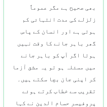
بھی صحیح ہے مگر عموماً
زلزلے کی مدت انتہائی کم
ہوتی ہے اور انسان کے پاس
گھر باہر جانے کا وقت نہیں
ہوتا اگر آپ کو باہر جانے
میں مسئلہ ہو تو یہ مشق آزما
کر اپنی جان بچا سکتے ہیں۔
تقریب سے خطاب کرتے ہوئے
پروفیسر حسام الدین نے کہا