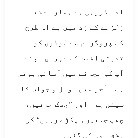
ادا کررہی ہے ہمارا علاقہ
زلزلے کے زد میں ہے اس طرح
کے پروگرام سے لوگوں کو
قدرتی آفات کے دوران اپنے
آپ کو بچانے میں آسانی ہوتی
ہے۔ آخر میں سوال و جواب کا
سیشن ہوا اور ”جھک جائیں،
چھپ جائیں، پکڑے رہیں“ کی
مشق بھی کی گئی۔