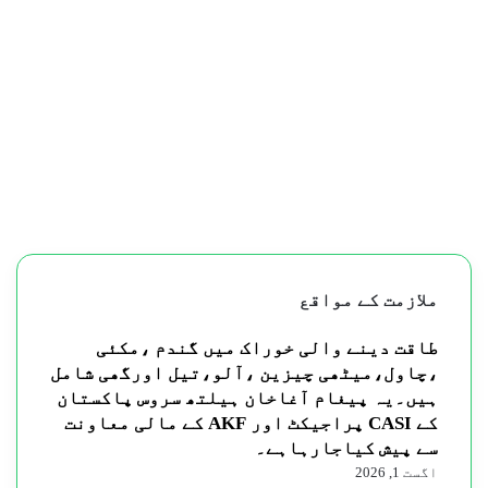
ملازمت کے مواقع
طاقت دینے والی خوراک میں گندم ،مکئی
،چاول،میٹھی چیزین ،آلو،تیل اورگھی شامل
ہیں۔یہ پیغام آغاخان ہیلتھ سروس پاکستان
کے CASI پراجیکٹ اور AKF کے مالی معاونت
سے پیش کیاجارہاہے۔
اگست 1, 2026