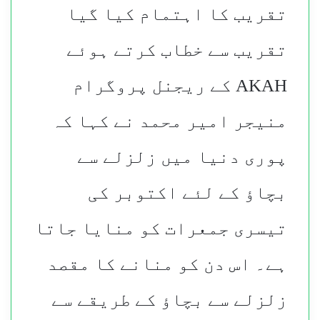
تقریب کا اہتمام کیا گیا
تقریب سے خطاب کرتے ہوئے
AKAH کے ریجنل پروگرام
منیجر امیر محمد نے کہا کہ
پوری دنیا میں زلزلے سے
بچاؤ کے لئے اکتوبر کی
تیسری جمعرات کو منایا جاتا
ہے۔ اس دن کو منانے کا مقصد
زلزلے سے بچاؤ کے طریقے سے