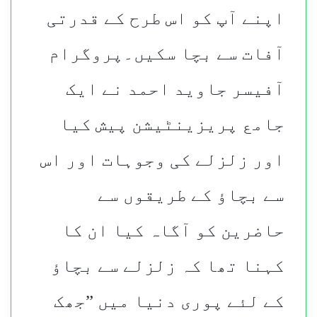
اپنے آپ کو اس طرح کے قدرتی
آفات سے بچا سکیں۔پروگرام
آفیسر جاوید احمد نے ایک
جامع پریزینٹیشن پیش کیا
اور زلزلے کی وجوہات اور اس
سے بچاؤ کے طریقوں سے
حاضرین کو آگاہ کیا ان کا
کہنا تھا کہ زلزلے سے بچاؤ
کے لئے پوری دنیا میں ”جھک