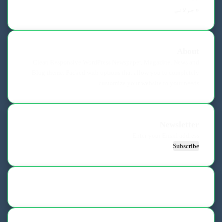
« جولائی
About
Clean Responsive WordPress Newspaper, Magazine, News and
Blog theme. Packed with options that allow you to completely
customize your website to your needs.
Newsletter
Enter
your
Email
address