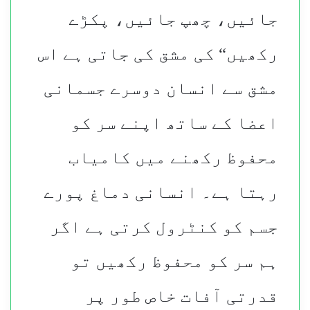
جائیں، چھپ جائیں، پکڑے
رکھیں“ کی مشق کی جاتی ہے اس
مشق سے انسان دوسرے جسمانی
اعضا کے ساتھ اپنے سر کو
محفوظ رکھنے میں کامیاب
رہتا ہے۔ انسانی دماغ پورے
جسم کو کنٹرول کرتی ہے اگر
ہم سر کو محفوظ رکھیں تو
قدرتی آفات خاص طور پر