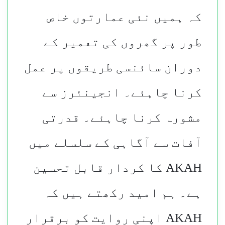
کہ ہمیں نئی عمارتوں خاص
طور پر گھروں کی تعمیر کے
دوران سائنسی طریقوں پر عمل
کرنا چاہئے۔ انجینئرز سے
مشورہ کرنا چاہئے۔ قدرتی
آفات سے آگاہی کے سلسلے میں
AKAH کا کردار قابل تحسین
ہے۔ ہم امید رکھتے ہیں کہ
AKAH اپنی روایت کو برقرار