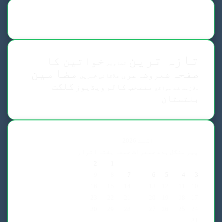
تازہ ترین
خواتین کا
تصاویر
مضامین
صفحہ
شعروشاعری
علاقائی خبریں
گلگت
منتخب کالم
ویڈیوز
ملازمت کے مواقع
بلتستان
اگست 2026
پیر
منگل
بدھ
جمعرات
جمعہ
ہفتہ
اتوار
2
1
9
8
7
6
5
4
3
16
15
14
13
12
11
10
23
22
21
20
19
18
17
30
29
28
27
26
25
24
31