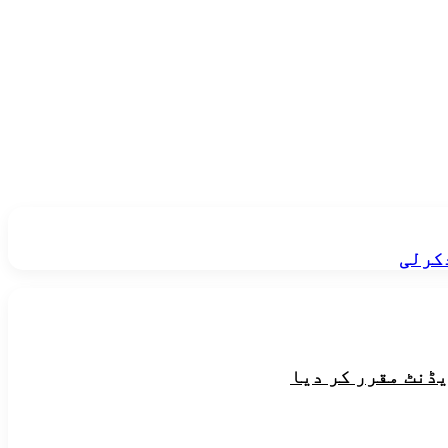
کرلی
یڈنٹ مقرر کر دیا