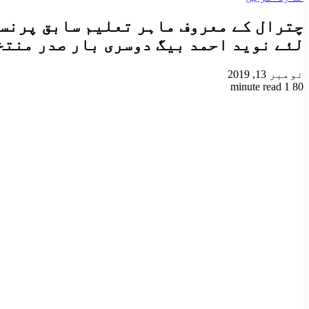
چترال کے معروف ماہر تعلیم سابق پرنس
لئے نوید احمد بیگ دوسری بار صدر منتخ
نومبر 13, 2019
1 minute read
80
Odnoklassniki
VKontakte
Facebook
LinkedIn
Pinterest
Tumblr
Pocket
Reddit
X