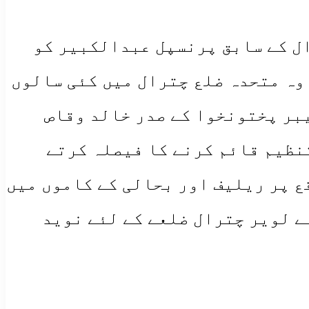
ل کے سابق پرنسپل عبدالکبیر کو
وہ متحدہ ضلع چترال میں کئی سالوں
بر پختونخوا کے صدر خالد وقاص
نظیم قائم کرنے کا فیصلہ کرتے
کے قیامت خیز سیلاب کے موقع پر ریلیف اور بحالی کے کاموں میں
ے لویر چترال ضلعے کے لئے نوید