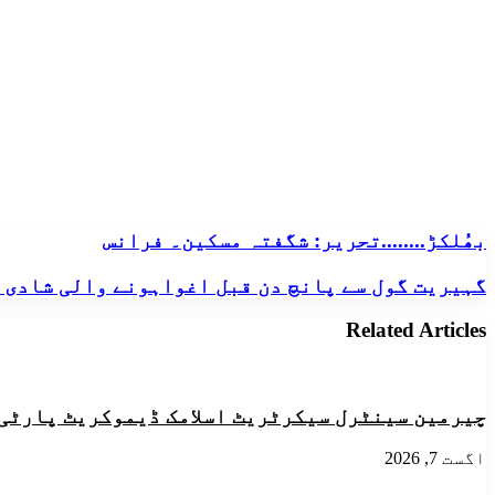
بھُلکڑ........تحریر:
بھُلکڑ........تحریر: شگفتہ مسکین۔ فرانس
شگفتہ
مسکین۔
گہیریت
گہیریت گول سے پانچ دن قبل اغواہونے والی شادی 
فرانس
گول
سے
Related Articles
پانچ
دن
قبل
اغواہونے
چیرمین سینٹرل سیکرٹریٹ اسلامک ڈیموکریٹ پارٹی ن
والی
شادی
اگست 7, 2026
شدہ
خاتون