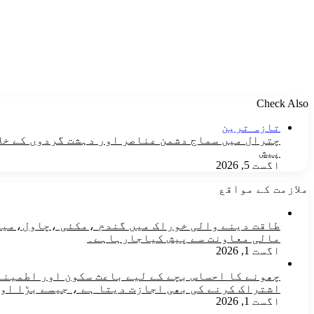
Check Also
Close
تازہ ترین
چترال میں سماج دشمن عناصر اور دہشت گردوں کے خلا
پیش
اگست 5, 2026
ملازمت کے مواقع
مالی معاونت سے پیش کیاجارہاہے۔
اگست 1, 2026
چھونے کا احساس بچے کے لیے باعث سکون اور اطمینان
اشتراک کرنے کی بھی اجازت دیتا ہے ، جیسے بڑا او
اگست 1, 2026