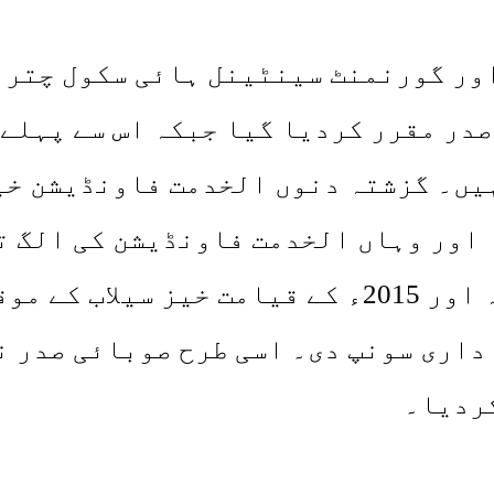
اور گورنمنٹ سینٹینل ہائی سکول چترا
در مقرر کردیا گیا جبکہ اس سے پہلے 
ہیں۔ گزشتہ دنوں الخدمت فاونڈیشن خی
 اور وہاں الخدمت فاونڈیشن کی الگ ت
ہوئے عبدالکبیر کوان کے سابق تجربہ اور 2015ء 
داری سونپ دی۔ اسی طرح صوبائی صدر ن
کردیا۔