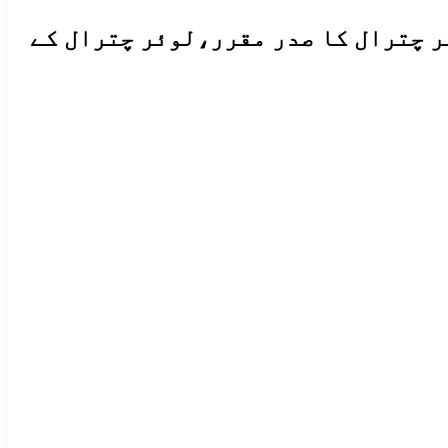
 چترال کا صدر مقرر،لوئر چترال کے