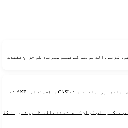
نوش کرنے والے پولیس کے عظیم سپوتوں کو خراجِ عقیدت
طاقت دینے والی خوراک میں گندم ،مکئی ،چاول،میٹھی چیزین ،آلو،تیل اورگھی شامل ہیں۔یہ پیغام آغاخان ہیلتھ سروس پاکستان کے CASI پراجیکٹ اور AKF کے
، بلکہ یہ آپ کو ان کے ساتھ نئے الفاظ اور تصورات کا