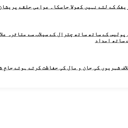
ریفک کے لئے نہیں کھولا جاسکا۔ عوامی حلقے پریشان
ر چترال پولیس کے ساتھ ساتھ چترال کے سیلاب سے متاثر
 ساتھ امداد
اف شہریوں کی جان و مال کی حفاظت کرتے ہوئے جامِ 