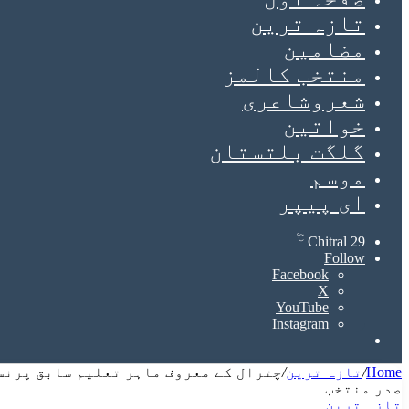
تازہ ترین
مضامین
منتخب کالمز
شعروشاعری
خواتین
گلگت بلتستان
موسم
ای پیپر
℃
Chitral
29
Follow
Facebook
X
YouTube
Instagram
Search
for
Home
/
تازہ ترین
/
چترال کے معروف ماہر تعلیم سابق پرنس
صدر منتخب
تازہ ترین