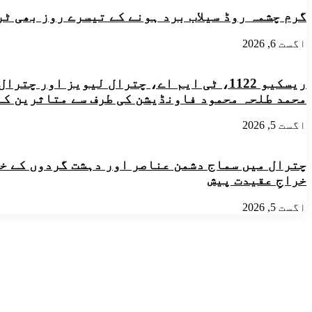
کو
گرم چشمہ روڈ سیلاب برد ہونے کے تیسرے روز بھی ٹ
چترال
پولیس
نے
اگست 6, 2026
چترال
شہر
سے
ریسکیو 1122، ٹی ایم اے، چترال لیویز او
برآمدکرلی
محمد طلحہ محمود فاونڈیشن کی طرف سے متاثرین کے
اگست 5, 2026
چترال میں سماج دشمن عناصر اور دہشت گردوں کے خل
خراجِ عقیدت پیش
اگست 5, 2026