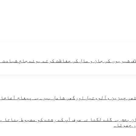
ف شہریوں کی جان و مال کی حفاظت کرتے ہوئے جامِ شہادت 
 بخش یہ گلے لگنا نہ صرف آپ کے رشتے کو مضبوط بناتا ہے
ر چھوٹا۔