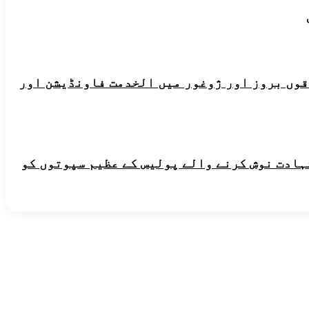
ہ علاقوں بروز اور ژوغور میں الخدمت فاونڈیشن اور
شہادت نوش کرنے والے پولیس کے عظیم سپوتوں کو