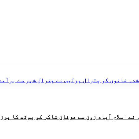
شدہ خاتون کو چترال پولیس نے چترال شہر سے برآمد
ے اسلام آباد زون سے عرفان شاکر کو یوتھ کا پرز