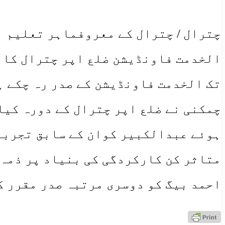
چترال / چترال کے معروفماہر تعلیم 
الخدمت فاونڈیشن ضلع اپر چترال کا ص
تک الخدمت فاونڈیشن کے صدر رہ چکے 
چمکنی نے ضلع اپر چترال کے دورہ کیا
متاثر کن کارکردگی کی بنیاد پر ذمہ 
احمد بیگ کو دوسری مرتبہ صدر مقرر 