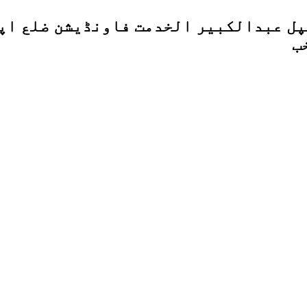
پل عبدالکبیر الخدمت فاونڈیشن ضلع اپر
ب