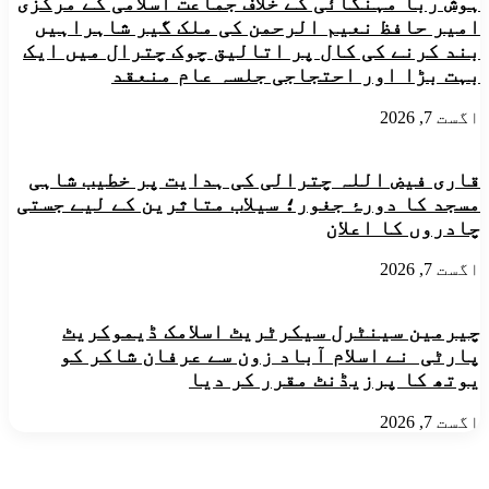
ہوش ربا مہنگائی کے خلاف جماعت اسلامی کے مرکزی
قبیلے
امیر حافظ نعیم الرحمن کی ملک گیر شاہراہیں
کے
بند کرنے کی کال پر اتالیق چوک چترال میں ایک
لئے
الگ
بہت بڑا اور احتجاجی جلسہ عام منعقد
الگ
پلاٹون
اگست 7, 2026
دینے
کی
قراردادکی
قاری فیض اللہ چترالی کی ہدایت پر خطیب شاہی
منظوری
مسجد کا دورۂ جغور؛ سیلاب متاثرین کے لیے جستی
چادروں کا اعلان
اگست 7, 2026
چیرمین سینٹرل سیکرٹریٹ اسلامک ڈیموکریٹ
پارٹی نے اسلام آباد زون سے عرفان شاکر کو
یوتھ کا پرزیڈنٹ مقرر کر دیا
اگست 7, 2026