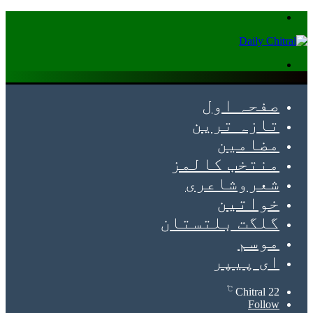
Menu
Search
for
صفحہ اول
تازہ ترین
مضامین
منتخب کالمز
شعروشاعری
خواتین
گلگت بلتستان
موسم
ای پیپر
℃
Chitral
22
Follow