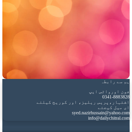
ہم سے رابطہ
فون اورواٹس ایپ
0341-8883828
اشتہار،پریس ریلیز، اور کوریج کیلئے
ای میل کیجئے
syed.nazirhussain@yahoo.com
info@dailychitral.com