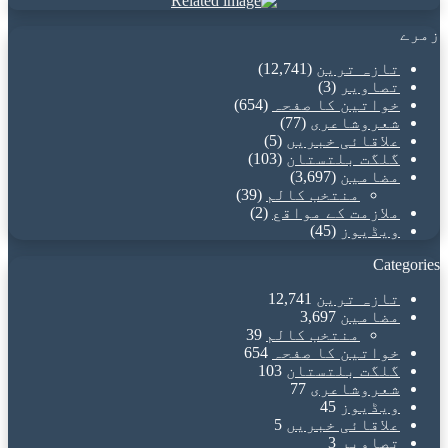
زمرے
تازہ ترین
(12,741)
تصاویر
(3)
خواتین کا صفحہ
(654)
شعروشاعری
(77)
علاقائی خبریں
(5)
گلگت بلتستان
(103)
مضامین
(3,697)
منتخب کالم
(39)
ملازمت کے مواقع
(2)
ویڈیوز
(45)
Categories
تازہ ترین
12,741
مضامین
3,697
منتخب کالم
39
خواتین کا صفحہ
654
گلگت بلتستان
103
شعروشاعری
77
ویڈیوز
45
علاقائی خبریں
5
تصاویر
3