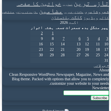
تازہ ترین
خواتین کا صفحہ
تصاویر
مضامین
شعروشاعری
منتخب
علاقائی خبریں
ملازمت کے مواقع
گلگت بلتستان
کالم
ویڈیوز
اگست 2026
پیر
منگل
بدھ
جمعرات
جمعہ
ہفتہ
اتوار
2
1
9
8
7
6
5
4
3
16
15
14
13
12
11
10
23
22
21
20
19
18
17
30
29
28
27
26
25
24
31
« جولائی
About
Clean Responsive WordPress Newspaper, Magazine, News and
Blog theme. Packed with options that allow you to completely
customize your website to your needs.
Newsletter
Enter
your
Email
address