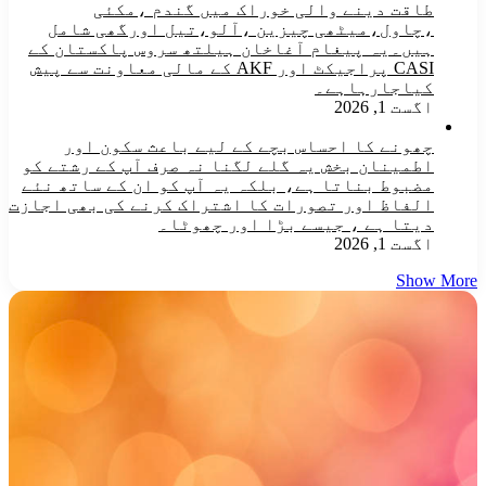
طاقت دینے والی خوراک میں گندم ،مکئی
،چاول،میٹھی چیزین ،آلو،تیل اورگھی شامل
ہیں۔یہ پیغام آغاخان ہیلتھ سروس پاکستان کے
CASI پراجیکٹ اور AKF کے مالی معاونت سے پیش
کیاجارہاہے۔
اگست 1, 2026
چھونے کا احساس بچے کے لیے باعث سکون اور
اطمینان بخش یہ گلے لگنا نہ صرف آپ کے رشتے کو
مضبوط بناتا ہے، بلکہ یہ آپ کو ان کے ساتھ نئے
الفاظ اور تصورات کا اشتراک کرنے کی بھی اجازت
دیتا ہے ، جیسے بڑا اور چھوٹا۔
اگست 1, 2026
Show More