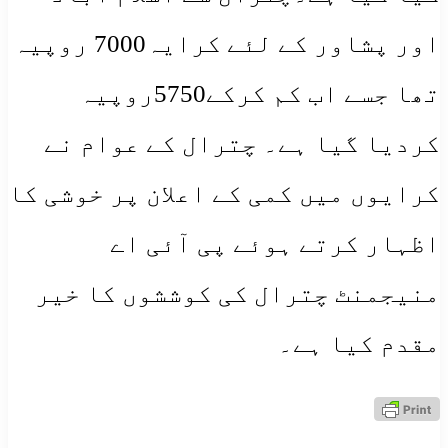
اور پشاور کے لئے کرایہ7000 روپیہ
تھا جسے اب کم کرکے5750روپیہ
کردیا گیا ہے۔ چترال کے عوام نے
کرایوں میں کمی کے اعلان پر خوشی کا
اظہار کرتے ہوئے پی آئی اے
منیجمنٹ چترال کی کوششوں کا خیر
مقدم کیا ہے۔