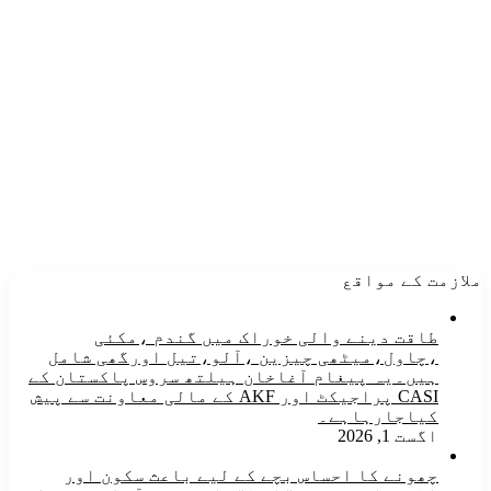
ملازمت کے مواقع
طاقت دینے والی خوراک میں گندم ،مکئی
،چاول،میٹھی چیزین ،آلو،تیل اورگھی شامل
ہیں۔یہ پیغام آغاخان ہیلتھ سروس پاکستان کے
CASI پراجیکٹ اور AKF کے مالی معاونت سے پیش
کیاجارہاہے۔
اگست 1, 2026
چھونے کا احساس بچے کے لیے باعث سکون اور