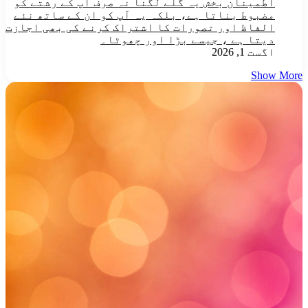
اطمینان بخش یہ گلے لگنا نہ صرف آپ کے رشتے کو
مضبوط بناتا ہے، بلکہ یہ آپ کو ان کے ساتھ نئے
الفاظ اور تصورات کا اشتراک کرنے کی بھی اجازت
دیتا ہے ، جیسے بڑا اور چھوٹا۔
اگست 1, 2026
Show More