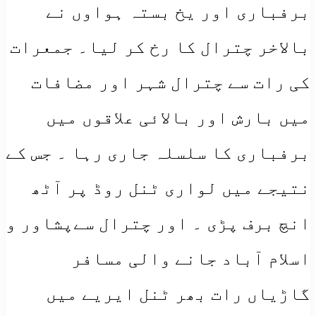
برفباری اور یخ بستہ ہواوں نے
بالاخر چترال کا رخ کر لیا۔ جمعرات
کی رات سے چترال شہر اور مضافات
میں بارش اور بالائی علاقوں میں
برفباری کا سلسلہ جاری رہا ۔ جس کے
نتیجے میں لواری ٹنل روڈ پر آٹھ
انچ برف پڑی ۔ اور چترال سےپشاور و
اسلام آباد جانے والی مسافر
گاڑیاں رات بھر ٹنل ایریے میں