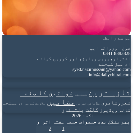
ہم سے رابطہ
فون اورواٹس ایپ
0341-8883828
اشتہار،پریس ریلیز، اور کوریج کیلئے
ای میل کیجئے
syed.nazirhussain@yahoo.com
info@dailychitral.com
تازہ ترین
خواتین کا صفحہ
تصاویر
مضامین
شعروشاعری
منتخب
علاقائی خبریں
ملازمت کے مواقع
گلگت بلتستان
کالم
ویڈیوز
اگست 2026
پیر
منگل
بدھ
جمعرات
جمعہ
ہفتہ
اتوار
2
1