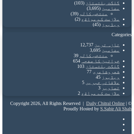
گلگت بلتستان
(103)
مضامین
(3,695)
منتخب کالم
(39)
ملازمت کے مواقع
(2)
ویڈیوز
(45)
Categories
تازہ ترین
12,737
مضامین
3,695
منتخب کالم
39
خواتین کا صفحہ
654
گلگت بلتستان
103
شعروشاعری
77
ویڈیوز
45
علاقائی خبریں
5
تصاویر
3
ملازمت کے مواقع
2
Daily Chitral Online
|
© Copyright 2026, All Rights Reserved |
Proudly Hosted by
S.Sabir Ali Shah
Facebook
X
YouTube