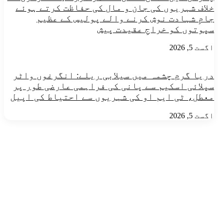
خلاف شہریوں کی جان و مال کی حفاظت کرتے ہوئے
جامِ شہادت نوش کرنے والے پولیس کے عظیم
سپوتوں کو خراجِ عقیدت پیش
اگست 5, 2026
دریا گرم چشمہ میں سیلابی ریلے: انگرغوں واٹر
سپلائی اسکیم سے پانی کی فراہمی عارضی طور پر
معطل، ٹی ایم او کی شہریوں سے احتیاط کی اپیل
اگست 5, 2026