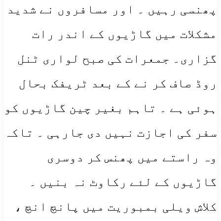
پھنسی رہیں ۔ اور مسافروں نے شدید
مشکلات میں گاڑیوں کے اندر رات
گزاری۔ جمعرات کی صبح لواری ٹنل
روڈ صاف کر نے کے بعد ٹریفک بحال
ہوئی ہے ۔ تاہم بغیر چین گاڑیوں کو
سفر کی اجازت نہیں دی جارہی ۔ تاکہ
وہ راستے میں پھنس کر دوسری
گاڑیوں کے لئے رکاوٹ نہ بنیں ۔
کلاش ویلی بمبوریت میں پانچ انچ ،