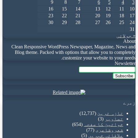
9
8
7
6
5
4
3
16
15
14
13
12
11
10
23
22
21
20
19
18
17
30
29
28
27
26
25
24
31
« جولائی
About
Clean Responsive WordPress Newspaper, Magazine, News and
Blog theme. Packed with options that allow you to completely
customize your website to your needs.
Newsletter
Enter
your
Email
address
زمرے
تازہ ترین
(12,737)
تصاویر
(3)
خواتین کا صفحہ
(654)
شعروشاعری
(77)
علاقائی خبریں
(5)