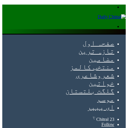
Menu
Search
for
صفحہ اول
تازہ ترین
مضامین
منتخب کالمز
شعروشاعری
خواتین
گلگت بلتستان
موسم
ای پیپر
℃
Chitral
23
Follow