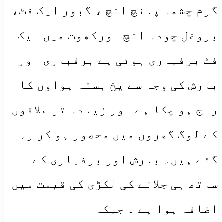
گرم چشمہ پانچ انچ ، گبور ایک فٹ،
بروغل چودہ انچ اورکھوت میں ایک
فٹ برفباری ہوئی ہے برفباری اور
بارش کی وجہ سے یخ بستہ ہواوں کا
راج ہو چکا ہے اور زیادہ تر علاقوں
کے لوگ گھروں میں محصور ہو کر رہ
گئے ہیں۔ بارش اور برفباری کے
ساتھ ہی جلانے کی لکڑی کی قیمت میں
اضافہ ہوا ہے ۔ جبکہ