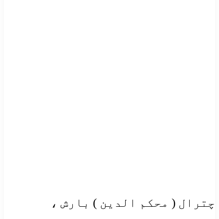
چترال ( محکم الدین ) بارش ،