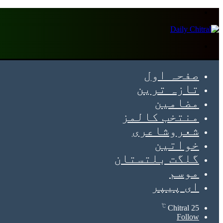
Menu
Search
for
صفحہ اول
تازہ ترین
مضامین
منتخب کالمز
شعروشاعری
خواتین
گلگت بلتستان
موسم
ای پیپر
℃
Chitral
25
Follow