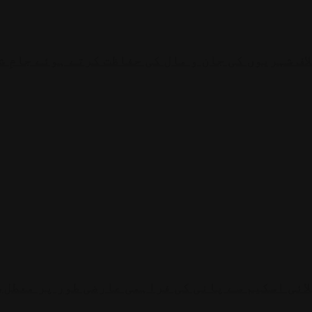
اف شہریوں کی جان و مال کی حفاظت کرتے ہوئے جامِ 
لائی اسکیم سے پانی کی فراہمی عارضی طور پر معطل،