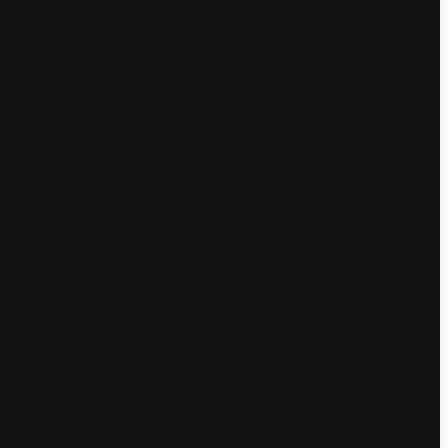
اپرچترال/ڈپٹی کمشنر اپر چترال شاہ
کے ساتھ مل کر دو دنوں سے جاری پولیو
علاقوں میں موجود پولیو ٹیموں سے مل
سے سیکیورٹی اور دوسرے مختلف مسائل 
انکاری کیس سامنے آیا ہے اور نہ سیک