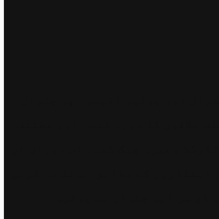
ترال اور پولیو آفیسر اپر چترال
لف علاقوں کا دورہ کئے۔ اور مختلف
ٹارگٹ وغیرہ چیک کئے۔ اس دوران ان
 اہلکاروں کے مطابق اب تک نہ کوئی
 ڈی سی اپر چترال نے پولیو