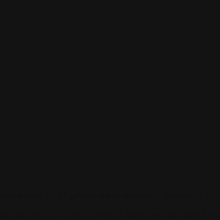
ے روز زبردست احتجاجی ریلی نکالی اور اتالیق چوک
ات ڈاکٹر فردوس عاشق اعوان نے چترال پریس کلب کے