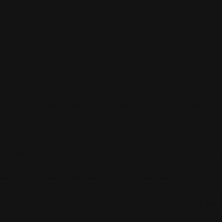
 سعود نے ڈسٹرکٹ پولیس آفیسر اپر چ
 مہم کے مناسبت سے اپر چترال کے مخت
ے اور ان کے پاس موجود مائیکروپلان، 
کے حوالے سے بھی دریافت کیے۔ پولیو
یورٹی کے حوالے سے کوئی تحفظات ہیں۔