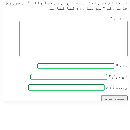
آپ کا ای میل ایڈریس شائع نہیں کیا جائے گا۔
ضروری
خانوں کو
*
سے نشان زد کیا گیا ہے
تبصرہ
*
نام
*
ای میل
*
ویب‌ سائٹ