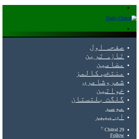
Menu
Search
for
صفحہ اول
تازہ ترین
مضامین
منتخب کالمز
شعروشاعری
خواتین
گلگت بلتستان
موسم
ای پیپر
℃
Chitral
29
Follow