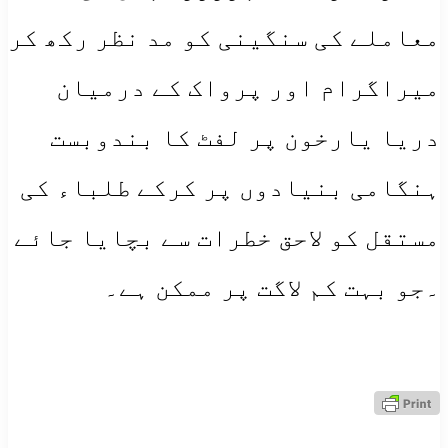
معاملے کی سنگینی کو مد نظر رکھ کر
میراگرام اور پرواک کے درمیان
دریا یارخون پر لفٹ کا بندوبست
ہنگامی بنیادوں پر کرکے طلباء کی
مستقل کو لاحق خطرات سے بچایا جائے
۔جو بہت کم لاگت پر ممکن ہے۔