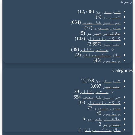
زمرے
تازہ ترین
(12,738)
تصاویر
(3)
خواتین کا صفحہ
(654)
شعروشاعری
(77)
علاقائی خبریں
(5)
گلگت بلتستان
(103)
مضامین
(3,697)
منتخب کالم
(39)
ملازمت کے مواقع
(2)
ویڈیوز
(45)
Categories
تازہ ترین
12,738
مضامین
3,697
منتخب کالم
39
خواتین کا صفحہ
654
گلگت بلتستان
103
شعروشاعری
77
ویڈیوز
45
علاقائی خبریں
5
تصاویر
3
ملازمت کے مواقع
2