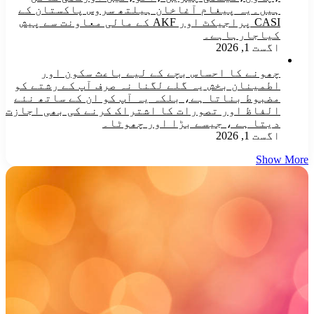
ہیں۔یہ پیغام آغاخان ہیلتھ سروس پاکستان کے
CASI پراجیکٹ اور AKF کے مالی معاونت سے پیش
کیاجارہاہے۔
اگست 1, 2026
چھونے کا احساس بچے کے لیے باعث سکون اور
اطمینان بخش یہ گلے لگنا نہ صرف آپ کے رشتے کو
مضبوط بناتا ہے، بلکہ یہ آپ کو ان کے ساتھ نئے
الفاظ اور تصورات کا اشتراک کرنے کی بھی اجازت
دیتا ہے ، جیسے بڑا اور چھوٹا۔
اگست 1, 2026
Show More