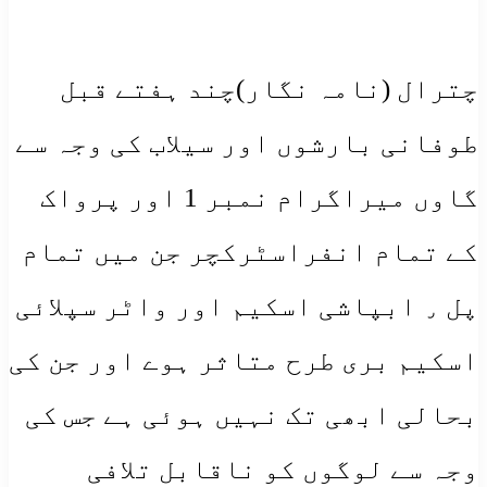
چترال (نامہ نگار)چند ہفتے قبل
طوفانی بارشوں اور سیلاب کی وجہ سے
گاوں میراگرام نمبر 1 اور پرواک
کے تمام انفراسٹرکچر جن میں تمام
پل ٫ ابپاشی اسکیم اور واٹر سپلائی
اسکیم بری طرح متاثر ہوے اور جن کی
بحالی ابھی تک نہیں ہوئی ہے جس کی
وجہ سے لوگوں کو ناقابل تلافی