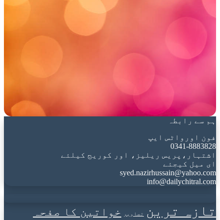
ہم سے رابطہ
فون اورواٹس ایپ
0341-8883828
اشتہار،پریس ریلیز، اور کوریج کیلئے
ای میل کیجئے
syed.nazirhussain@yahoo.com
info@dailychitral.com
تازہ ترین
خواتین کا صفحہ
تصاویر