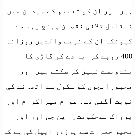
ہیں اور ان کو تعلیم کے میدان میں
ناقابل تلافی نقصان پہنچ رہا ھے۔
کیونکہ ان کے غریب والدین روزانہ
400 روپے کرایہ دے کر گاڑی کا
بندوبست نہیں کر سکتے ہیں اور
مجبورابچوں کو سکول سے اٹھانے کی
نوبت آگئی ھے۔ عوام میراگرام اور
پرواک نےحکومت٫ این جی اوز اور
مخیر حضرات سے پرزور اپیل کی ہے کہ