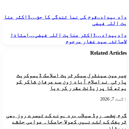
داد
داد بیداد..قوم کی نما ئندگی کا حق…ڈاکٹر عنا
بیداد..قوم
یت اللہ فیضی
کی
نما
دادبیداد…
دادبیداد…ڈاکٹر عنایت اللہ فیضی…استاذا
ئندگی
ڈاکٹر
لاساتذہ سید غفار مرحوم
کا
عنایت
حق…
اللہ
ڈاکٹر
Related Articles
فیضی…
عنا
استاذا
یت
لاساتذہ
اللہ
سید
فیضی
چیرمین سینٹرل سیکرٹریٹ اسلامک ڈیموکریٹ
غفار
مرحوم
پارٹی نے اسلام آباد زون سے عرفان شاکر کو
یوتھ کا پرزیڈنٹ مقرر کر دیا
اگست 7, 2026
گرم چشمہ روڈ سیلاب برد ہونے کے تیسرے روز بھی
ٹریفک کے لئے نہیں کھولا جاسکا۔ عوامی حلقے
پریشان