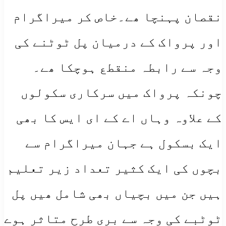
نقصان پہنچا ھے۔خاص کر میراگرام
اور پرواک کے درمیان پل ٹوٹنے کی
وجہ سے رابطہ منقطع ہوچکا ھے۔
چونکہ پرواک میں سرکاری سکولوں
کے علاوہ وہاں اے کے ای ایس کا بھی
ایک بسکول ہے جہان میراگرام سے
بچوں کی ایک کثیر تعداد زیر تعلیم
ہیں جن میں بچیاں بھی شامل ھیں پل
ٹوٹبے کی وجہ سے بری طرح متاثر ہوے