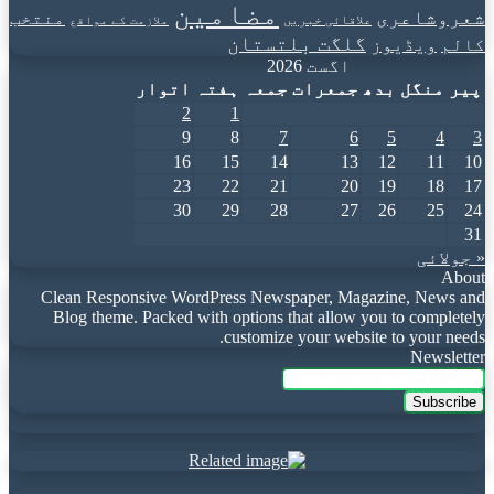
مضامین
شعروشاعری
منتخب
علاقائی خبریں
ملازمت کے مواقع
گلگت بلتستان
کالم
ویڈیوز
اگست 2026
پیر
منگل
بدھ
جمعرات
جمعہ
ہفتہ
اتوار
2
1
9
8
7
6
5
4
3
16
15
14
13
12
11
10
23
22
21
20
19
18
17
30
29
28
27
26
25
24
31
« جولائی
About
Clean Responsive WordPress Newspaper, Magazine, News and
Blog theme. Packed with options that allow you to completely
customize your website to your needs.
Newsletter
Enter
your
Email
address