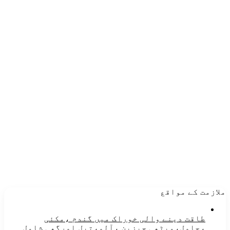
ملازمت کے مواقع
طاقت دینے والی خوراک میں گندم ،مکئی
،چاول،میٹھی چیزین ،آلو،تیل اورگھی شامل