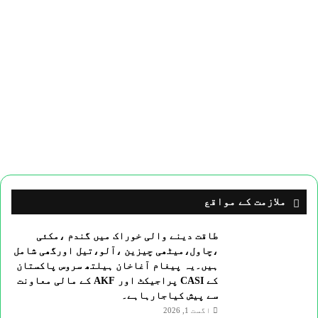
ملازمت کے مواقع
طاقت دینے والی خوراک میں گندم ،مکئی
،چاول،میٹھی چیزین ،آلو،تیل اورگھی شامل
ہیں۔یہ پیغام آغاخان ہیلتھ سروس پاکستان
کے CASI پراجیکٹ اور AKF کے مالی معاونت
سے پیش کیاجارہاہے۔
اگست 1, 2026