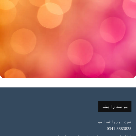
ہم سے رابطہ
فون اورواٹس ایپ
0341-8883828
اشتہار،پریس ریلیز، اور کوریج کیلئے