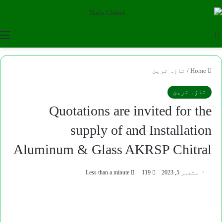
u
Search for
Home
/
تازہ ترین
تازہ ترین
Quotations are invited for the
supply of and Installation
Aluminum & Glass AKRSP Chitral
ستمبر 5, 2023
119
Less than a minute