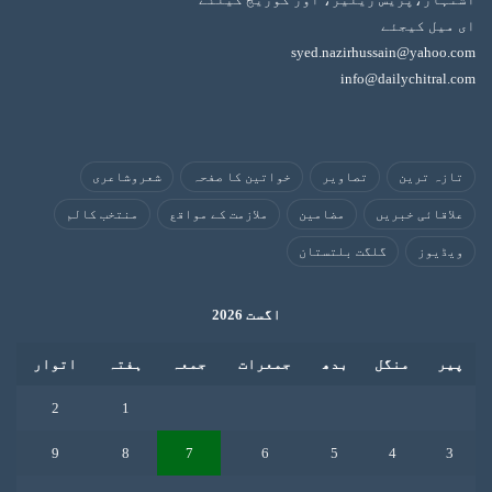
ای میل کیجئے
syed.nazirhussain@yahoo.com
info@dailychitral.com
تازہ ترین
تصاویر
خواتین کا صفحہ
شعروشاعری
علاقائی خبریں
مضامین
ملازمت کے مواقع
منتخب کالم
ویڈیوز
گلگت بلتستان
اگست 2026
پیر
منگل
بدھ
جمعرات
جمعہ
ہفتہ
اتوار
2
1
9
8
7
6
5
4
3