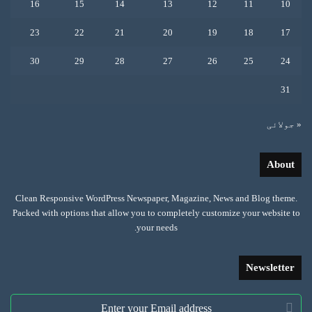
16
15
14
13
12
11
10
23
22
21
20
19
18
17
30
29
28
27
26
25
24
31
« جولائی
About
Clean Responsive WordPress Newspaper, Magazine, News and Blog theme.
Packed with options that allow you to completely customize your website to
your needs.
Newsletter
Enter