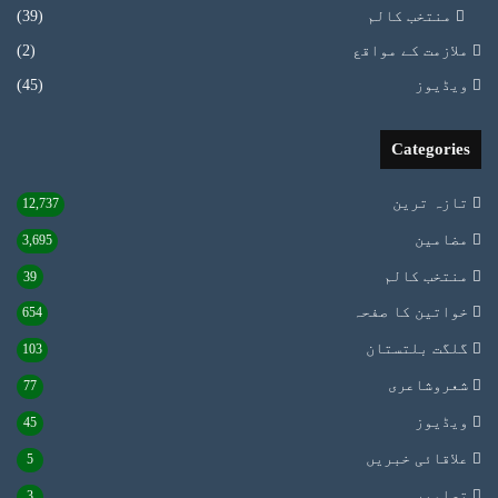
منتخب کالم
(39)
ملازمت کے مواقع
(2)
ویڈیوز
(45)
Categories
تازہ ترین
12,737
مضامین
3,695
منتخب کالم
39
خواتین کا صفحہ
654
گلگت بلتستان
103
شعروشاعری
77
ویڈیوز
45
علاقائی خبریں
5
تصاویر
3