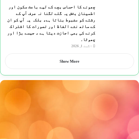
چھونے کا احساس بچے کے لیے باعث سکون اور
اطمینان بخش یہ گلے لگنا نہ صرف آپ کے
رشتے کو مضبوط بناتا ہے، بلکہ یہ آپ کو ان
کے ساتھ نئے الفاظ اور تصورات کا اشتراک
کرنے کی بھی اجازت دیتا ہے ، جیسے بڑا اور
چھوٹا۔
اگست 1, 2026
Show More