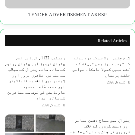
TENDER ADVERTISEMENT AKRSP
Related Articles
گرم چشمہ روڈ سیلاب برد ہونے
ریسکیو 1122، ٹی ایم اے،
کے تیسرے روز بھی ٹریفک کے
چترال لیویز اور چترال پولیس
لئے نہیں کھولا جاسکا۔ عوامی
کے ساتھ ساتھ چترال کے سیلاب
حلقے پریشان
سے متاثرہ علاقوں بروز اور
ژوغور میں الخدمت فاونڈیشن
اگست 6, 2026
اور محمد طلحہ محمود
فاونڈیشن کی طرف سے متاثرین
کے ساتھ امداد
اگست 5, 2026
چترال میں سماج دشمن عناصر
اور دہشت گردوں کے خلاف
شہریوں کی جان و مال کی حفاظت