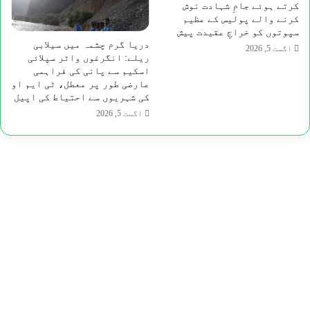
کرتے ہوئے جامِ شہادت نوش
کرنے والے پولیس کے عظیم
سپوتوں کو خراجِ عقیدت پیش
دریا گرم چشمہ میں سیلابی
اگست 5, 2026
ریلے: انگرغوں واٹر سپلائی
اسکیم سے پانی کی فراہمی
عارضی طور پر معطل، ٹی ایم او
کی شہریوں سے احتیاط کی اپیل
اگست 5, 2026