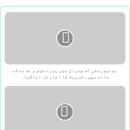
یونیورسٹی
آف
چترال
میں
پورے
جوش
و
جذبے
کے
ساتھ
یونیورسٹی آف چترال میں پورے جوش و جذبے کے
سپورٹس
ساتھ سپورٹس ویک کا آغاز کر دیاگیا۔
ویک
کا
TENDER
آغاز
ADVERTISEMENT
کر
AKRSP
دیاگیا۔