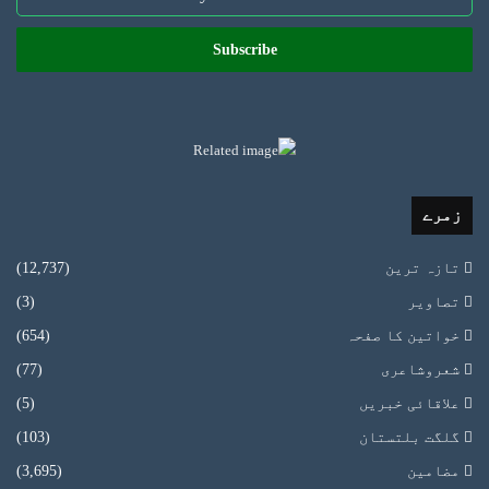
your
Email
address
زمرے
تازہ ترین
(12,737)
تصاویر
(3)
خواتین کا صفحہ
(654)
شعروشاعری
(77)
علاقائی خبریں
(5)
گلگت بلتستان
(103)
مضامین
(3,695)