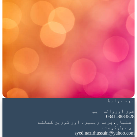
ہم سے رابطہ
فون اورواٹس ایپ
0341-8883828
اشتہار،پریس ریلیز، اور کوریج کیلئے
ای میل کیجئے
syed.nazirhussain@yahoo.com