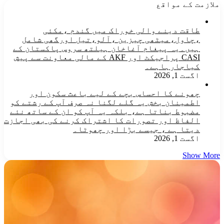
ملازمت کے مواقع
طاقت دینے والی خوراک میں گندم ،مکئی
،چاول،میٹھی چیزین ،آلو،تیل اورگھی شامل
ہیں۔یہ پیغام آغاخان ہیلتھ سروس پاکستان کے
CASI پراجیکٹ اور AKF کے مالی معاونت سے پیش
کیاجارہاہے۔
اگست 1, 2026
چھونے کا احساس بچے کے لیے باعث سکون اور
اطمینان بخش یہ گلے لگنا نہ صرف آپ کے رشتے کو
مضبوط بناتا ہے، بلکہ یہ آپ کو ان کے ساتھ نئے
الفاظ اور تصورات کا اشتراک کرنے کی بھی اجازت
دیتا ہے ، جیسے بڑا اور چھوٹا۔
اگست 1, 2026
Show More