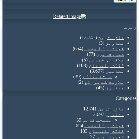
Email
address
زمرے
تازہ ترین
(12,741)
تصاویر
(3)
خواتین کا صفحہ
(654)
شعروشاعری
(77)
علاقائی خبریں
(5)
گلگت بلتستان
(103)
مضامین
(3,697)
منتخب کالم
(39)
ملازمت کے مواقع
(2)
ویڈیوز
(45)
Categories
تازہ ترین
12,741
مضامین
3,697
منتخب کالم
39
خواتین کا صفحہ
654
گلگت بلتستان
103
شعروشاعری
77