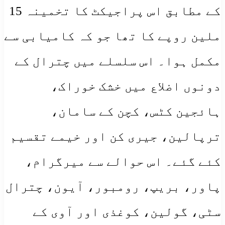
کے مطابق اس پراجیکٹ کا تخمینہ 15
ملین روپے کا تھا جو کہ کامیابی سے
مکمل ہوا۔ اس سلسلے میں چترال کے
دونوں اضلاع میں خشک خوراک،
ہائجین کٹس، کچن کے سامان،
ترپالین، جیری کن اور خیمے تقسیم
کئے گئے۔ اس حوالے سے میرگرام،
پاور، بریپ، رومبور، آیون، چترال
سٹی، گولین، کوغذی اور آوی کے