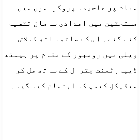
مقام پر علحیدہ پروگراموں میں
مستحقین میں امدادی سامان تقسیم
کئے گئے۔ اس کے ساتھ ساتھ کالاش
ویلی میں رومبور کے مقام پر ہیلتھ
ڈیپارٹمنٹ چترال کے ساتھ مل کر
میڈیکل کیمپ کا اہتمام کیا گیا۔