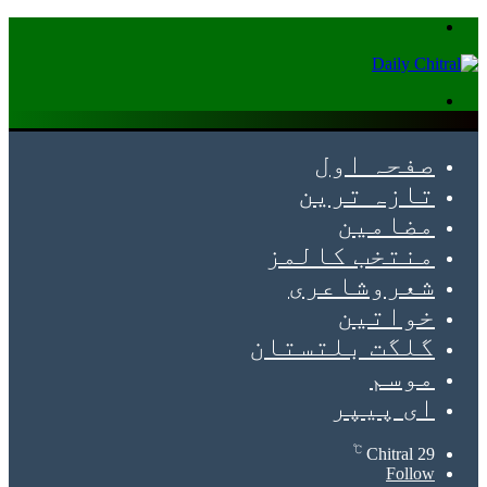
Menu
Search
for
صفحہ اول
تازہ ترین
مضامین
منتخب کالمز
شعروشاعری
خواتین
گلگت بلتستان
موسم
ای پیپر
℃
Chitral
29
Follow