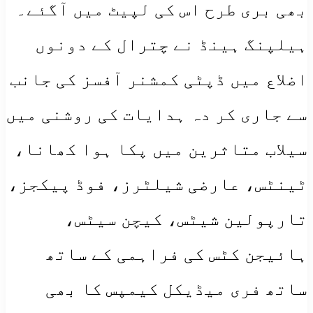
بھی بری طرح اس کی لپیٹ میں آگئے۔
ہیلپنگ ہینڈ نے چترال کے دونوں
اضلاع میں ڈپٹی کمشنر آفسز کی جانب
سے جاری کر دہ ہدایات کی روشنی میں
سیلاب متاثرین میں پکا ہوا کھانا،
ٹینٹس، عارضی شیلٹرز، فوڈ پیکجز،
تارپولین شیٹس، کیچن سیٹس،
ہائیجن کٹس کی فراہمی کے ساتھ
ساتھ فری میڈیکل کیمپس کا بھی