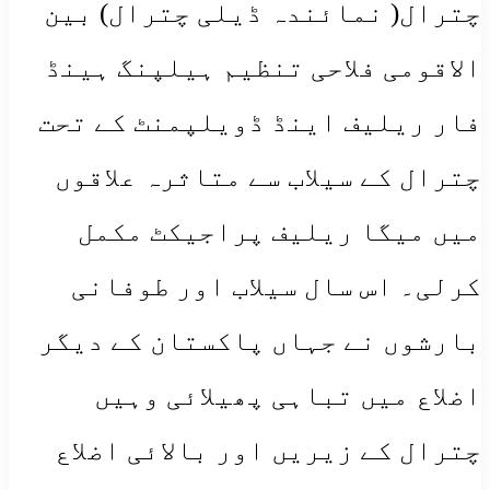
چترال( نمائندہ ڈیلی چترال) بین
الاقومی فلاحی تنظیم ہیلپنگ ہینڈ
فار ریلیف اینڈ ڈویلپمنٹ کے تحت
چترال کے سیلاب سے متاثرہ علاقوں
میں میگا ریلیف پراجیکٹ مکمل
کرلی۔ اس سال سیلاب اور طوفانی
بارشوں نے جہاں پاکستان کے دیگر
اضلاع میں تباہی پھیلائی وہیں
چترال کے زیریں اور بالائی اضلاع