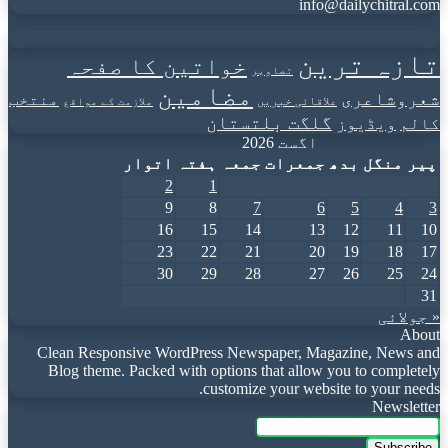
info@dailychitral.com
تازہ ترین
خواتین کا صفحہ
تصاویر
مضامین
شعروشاعری
منتخب
علاقائی خبریں
ملازمت کے مواقع
گلگت بلتستان
کالم
ویڈیوز
اگست 2026
پیر
منگل
بدھ
جمعرات
جمعہ
ہفتہ
اتوار
2
1
9
8
7
6
5
4
3
16
15
14
13
12
11
10
23
22
21
20
19
18
17
30
29
28
27
26
25
24
31
« جولائی
About
Clean Responsive WordPress Newspaper, Magazine, News and
Blog theme. Packed with options that allow you to completely
customize your website to your needs.
Newsletter
Enter
your