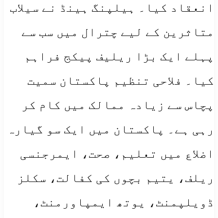
انعقاد کیا۔ ہیلپنگ ہینڈ نے سیلاب
متاثرین کے لیے چترال میں سب سے
پہلے ایک بڑا ریلیف پیکج فراہم
کیا۔ فلاحی تنظیم پاکستان سمیت
پچاس سے زیادہ ممالک میں کام کر
رہی ہے۔ پاکستان میں ایک سو گیارہ
اضلاع میں تعلیم، صحت، ایمرجنسی
ریلف، یتیم بچوں کی کفالت، سکلز
ڈویلپمنٹ، یوتھ ایمپاورمنٹ،