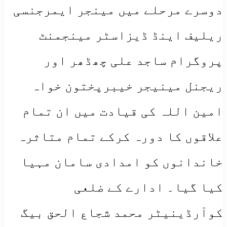
دوسرے مرحلے میں مینجر ایمرجنسی
ریلیف اینڈ ڈیزاسٹر مینجمنٹ
پروگرام ساجد علی چھڈھر اور
ریجنل مینیجر خیبرپختون خواہ
امین اللہ کی قیادت میں ان تمام
علاقوں کا دورہ کرکے تمام متاثرہ
خاندانوں کو امدادی سامان مہیا
کیا گیا۔ ادارے کے ضلعی
کوآرڈینیٹر محمد شجاع الحق بیگ