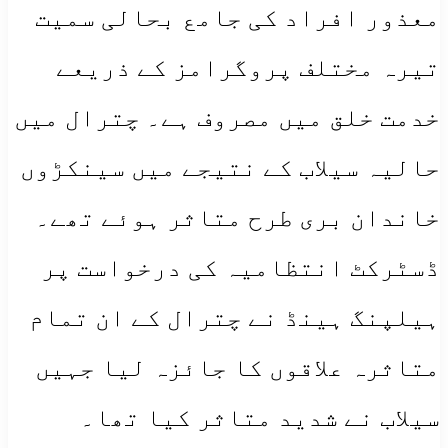
معذور افراد کی جامع بحالی سمیت
تیرہ مختلف پروگرامز کے ذریعے
خدمت خلق میں مصروف ہے۔ چترال میں
حالیہ سیلاب کے نتیجے میں سینکڑوں
خاندان بری طرح متاثر ہوئے تھے۔
ڈسٹرکٹ انتظامیہ کی درخواست پر
ہیلپنگ ہینڈ نے چترال کے ان تمام
متاثرہ علاقوں کا جائزہ لیا جہیں
سیلاب نے شدید متاثر کیا تھا۔