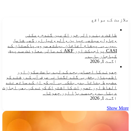
ملازمت کے مواقع
طاقت دینے والی خوراک میں گندم ،مکئی
،چاول،میٹھی چیزین ،آلو،تیل اورگھی شامل
ہیں۔یہ پیغام آغاخان ہیلتھ سروس پاکستان کے
CASI پراجیکٹ اور AKF کے مالی معاونت سے پیش
کیاجارہاہے۔
اگست 1, 2026
چھونے کا احساس بچے کے لیے باعث سکون اور
اطمینان بخش یہ گلے لگنا نہ صرف آپ کے رشتے کو
مضبوط بناتا ہے، بلکہ یہ آپ کو ان کے ساتھ نئے
الفاظ اور تصورات کا اشتراک کرنے کی بھی اجازت
دیتا ہے ، جیسے بڑا اور چھوٹا۔
اگست 1, 2026
Show More