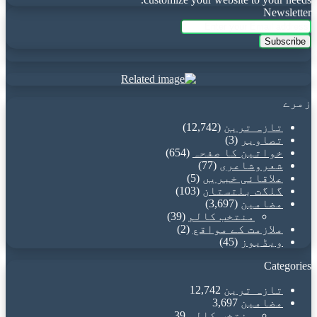
Newsletter
Enter
your
Email
address
زمرے
تازہ ترین
(12,742)
تصاویر
(3)
خواتین کا صفحہ
(654)
شعروشاعری
(77)
علاقائی خبریں
(5)
گلگت بلتستان
(103)
مضامین
(3,697)
منتخب کالم
(39)
ملازمت کے مواقع
(2)
ویڈیوز
(45)
Categories
تازہ ترین
12,742
مضامین
3,697
منتخب کالم
39