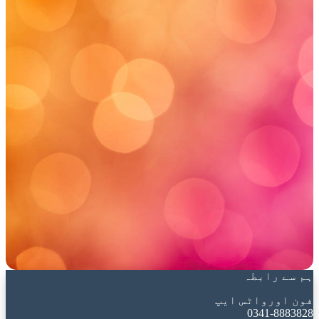
ہم سے رابطہ
فون اورواٹس ایپ
0341-8883828