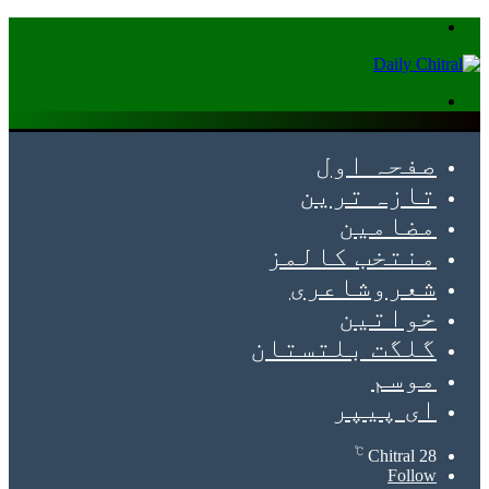
Menu
Search
for
صفحہ اول
تازہ ترین
مضامین
منتخب کالمز
شعروشاعری
خواتین
گلگت بلتستان
موسم
ای پیپر
℃
Chitral
28
Follow