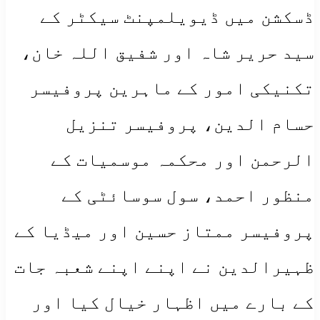
ڈسکشن میں ڈیویلمپنٹ سیکٹر کے
سید حریر شاہ اور شفیق اللہ خان،
تکنیکی امور کے ماہرین پروفیسر
حسام الدین، پروفیسر تنزیل
الرحمن اور محکمہ موسمیات کے
منظور احمد، سول سوسائٹی کے
پروفیسر ممتاز حسین اور میڈیا کے
ظہیرالدین نے اپنے اپنے شعبہ جات
کے بارے میں اظہار خیال کیا اور