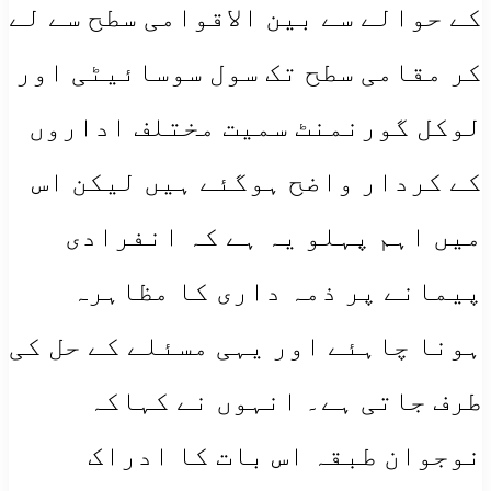
کے حوالے سے بین الاقوامی سطح سے لے
کر مقامی سطح تک سول سوسائیٹی اور
لوکل گورنمنٹ سمیت مختلف اداروں
کے کردار واضح ہوگئے ہیں لیکن اس
میں اہم پہلو یہ ہے کہ انفرادی
پیمانے پر ذمہ داری کا مظاہرہ
ہونا چاہئے اور یہی مسئلے کے حل کی
طرف جاتی ہے۔ انہوں نے کہاکہ
نوجوان طبقہ اس بات کا ادراک