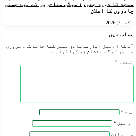
مسجد کا دورۂ جغور؛ سیلاب متاثرین کے لیے جستی
چادروں کا اعلان
اگست 7, 2026
جواب دیں
آپ کا ای میل ایڈریس شائع نہیں کیا جائے گا۔
ضروری
خانوں کو
*
سے نشان زد کیا گیا ہے
تبصرہ
*
نام
*
ای میل
*
ویب‌ سائٹ