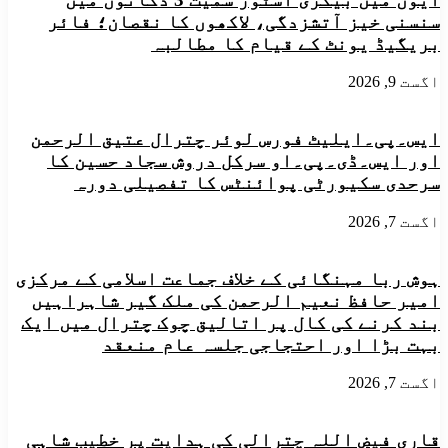
سنسنی خیز آتشزدگی، لاکھوں کا نقصان؛ فائر
بریگیڈ یونٹ کے قیام کا مطالبہ
اگست 9, 2026
ایس۔پی۔ایلیٹ فورس لوئر چترال عتیق الرحمن
اور ایس۔ڈی۔پی۔او سرکل دروش سجاد حسین کا
سرحدی سکیورٹی پوائنٹس کا تفصیلی دورہ
اگست 7, 2026
ہوش ربا مہنگائی کے خلاف جماعت اسلامی کے مرکزی
امیر حافظ نعیم الرحمن کی ملک گیر شاہراہیں
بند کرنے کی کال پر اتالیق چوک چترال میں ایک
بہت بڑا اور احتجاجی جلسہ عام منعقد
اگست 7, 2026
قاری فیض اللہ چترالی کی ہدایت پر خطیب شاہی