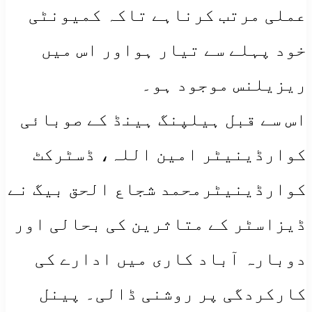
عملی مرتب کرناہے تاکہ کمیونٹی
خود پہلے سے تیار ہواور اس میں
ریزیلنس موجود ہو۔
اس سے قبل ہیلپنگ ہینڈ کے صوبائی
کوارڈینیٹر امین اللہ، ڈسٹرکٹ
کوارڈینیٹرمحمد شجاع الحق بیگ نے
ڈیزاسٹر کے متاثرین کی بحالی اور
دوبارہ آباد کاری میں ادارے کی
کارکردگی پر روشنی ڈالی۔ پینل