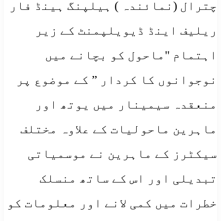
چترال (نمائندہ ) ہیلپنگ ہینڈ فار
ریلیف اینڈ ڈیویلپمنٹ کے زیر
اہتمام "ماحول کو بچانے میں
نوجوانوں کا کردار ” کے موضوع پر
منعقدہ سیمینار میں یوتھ اور
ماہرین ماحولیات کے علاوہ مختلف
سیکٹرز کے ماہرین نے موسمیاتی
تبدیلی اور اس کے ساتھ منسلک
خطرات میں کمی لانے اور معلومات کو