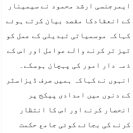
ایمرجنسی ارشد محمود نے سیمینار
کے انعقادکا مقصد بیان کرتے ہوئے
کہاکہ موسمیاتی تبدیلی کے عمل کو
تیز تر کرنے والے عوامل اور اس کے
ذمہ دار امور کی پہچان ہوسکے۔
انہوں نے کہاکہ ہمیں صرف ڈیزاسٹر
کے دنوں میں امدادی پیکج پر
انحصار کرنے اور اس کا انتظار
کرنے کی بجائے کوئی جامع حکمت