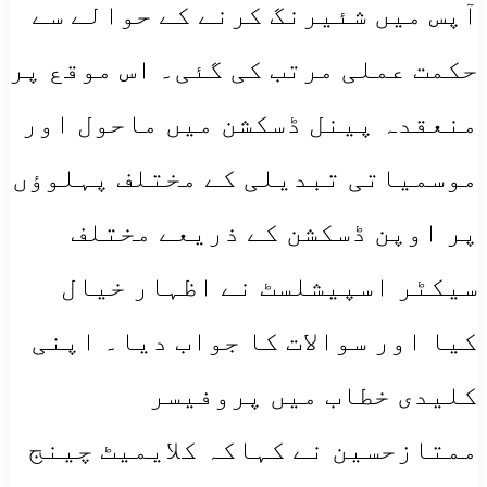
آپس میں شئیرنگ کرنے کے حوالے سے
حکمت عملی مرتب کی گئی۔ اس موقع پر
منعقدہ پینل ڈسکشن میں ماحول اور
موسمیاتی تبدیلی کے مختلف پہلوؤں
پر اوپن ڈسکشن کے ذریعے مختلف
سیکٹر اسپیشلسٹ نے اظہار خیال
کیا اور سوالات کا جواب دیا۔ اپنی
کلیدی خطاب میں پروفیسر
ممتازحسین نے کہاکہ کلایمیٹ چینج