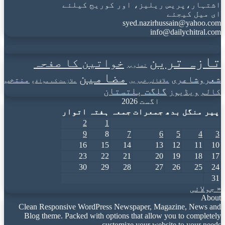
اشتہار،پریس ریلیز، اور کوریج کیلئے
ای میل کیجئے
syed.nazirhussain@yahoo.com
info@dailychitral.com
تازہ ترین
خواتین کا صفحہ
تصاویر
مضامین
شعروشاعری
منتخب
علاقائی خبریں
ملازمت کے مواقع
گلگت بلتستان
کالم
ویڈیوز
اگست 2026
پیر
منگل
بدھ
جمعرات
جمعہ
ہفتہ
اتوار
2
1
9
8
7
6
5
4
3
16
15
14
13
12
11
10
23
22
21
20
19
18
17
30
29
28
27
26
25
24
31
« جولائی
About
Clean Responsive WordPress Newspaper, Magazine, News and
Blog theme. Packed with options that allow you to completely
customize your website to your needs.