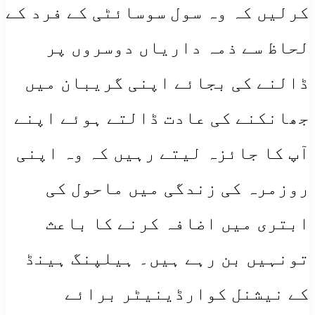
کرلیں کہ وہ سول سوسائٹی کے فرد کے
لحاظ سے ذمہ داریاں دوسروں پر
ڈالنے کی بجائے اپنی گریبان میں
جھانکنے کی عادت ڈالتے ہوئے اپنے
آپ کا جائزہ لیتے رہیں کہ وہ اپنی
روزمرہ کی زندگی میں ماحول کی
ابتری میں اضافہ کرنے کا باعث
تونہیں بن رہے ہیں۔ ہیلپنگ ہینڈ
کے نیشنل کوارڈینیٹر برائے