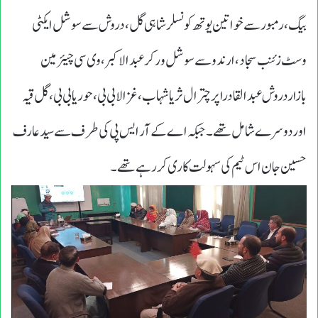
بیگ ،رمبورسے خواتین یوتھ کونسلرشاہی گل، دروش سے سوشل ایکٹی
وسٹ زئنب سجاد،ارندوسےسوشل ورکرعبدالاکبر،وی سی چیئرمین
بازاردروش عبدالقادراپرچترال ثریا شہاب،غزالا بی بی ،حوریابی بی،گل قیہ
اوردوسرے شامل تھے ۔ جبکہ اے کے آر ایس پی کی طرف سے سیدعارف
حسین جان اس ٹیم کی سہولت کاری کر رہے تھے ۔