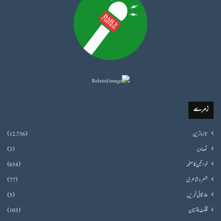
زمرے
تازہ ترین
(12,736)
تصاویر
(3)
خواتین کا صفحہ
(654)
شعروشاعری
(77)
علاقائی خبریں
(5)
گلگت بلتستان
(103)