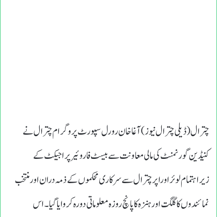
چترال (ڈیلی چترال نیوز) آغاخان رورل سپورٹ پروگرام چترال نے
کنیڈین گورنمنٹ کی مالی معاونت سے بیسٹ فاروئیر پراجیکٹ کے
زیراہتمام لوئراوراپرچترال سے سرکاری محکموں کے ذمہ دران اورمنتخب
نمائندوں کاگلگت اورہنزہ کاپانچ روز ہ معلوماتی دورہ کروایاگیا۔اس