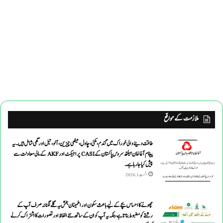
ملازمت کے مواقع
طاقت دینے والی خوراک میں گندم ،مکئی ،چاول،میٹھی چیزین ،آلو،تیل اورگھی شامل ہیں۔یہ
پیغام آغاخان ہیلتھ سروس پاکستان کے CASI پراجیکٹ اور AKF کے مالی معاونت سے
پیش کیاجارہاہے۔
اگست 1, 2026
چھونے کا احساس بچے کے لیے باعث سکون اور اطمینان بخش یہ گلے لگنا نہ صرف آپ کے
رشتے کو مضبوط بناتا ہے، بلکہ یہ آپ کو ان کے ساتھ نئے الفاظ اور تصورات کا اشتراک کرنے