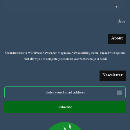
31
« جولائی
About
Clean Responsive WordPress Newspaper, Magazine, News and Blog theme. Packed with options
that allow you to completely customize your website to your needs.
Newsletter
Enter
your
Email
address