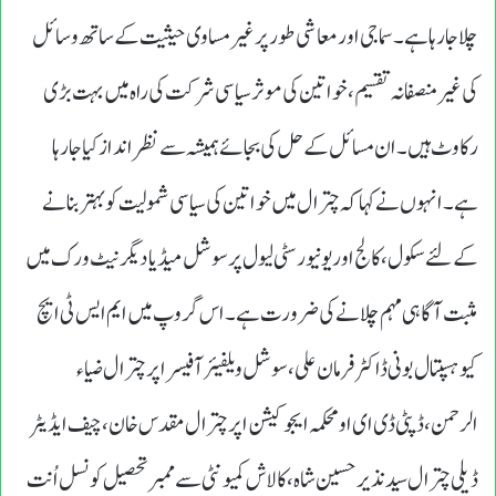
چلا جا رہا ہے۔ سماجی اور معاشی طور پر غیرمساوی حیثیت کے ساتھ وسائل
کی غیرمنصفانہ تقسیم، خواتین کی موثر سیاسی شرکت کی راہ میں بہت بڑی
رکاوٹ ہیں۔ ان مسائل کے حل کی بجائے ہمیشہ سے نظرانداز کیا جارہا
ہے۔ انہوں نے کہاکہ چترال میں خواتین کی سیاسی شمولیت کوبہتربنانے
کے لئے سکول ،کالج اوریونیورسٹی لیول پرسوشل میڈیا دیگرنیٹ ورک میں
مثبت آگاہی مہم چلانے کی ضرورت ہے۔اس گروپ میں ایم ایس ٹی ایچ
کیوہسپتال بونی ڈاکٹرفرمان علی،سوشل ویلفیئر آفیسراپرچترال ضیاء
الرحمن،ڈپٹی ڈی ای اومحکمہ ایجوکیشن اپرچترال مقدس خان ،چیف ایڈیٹر
ڈیلی چترال سیدنذیرحسین شاہ ،کالاش کمیونٹی سے ممبرتحصیل کونسل اُنت