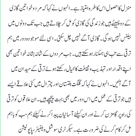
منزل کا حصول اس کا طرہ امتیاز ہے۔ انہوں نے کہاکہ مرد وخواتین گاڑی
کے دو پہیئے ہیں جو زندگی کی گاڑی کو مل کر چلاتے ہیں جب تک دونوں میں
بیلنس نہیں ہوگی ۔ گاڑی آگےنہیں چل سکتی۔ اسی لئے موجودہ دور میں ہم
ترقی سے تب ہی ہمکنار ہوسکتے ہیں ۔ جب مردوں کے شانہ بشانہ خواتین بھی
اپنے اقدار اور تہذیب و ثقافت کا خیال رکھتے ہوئےترقی کے میدان میں
آگے آئیں ۔انہوں نے کہاکہ گلگت بلتستان اور چترال میں کئی علاقے ایسے
ہیں جو ترقی کےعمل میں اس دور میں بھی بہت پیچھے ہیں ۔ ان علاقوں کو ترقی
کی راہ پر گامزن کرنے اور ان کیلئے آسانیان پیدا کرنے کیلئے ہم سب کو باہم
مل کر کام کرنے کی ضرورت ہے۔سیکرٹری سوشل ویلفیئر،پاپولیشن