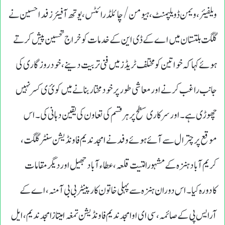
ویلفیئر،ویمن ڈویلپمنٹ،ہیومن/چائلڈ رائٹس، یوتھ آفیئرزفداحسین نے
گلگت بلتستان میں اے کے ڈی این کے خدمات کوخراج تحسین پیش کرتے
ہوئے کہاکہ خواتین کو مختلف ٹریڈز میں فنی تربیت دینے ، خود روزگاری کی
جانب راغب کرنے اور معاشی طور پر خود مختار بنانے میں کوئ ی کسرنہیں
چھوڑی ہے۔اورسرکاری سطح پرہرقسم کی تعاون کی یقین دہانی کی۔ اس
موقع پرچترال سے آئے ہوئے وفدنےامجدندیم فاونڈیشن سنٹرگلگت،
کریم آبادہنزہ کے مشہورالتیت قلعہ ،عطاء آبادجھیل اوردیگرمقامات
کادورہ کیا۔اس دوران ہنزہ سے پہلی خاتون کارپینٹربی بی آمنہ ،اے کے
آرایس پی کے صائمہ، سی ای اوامجدندیم فاونڈیشن تمغہ امیتازامجدندیم ،ایل