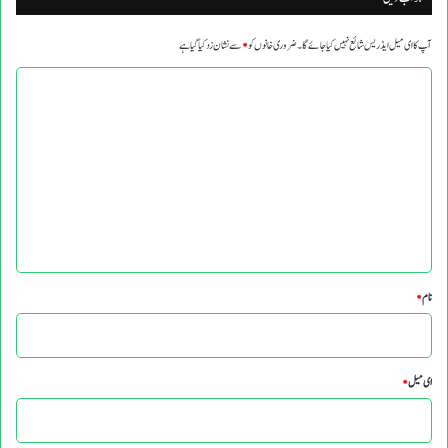
آپ کا ای میل ایڈریس شائع نہیں کیا جائے گا۔
ضروری خانوں کو
*
سے نشان زد کیا گیا ہے
ت
ب
ص
ر
ہ
*
نام
*
ای میل
*