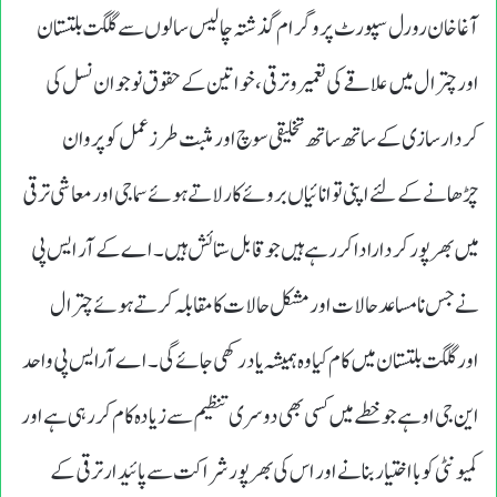
آغاخان رورل سپورٹ پروگرام گذشتہ چالیس سالوں سے گلگت بلتستان
اور چترال میں علاقے کی تعمیروترقی،خواتین کے حقوق نوجوان نسل کی
کردارسازی کے ساتھ ساتھ تخلیقی سوچ اورمثبت طرزعمل کوپروان
چڑھانے کے لئے اپنی توانائیاں بروئے کارلاتے ہوئے سماجی اورمعاشی ترقی
میں بھرپورکرداراداکررہے ہیں جوقابل ستائش ہیں ۔ اے کے آر ایس پی
نے جس نامساعد حالات اور مشکل حالات کا مقابلہ کرتے ہوئے چترال
اورگلگت بلتستان میں کام کیا وہ ہمیشہ یاد رکھی جائے گی۔اے آرایس پی واحد
این جی او ہے جو خطے میں کسی بھی دوسری تنظیم سے زیادہ کام کر رہی ہے اور
کمیونٹی کو بااختیار بنانے اور اس کی بھر پور شراکت سے پائیدار ترقی کے