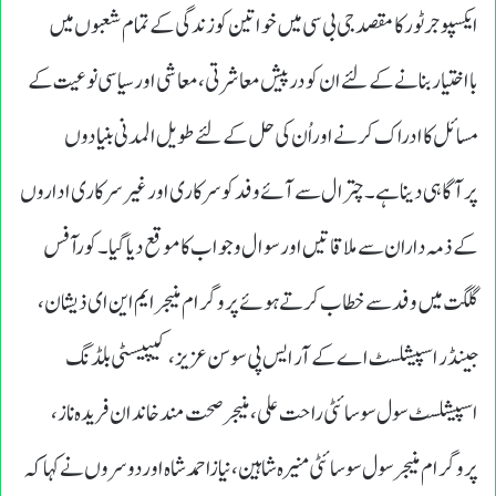
ایکسپوجرٹورکامقصدجی بی سی میں خواتین کوزندگی کے تمام شعبوں میں
بااختیاربنانے کے لئے ان کودرپیش معاشرتی،معاشی اورسیاسی نوعیت کے
مسائل کاادراک کرنے اوراُن کی حل کے لئے طویل المدنی بنیادوں
پرآگاہی دیناہے ۔ چترال سے آئے وفدکوسرکاری اورغیرسرکاری اداروں
کےذمہ داران سے ملاقاتیں اورسوال وجواب کاموقع دیاگیا۔کورآفس
گلگت میں وفدسے خطاب کرتے ہوئےپروگرام منیجرایم این ای ذیشان ،
جینڈر اسپیشلسٹ اے کے آر ایس پی سوسن عزیز، کیپیسٹی بلڈنگ
اسپیشلسٹ سول سوسائٹی راحت علی،منیجرصحت مندخاندان فریدہ ناز،
پروگرام منیجرسول سوسائٹی منیرہ شاہین،نیازاحمدشاہ اوردوسروں نے کہاکہ