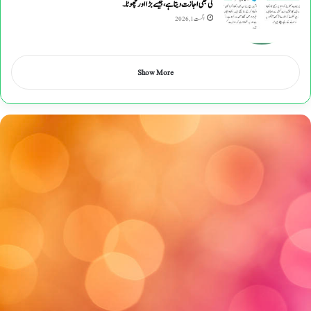
کی بھی اجازت دیتا ہے ، جیسے بڑا اور چھوٹا۔
اگست 1, 2026
Show More