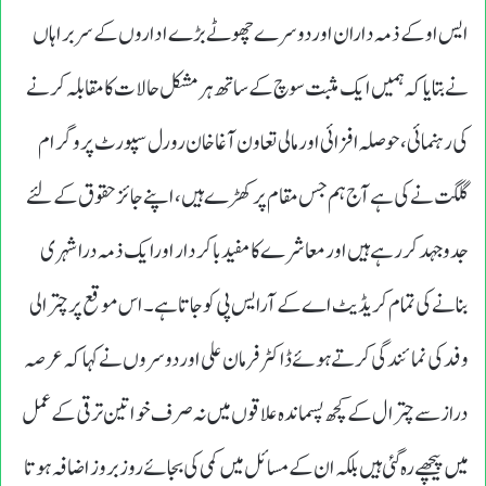
ایس او کے ذمہ داران اوردوسرے چھوٹے بڑے اداروں کے سربراہاں
نے بتایاکہ ہمیں ایک مثبت سوچ کے ساتھ ہرمشکل حالات کامقابلہ کرنے
کی رہنمائی ،حوصلہ افزائی اورمالی تعاون آغاخان رورل سپورٹ پروگرام
گلگت نے کی ہے آج ہم جس مقام پر کھڑے ہیں ،اپنے جائزحقوق کے لئے
جدوجہدکررہے ہیں اور معاشرے کا مفید باکردار اورایک ذمہ دراشہری
بنانے کی تمام کریڈیٹ ا ے کے آرایس پی کوجاتاہے ۔ اس موقع پرچترالی
وفدکی نمائندگی کرتے ہوئے ڈاکٹرفرمان علی اوردوسروں نے کہاکہ عرصہ
درازسے چترال کے کچھ پسماندہ علاقوں میں نہ صرف خواتین ترقی کے عمل
میں پیچھے رہ گئی ہیں بلکہ ان کے مسائل میں کمی کی بجائے روز بروز اضافہ ہوتا