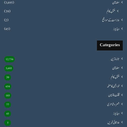
مضامین
(3,695)
منتخب کالم
(39)
ملازمت کے مواقع
(2)
ویڈیوز
(45)
Categories
تازہ ترین
12,736
مضامین
3,695
منتخب کالم
39
خواتین کا صفحہ
654
گلگت بلتستان
103
شعروشاعری
77
ویڈیوز
45
علاقائی خبریں
5