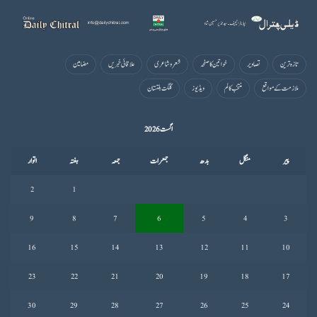
تازہ ترین
تصاویر
خواتین کا صفحہ
شعروشاعری
علاقائی خبریں
مضامین
ملازمت کے مواقع
منتخب کالم
ویڈیوز
گلگت بلتستان
اگست 2026
پیر
منگل
بدھ
جمعرات
جمعہ
ہفتہ
اتوار
2
1
9
8
7
6
5
4
3
16
15
14
13
12
11
10
23
22
21
20
19
18
17
30
29
28
27
26
25
24