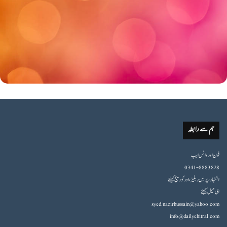
ہم سے رابطہ
فون اورواٹس ایپ
0341-8883828
اشتہار،پریس ریلیز، اور کوریج کیلئے
ای میل کیجئے
syed.nazirhussain@yahoo.com
info@dailychitral.com