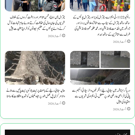
ریسکیو 1122، ٹی ایم اے، چترال لیویز اور چترال پولیس کے
چترال میں سماج دشمن عناصر اور دہشت گردوں کے خلاف
ساتھ ساتھ چترال کے سیلاب سے متاثرہ علاقوں بروز اور
شہریوں کی جان و مال کی حفاظت کرتے ہوئے جامِ شہادت نوش
ژوغور میں الخدمت فاونڈیشن اور محمد طلحہ محمود فاونڈیشن کی
کرنے والے پولیس کے عظیم سپوتوں کو خراجِ عقیدت پیش
طرف سے متاثرین کے ساتھ امداد
اگست 5, 2026
اگست 5, 2026
دریا گرم چشمہ میں سیلابی ریلے: انگرغوں واٹر سپلائی اسکیم سے
حالیہ سیلابی ریلے کے باعث پرئیت بالا کو پرئیت پائیں سے ملانے
پانی کی فراہمی عارضی طور پر معطل، ٹی ایم او کی شہریوں سے
والا مرکزی پل مکمل طور پر تباہ، مکینوں کو شدید مشکلات کا سامنا
احتیاط کی اپیل
اگست 5, 2026
اگست 5, 2026
جواب دیں