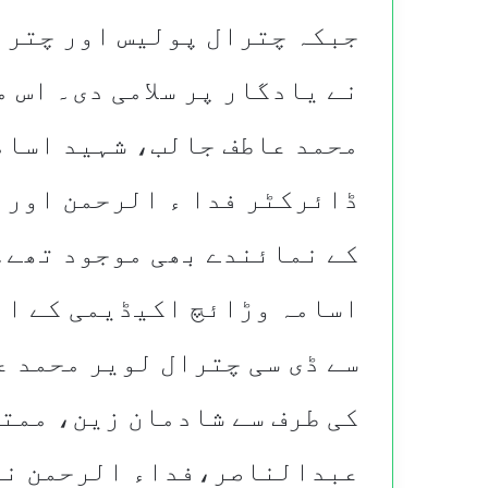
جبکہ چترال پولیس اور چترا
نے یادگار پر سلامی دی۔ اس 
محمد عاطف جالب، شہید اسام
ڈائرکٹر فدا ء الرحمن اور 
کے نمائندے بھی موجود تھے۔
اسامہ وڑائچ اکیڈیمی کے ان
سے ڈی سی چترال لویر محمد 
کی طرف سے شادمان زین، ممت
عبدالناصر،فداء الرحمن نے