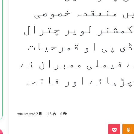
ں منعقدہ خصوصی
کمشنر لویر چترال
ڈی پی او قمرحیات
ے فیملی ممبران نے
چڑہائے اور فاتحہ
2 minutes read
115
0
Pocket
Odnoklassniki
VKontak