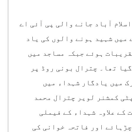
اسلام آباد جانے والی پی آئی اے
کے 661کے حادثے میں شہید ہونے والوں کی یاد
قریبات ہوئے جبکہ مساجد میں
گیا تھا۔ چترال بونی روڈ پر
ک میں یادگار شہداء میں
ٹی کمشنر لویر چترال محمد
 کے علاوہ شہداء کے فیملی
چڑہائے اور فاتحہ خوانی کی