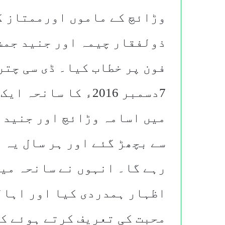
وڑائچ کے ماموں اورممتاز ک
ذولفقار چیمہ اور جنید جمش
فون پر خطاب کیا۔ ڈی سی چتر
7دسمبر 2016ء کا سا
میں اسامہ وڑائچ اور جنید 
سے بچھڑ گئے اور ہر سال یہ د
رہے گا۔ انہوں نے سانحہ می
اظہار ہمدردی کیا اور اہال
محبت کی تعریف کرتے ہوئے ک