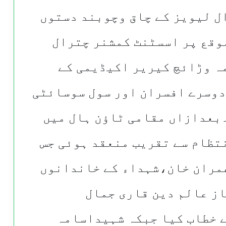
ل لیویز کے چاق وچوبند دستوں
موقع پر اسسٹنٹ کمشنر چترال
ہ وڑائچ کیریر اکیڈیمی کے
دوسرے افسران اور سول سوسائٹی
بعدازاں مقامی ٹاؤن ہال میں
تظام سے تقریب منعقد ہوئی جس
عمران خان،شہداء کے خاندانوں
از عالم دین قاری جمال
 خطاب کیا جبکہ شہیداسامہ