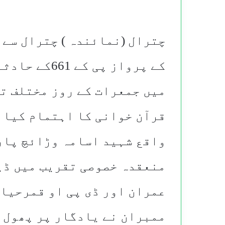
چترال (نمائندہ ) چترال سے 
کے پرواز پی 
میں جمعرات کے روز مختلف ت
قرآن خوانی کا اہتمام کیا 
واقع شہید اسامہ وڑائچ پار
منعقدہ خصوصی تقریب میں ڈپ
عمران اور ڈی پی او قمرحیات
ممبران نے یادگار پر پھول 