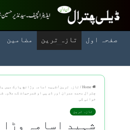
صفحہ اول
تازہ ترین
مضامین
Home
/
تازہ ترین
/
شہید اسامہ وڑائچ پارک میں یا
چترال محمد عمران اور ڈی پی او قمرحیات کے علاوہ ش
خوانی کی
تازہ ترین
شہید اسامہ وڑائ