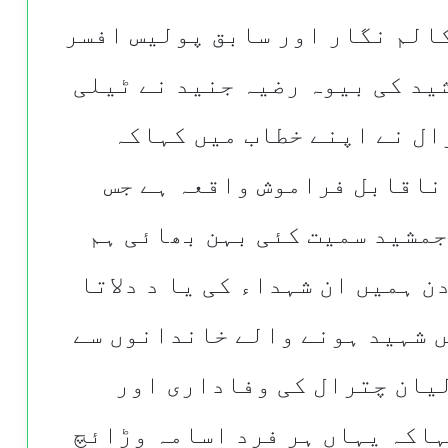
الم نگار اور سابق پولیس افسر
ید کی بیوہ رضیہ جنید نے ٹیلی
ال نے اپنے خطاب میں کہاکہ
نحہ ایک ناقابل فراموش واقعہ ہے جس
جمشید سمیت کئی بہن بھائی ہم
ن ہمیں ان شہداء کی یا د دلاتا
ں شہید ہونے والے خاندانوں سے
یان چترال کی وفاداری اور
ہاکہ یہاں ہر فرد اسامہ وڑائچ