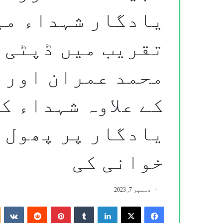
یادگار شہداء می
تقریب میں ڈپٹی 
محمد عمران اور 
کے علاوہ شہداء ک
یادگار پر پھول 
خوانی کی
دسمبر 7, 2023
te
Reddit
Pinterest
Tumblr
LinkedIn
X
Facebook