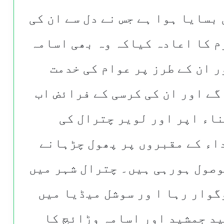
بسایا ہوا ہے جس نے دل سے ان کی
م کا اعادہ کیاکہ وہ بھی اسامہ
ر ان کے طرز پر عوام کی خدمت
گے اور ان کی کرسی کے فرائض اب
ناء اپر اور لویر چترال کی
اء کے مقبروں پر پھول چڑہانے
وصول ہورہی ہیں۔ چترال شہر میں
گوار رہا ا ور سوشل میڈیا میں
ید جمشید اور اسامہ وڑائچ کا