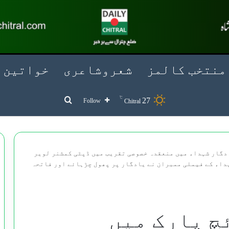
منتخب کالمز
شعروشاعری
خواتین
℃
Search for
27
Follow
Chitral
دگار شہداء میں منعقدہ خصوصی تقریب میں ڈپٹی کمشنر لویر
ہداء کے فیملی ممبران نے یادگار پر پھول چڑہائے اور فاتحہ
چ پارک میں