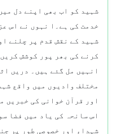
شہید کو اب بھی اپنے دل میں 
خدمت کی ہے۔ا نہوں نے اس عز
شہید کے نقش قدم پر چلنے او
کرنے کی بھر پور کوشش کریں 
انہیں مل گئے ہیں۔ دریں اث
مختلف وادیوں میں واقع شہد
اور قرآن خوانی کی خبریں م
اس سانحہ کی یاد میں فضا سو
شہداء اور خصوصی طور پر جن