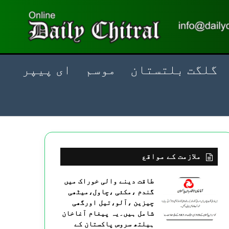
گلگت بلتستان
موسم
ای پیپر
ملازمت کے مواقع
طاقت دینے والی خوراک میں
گندم ،مکئی ،چاول،میٹھی
چیزین ،آلو،تیل اورگھی
شامل ہیں۔یہ پیغام آغاخان
ہیلتھ سروس پاکستان کے