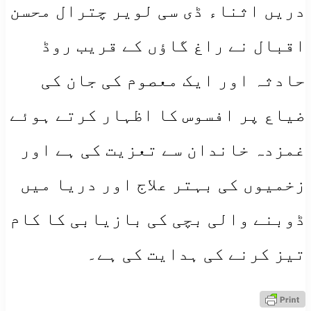
دریں اثناء ڈی سی لویر چترال محسن
اقبال نے راغ گاؤں کے قریب روڈ
حادثہ اور ایک معصوم کی جان کی
ضیاع پر افسوس کا اظہار کرتے ہوئے
غمزدہ خاندان سے تعزیت کی ہے اور
زخمیوں کی بہتر علاج اور دریا میں
ڈوبنے والی بچی کی بازیابی کا کام
تیز کرنے کی ہدایت کی ہے۔