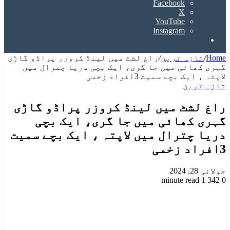
Facebook
X
YouTube
Instagram
Search
for
Home
/
تازہ ترین
/
راغ لشٹ میں لینڈ کروزر پراڈو گاڑی
گہری کھائی میں جا گری، ایک بچی دریا چترال میں
لاپتہ ، ایک بچے سمیت 3افراد زخمی
تازہ ترین
راغ لشٹ میں لینڈ کروزر پراڈو گاڑی
گہری کھائی میں جا گری، ایک بچی
دریا چترال میں لاپتہ ، ایک بچے سمیت
3افراد زخمی
جولائی 28, 2024
1 minute read
342
0