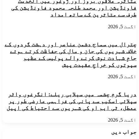
متاثرہ علاقوں بروز اور ژوغور میں الخدمت
فاونڈیشن اور محمد طلحہ محمود فاونڈیشن کی
طرف سے متاثرین کے ساتھ امداد
اگست 5, 2026
چترال میں سماج دشمن عناصر اور دہشت گردوں کے
خلاف شہریوں کی جان و مال کی حفاظت کرتے ہوئے
جامِ شہادت نوش کرنے والے پولیس کے عظیم
سپوتوں کو خراجِ عقیدت پیش
اگست 5, 2026
دریا گرم چشمہ میں سیلابی ریلے: انگرغوں واٹر
سپلائی اسکیم سے پانی کی فراہمی عارضی طور پر
معطل، ٹی ایم او کی شہریوں سے احتیاط کی اپیل
اگست 5, 2026
جواب دیں