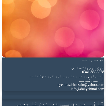
ہم سے رابطہ
فون اورواٹس ایپ
0341-8883828
اشتہار،پریس ریلیز، اور کوریج کیلئے
ای میل کیجئے
syed.nazirhussain@yahoo.com
info@dailychitral.com
تازہ ترین
خواتین کا صفحہ
تصاویر