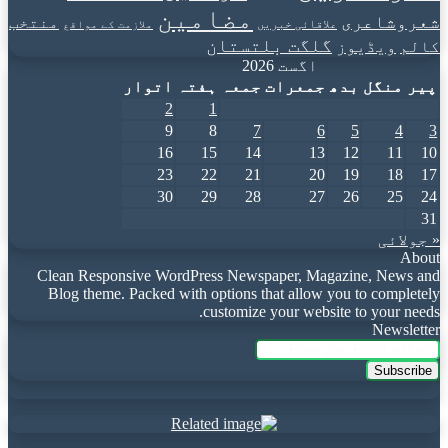
مضامین
شعروشاعری
منتخب
علاقائی خبریں
ملازمت کے مواقع
گلگت بلتستان
کالم
ویڈیوز
اگست 2026
پیر
منگل
بدھ
جمعرات
جمعہ
ہفتہ
اتوار
2
1
9
8
7
6
5
4
3
16
15
14
13
12
11
10
23
22
21
20
19
18
17
30
29
28
27
26
25
24
31
« جولائی
About
Clean Responsive WordPress Newspaper, Magazine, News and
Blog theme. Packed with options that allow you to completely
customize your website to your needs.
Newsletter
Enter
your
Email
address