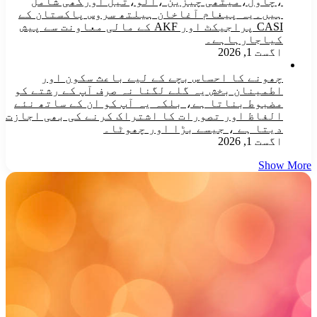
،چاول،میٹھی چیزین ،آلو،تیل اورگھی شامل
ہیں۔یہ پیغام آغاخان ہیلتھ سروس پاکستان کے
CASI پراجیکٹ اور AKF کے مالی معاونت سے پیش
کیاجارہاہے۔
اگست 1, 2026
چھونے کا احساس بچے کے لیے باعث سکون اور
اطمینان بخش یہ گلے لگنا نہ صرف آپ کے رشتے کو
مضبوط بناتا ہے، بلکہ یہ آپ کو ان کے ساتھ نئے
الفاظ اور تصورات کا اشتراک کرنے کی بھی اجازت
دیتا ہے ، جیسے بڑا اور چھوٹا۔
اگست 1, 2026
Show More