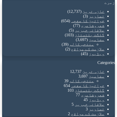
زمرے
تازہ ترین
(12,737)
تصاویر
(3)
خواتین کا صفحہ
(654)
شعروشاعری
(77)
علاقائی خبریں
(5)
گلگت بلتستان
(103)
مضامین
(3,697)
منتخب کالم
(39)
ملازمت کے مواقع
(2)
ویڈیوز
(45)
Categories
تازہ ترین
12,737
مضامین
3,697
منتخب کالم
39
خواتین کا صفحہ
654
گلگت بلتستان
103
شعروشاعری
77
ویڈیوز
45
علاقائی خبریں
5
تصاویر
3
ملازمت کے مواقع
2