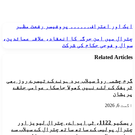
ایک
ایک اور اعتراف۔۔۔۔۔۔ پروفیسر رفعت مظہر
اور
اعتراف۔۔۔۔۔۔
چترال
چترال میں امن جرگہ کا انعقاد، علاقہ عمائدین،
پروفیسر
میں
سوال و فوجی حکام کی شرکت
رفعت
امن
مظہر
جرگہ
Related Articles
کا
انعقاد،
علاقہ
عمائدین،
گرم چشمہ روڈ سیلاب برد ہونے کے تیسرے روز بھی
سوال
و
ٹریفک کے لئے نہیں کھولا جاسکا۔ عوامی حلقے
فوجی
پریشان
حکام
کی
اگست 6, 2026
شرکت
ریسکیو 1122، ٹی ایم اے، چترال لیویز اور
چترال پولیس کے ساتھ ساتھ چترال کے سیلاب سے