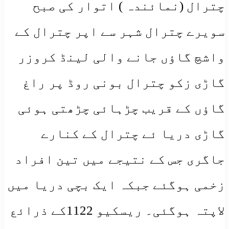
چترال (نمائندہ ) اتوار کی صبح
سویرے چترال شہر سے اپر چترال کے
واشچ گاؤں جانے والی لینڈ کروزر
گاڑی زکو چترال بونی روڈ پر راغ
گاؤں کے قریب چڑہائی چڑھتی ہوئی
گاڑی دریا ئے چترال کے کنارے
جاگری جس کے نتیجے میں تین افراد
زخمی ہوگئے جبکہ ایک بچی دریا میں
لاپتہ ہوگئی۔ ریسکیو 1122کے ذرائع