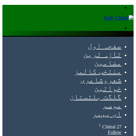
Menu
Search
for
صفحہ اول
تازہ ترین
مضامین
منتخب کالمز
شعروشاعری
خواتین
گلگت بلتستان
موسم
ای پیپر
℃
Chitral
27
Follow