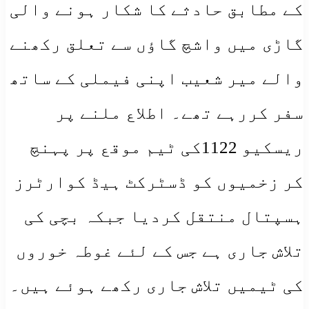
کے مطابق حادثے کا شکار ہونے والی
گاڑی میں واشچ گاؤں سے تعلق رکھنے
والے میر شعیب اپنی فیملی کے ساتھ
سفر کررہے تھے۔ اطلاع ملنے پر
ریسکیو 1122کی ٹیم موقع پر پہنچ
کر زخمیوں کو ڈسٹرکٹ ہیڈ کوارٹرز
ہسپتال منتقل کردیا جبکہ بچی کی
تلاش جاری ہے جس کے لئے غوطہ خوروں
کی ٹیمیں تلاش جاری رکھے ہوئے ہیں۔