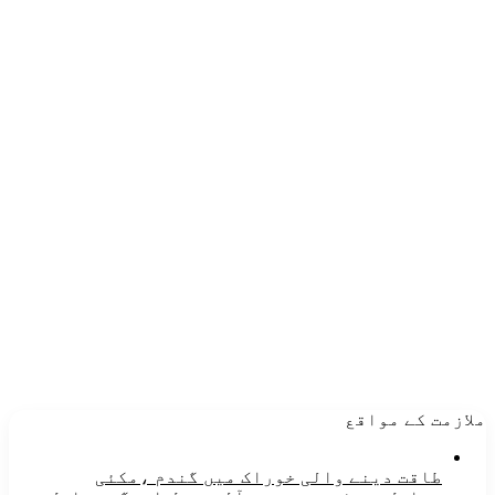
ملازمت کے مواقع
طاقت دینے والی خوراک میں گندم ،مکئی