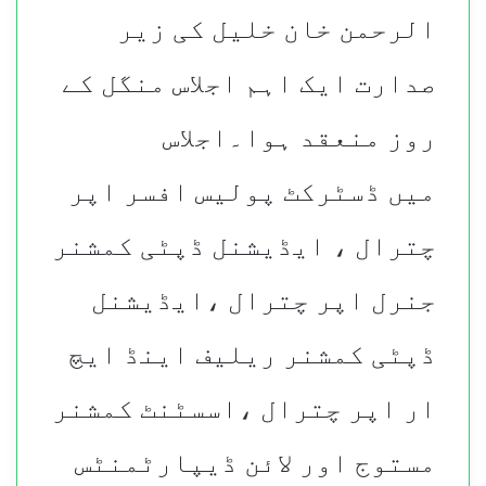
الرحمن خان خلیل کی زیر
صدارت ایک اہم اجلاس منگل کے
روز منعقد ہوا۔اجلاس
میں
ڈسٹرکٹ پولیس افسر اپر
چترال ، ایڈیشنل ڈپٹی کمشنر
جنرل اپر چترال ،ایڈیشنل
ڈپٹی کمشنر ریلیف اینڈ ایچ
ار اپر چترال ،اسسٹنٹ کمشنر
مستوج اور لائن ڈیپارٹمنٹس