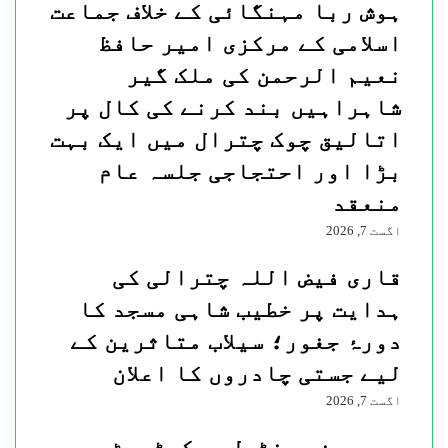
ہوش ربا مہنگائی کے خلاف جماعت
اسلامی کے مرکزی امیر حافظ
نعیم الرحمن کی ملک گیر
شاہراہیں بند کرنے کی کال پر
اتالیق چوک چترال میں ایک بہت
بڑا اور احتجاجی جلسہ عام
منعقد
اگست 7, 2026
قاری فیض اللہ چترالی کی
ہدایت پر خطیب شاہی مسجد کا
دورۂ جغور؛ سیلاب متاثرین کے
لیے جستی چادروں کا اعلان
اگست 7, 2026
چیرمین سینٹرل سیکرٹریٹ