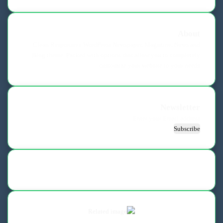
About
Clean Responsive WordPress Newspaper, Magazine, News and
Blog theme. Packed with options that allow you to completely
customize your website to your needs.
Newsletter
Enter
your
Email
address