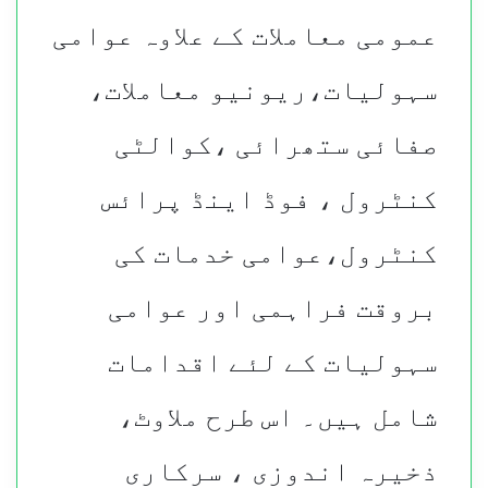
عمومی معاملات کے علاوہ عوامی
سہولیات،ریونیو معاملات،
صفائی ستھرائی ،کوالٹی
کنٹرول ، فوڈ اینڈ پرائس
کنٹرول،عوامی خدمات کی
بروقت فراہمی اور عوامی
سہولیات کے لئے اقدامات
شامل ہیں۔
اس طرح ملاوٹ،
ذخیرہ اندوزی ، سرکاری