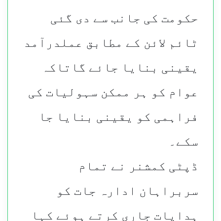
حکومت کی جانب سے دی گئی
ٹائم لائن کے مطابق عملدرآمد
یقینی بنایا جائے گاتاکہ
عوام کو ہر ممکن سہولیات کی
فراہمی کو یقینی بنایا جا
سکے۔
ڈپٹی کمشنر نے
تمام
سربراہان ادارہ جات کو
ہدایات جاری کرتے ہوئے کہا