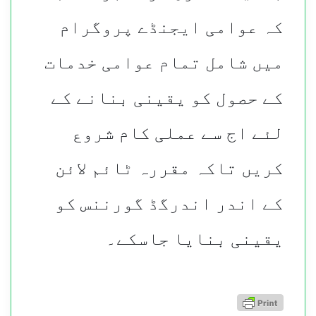
کہ عوامی ایجنڈے پروگرام
میں شامل تمام عوامی خدمات
کے حصول کو یقینی بنانے کے
لئے اج سے عملی کام شروع
کریں تاکہ مقررہ ٹائم لائن
کے اندر اندرگڈ گورننس کو
یقینی بنایا جاسکے۔