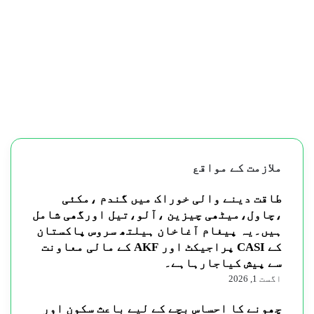
ملازمت کے مواقع
طاقت دینے والی خوراک میں گندم ،مکئی
،چاول،میٹھی چیزین ،آلو،تیل اورگھی شامل
ہیں۔یہ پیغام آغاخان ہیلتھ سروس پاکستان
کے CASI پراجیکٹ اور AKF کے مالی معاونت
سے پیش کیاجارہاہے۔
اگست 1, 2026
چھونے کا احساس بچے کے لیے باعث سکون اور