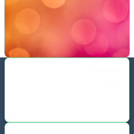
ہم سے رابطہ
فون اورواٹس ایپ
0341-8883828
اشتہار،پریس ریلیز، اور کوریج کیلئے
ای میل کیجئے
syed.nazirhussain@yahoo.com
info@dailychitral.com