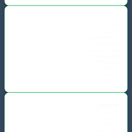
زمرے
تازہ ترین
(12,741)
تصاویر
(3)
خواتین کا صفحہ
(654)
شعروشاعری
(77)
علاقائی خبریں
(5)
گلگت بلتستان
(103)
مضامین
(3,697)
منتخب کالم
(39)
ملازمت کے مواقع
(2)
ویڈیوز
(45)
Categories
تازہ ترین
12,741
مضامین
3,697
منتخب کالم
39
خواتین کا صفحہ
654