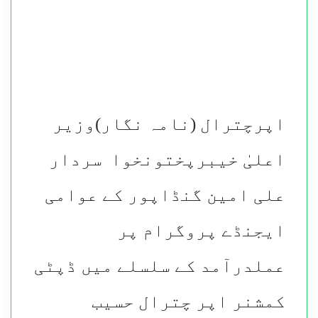
اپرچترال (نامہ نگار)وزیر
اعلیٰ خیبرپختونخوا سردار
علی امین گنڈاپور کے عوامی
ایجنڈے پروگرام پر
عملدرآمد کے سلسلے میں ڈپٹی
کمشنر اپر چترال حسیب