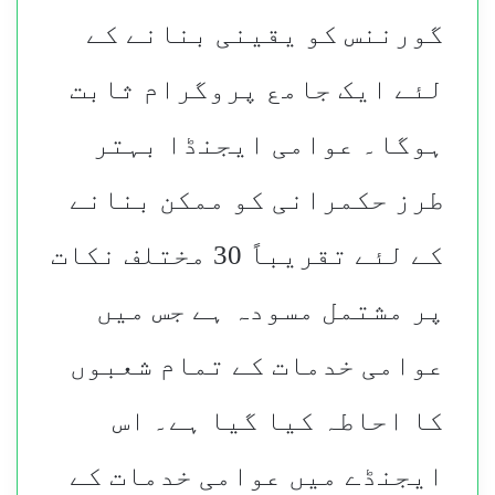
گورننس کو یقینی بنانے کے
لئے ایک جامع پروگرام ثابت
ہوگا۔ عوامی ایجنڈا بہتر
طرز حکمرانی کو ممکن بنانے
کے لئے تقریباً 30 مختلف نکات
پر مشتمل مسودہ ہے جس میں
عوامی خدمات کے تمام شعبوں
کا احاطہ کیا گیا ہے۔ اس
ایجنڈے میں عوامی خدمات کے