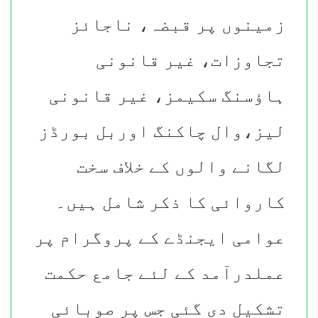
زمینوں پر قبضہ، ناجائز
تجاوزات، غیر قانونی
ہاؤسنگ سکیمز، غیر قانونی
لیز،وال چاکنگ اوربل بورڈز
لگانے والوں کے خلاف سخت
کاروائی کا ذکر شامل ہیں۔
عوامی ایجنڈے کے پروگرام پر
عملدرآمد کے لئے جامع حکمت
تشکیل دی گئی جس پر صوبائی