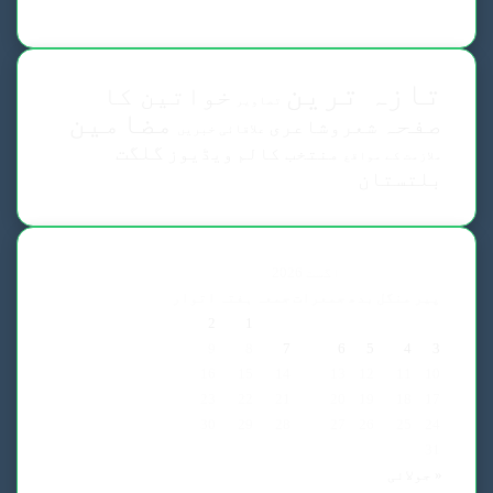
تازہ ترین
خواتین کا
تصاویر
مضامین
صفحہ
شعروشاعری
علاقائی خبریں
گلگت
منتخب کالم
ویڈیوز
ملازمت کے مواقع
بلتستان
اگست 2026
پیر
منگل
بدھ
جمعرات
جمعہ
ہفتہ
اتوار
2
1
9
8
7
6
5
4
3
16
15
14
13
12
11
10
23
22
21
20
19
18
17
30
29
28
27
26
25
24
31
« جولائی