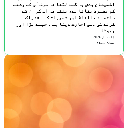
اطمینان بخش یہ گلے لگنا نہ صرف آپ کے رشتے
کو مضبوط بناتا ہے، بلکہ یہ آپ کو ان کے
ساتھ نئے الفاظ اور تصورات کا اشتراک
کرنے کی بھی اجازت دیتا ہے ، جیسے بڑا اور
چھوٹا۔
اگست 1, 2026
Show More