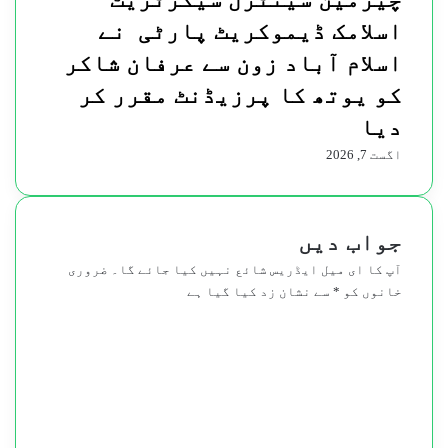
اسلامک ڈیموکریٹ پارٹی نے
اسلام آباد زون سے عرفان شاکر
کو یوتھ کا پرزیڈنٹ مقرر کر
دیا
اگست 7, 2026
جواب دیں
آپ کا ای میل ایڈریس شائع نہیں کیا جائے گا۔
ضروری
خانوں کو
*
سے نشان زد کیا گیا ہے
ت
ب
ص
ر
ہ
*