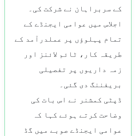
کے سربراہان نے شرکت کی۔
اجلاس میں عوامی ایجنڈے کے
تمام پہلوؤں پر عملدرآمد کے
طریقہ کار، ٹائم لائنز اور
زمہ داریوں پر تفصیلی
بریفننگ دی گئی۔
ڈپٹی کمشنر نے
اس بات کی
وضاحت کرتے ہوئے کہا کہ
عوامی ایجنڈے صوبے میں گڈ