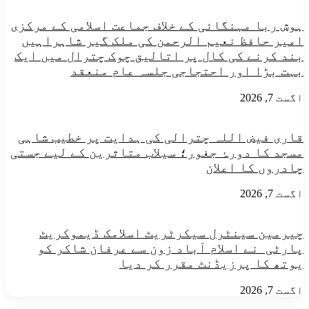
ہوش ربا مہنگائی کے خلاف جماعت اسلامی کے مرکزی
امیر حافظ نعیم الرحمن کی ملک گیر شاہراہیں
بند کرنے کی کال پر اتالیق چوک چترال میں ایک
بہت بڑا اور احتجاجی جلسہ عام منعقد
اگست 7, 2026
قاری فیض اللہ چترالی کی ہدایت پر خطیب شاہی
مسجد کا دورۂ جغور؛ سیلاب متاثرین کے لیے جستی
چادروں کا اعلان
اگست 7, 2026
چیرمین سینٹرل سیکرٹریٹ اسلامک ڈیموکریٹ
پارٹی نے اسلام آباد زون سے عرفان شاکر کو
یوتھ کا پرزیڈنٹ مقرر کر دیا
اگست 7, 2026