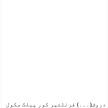
دروش(۔۔۔) فرنٹئیر کور پبلک سکول