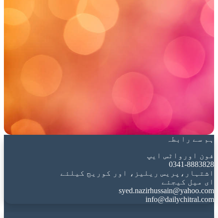
ہم سے رابطہ
فون اورواٹس ایپ
0341-8883828
اشتہار،پریس ریلیز، اور کوریج کیلئے
ای میل کیجئے
syed.nazirhussain@yahoo.com
info@dailychitral.com