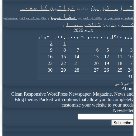
تازہ ترین
خواتین کا صفحہ
تصاویر
مضامین
شعروشاعری
منتخب
علاقائی خبریں
ملازمت کے مواقع
گلگت بلتستان
کالم
ویڈیوز
اگست 2026
پیر
منگل
بدھ
جمعرات
جمعہ
ہفتہ
اتوار
2
1
9
8
7
6
5
4
3
16
15
14
13
12
11
10
23
22
21
20
19
18
17
30
29
28
27
26
25
24
31
« جولائی
About
Clean Responsive WordPress Newspaper, Magazine, News and
Blog theme. Packed with options that allow you to completely
customize your website to your needs.
Newsletter
Enter
your
Email
address