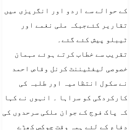
کے حوالے سے اردو اور انگریزی میں
تقاریر کئےجبکہ ملی نغمے اور
ٹیبلو پیش کئے گئے۔
تقریب سے خطاب کرتے ہوئے مہمان
خصوصی لیفٹیننٹ کرنل وقاص احمد
نے سکول انتظامیہ اور طلبہ کی
کارکردگی کو سراہا ۔ انہوں نے کہا
کہ پاک فوج کے جوان ملکی سرحدوں کی
دفاع کے لئے ہمہ وقت چوکس کھڑے