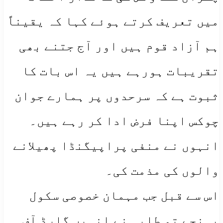
میں تعریف کرتے ہوئے کہا کہ یقیناً
ہم آزاد قوم ہیں اور آج جتنے بھی
تقریبات ہورہے ہیں یہ اس بات کا
ثبوت ہے کہ سرحدوں پر ہمارے جوان
چوکس اپنا فرض ادا کر رہے ہیں۔
انہوں نے منفی پراپیگنڈا پھیلانے
والوں کی مذمت کی۔
اس سے قبل جب مہمان خصوصی سکول
پہنچے تو طلبہ نے انہیں گارڈ آف