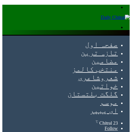
Menu
Search
for
صفحہ اول
تازہ ترین
مضامین
منتخب کالمز
شعروشاعری
خواتین
گلگت بلتستان
موسم
ای پیپر
℃
Chitral
23
Follow