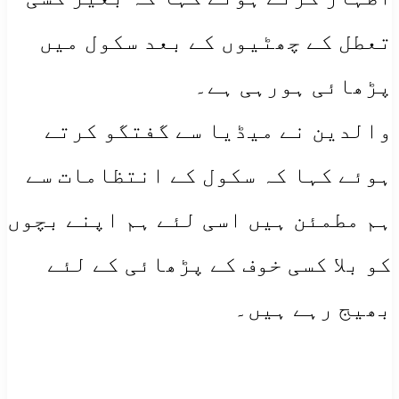
تعطل کے چھٹیوں کے بعد سکول میں
پڑھائی ہورہی ہے۔
والدین نے میڈیا سے گفتگو کرتے
ہوئے کہا کہ سکول کے انتظامات سے
ہم مطمئن ہیں اسی لئے ہم اپنے بچوں
کو بلا کسی خوف کے پڑھائی کے لئے
بھیج رہے ہیں۔