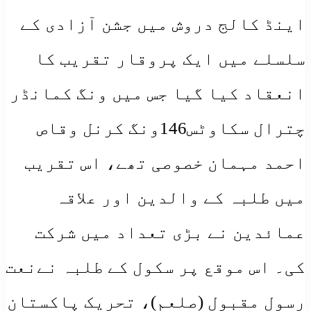
اینڈ کالج دروش میں جشن آزادی کے
سلسلے میں ایک پروقار تقریب کا
انعقاد کیا گیا جس میں ونگ کمانڈر
چترال سکاوٹس146ونگ کرنل وقاص
احمد مہمان خصوصی تھے، اس تقریب
میں طلبہ کے والدین اور علاقہ
عمائدین نے بڑی تعداد میں شرکت
کی۔ اس موقع پر سکول کے طلبہ نےنعت
رسول مقبول (صلعم)، تحریک پاکستان