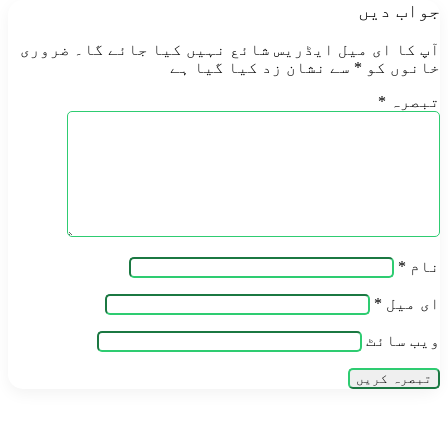
جواب دیں
آپ کا ای میل ایڈریس شائع نہیں کیا جائے گا۔
ضروری
خانوں کو
*
سے نشان زد کیا گیا ہے
تبصرہ
*
نام
*
ای میل
*
ویب‌ سائٹ