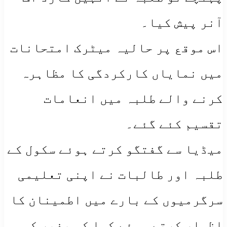
آنر پیش کیا۔
اس موقع پر حالیہ میٹرک امتحانات
میں نمایاں کارکردگی کا مظاہرہ
کرنے والے طلبہ میں انعامات
تقسیم کئے گئے۔
میڈیا سے گفتگو کرتے ہوئے سکول کے
طلبہ اور طالبات نے اپنی تعلیمی
سرگرمیوں کے بارے میں اطمینان کا
اظہار کرتے ہوئے کہا کہ بغیر کسی