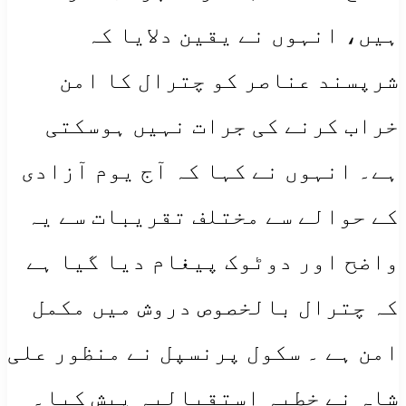
ہیں، انہوں نے یقین دلایا کہ
شرپسند عناصر کو چترال کا امن
خراب کرنے کی جرات نہیں ہوسکتی
ہے۔ انہوں نے کہا کہ آج یوم آزادی
کے حوالے سے مختلف تقریبات سے یہ
واضح اور دوٹوک پیغام دیا گیا ہے
کہ چترال بالخصوص دروش میں مکمل
امن ہے ۔ سکول پرنسپل نے منظور علی
شاہ نے خطبہ استقبالیہ پیش کیا۔