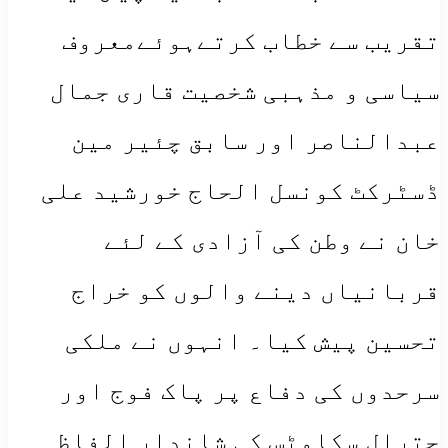
تقریب سے خطاب کرتےہوئےمعروف
سیاسی و مذہبی شخصیت قاری جمال
عبدالناصر اور سابق چئیر مین
ڈسٹرکٹ کونسل الحاج خورشید علی
خان نے وطن کی آزادی کے لئے
قربانیاں دینے والوں کو خراج
تحسین پیش کیا۔ انہوں نے ملکی
سرحدوں کی دفاع پر پاک فوج اور
چترال سکاوٹس کی شاندار الفاظ