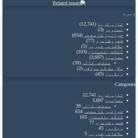
زمرے
تازہ ترین
(12,741)
تصاویر
(3)
خواتین کا صفحہ
(654)
شعروشاعری
(77)
علاقائی خبریں
(5)
گلگت بلتستان
(103)
مضامین
(3,697)
منتخب کالم
(39)
ملازمت کے مواقع
(2)
ویڈیوز
(45)
Categories
تازہ ترین
12,741
مضامین
3,697
منتخب کالم
39
خواتین کا صفحہ
654
گلگت بلتستان
103
شعروشاعری
77
ویڈیوز
45
علاقائی خبریں
5