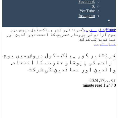
Facebook
X
YouTube
Instagram
Search
for
Home
/
تازہ ترین
/
فرنٹئیر کور پبلک سکول دروش میں
یوم آزادی کی پروقار تقریب کا انعقاد, والدین اور
عمائدین کی شرکت
تازہ ترین
فرنٹئیر کور پبلک سکول دروش میں یوم
آزادی کی پروقار تقریب کا انعقاد,
والدین اور عمائدین کی شرکت
اگست 17, 2024
1 minute read
247
0