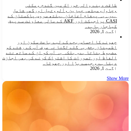
طاقت دینے والی خوراک میں گندم ،مکئی
،چاول،میٹھی چیزین ،آلو،تیل اورگھی شامل
ہیں۔یہ پیغام آغاخان ہیلتھ سروس پاکستان کے
CASI پراجیکٹ اور AKF کے مالی معاونت سے پیش
کیاجارہاہے۔
اگست 1, 2026
چھونے کا احساس بچے کے لیے باعث سکون اور
اطمینان بخش یہ گلے لگنا نہ صرف آپ کے رشتے کو
مضبوط بناتا ہے، بلکہ یہ آپ کو ان کے ساتھ نئے
الفاظ اور تصورات کا اشتراک کرنے کی بھی اجازت
دیتا ہے ، جیسے بڑا اور چھوٹا۔
اگست 1, 2026
Show More