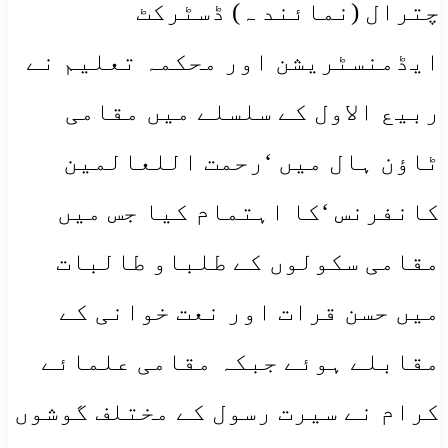
چترال (نمائند ہ) ڈسٹرکٹ
ایڈمنسٹریشن اور محکمہ تعلیم نے
ربیع الاول کے سلسلے میں مقامی
ٹاؤن ہال میں ‘رحمت اللعالمین
کانفرنس ‘کا اہتمام کیا جس میں
مقامی سکولوں کے طلباو طالبات
میں حسن قرات اور نعت خوانی کے
مقابلے ہوئے جبکہ مقامی علمائے
کرام نے سیرت رسول کے مختلف گوشوں