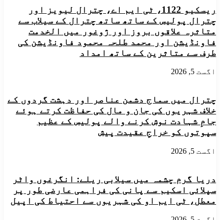
کے
ریسکیو 1122، ٹی ایم اے، چترال لیویز اور
کی
لیے
تین
چترال پولیس کے ساتھ ساتھ چترال کے سیلاب سے
انتخابات
کی
متاثرہ علاقوں بروز اور ژوغور میں الخدمت
مکمل
الٹی
فاونڈیشن اور محمد طلحہ محمود فاونڈیشن کی
۔
میٹم
سابق
طرف سے متاثرین کے ساتھ امداد
تحصیل
ناظم
اگست 5, 2026
مولانا
محمد
یوسف
چترال میں سماج دشمن عناصر اور دہشت گردوں کے
5
خلاف شہریوں کی جان و مال کی حفاظت کرتے ہوئے
سال
جامِ شہادت نوش کرنے والے پولیس کے عظیم
کے
لیےامیرِ
سپوتوں کو خراجِ عقیدت پیش
منتخب
اگست 5, 2026
دریا گرم چشمہ میں سیلابی ریلے: انگرغوں واٹر
سپلائی اسکیم سے پانی کی فراہمی عارضی طور پر
معطل، ٹی ایم او کی شہریوں سے احتیاط کی اپیل
اگست 5, 2026