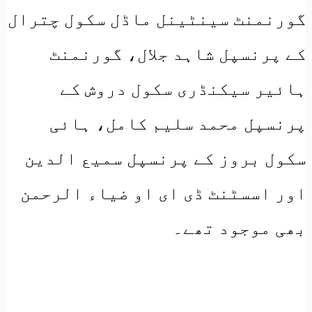
گورنمنٹ سینٹینل ماڈل سکول چترال
کے پرنسپل شاہد جلال، گورنمنٹ
ہائیر سیکنڈری سکول دروش کے
پرنسپل محمد سلیم کامل، ہائی
سکول بروز کے پرنسپل سمیع الدین
اور اسسٹنٹ ڈی ای او ضیاء الرحمن
بھی موجود تھے۔