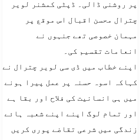
پر روشنی ڈالی۔ ڈپٹی کمشنر لویر
چترال محسن اقبال اس موقع پر
مہمان خصوصی تھے جنہوں نے
انعامات تقسیم کی۔
اپنے خطاب میں ڈی سی لویر چترال نے
کہاکہ اسوہ حسنہ پر عمل پیرا ہونے
میں ہی انسانیت کی فلاح اور بقا ہے
اور تمام لوگ اپنے اپنے شعبہ ہائے
زندگی میں شرعی تقاضے پوری کریں