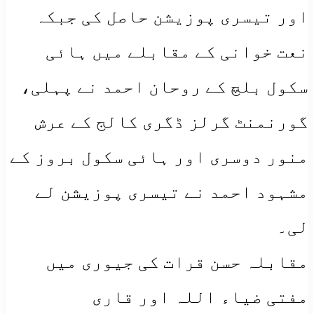
اور تیسری پوزیشن حاصل کی جبکہ
نعت خوانی کے مقابلے میں ہائی
سکول بلچ کے روحان احمد نے پہلی،
گورنمنٹ گرلز ڈگری کالج کے عرش
منور دوسری اور ہائی سکول بروز کے
مشہود احمد نے تیسری پوزیشن لے
لی۔
مقابلہ حسن قرات کی جیوری میں
مفتی ضیاء اللہ اور قاری