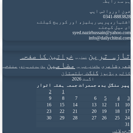
ہم سے رابطہ
فون اورواٹس ایپ
0341-8883828
اشتہار،پریس ریلیز، اور کوریج کیلئے
ای میل کیجئے
syed.nazirhussain@yahoo.com
info@dailychitral.com
تازہ ترین
خواتین کا صفحہ
تصاویر
مضامین
شعروشاعری
منتخب
علاقائی خبریں
ملازمت کے مواقع
گلگت بلتستان
کالم
ویڈیوز
اگست 2026
پیر
منگل
بدھ
جمعرات
جمعہ
ہفتہ
اتوار
2
1
9
8
7
6
5
4
3
16
15
14
13
12
11
10
23
22
21
20
19
18
17
30
29
28
27
26
25
24
31
« جولائی