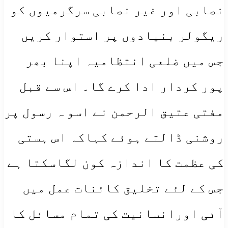
نصابی اور غیر نصابی سرگرمیوں کو
ریگولر بنیادوں پر استوار کریں
جس میں ضلعی انتظامیہ اپنا بھر
پور کردار ادا کرے گا۔ اس سے قبل
مفتی عتیق الرحمن نے اسو ہ رسول پر
روشنی ڈالتے ہوئے کہاکہ اس ہستی
کی عظمت کا اندازہ کون لگاسکتا ہے
جس کے لئے تخلیق کائنات عمل میں
آئی اورانسانیت کی تمام مسائل کا