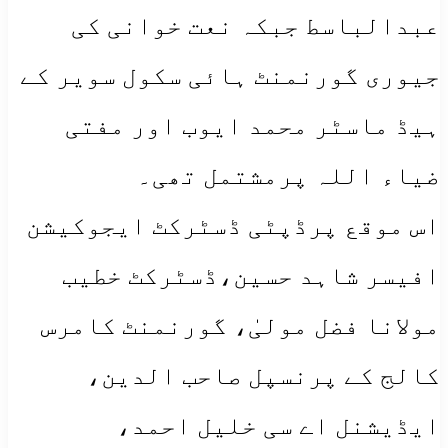
عبدالباسط جبکہ نعت خوانی کی
جیوری گورنمنٹ ہائی سکول سویر کے
ہیڈ ماسٹر محمد ایوب اور مفتی
ضیاء اللہ پرمشتمل تھی۔
اس موقع پرڈپٹی ڈسٹرکٹ ایجوکیشن
افیسر شاہد حسین،ڈسٹرکٹ خطیب
مولانا فضل مولیٰ، گورنمنٹ کامرس
کالج کے پرنسپل صاحب الدین،
ایڈیشنل اے سی خلیل احمد،