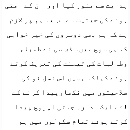
ہدایت سے منور کیا اور ا ن کے امتی
ہونے کی حیثیت سے اب یہ ہم پر لازم
ہے کہ ہم بھی دوسروں کی خیر خواہی
کا ہی سوچ لیں۔ ڈی سی نے طلباء
وطالبات کی ٹیلنٹ کی تعریف کرتے
ہوئے کہاکہ ہمیں اس نسل نو کی
صلاحیتوں میں نکھارپیدا کرنے کے
لئے ایک ادارہ جاتی اپروچ پیدا
کرتے ہوئے تمام سکولوں میں ہم