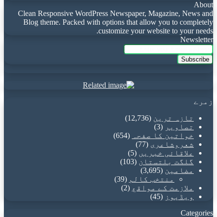
About
Clean Responsive WordPress Newspaper, Magazine, News and
Blog theme. Packed with options that allow you to completely
customize your website to your needs.
Newsletter
Enter
your
Email
address
زمرے
تازہ ترین
(12,736)
تصاویر
(3)
خواتین کا صفحہ
(654)
شعروشاعری
(77)
علاقائی خبریں
(5)
گلگت بلتستان
(103)
مضامین
(3,695)
منتخب کالم
(39)
ملازمت کے مواقع
(2)
ویڈیوز
(45)
Categories