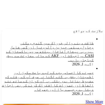
ملازمت کے مواقع
طاقت دینے والی خوراک میں گندم ،مکئی
،چاول،میٹھی چیزین ،آلو،تیل اورگھی شامل
ہیں۔یہ پیغام آغاخان ہیلتھ سروس پاکستان کے
CASI پراجیکٹ اور AKF کے مالی معاونت سے پیش
کیاجارہاہے۔
اگست 1, 2026
چھونے کا احساس بچے کے لیے باعث سکون اور
اطمینان بخش یہ گلے لگنا نہ صرف آپ کے رشتے کو
مضبوط بناتا ہے، بلکہ یہ آپ کو ان کے ساتھ نئے
الفاظ اور تصورات کا اشتراک کرنے کی بھی اجازت
دیتا ہے ، جیسے بڑا اور چھوٹا۔
اگست 1, 2026
Show More