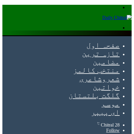
Menu
Search
for
صفحہ اول
تازہ ترین
مضامین
منتخب کالمز
شعروشاعری
خواتین
گلگت بلتستان
موسم
ای پیپر
℃
Chitral
28
Follow