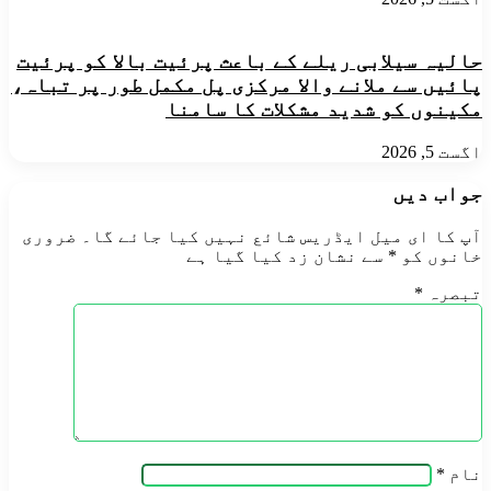
حالیہ سیلابی ریلے کے باعث پرئیت بالا کو پرئیت
پائیں سے ملانے والا مرکزی پل مکمل طور پر تباہ،
مکینوں کو شدید مشکلات کا سامنا
اگست 5, 2026
جواب دیں
آپ کا ای میل ایڈریس شائع نہیں کیا جائے گا۔
ضروری
خانوں کو
*
سے نشان زد کیا گیا ہے
تبصرہ
*
نام
*