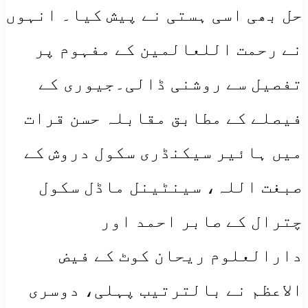
حل بھی اسی ہستی نے پیش کیا۔ انہوں
نے رحمت اللعالمین کے مفہوم پر
تفصیل سے روشنی ڈالی۔جیوری کے
فیصلے کے مطابق مقابلہ حسن قرات
میں ہائیر سیکنڈری سکول دروش کے
صبغت اللہ، سینٹینل ماڈل سکول
چترال کے صابر احمد اور
دارالعلوم ریحان کوٹ کے فیض
الاعظم نے بالترتیب پہلی، دوسری