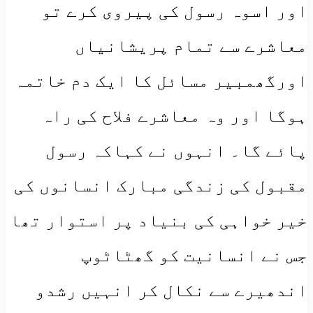
اور اسوہ رسول کی پیروی کرے تو
معاشرے سے تمام پریشانیاں
اورگھمبیر مسائل کا ایک دم خاتمہ
ہوگا اور وہ معاشرے فلاح کی راہ
پائے گا۔ انہوں نے کہاکہ رسول
مقبول کی زندگی مبارک انسانوں کی
خیر خواہی کی بنیاد پر استوار تھا
جس نے انسانیت کو گھٹاٹوپ
اندھیرے سے نکال کر انہیں رشدو