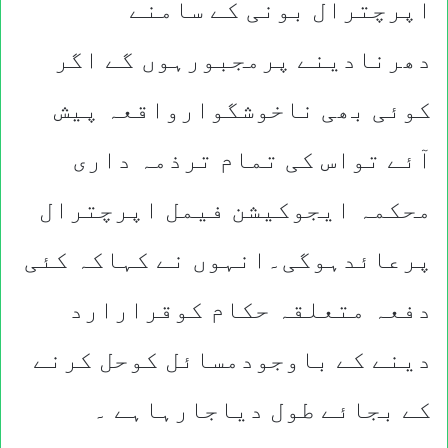
اپرچترال بونی کے سامنے
دھرنادینے پرمجبورہوں گے اگر
کوئی بھی ناخوشگوارواقعہ پیش
آئے تواس کی تمام ترذمہ داری
محکمہ ایجوکیشن فیمل اپرچترال
پرعائدہوگی۔انہوں نے کہاکہ کئی
دفعہ متعلقہ حکام کوقرارارد
دینے کے باوجودمسائل کوحل کرنے
کے بجائے طول دیاجارہاہے ۔