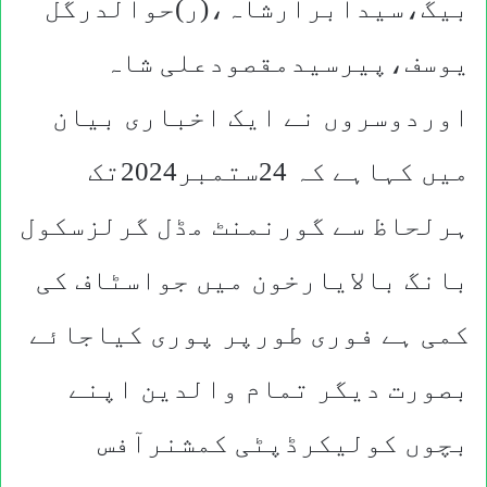
بیگ،سیدابرارشاہ،(ر)حوالدرگل
یوسف،پیرسیدمقصودعلی شاہ
اوردوسروں نے ایک اخباری بیان
میں کہاہے کہ 24ستمبر2024تک
ہرلحاظ سے گورنمنٹ مڈل گرلزسکول
بانگ بالایارخون میں جواسٹاف کی
کمی ہے فوری طورپر پوری کیاجائے
بصورت دیگر تمام والدین اپنے
بچوں کولیکرڈپٹی کمشنرآفس