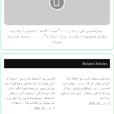
کریں
الاحد
،سراج
اجنوی
علی
ایک
خان
بے
مثال
شخصیت
دھڑکنوں کی زبان۔۔۔ "عبد الاحد اجنوی ایک بے
ایک
مثال شخصیت ایک بے بدل استاذ"۔۔ ۔۔۔محمد جاوید
بے
حیات
بدل
استاذ"۔۔
۔۔۔
محمد
Related Articles
جاوید
حیات
وفاقی سیکرٹری مواصلات کا
کاسی پراجیکٹ کے زیرِ اہتمام
لوئر چترال کا دورہ: چترال–
اپر چترال کے ضلعی ہیڈکوارٹر
شندور اور کیلاش ویلیز روڈز
بونی میں بریسٹ فیڈنگ، ماں
پر کام کی رفتار تیز کرنے کی
کے دودھ کی اہمیت اور دیگر
ہدایت
متعلقہ موضوعات پر پانچ روزہ
تربیتی ورکشاپ کا انعقاد
اگست 10, 2026
اگست 10, 2026