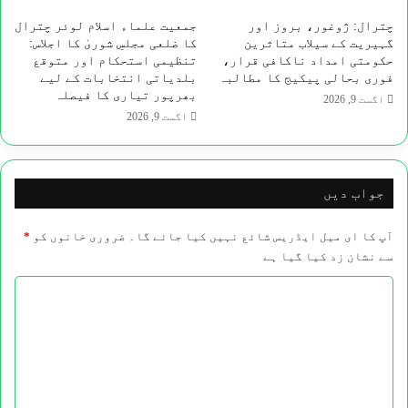
چترال: ژوغور، بروز اور
جمعیت علماء اسلام لوئر چترال
گہیریت کے سیلاب متاثرین
کا ضلعی مجلسِ شوریٰ کا اجلاس:
حکومتی امداد ناکافی قرار،
تنظیمی استحکام اور متوقع
فوری بحالی پیکیج کا مطالبہ
بلدیاتی انتخابات کے لیے
بھرپور تیاری کا فیصلہ
اگست 9, 2026
اگست 9, 2026
جواب دیں
آپ کا ای میل ایڈریس شائع نہیں کیا جائے گا۔
ضروری خانوں کو
*
سے نشان زد کیا گیا ہے
ت
ب
ص
ر
ہ