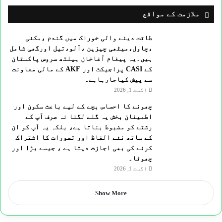
ملازمت کے مواقع
طاقت دینے والی خوراک میں گندم ،مکئی
،چاول،میٹھی چیزین ،آلو،تیل اورگھی شامل
ہیں۔یہ پیغام آغاخان ہیلتھ سروس پاکستان
کے CASI پراجیکٹ اور AKF کے مالی معاونت
سے پیش کیاجارہاہے۔
اگست 1, 2026
چھونے کا احساس بچے کے لیے باعث سکون اور
اطمینان بخش یہ گلے لگنا نہ صرف آپ کے
رشتے کو مضبوط بناتا ہے، بلکہ یہ آپ کو ان
کے ساتھ نئے الفاظ اور تصورات کا اشتراک
کرنے کی بھی اجازت دیتا ہے ، جیسے بڑا اور
چھوٹا۔
اگست 1, 2026
Show More