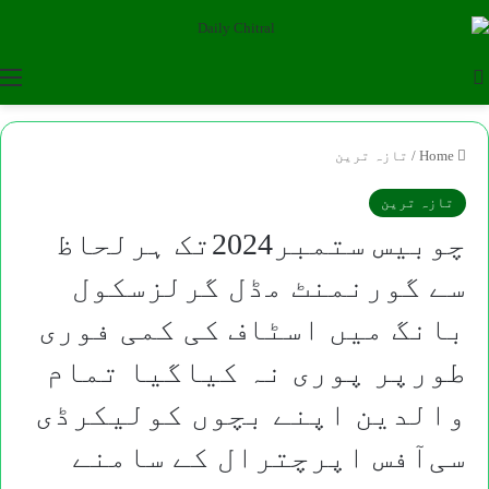
u
Search for
Home
/
تازہ ترین
تازہ ترین
چوبیس ستمبر2024تک ہرلحاظ
سے گورنمنٹ مڈل گرلزسکول
بانگ میں اسٹاف کی کمی فوری
طورپر پوری نہ کیاگیا تمام
والدین اپنے بچوں کولیکرڈی
سی‌آفس اپرچترال کے سامنے