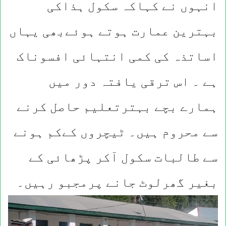
انہوں نے کہاکہ سکول ہذاکی
بہترین عمارت ہوتے ہوئےبھی یہاں
اساتذہ کی کمی انتہائی افسوناک
ہے ۔ اس ترقی یافتہ دور میں
ہمارے بچے بہترتعلیم حاصل کرنے
سے محروم ہیں۔ ٹیچروں کےکم ہونے
سے طالبات سکول آکر پڑھائی کے
بغیر گھرلوٹ جانے پرمجبو رہیں۔