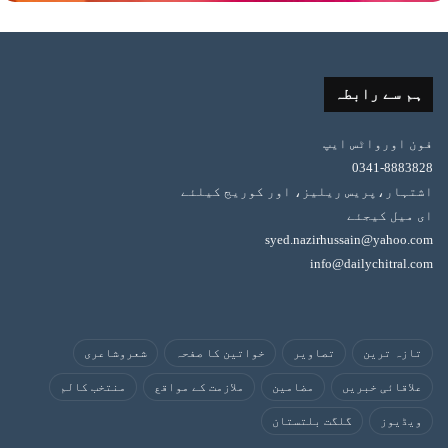
ہم سے رابطہ
فون اورواٹس ایپ
0341-8883828
اشتہار،پریس ریلیز، اور کوریج کیلئے
ای میل کیجئے
syed.nazirhussain@yahoo.com
info@dailychitral.com
تازہ ترین
تصاویر
خواتین کا صفحہ
شعروشاعری
علاقائی خبریں
مضامین
ملازمت کے مواقع
منتخب کالم
ویڈیوز
گلگت بلتستان