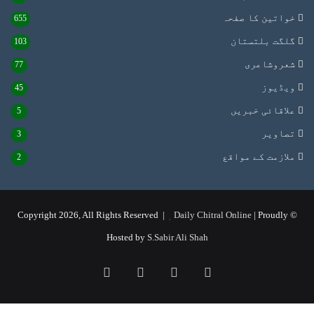
خواتین کا صفحہ
655
گلگت بلتستان
103
شعروشاعری
77
ویڈیوز
45
علاقائی خبریں
5
تصاویر
3
ملازمت کے مواقع
2
Daily Chitral Online
| Proudly
© Copyright 2026, All Rights Reserved |
Hosted by
S.Sabir Ali Shah
Instagram
YouTube
Facebook
X