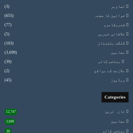
تصاویر
(3)
خواتین کا صفحہ
(655)
شعروشاعری
(77)
علاقائی خبریں
(5)
گلگت بلتستان
(103)
مضامین
(3,699)
منتخب کالم
(39)
ملازمت کے مواقع
(2)
ویڈیوز
(45)
Categories
تازہ ترین
12,747
مضامین
3,699
منتخب کالم
39