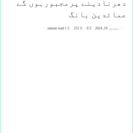
دھرنادینے پرمجبورہوں گے
عمائدین بانگ
ستمبر 19, 2024
0
251
1 minute read