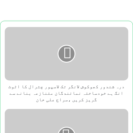
درہ
شندور
کھوکوش
لانگر
تک
لاسپور
چترال
کا
اٹوٹ
انگ
درہ شندور کھوکوش لانگر تک لاسپور چترال کا اٹوٹ
ہے
انگ ہے خودساختہ نمائندگان متنازعہ بنانے سے
خودساختہ
گریز کریں ،سراج علی خان
نمائندگان
متنازعہ
دھڑکنوں
بنانے
کی
سے
زبان۔۔۔
گریز
"عبد