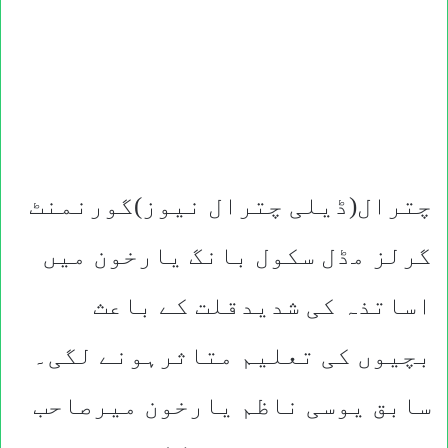
چترال(ڈیلی چترال نیوز)گورنمنٹ
گرلز مڈل سکول بانگ یارخون میں
اساتذہ کی شدیدقلت کے باعث
بچیوں کی تعلیم متاثرہونے لگی۔
سابق یوسی ناظم یارخون میرصاحب