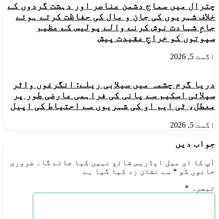
چترال میں سماج دشمن عناصر اور دہشت گردوں کے
خلاف شہریوں کی جان و مال کی حفاظت کرتے ہوئے
جامِ شہادت نوش کرنے والے پولیس کے عظیم
سپوتوں کو خراجِ عقیدت پیش
اگست 5, 2026
دریا گرم چشمہ میں سیلابی ریلے: انگرغوں واٹر
سپلائی اسکیم سے پانی کی فراہمی عارضی طور پر
معطل، ٹی ایم او کی شہریوں سے احتیاط کی اپیل
اگست 5, 2026
جواب دیں
آپ کا ای میل ایڈریس شائع نہیں کیا جائے گا۔
ضروری
خانوں کو
*
سے نشان زد کیا گیا ہے
تبصرہ
*