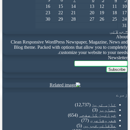
16
15
14
13
12
11
10
23
22
21
20
19
18
17
30
29
28
27
26
25
24
31
« جولائی
About
Clean Responsive WordPress Newspaper, Magazine, News and
Blog theme. Packed with options that allow you to completely
customize your website to your needs.
Newsletter
Enter
your
Email
address
زمرے
تازہ ترین
(12,737)
تصاویر
(3)
خواتین کا صفحہ
(654)
شعروشاعری
(77)
علاقائی خبریں
(5)