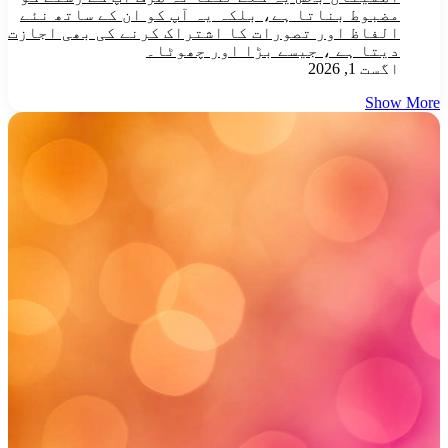
مضبوط بناتا ہے، بلکہ یہ آپ کو ان کے ساتھ نئے
الفاظ اور تصورات کا اشتراک کرنے کی بھی اجازت
دیتا ہے ، جیسے بڑا اور چھوٹا۔
اگست 1, 2026
Show More