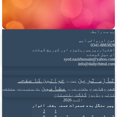
ہم سے رابطہ
فون اورواٹس ایپ
0341-8883828
اشتہار،پریس ریلیز، اور کوریج کیلئے
ای میل کیجئے
syed.nazirhussain@yahoo.com
info@dailychitral.com
تازہ ترین
خواتین کا صفحہ
تصاویر
مضامین
شعروشاعری
منتخب
علاقائی خبریں
ملازمت کے مواقع
گلگت بلتستان
کالم
ویڈیوز
اگست 2026
پیر
منگل
بدھ
جمعرات
جمعہ
ہفتہ
اتوار
2
1
9
8
7
6
5
4
3