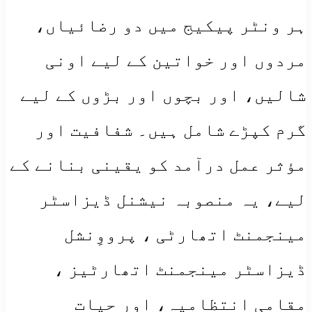
ہر ونٹر پیکیج میں دو رضائیاں،
مردوں اور خواتین کے لیے اونی
شالیں، اور بچوں اور بڑوں کے لیے
گرم کپڑے شامل ہیں۔ شفافیت اور
مؤثر عمل درآمد کو یقینی بنانے کے
لیے، یہ منصوبہ نیشنل ڈیزاسٹر
مینجمنٹ اتھارٹی ، پرووِنشل
ڈیزاسٹر مینجمنٹ اتھارٹیز ،
مقامی انتظامیہ، اور حیات