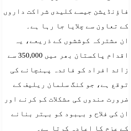
فاؤنڈیشن جیسے کلیدی شراکت داروں
کے تعاون سے چلایا جا رہا ہے۔
ان مشترکہ کوششوں کے ذریعے، یہ
اقدام پاکستان بھر میں 350,000 سے
زائد افراد کو فائدہ پہنچانے کی
توقع ہے، جو کنگ سلمان ریلیف کے
ضرورت مندوں کی مشکلات کم کرنے اور
ان کی فلاح و بہبود کو بہتر بنانے
کے عزم کا اعادہ کرتا ہے۔