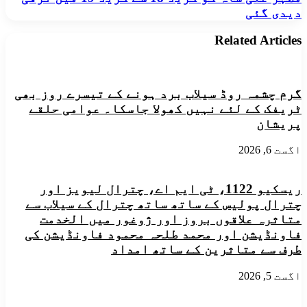
تعلیم
دیدی گئی
کشم
کے
متاثرہ
ایڈیشنل
مدرسے
Related Articles
سیکرٹری
کے
سید
لیے
مظہر
ایک
علی
لاکھ
شاہ
گرم چشمہ روڈ سیلاب برد ہونے کے تیسرے روز بھی
20
کو
ٹریفک کے لئے نہیں کھولا جاسکا۔ عوامی حلقے
ہزار
گریڈ
پریشان
روپے
18
نقد
سے
تعاون
اگست 6, 2026
گریڈ
19
میں
ریسکیو 1122، ٹی ایم اے، چترال لیویز اور
ترقی
دیدی
چترال پولیس کے ساتھ ساتھ چترال کے سیلاب سے
گئی
متاثرہ علاقوں بروز اور ژوغور میں الخدمت
فاونڈیشن اور محمد طلحہ محمود فاونڈیشن کی
طرف سے متاثرین کے ساتھ امداد
اگست 5, 2026