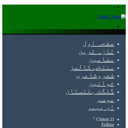
Menu
Search
for
صفحہ اول
تازہ ترین
مضامین
منتخب کالمز
شعروشاعری
خواتین
گلگت بلتستان
موسم
ای پیپر
℃
Chitral
21
Follow