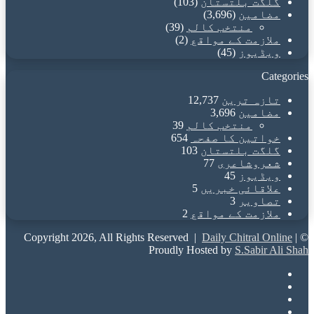
گلگت بلتستان
(103)
مضامین
(3,696)
منتخب کالم
(39)
ملازمت کے مواقع
(2)
ویڈیوز
(45)
Categories
تازہ ترین
12,737
مضامین
3,696
منتخب کالم
39
خواتین کا صفحہ
654
گلگت بلتستان
103
شعروشاعری
77
ویڈیوز
45
علاقائی خبریں
5
تصاویر
3
ملازمت کے مواقع
2
Daily Chitral Online
|
© Copyright 2026, All Rights Reserved |
Proudly Hosted by
S.Sabir Ali Shah
Facebook
X
YouTube
Instagram