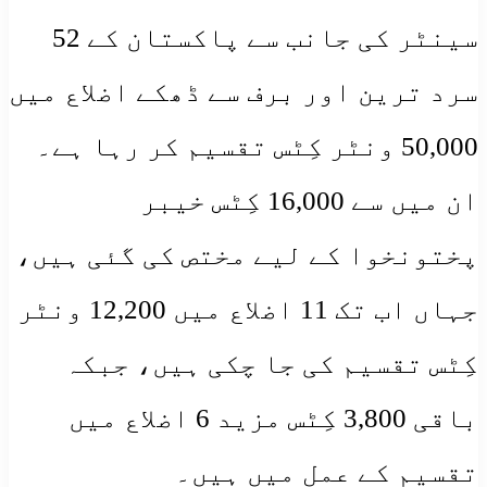
سینٹر کی جانب سے پاکستان کے 52
سرد ترین اور برف سے ڈھکے اضلاع میں
50,000 ونٹر کِٹس تقسیم کر رہا ہے۔
ان میں سے 16,000 کِٹس خیبر
پختونخوا کے لیے مختص کی گئی ہیں،
جہاں اب تک 11 اضلاع میں 12,200 ونٹر
کِٹس تقسیم کی جا چکی ہیں، جبکہ
باقی 3,800 کِٹس مزید 6 اضلاع میں
تقسیم کے عمل میں ہیں۔