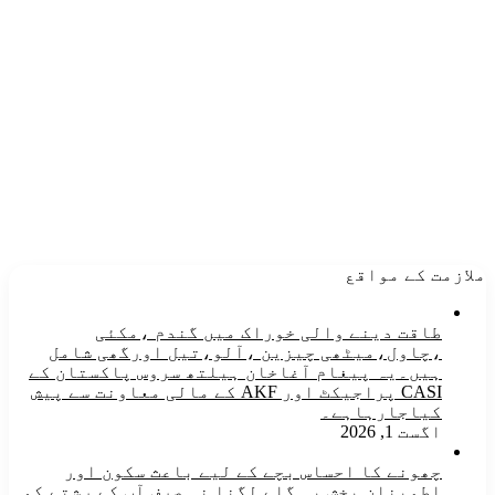
ملازمت کے مواقع
طاقت دینے والی خوراک میں گندم ،مکئی
،چاول،میٹھی چیزین ،آلو،تیل اورگھی شامل
ہیں۔یہ پیغام آغاخان ہیلتھ سروس پاکستان کے
CASI پراجیکٹ اور AKF کے مالی معاونت سے پیش
کیاجارہاہے۔
اگست 1, 2026
چھونے کا احساس بچے کے لیے باعث سکون اور
اطمینان بخش یہ گلے لگنا نہ صرف آپ کے رشتے کو