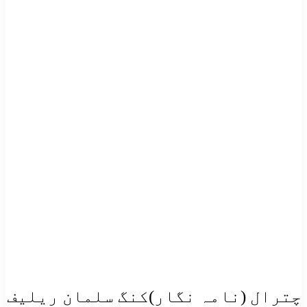
چترال (نامہ نگار)کنگ سلمان ریلیف