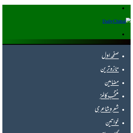
Menu
Search
for
صفحہ اول
تازہ ترین
مضامین
منتخب کالمز
شعروشاعری
خواتین