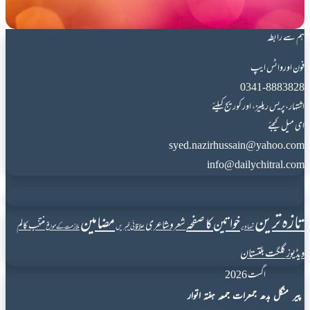
ہم سے رابطہ
فون اورواٹس ایپ
0341-8883828
اشتہار،پریس ریلیز، اور کوریج کیلئے
ای میل کیجئے
syed.nazirhussain@yahoo.com
info@dailychitral.com
تازہ ترین
مضامین
خواتین کا صفحہ
شعروشاعری
منتخب کالم
علاقائی خبریں
تصاویر
ملازمت کے مواقع
گلگت بلتستان
ویڈیوز
اگست 2026
پیر
منگل
بدھ
جمعرات
جمعہ
ہفتہ
اتوار