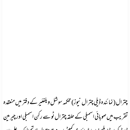
چترال (نمائندہ ڈیلی چترال نیوز) محکمہ سوشل و یلفئیر کے دفتر میں منعقدہ
تقریب میں صوبائی اسمبلی کے حلقہ چترال ٹو سے رکن اسمبلی اور چیرمین