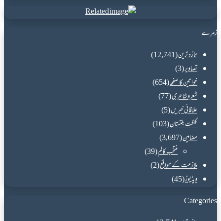
address
زمرے
تازہ ترین
(12,741)
تصاویر
(3)
خواتین کا صفحہ
(654)
شعروشاعری
(77)
علاقائی خبریں
(5)
گلگت بلتستان
(103)
مضامین
(3,697)
منتخب کالم
(39)
ملازمت کے مواقع
(2)
ویڈیوز
(45)
Categories