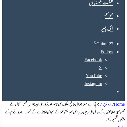
گلگت بلتستان
موسم
ای پیپر
℃
Chitral
27
Follow
Facebook
X
YouTube
Instagram
Search
for
Home
/
تازہ ترین
/
ایم پی اے مہتر چترال فاتح الملک علی ناصر اور ڈی سی لویر چترال محسن اقبال نے
خصوصی صلاحیتوں کے حامل افراد میں وزیر اعلیٰ خیبر پختونخوا کے عوامی ایجنڈے کے تحت امدادی رقوم کے
چیکس تقسیم کئے