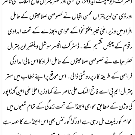
ڈسٹرکٹ ڈیویلپمنٹ ایڈوائزری کمیٹی اور مہتر چترال فاتح الملک علی ناصر
اور ڈی سی لویر چترال محسن اقبال نے خصوصی صلاحیتوں کے حامل
افراد میں وزیر اعلیٰ خیبر پختونخوا کے عوامی ایجنڈے کے تحت امدادی
رقوم کے چیکس تقسیم کئے۔ ڈسٹرکٹ افیسر سوشل ویلفئیرلویر چترال
خضر حیات نے خصوصی صلاحیتوں کے حامل افرادکا اس مالی امداد کی
فراہمی کے طریقہ کار پرروشنی ڈالی۔ اس موقع پر اپنے خطاب میں مہتر
چترال ایم پی اے فاتح الملک علی ناصر نے کہاوزیر اعلیٰ علی امین گنڈاپور
کی وژن کے مطابق عوامی ایجنڈا کے تحت زندگی کے تمام شعبوں میں
عوام کو ریلیف مل رہی ہے اور گڈ گورننس بھی اس ایجنڈے کا حصہ ہے