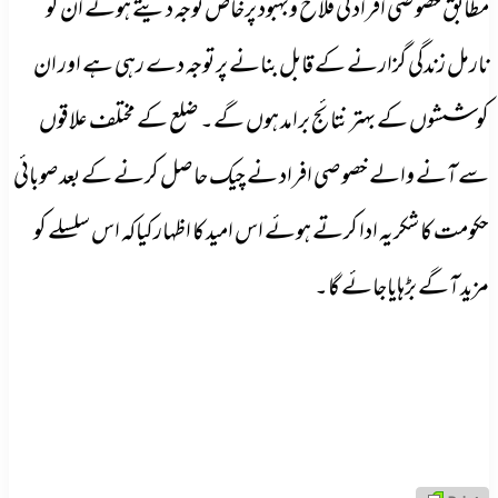
مطابق خصوصی افراد کی فلاح وبہبود پرخاص توجہ دیتے ہوئے ان کو
نارمل زندگی گزارنے کے قابل بنانے پر توجہ دے رہی ہے اور ان
کوششوں کے بہتر نتائج برامد ہوں گے۔ ضلع کے مختلف علاقوں
سے آنے والے خصوصی افراد نے چیک حاصل کرنے کے بعد صوبائی
حکومت کا شکریہ ادا کرتے ہوئے اس امید کا اظہارکیاکہ اس سلسلے کو
مزید آگے بڑہایاجائے گا۔