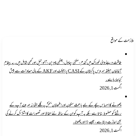
ملازمت کے مواقع
طاقت دینے والی خوراک میں گندم ،مکئی ،چاول،میٹھی چیزین ،آلو،تیل اورگھی شامل ہیں۔یہ پیغام
آغاخان ہیلتھ سروس پاکستان کے CASI پراجیکٹ اور AKF کے مالی معاونت سے پیش
کیاجارہاہے۔
اگست 1, 2026
چھونے کا احساس بچے کے لیے باعث سکون اور اطمینان بخش یہ گلے لگنا نہ صرف آپ کے
رشتے کو مضبوط بناتا ہے، بلکہ یہ آپ کو ان کے ساتھ نئے الفاظ اور تصورات کا اشتراک کرنے کی
بھی اجازت دیتا ہے ، جیسے بڑا اور چھوٹا۔
اگست 1, 2026