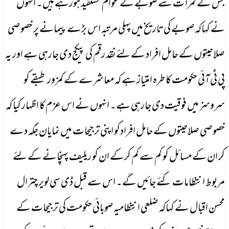
جس کے ثمرا ت سے صوبے کے عوام مستفید ہورہے ہیں۔ انہوں
نے کہاکہ صوبے کی تاریخ میں پہلی مرتبہ اس بڑے پیمانے پر خصوصی
صلاحیتوں کے حامل افراد کے لئے نقد رقم کی پیکج دی جارہی ہے اور یہ
پی ٹی آئی حکومت کا طرہ امتیاز ہے کہ معاشرے کے کمزور طبقے کو
سروسز میں فوقیت دی جارہی ہے۔ انہوں نے اس عزم کا اظہار کیا کہ
خصوصی صلاحیتوں کے حامل افرادکو اپنی ترجیحات میں نمایان جگہ دے
کر ان کے مسائل کو کم سے کم کرکے ان کو ریلیف پہنچانے کے لئے
مربوط انتظامات کئے جائیں گے۔ اس سے قبل ڈی سی لویر چترال
محسن اقبال نے کہاکہ ضلعی انتظامیہ صوبائی حکومت کی ترجیحات کے