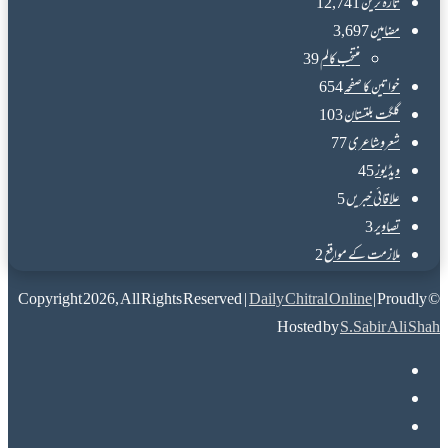
تازہ ترین
12,741
مضامین
3,697
منتخب کالم
39
خواتین کا صفحہ
654
گلگت بلتستان
103
شعروشاعری
77
ویڈیوز
45
علاقائی خبریں
5
تصاویر
3
ملازمت کے مواقع
2
Daily Chitral Online
| Proudly
© Copyright 2026, All Rights Reserved |
Hosted by
S.Sabir Ali Shah
Facebook
X
YouTube