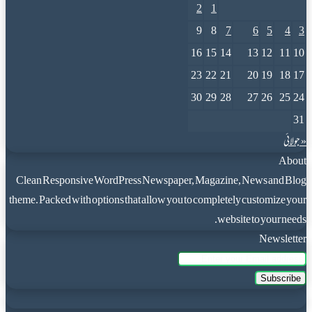
2
1
9
8
7
6
5
4
3
16
15
14
13
12
11
10
23
22
21
20
19
18
17
30
29
28
27
26
25
24
31
« جولائی
About
Clean Responsive WordPress Newspaper, Magazine, News and Blog
theme. Packed with options that allow you to completely customize your
website to your needs.
Newsletter
Enter
your
Email