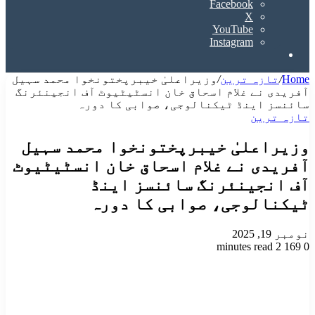
Facebook
X
YouTube
Instagram
Search
for
Home
/
تازہ ترین
/
وزیراعلیٰ خیبرپختونخوا محمد سہیل
آفریدی نے غلام اسحاق خان انسٹیٹیوٹ آف انجینئرنگ
سائنسز اینڈ ٹیکنالوجی، صوابی کا دورہ
تازہ ترین
وزیراعلیٰ خیبرپختونخوا محمد سہیل
آفریدی نے غلام اسحاق خان انسٹیٹیوٹ
آف انجینئرنگ سائنسز اینڈ
ٹیکنالوجی، صوابی کا دورہ
نومبر 19, 2025
2 minutes read
169
0