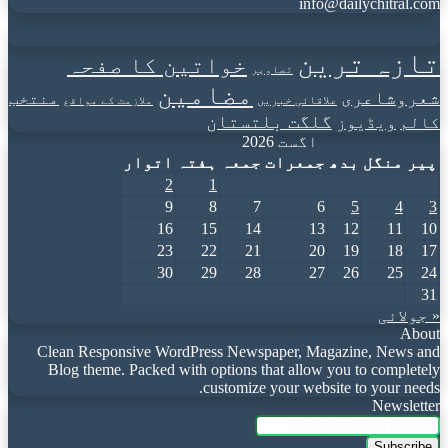
info@dailychitral.com
تازہ ترین
خواتین کا صفحہ
تصاویر
مضامین
شعروشاعری
منتخب
علاقائی خبریں
ملازمت کے مواقع
گلگت بلتستان
کالم
ویڈیوز
اگست 2026
پیر
منگل
بدھ
جمعرات
جمعہ
ہفتہ
اتوار
2
1
9
8
7
6
5
4
3
16
15
14
13
12
11
10
23
22
21
20
19
18
17
30
29
28
27
26
25
24
31
« جولائی
About
Clean Responsive WordPress Newspaper, Magazine, News and
Blog theme. Packed with options that allow you to completely
customize your website to your needs.
Newsletter
Enter
your