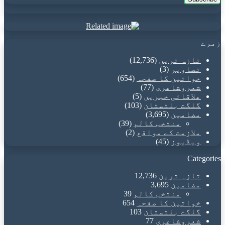
Email
address
زمرے
تازہ ترین
(12,736)
تصاویر
(3)
خواتین کا صفحہ
(654)
شعروشاعری
(77)
علاقائی خبریں
(5)
گلگت بلتستان
(103)
مضامین
(3,695)
منتخب کالم
(39)
ملازمت کے مواقع
(2)
ویڈیوز
(45)
Categories
تازہ ترین
12,736
مضامین
3,695
منتخب کالم
39
خواتین کا صفحہ
654
گلگت بلتستان
103
شعروشاعری
77