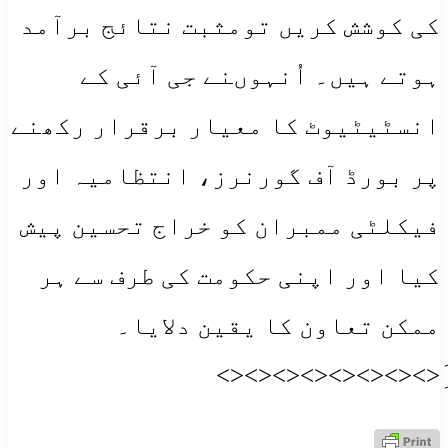
کی کوشش کریں تومثبت نتائج برآمد
ہوتے ہیں۔ اُنہوںنے جی آئی کے
انسٹیٹیوٹ کا معیار برقرار رکھنے
پر بورڈ آف گورنرز، انتظامیہ اور
فیکلٹی ممبران کو خراج تحسین پیش
کیا اور اپنی حکومت کی طرف سے ہر
ممکن تعاون کا یقین دلایا۔
َِ<><><><><><><><>