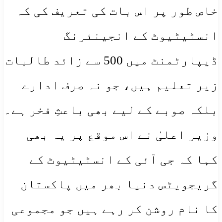
خاص طور پر اس بات کی تعریف کی کہ
انسٹیٹیوٹ کے انجینئرنگ
ڈیپارٹمنٹ میں 500 سے زائد طالبات
زیر تعلیم ہیں، جو نہ صرف ادارے
بلکہ صوبے کے لیے بھی باعثِ فخر ہے۔
وزیر اعلیٰ نے اس موقع پر یہ بھی
کہا کہ جی آئی کے انسٹیٹیوٹ کے
گریجویٹس دنیا بھر میں پاکستان
کا نام روشن کر رہے ہیں جو مجموعی