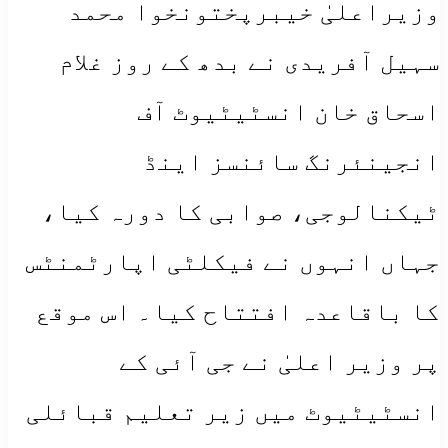
وزیراعلیٰ خیبرپختونخوا محمد
سہیل آفریدی نے بدھ کے روز غلام
اسحاق خان انسٹیٹیوٹ آف
انجینئرنگ سائنسز اینڈ
ٹیکنالوجی، صوابی کا دورہ کیا،
جہاں انہوں نے فیکلٹی اپارٹمنٹس
کا باقاعدہ افتتاح کیا۔ اس موقع
پر وزیر اعلیٰ نے جی آئی کے
انسٹیٹیوٹ میں زیر تعلیم قبائلی