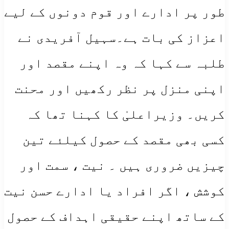
طور پر ادارے اور قوم دونوں کے لیے
اعزاز کی بات ہے۔سہیل آفریدی نے
طلبہ سے کہا کہ وہ اپنے مقصد اور
اپنی منزل پر نظر رکھیں اور محنت
کریں۔ وزیراعلیٰ کا کہنا تھا کہ
کسی بھی مقصد کے حصول کیلئے تین
چیزیں ضروری ہیں ۔ نیت ، سمت اور
کوشش ، اگر افراد یا ادارے حسن نیت
کے ساتھ اپنے حقیقی اہداف کے حصول