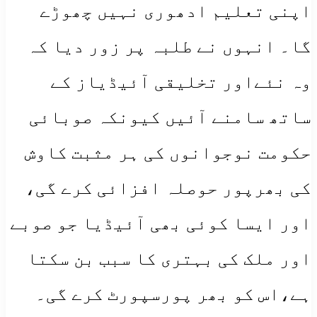
اپنی تعلیم ادھوری نہیں چھوڑے
گا۔ انہوں نے طلبہ پر زور دیا کہ
وہ نئےاور تخلیقی آئیڈیاز کے
ساتھ سامنے آئیں کیونکہ صوبائی
حکومت نوجوانوں کی ہر مثبت کاوش
کی بھرپور حوصلہ افزائی کرے گی،
اور ایسا کوئی بھی آئیڈیا جو صوبے
اور ملک کی بہتری کا سبب بن سکتا
ہے،اس کو بھر پورسپورٹ کرے گی۔