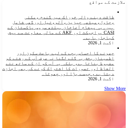
ملازمت کے مواقع
طاقت دینے والی خوراک میں گندم ،مکئی
،چاول،میٹھی چیزین ،آلو،تیل اورگھی شامل
ہیں۔یہ پیغام آغاخان ہیلتھ سروس پاکستان کے
CASI پراجیکٹ اور AKF کے مالی معاونت سے پیش
کیاجارہاہے۔
اگست 1, 2026
چھونے کا احساس بچے کے لیے باعث سکون اور
اطمینان بخش یہ گلے لگنا نہ صرف آپ کے رشتے کو
مضبوط بناتا ہے، بلکہ یہ آپ کو ان کے ساتھ نئے
الفاظ اور تصورات کا اشتراک کرنے کی بھی اجازت
دیتا ہے ، جیسے بڑا اور چھوٹا۔
اگست 1, 2026
Show More