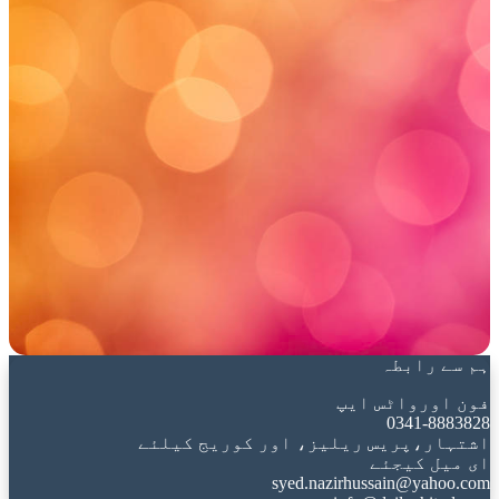
ہم سے رابطہ
فون اورواٹس ایپ
0341-8883828
اشتہار،پریس ریلیز، اور کوریج کیلئے
ای میل کیجئے
syed.nazirhussain@yahoo.com