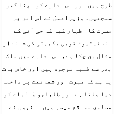
طرح ہیں اور اس ادارے کو اپنا گھر
سمجھیں۔ وزیراعلیٰ نے اس امر پر
مسرت کا اظہار کیا کہ جی آئی کے
انسٹیٹیوٹ قومی یکجہتی کی شاندار
مثال بن چکا ہے، اس ادارے میں ملک
بھر سے طلبہ موجود ہیں اور خاص بات
یہ ہے کہ میرٹ اور شفافیت پر داخلہ
دیا جاتا ہے اور طلباءو طالبات کو
مساوی مواقع میسر ہیں۔ انہوں نے