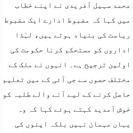
محمد سہیل آفریدی نے اپنے خطاب
میں کہا کہ مضبوط ادارے ایک مضبوط
ریاست کی بنیاد ہوتے ہیں، لہٰذا
اداروں کو مستحکم کرنا حکومت کی
اولین ترجیح ہے۔ انہوں نے ملک کے
مختلف حصوں سے جی آئی کے میں تعلیم
حاصل کرنے کے لیے آنے والے طلبہ کو
خوش آمدید کہتے ہوئے کہا کہ وہ
یہاں مہمان نہیں بلکہ اپنوں کی