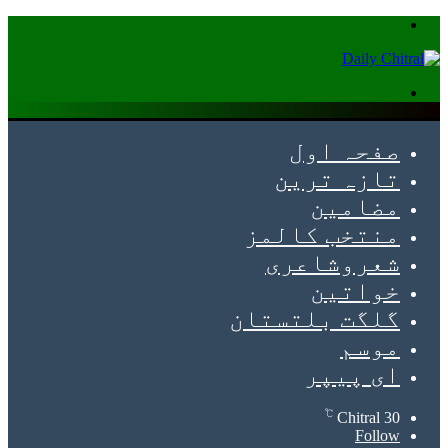
Menu
Search
for
صفحہ اول
تازہ ترین
مضامین
منتخب کالمز
شعروشاعری
خواتین
گلگت بلتستان
موسم
ای پیپر
℃
Chitral
30
Follow