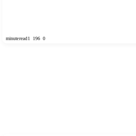
1 minute read
196
0