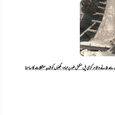
سے ملانے والا مرکزی پل مکمل طور پر تباہ، مکینوں کو شدید مشکلات کا سامنا