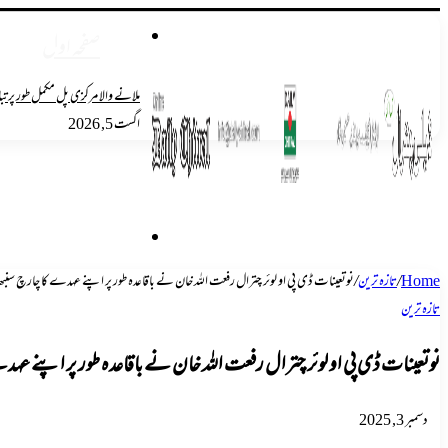
Menu
صفحہ اول
تازہ تر
ملانے والا مرکزی پل مکمل طور پر تبا
اگست 5, 2026
Search
for
Home
/
تازہ ترین
/
نوتعینات ڈی پی او لوئر چترال رفعت اللہ خان نے باقاعدہ طور پر اپنے عہدے کا چارچ سنبھا
تازہ ترین
نوتعینات ڈی پی او لوئر چترال رفعت اللہ خان نے باقاعدہ طور پر اپنے عہد
دسمبر 3, 2025