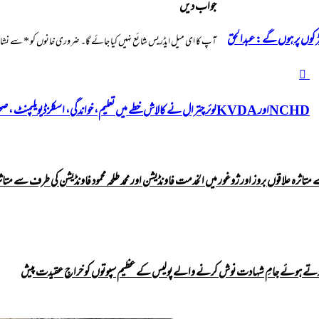
جواب دیں
 سڑکوں پر ہوں گے: عبدالحق
آپ کا ای میل ایڈریس شائع نہیں کیا جائے گا۔
ضروری خانوں کو
*
سے نشان 
NCHDاور
KVDAلوئر
NCHDاور KVDAلوئر چترال نے کالاش خطے میں تعلیم، خواندگی، اسکلز ڈیویلپمنٹ ، صحت اور رضاکاریت کے شعبوں میں تعاون کے لیے ایک مفاہمتی یادداشت (MoU) پر دستخط
چترال
نے
کالاش
خطے
میں
تعلیم،
خواندگی،
اسکلز
کرتے ہوئے جامِ شہادت نوش کرنے والے پولیس کے عظیم سپوتوں کو خراجِ عقیدت پیش
ڈیویلپمنٹ
،
صحت