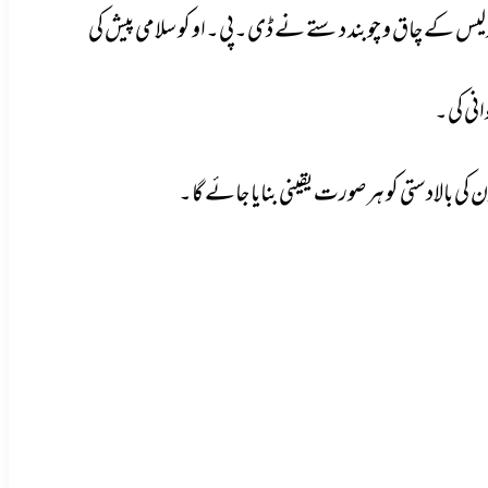
ل پولیس کے چاق و چوبند دستے نے ڈی۔پی۔
او کو سلامی پیش کی
نی کی۔
 کی بالادستی کو ہر صورت یقینی بنایا جائے گا۔