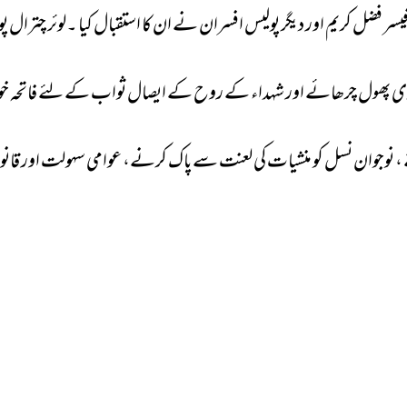
سر فضل کریم اور دیگر پولیس افسران نے ان کا استقبال کیا ۔لوئر چترا
ی دی پھول چرھائے اور شہداء کے روح کے ایصال ثواب کے لئے فاتحہ خوا
کھنے ، نوجوان نسل کو منشیات کی لعنت سے پاک کرنے، عوامی سہولت اور قانون