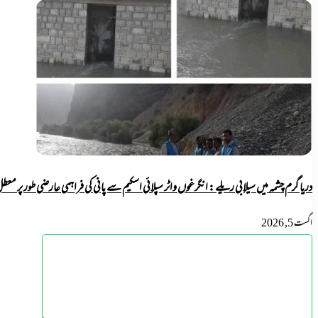
نہ
ہوئی
تو
عوام
سڑکوں
پر
ہوں
گے:
عبدالحق
دریا گرم چشمہ میں سیلابی ریلے: انگرغوں واٹر سپلائی اسکیم سے پانی کی فراہمی عارضی طور پر معط
اگست 5, 2026