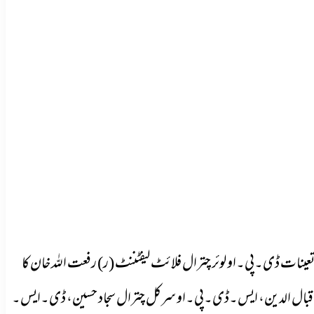
تعینات ڈی۔پی۔او لوئر چترال فلائٹ لیفٹننٹ (ر) رفعت اللہ خان کا
رٹر اقبال الدین، ایس۔ڈی۔پی۔او سرکل چترال سجاد حسین، ڈی۔ایس۔