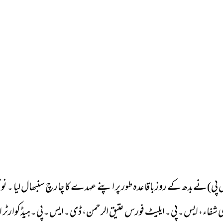
 پی)نےبدھ کے روز باقاعدہ طور پر اپنے عہدے کا چارچ سنبھال لیا ۔ نو 
محمد شفی شفاء، ایس۔پی۔ایلیٹ فورس عتیق الرحمن، ڈی۔ایس۔پی۔ہیڈکوا