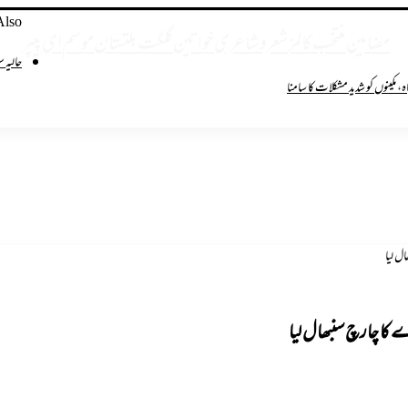
Also
ین
مضامین
منتخب کالمز
شعروشاعری
خواتین
گلگت بلتستان
موسم
ای پیپر
lose
حالیہ 
ہ، مکینوں کو شدید مشکلات کا سامنا
ل لیا
ے کا چارچ سنبھال لیا