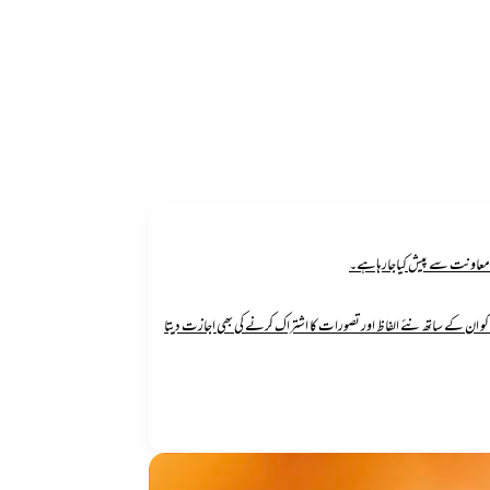
 ان کے ساتھ نئے الفاظ اور تصورات کا اشتراک کرنے کی بھی اجازت دیتا