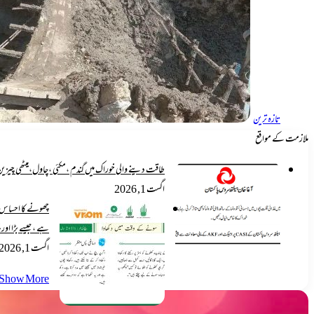
تازہ ترین
ملازمت کے مواقع
طاقت دینے والی خوراک میں گندم ،مکئی ،چاول،میٹھی چیزین ،آلو،تیل اورگھی شامل ہی
اگست 1, 2026
چھونے کا احساس ب
ہے ، جیسے بڑا اور 
اگست 1, 2026
Show More