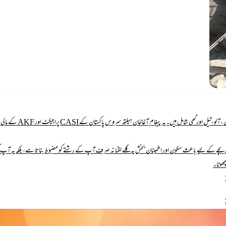
ں۔یہ پیغام آغاخان ہیلتھ سروس پاکستان کے CASI پراجیکٹ اور AKF کے مالی معاونت سے پیش کیاجارہاہے۔
چے کے لیے باعث سکون اور اطمینان بخش یہ گلے لگنا نہ صرف آپ کے رشتے کو مضبوط بناتا ہے، بلکہ یہ آپ کو
چھوٹا۔