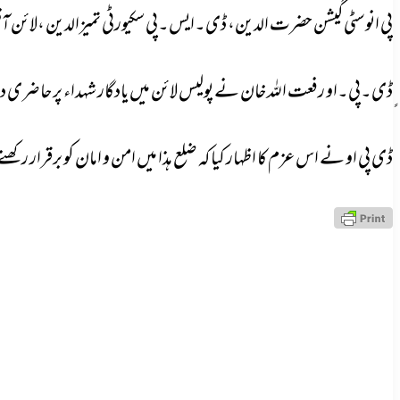
پی انوسٹی گیشن حضرت الدین، ڈی۔ایس۔پی سکیورٹی تمیزالدین ،لائن آفی
ٍڈی۔پی۔او رفعت اللہ خان نے پولیس لائن میں یادگار شہداء پر حاضر
ڈی پی او نے اس عزم کا اظہار کیا کہ ضلع ہذا میں امن و امان کو برقرار ر