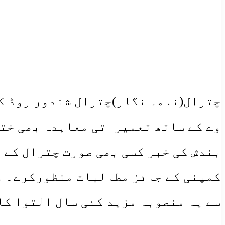
چترال(نامہ نگار)چترال شندور روڈ ک
وے کے ساتھ تعمیراتی معاہدہ بھی ختم
بندش کی خبر کسی بھی صورت چترال کے 
کمپنی کے جائز مطالبات منظورکرے۔ و
سے یہ منصوبہ مزید کئی سال التوا کا