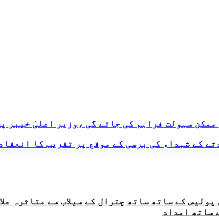
ممکن سہولت فراہم کی جائے گی ،وزیر اعلیٰ خیبر 
ثے کے شہداء کی برسی کے موقع پر تقریب کا انعقاد
ر چترال پولیس کے ساتھ ساتھ چترال کے سیلاب سے متاثر
 ساتھ امداد