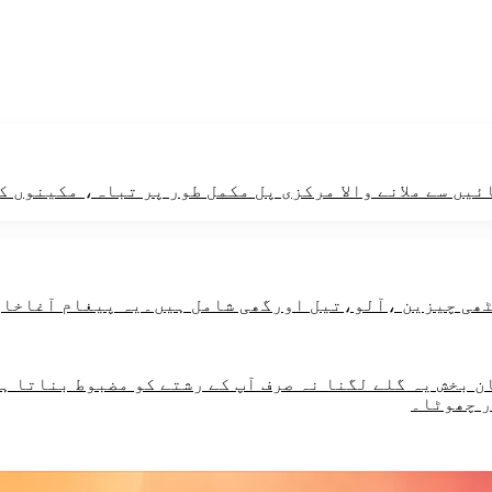
ئیں سے ملانے والا مرکزی پل مکمل طور پر تباہ، مکینوں ک
 بخش یہ گلے لگنا نہ صرف آپ کے رشتے کو مضبوط بناتا ہے
ر چھوٹا۔