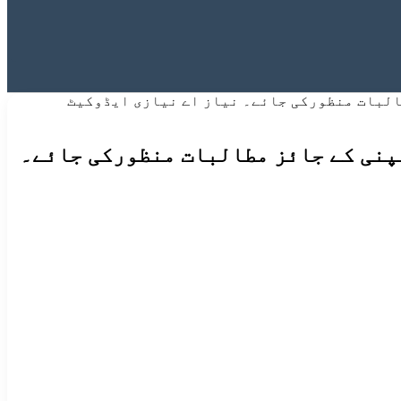
البات منظورکی جائے۔ نیاز اے نیازی ایڈوکیٹ
پنی کے جائز مطالبات منظورکی جائے۔