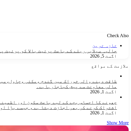
Check Also
Close
تازہ ترین
حالیہ سیلابی ریلے کے باعث پرئیت بالا کو پرئیت پا
اگست 5, 2026
ملازمت کے مواقع
مالی معاونت سے پیش کیاجارہاہے۔
اگست 1, 2026
چھونے کا احساس بچے کے لیے باعث سکون اور اطمینان
اشتراک کرنے کی بھی اجازت دیتا ہے ، جیسے بڑا او
اگست 1, 2026
Show More