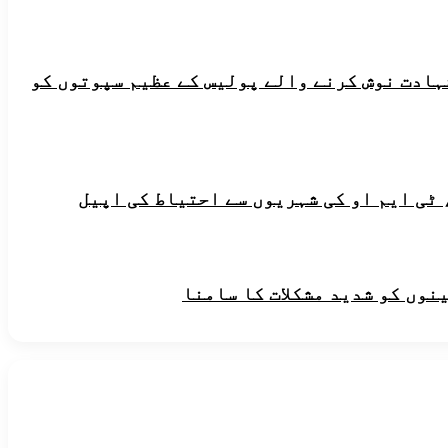
شہادت نوش کرنے والے پولیس کے عظیم سپوتوں کو
 ٹی ایم او کی شہریوں سے احتیاط کی اپیل
ینوں کو شدید مشکلات کا سامنا