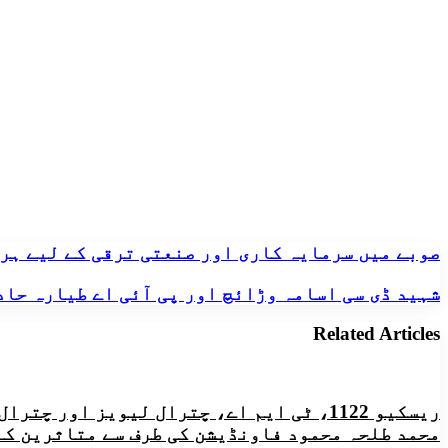
صوبے
صوبے میں سرمایہ کاری اور صنعتی ترقی کے لیے ہر 
میں
سرمایہ
شہید
شہید ڈی سی اسامہ وڑائچ اور پی آئی اے طیارہ حاد
کاری
ڈی
اور
سی
Related Articles
صنعتی
اسامہ
ترقی
وڑائچ
کے
اور
لیے
پی
ریسکیو 1122، ٹی ایم اے، چترال لیویز او
ہر
آئی
ممکن
محمد طلحہ محمود فاونڈیشن کی طرف سے متاثرین کے
اے
سہولت