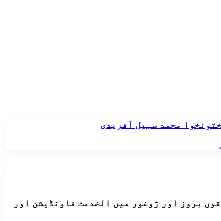
پختونخوا محمد سہیل آفریدی
ہ علاقوں بروز اور ژوغور میں الخدمت فاونڈیشن اور