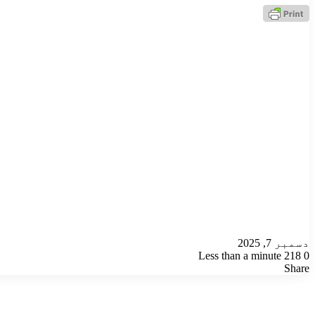
دسمبر 7, 2025
Less than a minute
218
0
Odnoklassniki
VKontakte
Facebook
LinkedIn
Pinterest
Tumblr
Pocket
Reddit
X
Share
Odnoklassniki
VKontakte
Facebook
LinkedIn
Pinterest
Tumblr
Pocket
Reddit
Share
Print
X
via
Email