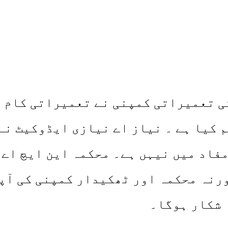
ی تعمیراتی کمپنی نے تعمیراتی کام ب
 کیا ہے ۔ نیاز اے نیازی ایڈوکیٹ نے 
مفاد میں نیہں ہے۔ محکمہ این ایچ اے 
رنہ محکمہ اور ٹھکیدار کمپنی کی آپس
 شکار ہوگا۔