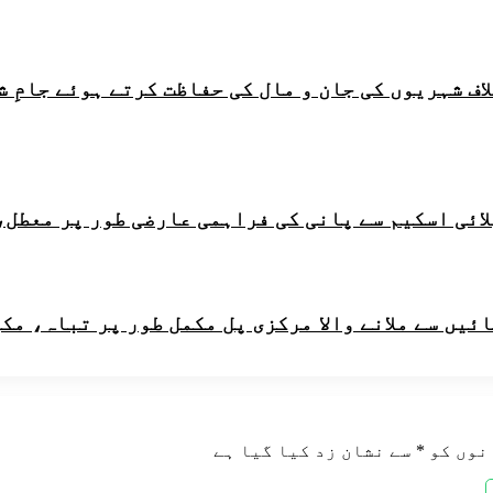
اف شہریوں کی جان و مال کی حفاظت کرتے ہوئے جامِ 
لائی اسکیم سے پانی کی فراہمی عارضی طور پر معطل،
ائیں سے ملانے والا مرکزی پل مکمل طور پر تباہ، مک
نوں کو
*
سے نشان زد کیا گیا ہے