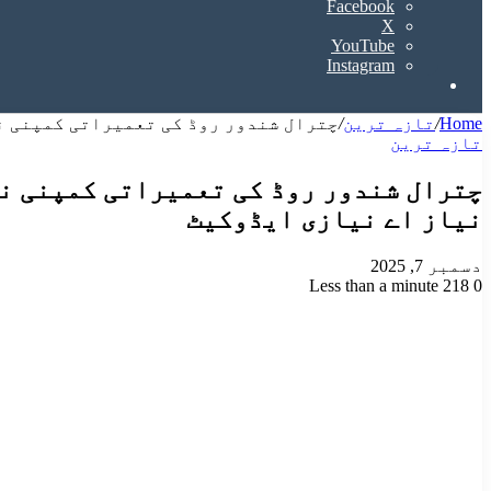
Facebook
X
YouTube
Instagram
Search
for
Home
/
تازہ ترین
/
چترال شندور روڈ کی تعمیراتی کمپنی ن
تازہ ترین
چترال شندور روڈ کی تعمیراتی کمپنی ن
نیاز اے نیازی ایڈوکیٹ
دسمبر 7, 2025
Less than a minute
218
0
Odnoklassniki
VKontakte
Facebook
LinkedIn
Pinterest
Tumblr
Pocket
Reddit
X