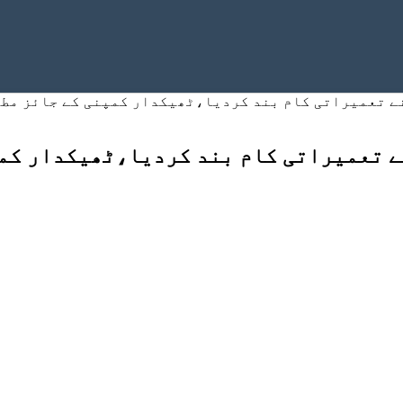
ے تعمیراتی کام بند کردیا،ٹھیکدار کمپنی کے جائز مط
ے تعمیراتی کام بند کردیا،ٹھیکدار کم