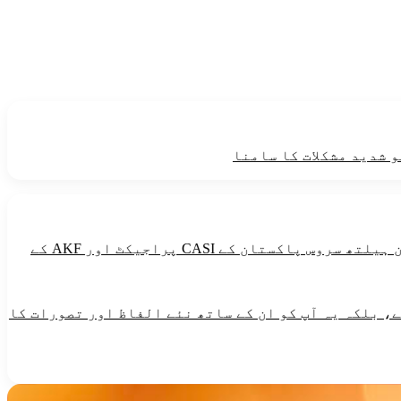
و شدید مشکلات کا سامنا
طاقت دینے والی خوراک میں گندم ،مکئی ،چاول،میٹھی چیزین ،آلو،تیل اورگھی شامل ہیں۔یہ پیغام آغاخان ہیلتھ سروس پاکستان کے CASI پراجیکٹ اور AKF کے
، بلکہ یہ آپ کو ان کے ساتھ نئے الفاظ اور تصورات کا