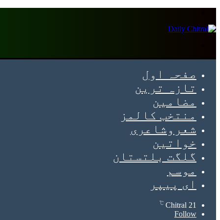
Menu
Search
for
صفحہ اول
تازہ ترین
مضامین
منتخب کالمز
شعروشاعری
خواتین
گلگت بلتستان
موسم
ای پیپر
℃
Chitral
21
Follow