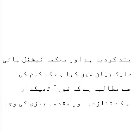
ند کردیا ہے اور محکمہ نیشنل ہائی
ایک بیان میں کہا ہے کہ کام کی
سے مطالبہ ہے کہ فورآ ٹھیکدار
 کے تنازعہ اور مقدمہ بازی کی وجہ