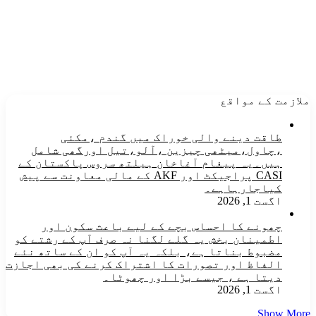
ملازمت کے مواقع
طاقت دینے والی خوراک میں گندم ،مکئی
،چاول،میٹھی چیزین ،آلو،تیل اورگھی شامل
ہیں۔یہ پیغام آغاخان ہیلتھ سروس پاکستان کے
CASI پراجیکٹ اور AKF کے مالی معاونت سے پیش
کیاجارہاہے۔
اگست 1, 2026
چھونے کا احساس بچے کے لیے باعث سکون اور
اطمینان بخش یہ گلے لگنا نہ صرف آپ کے رشتے کو
مضبوط بناتا ہے، بلکہ یہ آپ کو ان کے ساتھ نئے
الفاظ اور تصورات کا اشتراک کرنے کی بھی اجازت
دیتا ہے ، جیسے بڑا اور چھوٹا۔
اگست 1, 2026
Show More