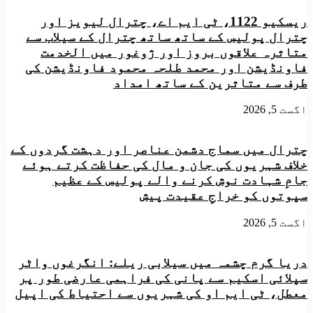
مقدس
کی
قرارداد......تحریر:ابوسلمان
ریسکیو 1122، ٹی ایم اے، چترال لیویز اور
کیا
چترال پولیس کے ساتھ ساتھ چترال کے سیلاب سے
ریٹ
ہے
متاثرہ علاقوں بروز اور ژوغور میں الخدمت
فاونڈیشن اور محمد طلحہ محمود فاونڈیشن کی
طرف سے متاثرین کے ساتھ امداد
اگست 5, 2026
چترال میں سماج دشمن عناصر اور دہشت گردوں کے
خلاف شہریوں کی جان و مال کی حفاظت کرتے ہوئے
جامِ شہادت نوش کرنے والے پولیس کے عظیم
سپوتوں کو خراجِ عقیدت پیش
اگست 5, 2026
دریا گرم چشمہ میں سیلابی ریلے: انگرغوں واٹر
سپلائی اسکیم سے پانی کی فراہمی عارضی طور پر
معطل، ٹی ایم او کی شہریوں سے احتیاط کی اپیل