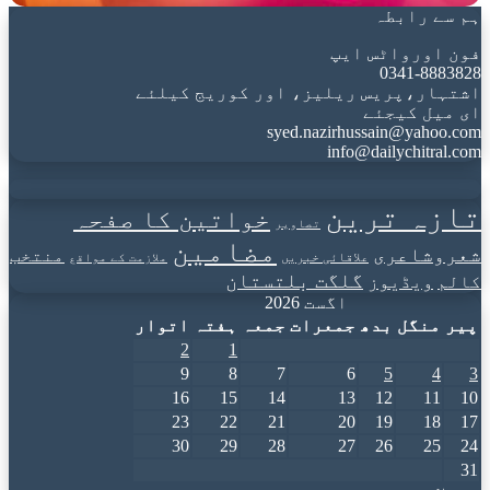
ہم سے رابطہ
فون اورواٹس ایپ
0341-8883828
اشتہار،پریس ریلیز، اور کوریج کیلئے
ای میل کیجئے
syed.nazirhussain@yahoo.com
info@dailychitral.com
تازہ ترین
خواتین کا صفحہ
تصاویر
مضامین
شعروشاعری
منتخب
علاقائی خبریں
ملازمت کے مواقع
گلگت بلتستان
کالم
ویڈیوز
اگست 2026
پیر
منگل
بدھ
جمعرات
جمعہ
ہفتہ
اتوار
2
1
9
8
7
6
5
4
3
16
15
14
13
12
11
10
23
22
21
20
19
18
17
30
29
28
27
26
25
24
31