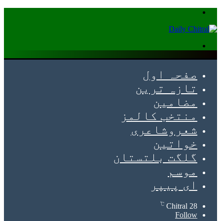
Menu
Search
for
صفحہ اول
تازہ ترین
مضامین
منتخب کالمز
شعروشاعری
خواتین
گلگت بلتستان
موسم
ای پیپر
℃
Chitral
28
Follow