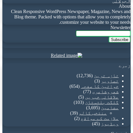
« جولائی
About
Clean Responsive WordPress Newspaper, Magazine, News and
Blog theme. Packed with options that allow you to completely
customize your website to your needs.
Newsletter
Enter
your
Email
address
زمرے
تازہ ترین
(12,736)
تصاویر
(3)
خواتین کا صفحہ
(654)
شعروشاعری
(77)
علاقائی خبریں
(5)
گلگت بلتستان
(103)
مضامین
(3,695)
منتخب کالم
(39)
ملازمت کے مواقع
(2)
ویڈیوز
(45)