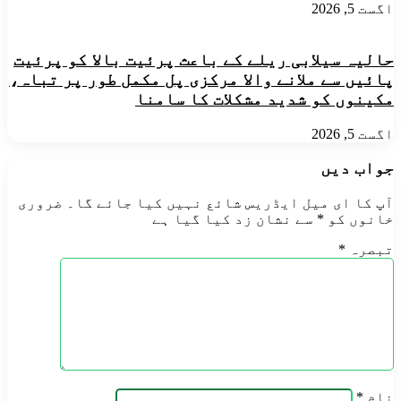
اگست 5, 2026
حالیہ سیلابی ریلے کے باعث پرئیت بالا کو پرئیت
پائیں سے ملانے والا مرکزی پل مکمل طور پر تباہ،
مکینوں کو شدید مشکلات کا سامنا
اگست 5, 2026
جواب دیں
آپ کا ای میل ایڈریس شائع نہیں کیا جائے گا۔
ضروری
خانوں کو
*
سے نشان زد کیا گیا ہے
تبصرہ
*
نام
*