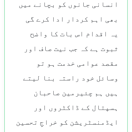
انسانی جانوں کو بچانے میں
بھی اہم کردار ادا کرے گی
یہ اقدام اس بات کا واضح
ثبوت ہے کہ جب نیت صاف اور
مقصد عوامی خدمت ہو تو
وسائل خود راستہ بنا لیتے
ہیں ہم چئیرمین صاحبان
ہسپتال کے ڈاکٹروں اور
ایڈمنسٹریشن کو خراجِ تحسین