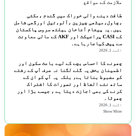
ملازمت کے مواقع
طاقت دینے والی خوراک میں گندم ،مکئی
،چاول،میٹھی چیزین ،آلو،تیل اورگھی شامل
ہیں۔یہ پیغام آغاخان ہیلتھ سروس پاکستان
کے CASI پراجیکٹ اور AKF کے مالی معاونت
سے پیش کیاجارہاہے۔
اگست 1, 2026
چھونے کا احساس بچے کے لیے باعث سکون اور
اطمینان بخش یہ گلے لگنا نہ صرف آپ کے رشتے
کو مضبوط بناتا ہے، بلکہ یہ آپ کو ان کے
ساتھ نئے الفاظ اور تصورات کا اشتراک
کرنے کی بھی اجازت دیتا ہے ، جیسے بڑا اور
چھوٹا۔
اگست 1, 2026
Show More