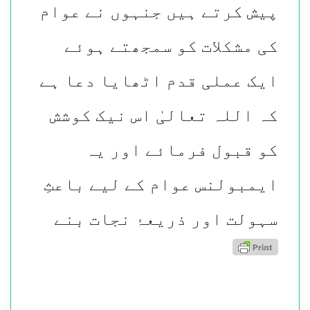
پیش کرتے ہیں جنہوں نے عوام
کی مشکلات کو سمجھتے ہوئے
ایک عملی قدم اٹھایا دعا ہے
کہ اللہ تعالیٰ اس نیک کوشش
کو قبول فرمائے اور یہ
ایمبولنس عوام کے لیے باعثِ
سہولت اور ذریعۂ نجات بنے