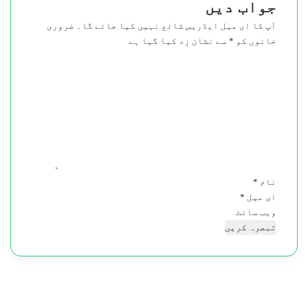
جواب دیں
آپ کا ای میل ایڈریس شائع نہیں کیا جائے گا۔
ضروری
خانوں کو
*
سے نشان زد کیا گیا ہے
ت
ب
ص
ر
ہ
*
نام
*
ای میل
*
ویب‌ سائٹ