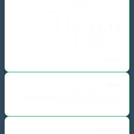
اگست 2026
پیر
منگل
بدھ
جمعرات
جمعہ
ہفتہ
اتوار
2
1
9
8
7
6
5
4
3
16
15
14
13
12
11
10
23
22
21
20
19
18
17
30
29
28
27
26
25
24
31
« جولائی
About
Clean Responsive WordPress Newspaper, Magazine, News and
Blog theme. Packed with options that allow you to completely
customize your website to your needs.
Newsletter