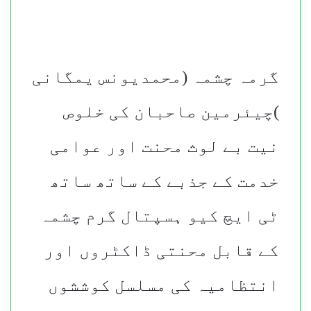
گرمہ چشمہ (محمدیونس یمگانی
)چیئرمین صاحبان کی خلوص
نیت بے لوث محنت اور عوامی
خدمت کے جذبے کے ساتھ ساتھ
ٹی ایچ کیو ہسپتال گرم چشمہ
کے قابل محنتی ڈاکٹروں اور
انتظامیہ کی مسلسل کوششوں