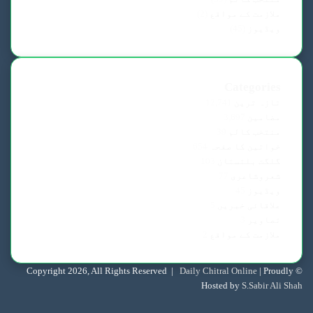
ملازمت کے مواقع
(2)
ویڈیوز
(45)
Categories
تازہ ترین
12,741
مضامین
3,697
منتخب کالم
39
خواتین کا صفحہ
654
گلگت بلتستان
103
شعروشاعری
77
ویڈیوز
45
علاقائی خبریں
5
تصاویر
3
ملازمت کے مواقع
2
Daily Chitral Online
| Proudly
© Copyright 2026, All Rights Reserved |
Hosted by
S.Sabir Ali Shah
Facebook