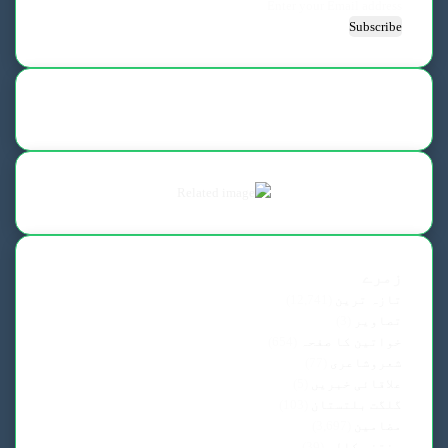
Enter
your
Email
address
زمرے
تازہ ترین
(12,741)
تصاویر
(3)
خواتین کا صفحہ
(654)
شعروشاعری
(77)
علاقائی خبریں
(5)
گلگت بلتستان
(103)
مضامین
(3,697)
منتخب کالم
(39)