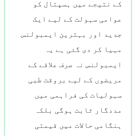
کے نتیجے میں ہسپتال کو
عوامی سہولت کے لیے ایک
جدید اور بہترین ایمبولنس
مہیا کر دی گئی ہے یہ
ایمبولنس نہ صرف علاقے کے
مریضوں کے لیے بروقت طبی
سہولیات کی فراہمی میں
مددگار ثابت ہوگی بلکہ
ہنگامی حالات میں قیمتی