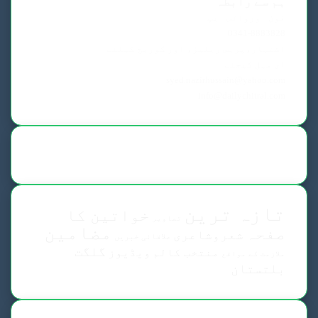
ہم سے رابطہ
فون اورواٹس ایپ
0341-8883828
اشتہار،پریس ریلیز، اور کوریج کیلئے
ای میل کیجئے
syed.nazirhussain@yahoo.com
info@dailychitral.com
تازہ ترین
خواتین کا
تصاویر
مضامین
صفحہ
شعروشاعری
علاقائی خبریں
گلگت
منتخب کالم
ویڈیوز
ملازمت کے مواقع
بلتستان