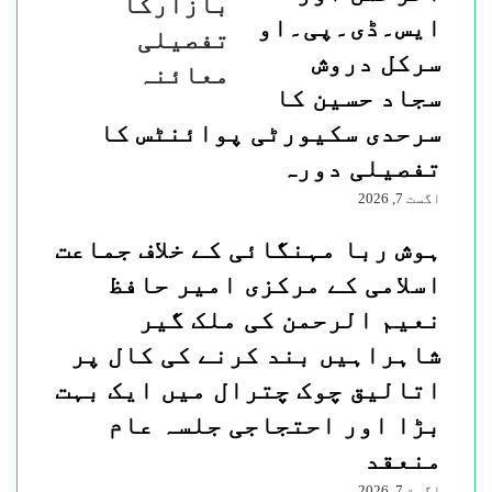
بازارکا
بنانے
ایس۔ڈی۔پی۔او
کے
تفصیلی
لیے
سرکل دروش
معائنہ
گرم
سجاد حسین کا
چشمہ
بازارکا
سرحدی سکیورٹی پوائنٹس کا
تفصیلی
تفصیلی دورہ
معائنہ
اگست 7, 2026
ہوش ربا مہنگائی کے خلاف جماعت
اسلامی کے مرکزی امیر حافظ
نعیم الرحمن کی ملک گیر
شاہراہیں بند کرنے کی کال پر
اتالیق چوک چترال میں ایک بہت
بڑا اور احتجاجی جلسہ عام
منعقد
اگست 7, 2026