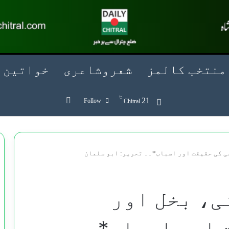
منتخب کالمز
شعروشاعری
خواتین
℃
Search for
21
Follow
Chitral
ی کی حقیقت اور اسباب*۔۔ تحریر: ابو سلمان
ی، بخل اور
 اور اسباب*۔۔