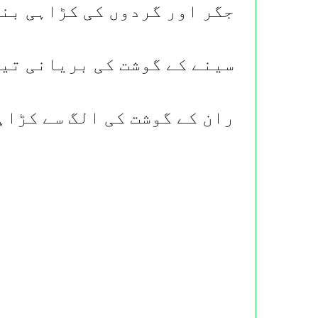
جگر اور گردوں کی کڑاہی بن
سینے کے گوشت کی بریانی تی
ران کے گوشت کی الگ سے کڑاہ