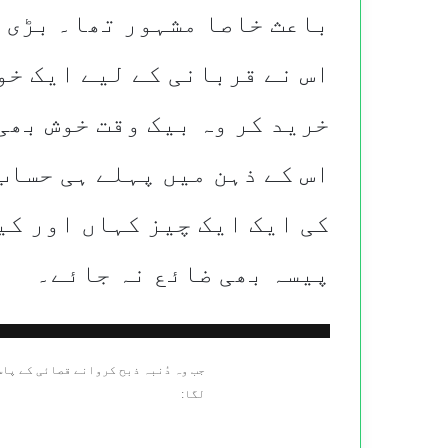
باعث خاصا مشہور تھا۔ بڑی م
اس نے قربانی کے لیے ایک خو
خرید کر وہ بیک وقت خوش بھی
اس کے ذہن میں پہلے ہی حساب
کی ایک ایک چیز کہاں اور ک
پیسہ بھی ضائع نہ جائے۔
جب وہ دُنبہ ذبح کروانے قصائی کے پاس
لگا: