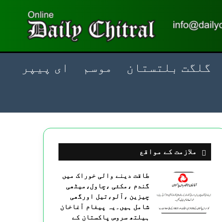
گلگت بلتستان
موسم
ای پیپر
ملازمت کے مواقع
طاقت دینے والی خوراک میں
گندم ،مکئی ،چاول،میٹھی
چیزین ،آلو،تیل اورگھی
شامل ہیں۔یہ پیغام آغاخان
ہیلتھ سروس پاکستان کے