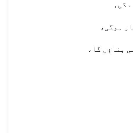
ے گی،
ار ہوگی،
ی بناؤں گا،