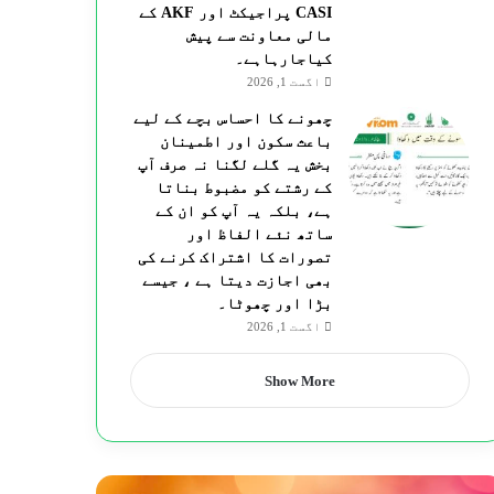
CASI پراجیکٹ اور AKF کے
مالی معاونت سے پیش
کیاجارہاہے۔
اگست 1, 2026
چھونے کا احساس بچے کے لیے
باعث سکون اور اطمینان
بخش یہ گلے لگنا نہ صرف آپ
کے رشتے کو مضبوط بناتا
ہے، بلکہ یہ آپ کو ان کے
ساتھ نئے الفاظ اور
تصورات کا اشتراک کرنے کی
بھی اجازت دیتا ہے ، جیسے
بڑا اور چھوٹا۔
اگست 1, 2026
Show More