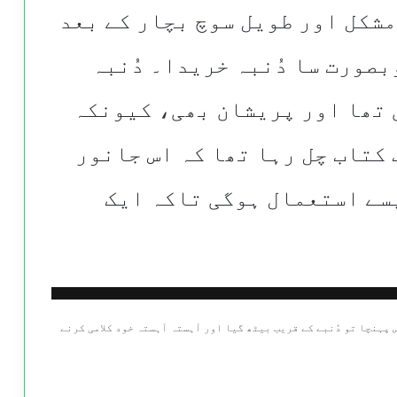
شکل اور طویل سوچ بچار کے بعد
بصورت سا دُنبہ خریدا۔ دُنبہ
 تھا اور پریشان بھی، کیونکہ
 کتاب چل رہا تھا کہ اس جانور
یسے استعمال ہوگی تاکہ ایک
 پہنچا تو دُنبے کے قریب بیٹھ گیا اور آہستہ آہستہ خود کلامی کرنے