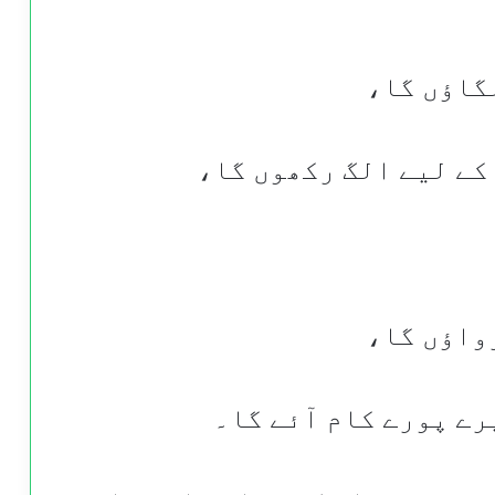
گاؤں گا،
کے لیے الگ رکھوں گا،
واؤں گا،
یرے پورے کام آئے گا۔