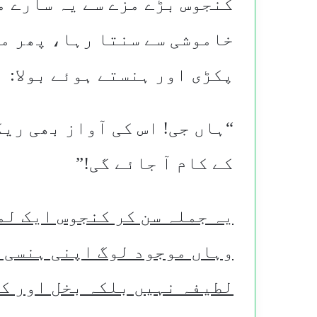
کنجوس بڑے مزے سے یہ سارے م
خاموشی سے سنتا رہا، پھر م
پکڑی اور ہنستے ہوئے بولا:
“ہاں جی! اس کی آواز بھی ری
کے کام آ جائے گی!”
یہ جملہ سن کر کنجوس ایک لم
وہاں موجود لوگ اپنی ہنسی ن
لطیفہ نہیں بلکہ بخل اور ک