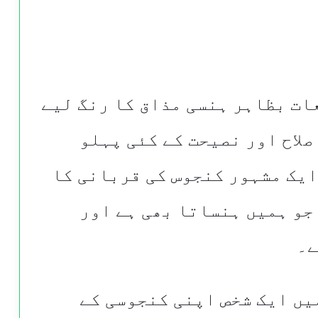
ات بظاہر ہنسی مذاق کا رنگ لیے
صلاح اور نصیحت کے کئی پہلو
ایک مشہور کنجوس کی قربانی کا
جو ہمیں ہنساتا بھی ہے اور
ے۔
یں ایک شخص اپنی کنجوسی کے