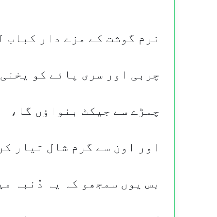
نرم گوشت کے مزے دار کباب ل
چربی اور سری پائے کو یخنی 
چمڑے سے جیکٹ بنواؤں گا،
اور اون سے گرم شال تیار کر
بس یوں سمجھو کہ یہ دُنبہ م