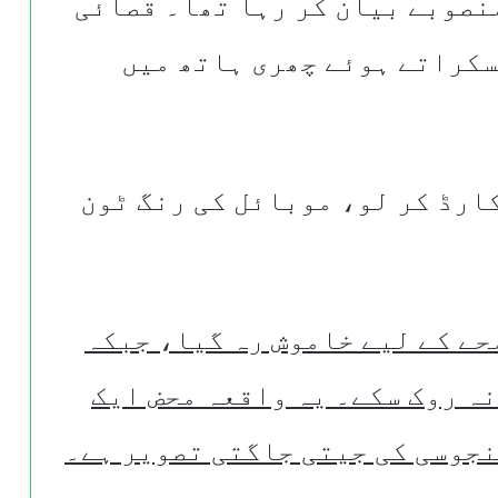
نصوبے بیان کر رہا تھا۔ قصائی
سکراتے ہوئے چھری ہاتھ میں
کارڈ کر لو، موبائل کی رنگ ٹون
حے کے لیے خاموش رہ گیا، جبکہ
ہ روک سکے۔ یہ واقعہ محض ایک
نجوسی کی جیتی جاگتی تصویر ہے۔