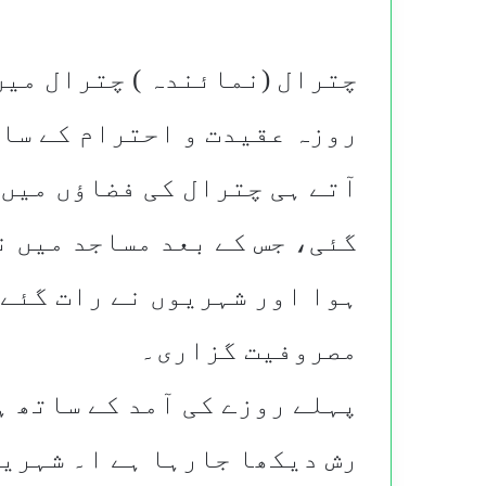
چترال (نمائندہ ) چترال میں
روزہ عقیدت و احترام کے سات
آتے ہی چترال کی فضاؤں میں
گئی، جس کے بعد مساجد میں ن
ہوا اور شہریوں نے رات گئے 
مصروفیت گزاری۔
پہلے روزے کی آمد کے ساتھ ہ
رش دیکھا جارہا ہے ا۔ شہری