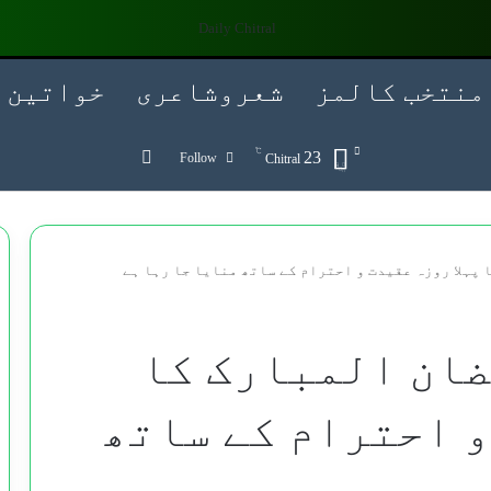
منتخب کالمز
شعروشاعری
خواتین
℃
Search for
23
Follow
Chitral
پہلا روزہ عقیدت و احترام کے ساتھ منایا جا رہا ہے
ضان المبارک کا
و احترام کے ساتھ