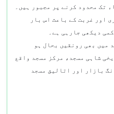
ء تک محدود کرنے پر مجبور ہیں۔
ی اور غربت کے باعث اس بار
کمی دیکھی جارہی ہے۔
 میں بھی رونقیں بحال ہو
یخی شاہی مسجد، مرکز مسجد واقع
گ بازار اور اتالیق مسجد