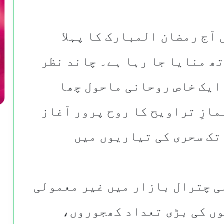
 آج رمضان المبارک کا پہلا
ھ منایا جا رہا ہے۔ چاند نظر
 ایک خاص روحانی ماحول چھا
مازِ تراویح کا روح پرور آغاز
تک سحری کی تیاریوں میں
ی چترال بازار میں غیر معمولی
وں کی بڑی تعداد کھجوروں،