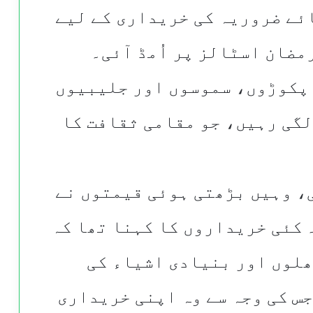
ئے ضروریہ کی خریداری کے لیے
مضان اسٹالز پر اُمڈ آئی۔
 پکوڑوں، سموسوں اور جلیبیوں
لگی رہیں، جو مقامی ثقافت کا
، وہیں بڑھتی ہوئی قیمتوں نے
 کئی خریداروں کا کہنا تھا کہ
ھلوں اور بنیادی اشیاء کی
س کی وجہ سے وہ اپنی خریداری