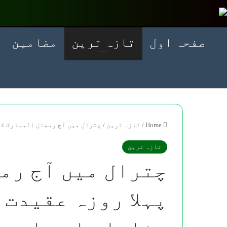
صفحہ اول
تازہ ترین
مضامین
Home
/
تازہ ترین
/
چترال میں آج رمضان المبارک کا 
تازہ ترین
چترال میں آج رم
پہلا روزہ عقیدت 