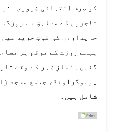
کو صرف انتہائی ضروری اشیا
تاجروں کے مطابق بے روزگار
خریداروں کی قوتِ خرید میں 
پہلے روزے کے موقع پر مساجد
گئیں۔ نمازِ ظہر کے وقت تار
پولوگراونڈ، جامع مسجد ژان
شامل ہیں۔