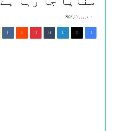
منایا جا رہا ہے
فروری 19, 2026
te
Reddit
Pinterest
Tumblr
LinkedIn
X
Facebook