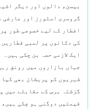
بیسن، دالوں اور دیگر اشیا
گروسری اسٹورز اور عارضی ر
افطار کے لیے خصوصی طور پر
کی دکانوں پر لمبی قطاریں 
ایک لازمی حصہ بن چکی ہیں۔
جہاں بازاروں میں رونق رہی
شہریوں کو پریشان بھی کیا۔
گزشتہ برس کے مقابلے میں پ
قیمتیں دوگنی ہو چکی ہیں، ج