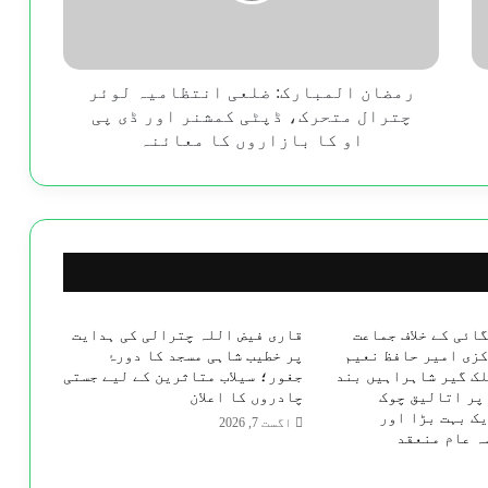
متحرک،
ڈپٹی
کمشنر
اور
رمضان المبارک: ضلعی انتظامیہ لوئر
ڈی
چترال متحرک، ڈپٹی کمشنر اور ڈی پی
پی
او کا بازاروں کا معائنہ
او
کا
بازاروں
کا
معائنہ
ائی کے خلاف جماعت
قاری فیض اللہ چترالی کی ہدایت
کزی امیر حافظ نعیم
پر خطیب شاہی مسجد کا دورۂ
لک گیر شاہراہیں بند
جغور؛ سیلاب متاثرین کے لیے جستی
پر اتالیق چوک
چادروں کا اعلان
ک بہت بڑا اور
اگست 7, 2026
ہ عام منعقد