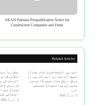
Companies
and
Firms
AKAH Pakistan Prequalification Notice for
Construction Companies and Firms
Related Articles
ایس۔پی۔ایلیٹ فورس لوئر چترال
ہوش ربا مہنگ
عتیق الرحمن اور ایس۔ڈی۔پی۔او
اسلامی کے مر
سرکل دروش سجاد حسین کا سرحدی
الرحمن کی م
سکیورٹی پوائنٹس کا تفصیلی
کرنے کی کال 
دورہ
چترال میں ای
احتجاجی جلس
اگست 7, 2026
اگست 7, 2026