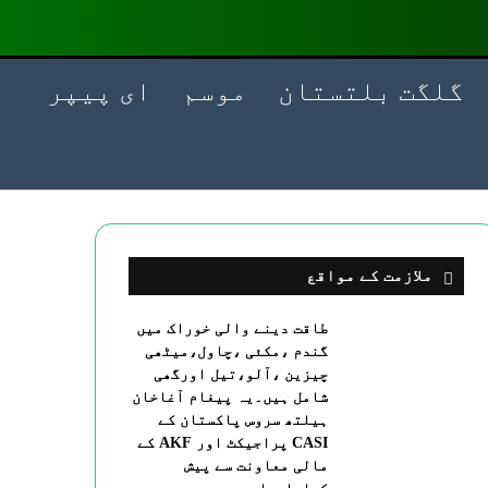
گلگت بلتستان
موسم
ای پیپر
ملازمت کے مواقع
طاقت دینے والی خوراک میں
گندم ،مکئی ،چاول،میٹھی
چیزین ،آلو،تیل اورگھی
شامل ہیں۔یہ پیغام آغاخان
ہیلتھ سروس پاکستان کے
CASI پراجیکٹ اور AKF کے
مالی معاونت سے پیش