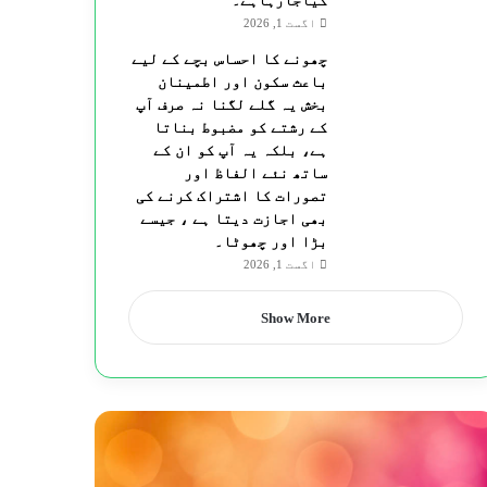
کیاجارہاہے۔
اگست 1, 2026
چھونے کا احساس بچے کے لیے
باعث سکون اور اطمینان
بخش یہ گلے لگنا نہ صرف آپ
کے رشتے کو مضبوط بناتا
ہے، بلکہ یہ آپ کو ان کے
ساتھ نئے الفاظ اور
تصورات کا اشتراک کرنے کی
بھی اجازت دیتا ہے ، جیسے
بڑا اور چھوٹا۔
اگست 1, 2026
Show More