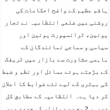
ہاشم عظیم کے واضح احکامات کی
روشنی میں ضلعی انتظامیہ نے تجار
یونین، ٹرانسپورٹ یونین اور
سیاسی و سماجی نمائندگان کے
باہمی مشاورت سے بازار میں ٹریفک
کے بڑھتے ہوئے مسائل اور نظم و ضبط
کی بہتری کے لیے نئے ضوابط کا اعلان
کر دیا ہے۔ ​انتظامیہ کے مطابق کل
دوپہر 2 بجے سے بازار کی حدود میں