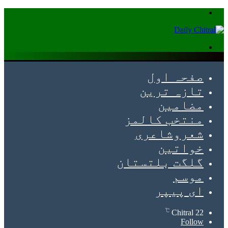
Menu
Search
for
صفحہ اول
تازہ ترین
مضامین
منتخب کالمز
شعروشاعری
خواتین
گلگت بلتستان
موسم
ای پیپر
℃
Chitral
22
Follow