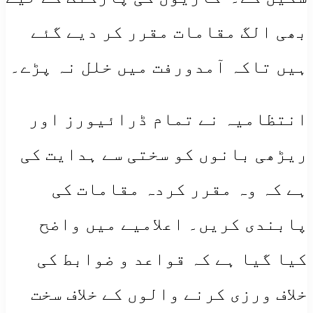
بھی الگ مقامات مقرر کر دیے گئے
ہیں تاکہ آمدورفت میں خلل نہ پڑے۔
​انتظامیہ نے تمام ڈرائیورز اور
ریڑھی بانوں کو سختی سے ہدایت کی
ہے کہ وہ مقرر کردہ مقامات کی
پابندی کریں۔ اعلامیے میں واضح
کیا گیا ہے کہ قواعد و ضوابط کی
خلاف ورزی کرنے والوں کے خلاف سخت