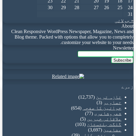
23
22
21
20
19
18
17
30
29
28
27
26
25
24
31
« جولائی
About
Clean Responsive WordPress Newspaper, Magazine, News and
Blog theme. Packed with options that allow you to completely
customize your website to your needs.
Newsletter
Enter
your
Email
address
زمرے
تازہ ترین
(12,737)
تصاویر
(3)
خواتین کا صفحہ
(654)
شعروشاعری
(77)
علاقائی خبریں
(5)
گلگت بلتستان
(103)
مضامین
(3,697)
منتخب کالم
(39)