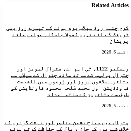
پروگرام
چترال
Related Articles
کی
سکاوٹس
مستحق
شہید
خواتین
جوان
کے
ساجد
گرم چشمہ روڈ سیلاب برد ہونے کے تیسرے روز بھی
لیے
ضمیر
اہم
ٹریفک کے لئے نہیں کھولا جاسکا۔ عوامی حلقے
کو
اعلان
پریشان
فوجی
اعزاز
کے
اگست 6, 2026
ساتھ
آبائی
گاوں
ریسکیو 1122، ٹی ایم اے، چترال لیویز اور
سنوغر
چترال پولیس کے ساتھ ساتھ چترال کے سیلاب سے
میں
متاثرہ علاقوں بروز اور ژوغور میں الخدمت
سپردخاک
فاونڈیشن اور محمد طلحہ محمود فاونڈیشن کی
کردیا
گیا
طرف سے متاثرین کے ساتھ امداد
اگست 5, 2026
چترال میں سماج دشمن عناصر اور دہشت گردوں کے
خلاف شہریوں کی جان و مال کی حفاظت کرتے ہوئے