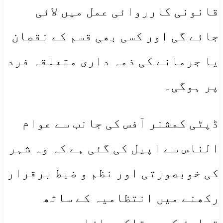
قانونی کارروائی عمل میں لائی
جائے گی اور کسی بھی قسم کے نقصان
یا جرمانے کی ذمہ داری متعلقہ فرد
پر ہوگی۔
​​ڈپٹی کمشنر آفس کی جانب سے عوام
الناس سے اپیل کی گئی ہے کہ وہ شہر
کی خوبصورتی اور نظم و ضبط برقرار
رکھنے میں انتظامیہ کے ساتھ
تعاون کریں تاکہ بازار میں