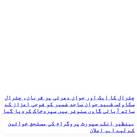
چترال
چترال کا ایک اور جوان دھرتی پر قربان، چترال
کا
سکاوٹس شہید جوان ساجد ضمیر کو فوجی اعزاز کے
ایک
ساتھ آبائی گاوں سنوغر میں سپردخاک کردیا گیا
اور
جوان
بینظیر
بینظیر انکم سپورٹ پروگرام کی مستحق خواتین
دھرتی
انکم
کے لیے اہم اعلان
پر
سپورٹ
قربان،