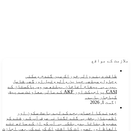
ملازمت کے مواقع
طاقت دینے والی خوراک میں گندم ،مکئی
،چاول،میٹھی چیزین ،آلو،تیل اورگھی شامل
ہیں۔یہ پیغام آغاخان ہیلتھ سروس پاکستان کے
CASI پراجیکٹ اور AKF کے مالی معاونت سے پیش
کیاجارہاہے۔
اگست 1, 2026
چھونے کا احساس بچے کے لیے باعث سکون اور
اطمینان بخش یہ گلے لگنا نہ صرف آپ کے رشتے کو
مضبوط بناتا ہے، بلکہ یہ آپ کو ان کے ساتھ نئے
الفاظ اور تصورات کا اشتراک کرنے کی بھی اجازت