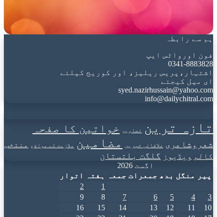
ہم سے رابطہ
فون اورواٹس ایپ
0341-8883828
اشتہار،پریس ریلیز، اور کوریج کیلئے
ای میل کیجئے
syed.nazirhussain@yahoo.com
info@dailychitral.com
تازہ ترین
خواتین کا صفحہ
تصاویر
مضامین
شعروشاعری
منتخب
علاقائی خبریں
ملازمت کے مواقع
گلگت بلتستان
کالم
ویڈیوز
اگست 2026
پیر
منگل
بدھ
جمعرات
جمعہ
ہفتہ
اتوار
2
1
9
8
7
6
5
4
3
16
15
14
13
12
11
10