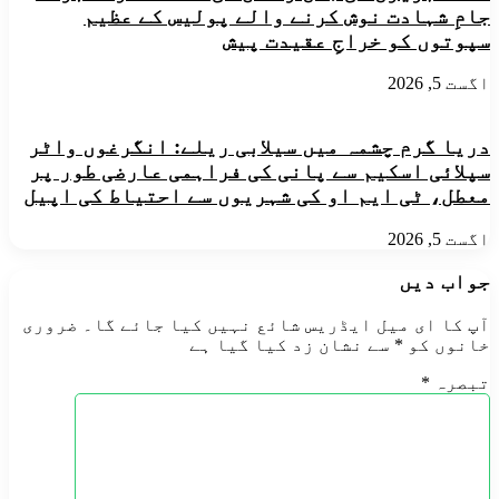
جامِ شہادت نوش کرنے والے پولیس کے عظیم
سپوتوں کو خراجِ عقیدت پیش
اگست 5, 2026
دریا گرم چشمہ میں سیلابی ریلے: انگرغوں واٹر
سپلائی اسکیم سے پانی کی فراہمی عارضی طور پر
معطل، ٹی ایم او کی شہریوں سے احتیاط کی اپیل
اگست 5, 2026
جواب دیں
آپ کا ای میل ایڈریس شائع نہیں کیا جائے گا۔
ضروری
خانوں کو
*
سے نشان زد کیا گیا ہے
تبصرہ
*