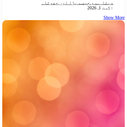
دیتا ہے ، جیسے بڑا اور چھوٹا۔
اگست 1, 2026
Show More