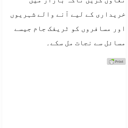
خریداری کے لیے آنے والے شہریوں
اور مسافروں کو ٹریفک جام جیسے
مسائل سے نجات مل سکے۔