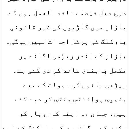
درج ذیل فیصلے نافذ العمل ہوں گے ​
بازار میں گاڑیوں کی غیر قانونی
پارکنگ کی ہرگز اجازت نہیں ہوگی۔
بازار کے اندر ریڑھی لگانے پر
مکمل پابندی عائد کر دی گئی ہے۔
ریڑھی بانوں کی سہولت کے لیے
مخصوص پوائنٹس مختص کر دیے گئے
ہیں، جہاں وہ اپنا کاروبار کر
سکیں گے۔ ​ گاڑیوں کی پارکنگ کے لیے