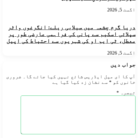
اگست 5, 2026
دریا گرم چشمہ میں سیلابی ریلے: انگرغوں واٹر
سپلائی اسکیم سے پانی کی فراہمی عارضی طور پر
معطل، ٹی ایم او کی شہریوں سے احتیاط کی اپیل
اگست 5, 2026
جواب دیں
آپ کا ای میل ایڈریس شائع نہیں کیا جائے گا۔
ضروری
خانوں کو
*
سے نشان زد کیا گیا ہے
تبصرہ
*