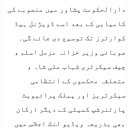
دارالحکومت پشاور میں منصوبے کی
کامیابی کے بعد اسے ڈویژنل ہیڈ
کوارٹرز تک توسیع دی جائے گی۔
صوبائی وزیر خزانہ مزمل اسلم ،
چیف سیکرٹری شہاب علی شاہ ،
متعلقہ محکموں کے انتظامی
سیکرٹریز اور پبلک پرائیویٹ
پارٹنرشپ کمیٹی کے دیگر ارکان
بھی بذریعہ ویڈیو لنک اجلاس میں