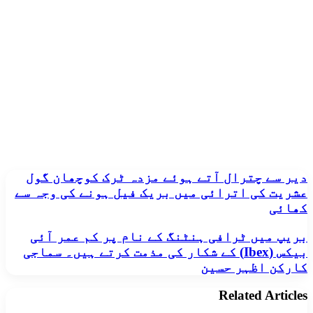
دیر
دیر سے چترال آتے ہوئے مزدہ ٹرک کوچھان گول
سے
عشریت کی اترائی میں بریک فیل ہونے کی وجہ سے
چترال
کھائی
آتے
ہوئے
بریپ
بریپ میں ٹرافی ہنٹنگ کے نام پر کم عمر آئی
مزدہ
میں
بیکس (Ibex) کے شکار کی مذمت کرتے ہیں۔ سماجی
ٹرک
ٹرافی
کوچھان
کارکن اظہر حسین
ہنٹنگ
گول
کے
عشریت
Related Articles
نام
کی
پر