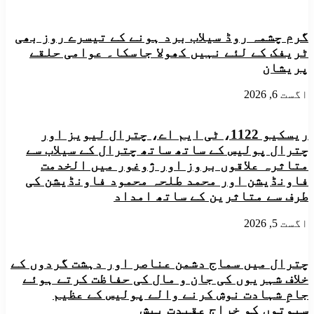
اترائی
کم
میں
عمر
بریک
آئی
گرم چشمہ روڈ سیلاب برد ہونے کے تیسرے روز بھی
فیل
بیکس
ٹریفک کے لئے نہیں کھولا جاسکا۔ عوامی حلقے
ہونے
(Ibex)
کی
پریشان
کے
وجہ
شکار
سے
اگست 6, 2026
کی
کھائی
مذمت
کرتے
ریسکیو 1122، ٹی ایم اے، چترال لیویز اور
ہیں۔
سماجی
چترال پولیس کے ساتھ ساتھ چترال کے سیلاب سے
کارکن
متاثرہ علاقوں بروز اور ژوغور میں الخدمت
اظہر
فاونڈیشن اور محمد طلحہ محمود فاونڈیشن کی
حسین
طرف سے متاثرین کے ساتھ امداد
اگست 5, 2026
چترال میں سماج دشمن عناصر اور دہشت گردوں کے
خلاف شہریوں کی جان و مال کی حفاظت کرتے ہوئے
جامِ شہادت نوش کرنے والے پولیس کے عظیم
سپوتوں کو خراجِ عقیدت پیش