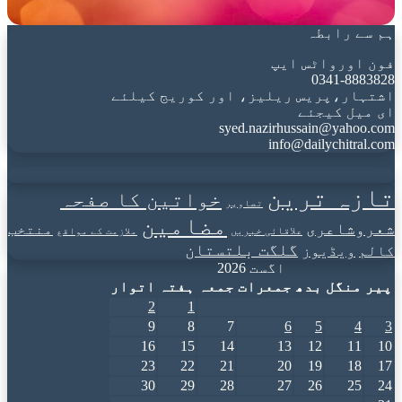
ہم سے رابطہ
فون اورواٹس ایپ
0341-8883828
اشتہار،پریس ریلیز، اور کوریج کیلئے
ای میل کیجئے
syed.nazirhussain@yahoo.com
info@dailychitral.com
تازہ ترین
خواتین کا صفحہ
تصاویر
مضامین
شعروشاعری
منتخب
علاقائی خبریں
ملازمت کے مواقع
گلگت بلتستان
کالم
ویڈیوز
اگست 2026
پیر
منگل
بدھ
جمعرات
جمعہ
ہفتہ
اتوار
2
1
9
8
7
6
5
4
3
16
15
14
13
12
11
10
23
22
21
20
19
18
17
30
29
28
27
26
25
24