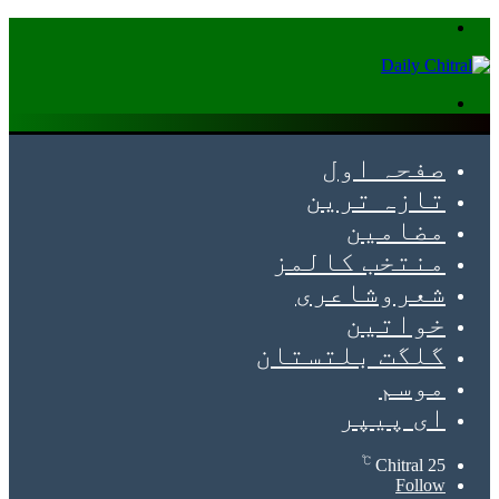
Menu
Search
for
صفحہ اول
تازہ ترین
مضامین
منتخب کالمز
شعروشاعری
خواتین
گلگت بلتستان
موسم
ای پیپر
℃
Chitral
25
Follow