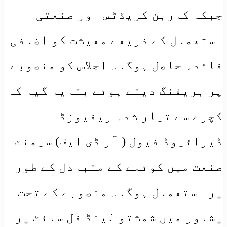
جبکہ کاربن کریڈٹس اور صنعتی
استعمال کے ذریعے معیشت کو اضافی
فائدہ حاصل ہوگا۔ اجلاس کو منصوبے
پر بریفنگ دیتے ہوئے بتایا گیا کہ
کچرے سے تیار شدہ ریفیوزڈ
ڈیرائیوڈ فیول ( آر ڈی ایف) سیمنٹ
صنعت میں کوئلے کے متبادل کے طور
پر استعمال ہوگا۔ منصوبے کے تحت
پشاور میں شمشتو لینڈ فل سائٹ پر