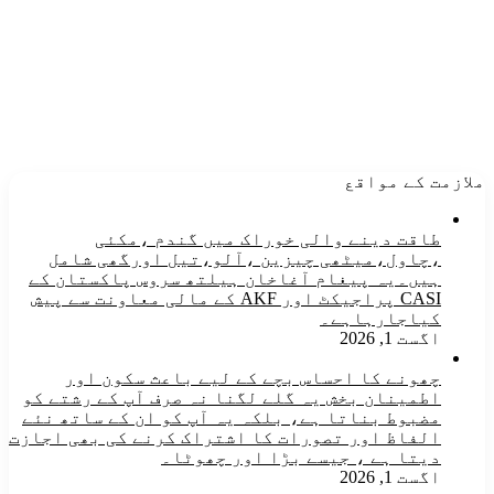
ملازمت کے مواقع
طاقت دینے والی خوراک میں گندم ،مکئی
،چاول،میٹھی چیزین ،آلو،تیل اورگھی شامل
ہیں۔یہ پیغام آغاخان ہیلتھ سروس پاکستان کے
CASI پراجیکٹ اور AKF کے مالی معاونت سے پیش
کیاجارہاہے۔
اگست 1, 2026
چھونے کا احساس بچے کے لیے باعث سکون اور
اطمینان بخش یہ گلے لگنا نہ صرف آپ کے رشتے کو
مضبوط بناتا ہے، بلکہ یہ آپ کو ان کے ساتھ نئے
الفاظ اور تصورات کا اشتراک کرنے کی بھی اجازت
دیتا ہے ، جیسے بڑا اور چھوٹا۔
اگست 1, 2026