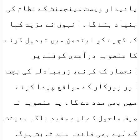
پائیدار ویسٹ مینجمنٹ کے نظام کی
بنیاد بنے گا۔ انہوں نے مزید کہا
کہ کچرے کو ایندھن میں تبدیل کرنے
کا منصوبہ درآمدی کوئلے پر
انحصار کم کرنے، زرمبادلہ کی بچت
اور روزگار کے مواقع پیدا کرنے
میں بھی مدد دے گا۔ یہ منصوبہ نہ
صرف ماحول کے لیے مفید بلکہ معیشت
کے لیے بھی فائدہ مند ثابت ہوگا