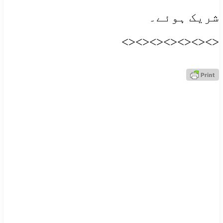
شریک ہوئے۔
<><><><><><><>