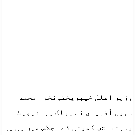
وزیر اعلیٰ خیبرپختونخوا محمد
سہیل آفریدی نے پبلک پرائیویٹ
پارٹنرشپ کمیٹی کے اجلاس میں پی پی