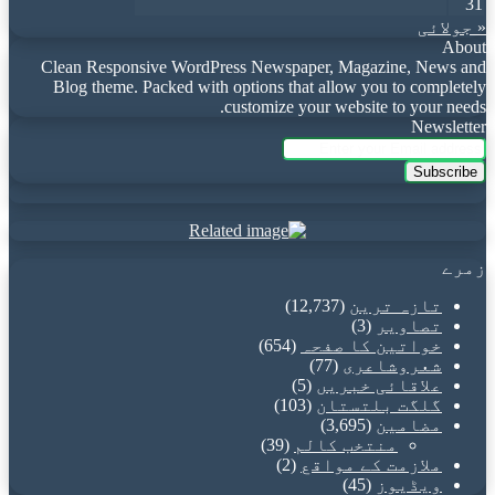
31
« جولائی
About
Clean Responsive WordPress Newspaper, Magazine, News and
Blog theme. Packed with options that allow you to completely
customize your website to your needs.
Newsletter
Enter
your
Email
address
زمرے
تازہ ترین
(12,737)
تصاویر
(3)
خواتین کا صفحہ
(654)
شعروشاعری
(77)
علاقائی خبریں
(5)
گلگت بلتستان
(103)
مضامین
(3,695)
منتخب کالم
(39)
ملازمت کے مواقع
(2)
ویڈیوز
(45)