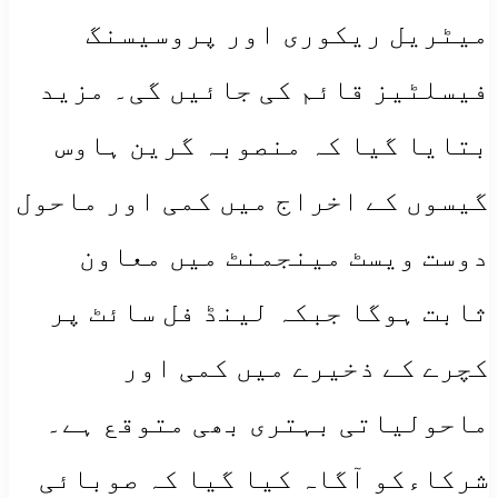
میٹریل ریکوری اور پروسیسنگ
فیسلٹیز قائم کی جائیں گی۔ مزید
بتایا گیا کہ منصوبہ گرین ہاوس
گیسوں کے اخراج میں کمی اور ماحول
دوست ویسٹ مینجمنٹ میں معاون
ثابت ہوگا جبکہ لینڈ فل سائٹ پر
کچرے کے ذخیرے میں کمی اور
ماحولیاتی بہتری بھی متوقع ہے۔
شرکاءکو آگاہ کیا گیا کہ صوبائی