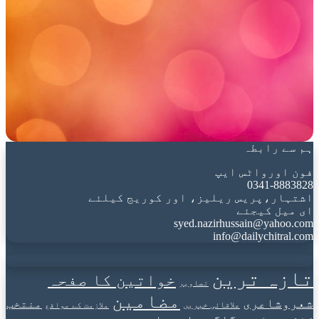
ہم سے رابطہ
فون اورواٹس ایپ
0341-8883828
اشتہار،پریس ریلیز، اور کوریج کیلئے
ای میل کیجئے
syed.nazirhussain@yahoo.com
info@dailychitral.com
تازہ ترین
خواتین کا صفحہ
تصاویر
مضامین
شعروشاعری
منتخب
علاقائی خبریں
ملازمت کے مواقع