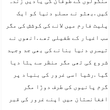
منگولوں کے طوفان کی یادیں زندہ
کیں .بھٹو نے مسلم دنیا کو ایک
پلیٹ فارم میں لانے کی کوشش کی مگر
سب اغیار کے طفیلی تھے .انھوں نے
تیسری دنیا بنانے کی بھی جد وجہد
شروع کی تھی مگر منظر سے ہٹا دیا
گیا .رشیا اسی غرور کی بنیاد پر
گرم پانیوں کی طرف دوڑا مگر
افغانستان میں اپنے غرور کی قبر