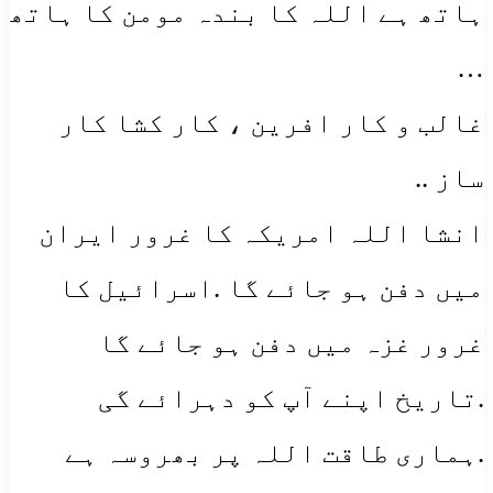
ہاتھ ہے اللہ کا بندہ مومن کا ہاتھ
…
غالب و کار افرین ، کار کشا کار
ساز ..
انشا اللہ امریکہ کا غرور ایران
میں دفن ہو جائے گا .اسرائیل کا
غرور غزہ میں دفن ہو جائے گا
.تاریخ اپنے آپ کو دہرائے گی
.ہماری طاقت اللہ پر بھروسہ ہے