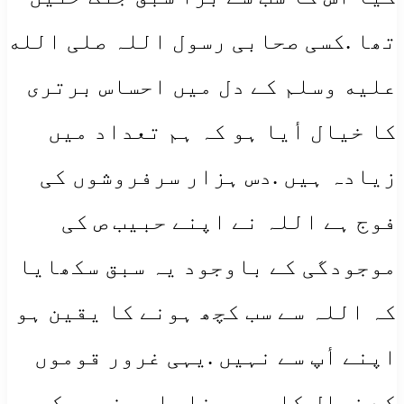
تھا .کسی صحابی رسول اللہ صلی الله
علیه وسلم کے دل میں احساس برتری
کا خیال أیا ہو کہ ہم تعداد میں
زیادہ ہیں .دس ہزار سرفروشوں کی
فوج ہے اللہ نے اپنے حبیب ص کی
موجودگی کے باوجود یہ سبق سکھایا
کہ اللہ سے سب کچھ ہونے کا یقین ہو
اپنے أپ سے نہیں .یہی غرور قوموں
کے زوال کا سبب بنا ..اسی غرور کی