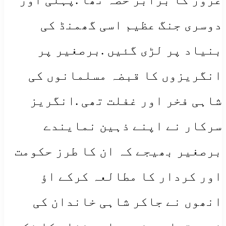
دوسری جنگ عظیم اسی گھمنڈ کی
بنیاد پر لڑی گئیں .برصغیر پر
انگریزوں کا قبضہ مسلمانوں کی
شاہی فخر اور غفلت تھی .انگریز
سرکار نے اپنے ذہین نمایندے
برصغیر بھیجے کہ ان کا طرز حکومت
اور کردار کا مطالعہ کرکے اؤ
انھوں نے جاکر شاہی خاندان کی