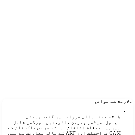
ملازمت کے مواقع
طاقت دینے والی خوراک میں گندم ،مکئی
،چاول،میٹھی چیزین ،آلو،تیل اورگھی شامل
ہیں۔یہ پیغام آغاخان ہیلتھ سروس پاکستان کے
CASI پراجیکٹ اور AKF کے مالی معاونت سے پیش