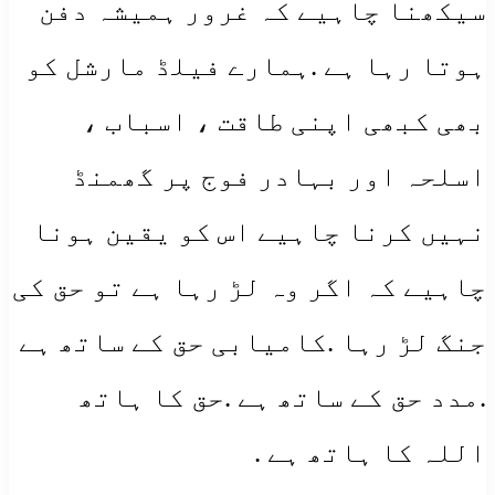
سیکھنا چاہیے کہ غرور ہمیشہ دفن
ہوتا رہا ہے .ہمارے فیلڈ مارشل کو
بھی کبھی اپنی طاقت ، اسباب ،
اسلحہ اور بہادر فوج پر گھمنڈ
نہیں کرنا چاہیے اس کو یقین ہونا
چاہیے کہ اگر وہ لڑ رہا ہے تو حق کی
جنگ لڑ رہا .کامیابی حق کے ساتھ ہے
.مدد حق کے ساتھ ہے .حق کا ہاتھ
اللہ کا ہاتھ ہے .