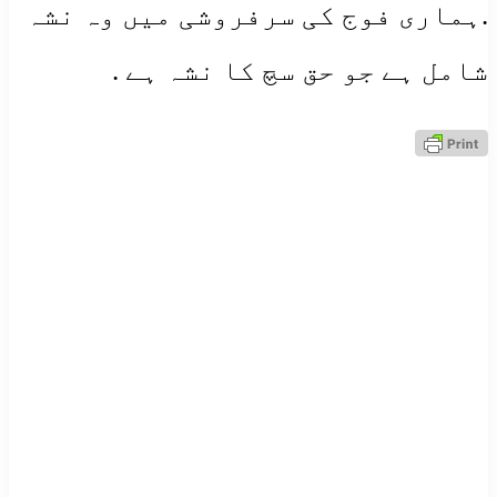
.ہماری فوج کی سرفروشی میں وہ نشہ
شامل ہے جو حق سچ کا نشہ ہے .