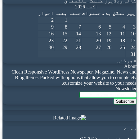
گلگت بلتستان
کالم
ویڈیوز
اگست 2026
پیر
منگل
بدھ
جمعرات
جمعہ
ہفتہ
اتوار
2
1
9
8
7
6
5
4
3
16
15
14
13
12
11
10
23
22
21
20
19
18
17
30
29
28
27
26
25
24
31
« جولائی
About
Clean Responsive WordPress Newspaper, Magazine, News and
Blog theme. Packed with options that allow you to completely
customize your website to your needs.
Newsletter
Enter
your
Email
address
زمرے
تازہ ترین
(12,741)