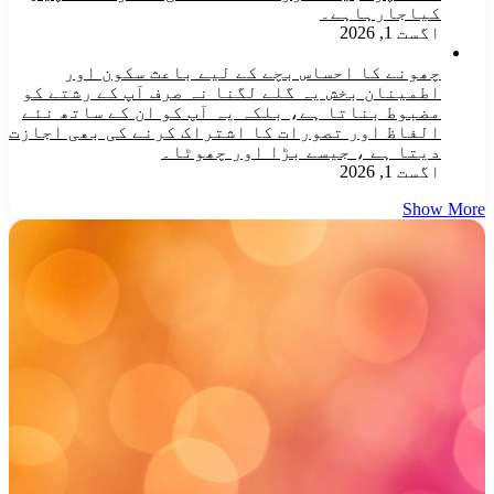
کیاجارہاہے۔
اگست 1, 2026
چھونے کا احساس بچے کے لیے باعث سکون اور
اطمینان بخش یہ گلے لگنا نہ صرف آپ کے رشتے کو
مضبوط بناتا ہے، بلکہ یہ آپ کو ان کے ساتھ نئے
الفاظ اور تصورات کا اشتراک کرنے کی بھی اجازت
دیتا ہے ، جیسے بڑا اور چھوٹا۔
اگست 1, 2026
Show More