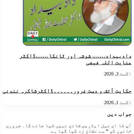
دادبیداد…….​ شوشہ اور ٹانکا…….ڈاکٹر
عنایت اللہ فیضی
اگست 3, 2026
حکایتِ آتش و دستِ غرور۔۔۔۔۔۔ڈاکٹرشاکرہ نندنی
اگست 1, 2026
جواب دیں
آپ کا ای میل ایڈریس شائع نہیں کیا جائے گا۔
ضروری
خانوں کو
*
سے نشان زد کیا گیا ہے