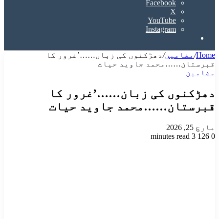
Facebook
X
YouTube
Instagram
Search
for
Home
/
مضامین
/
دھڑکنوں کی زبان……’غرور کا
قبرستان……محمد جاوید حیات
مضامین
دھڑکنوں کی زبان……’غرور کا
قبرستان……محمد جاوید حیات
مارچ 25, 2026
3 minutes read
126
0