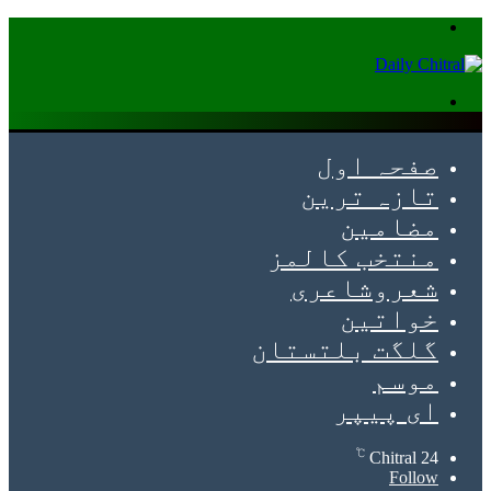
Menu
Search
for
صفحہ اول
تازہ ترین
مضامین
منتخب کالمز
شعروشاعری
خواتین
گلگت بلتستان
موسم
ای پیپر
℃
Chitral
24
Follow