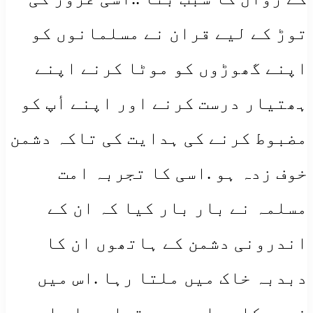
توڑ کے لیے قران نے مسلمانوں کو
اپنے گھوڑوں کو موٹا کرنے اپنے
ہھتیار درست کرنے اور اپنے أپ کو
مضبوط کرنے کی ہدایت کی تاکہ دشمن
خوف زدہ ہو .اسی کا تجربہ امت
مسلمہ نے بار بار کیا کہ ان کے
اندرونی دشمن کے ہاتھوں ان کا
دبدبہ خاک میں ملتا رہا .اس میں
غرور کا برابر حصہ تھا .پہلی اور