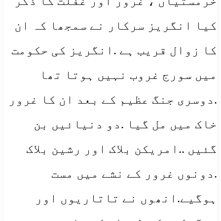
خرمستیاں ، غرور اور غفلت کا ذکر
کیا انگریز سرکار نے سمجھا کہ ان
کا زوال قریب ہے .انگریز کی حکومت
میں سورج غروب نہیں ہوتا تھا
.دوسری جنگ عظیم کے بعد ان کا غرور
خاک میں مل گیا .دو دنیائیں بن
گئیں ..امریکن بلاک اور رشین بلاک
.دونوں غرور کے نشے میں مست
ہوگیے.انھوں نے تاتاریوں اور