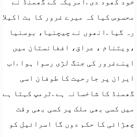
خود کھود دی .امریکہ کے گھمنڈ نے
محسوس کیا کہ میرے غرور کا بت اکیلا
رہ گیا .انھوں نے چیچنیا، بوسنیا
،ویتنام ، عراق، افغانستان میں
اپنےغرور کی جنگ لڑی رسوا ہوا .اب
ایران پر جارحیت کا طوفان اسی
گھمنڈ کا شاخسانہ ہے .ٹرمپ کہتا ہے
میں کسی بھی ملک پر کسی بھی وقت
چھڑائی کا حکم دوں گا اسرائیل کو