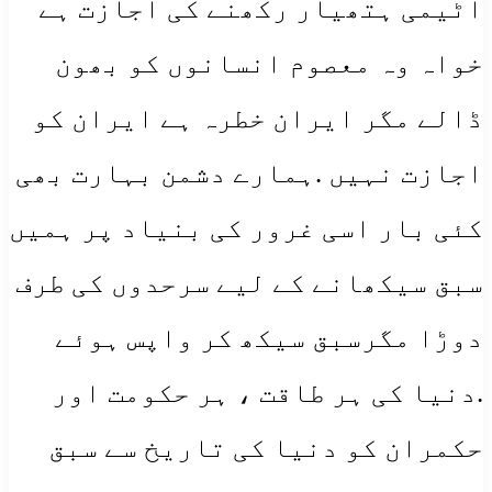
اٹیمی ہتھیار رکھنے کی اجازت ہے
خواہ وہ معصوم انسانوں کو بھون
ڈالے مگر ایران خطرہ ہے ایران کو
اجازت نہیں .ہمارے دشمن بہارت بھی
کئی بار اسی غرور کی بنیاد پر ہمیں
سبق سیکھانے کے لیے سرحدوں کی طرف
دوڑا مگرسبق سیکھ کر واپس ہوئے
.دنیا کی ہر طاقت ، ہر حکومت اور
حکمران کو دنیا کی تاریخ سے سبق