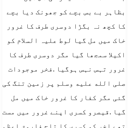
بظاہر بے بس بچے کو جھونک دیا بچے
کا کچھ نہ بگڑا دوسری طرف کا غرور
خاک میں مل گیا لوط علیہ السلام کو
اکیلا سمجھا گیا مگر دوسری طرف کا
غرور تہس نہس ہوگیا .فخر موجودات
صلی الله علیه وسلم پر زمین تنگ کی
گئی مگر کفار کا غرور خاک میں مل
گیا .قیصرو کسری اپنے غرور میں مست
تھے اخر کو کسری کا تاج فاروق اعظم