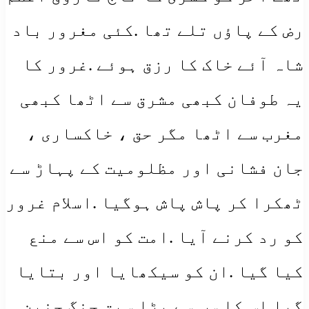
رض کے پاؤں تلے تھا .کئی مغرور باد
شاہ آئے خاک کا رزق ہوئے .غرور کا
یہ طوفان کبھی مشرق سے اٹھا کبھی
مغرب سے اٹھا مگر حق ، خاکساری ،
جان فشانی اور مظلومیت کے پہاڑ سے
ٹھکرا کر پاش پاش ہوگیا .اسلام غرور
کو رد کرنے آیا .امت کو اس سے منع
کیا گیا .ان کو سیکھایا اور بتایا
گیا اس کا سب سے بڑا سبق جنگ حنین