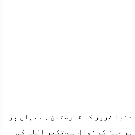
دنیا غرور کا قبرستان ہے یہاں پر
ہر چیز کو زوال ہے.تکبر اللہ کی