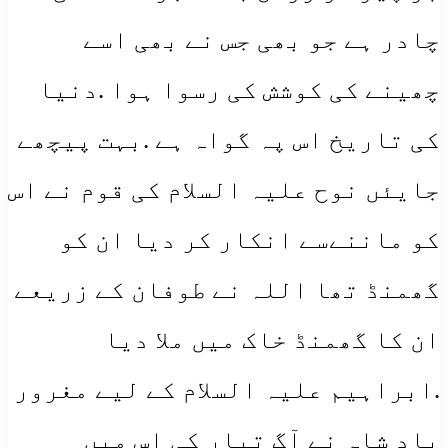
چادر ہے جو بھی جس نے بھی اسے
چھینے کی کوشش کی رسوا ہوا .دنیا
کی تاریخ اس پہ گواہ ہے .بہت پیچھے
جایئں نوح علیہ السلام کی قوم نے اس
کو ماننےسے انکار کر دیا ان کو
گھمنڈ تھا اللہ نے طوفان کے زریعے
ان کا گھمنڈ خاک میں ملا دیا
.ابراہیم علیہ السلام کے لیے مغرور
باد شاہ نے آگ تیار کی اس میں