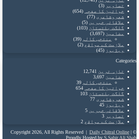
تصاویر
(3)
خواتین کا صفحہ
(654)
شعروشاعری
(77)
علاقائی خبریں
(5)
گلگت بلتستان
(103)
مضامین
(3,697)
منتخب کالم
(39)
ملازمت کے مواقع
(2)
ویڈیوز
(45)
Categories
تازہ ترین
12,741
مضامین
3,697
منتخب کالم
39
خواتین کا صفحہ
654
گلگت بلتستان
103
شعروشاعری
77
ویڈیوز
45
علاقائی خبریں
5
تصاویر
3
ملازمت کے مواقع
2
Daily Chitral Online
|
© Copyright 2026, All Rights Reserved |
Proudly Hosted by
S.Sabir Ali Shah