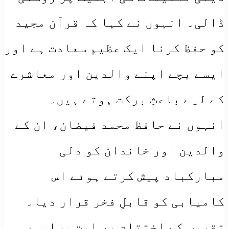
ڈالی۔ انہوں نے کہا کہ قرآن مجید
کو حفظ کرنا ایک عظیم سعادت ہے اور
ایسے بچے اپنے والدین اور معاشرے
کے لیے باعثِ برکت ہوتے ہیں۔
انہوں نے حافظ محمد فیضان، ان کے
والدین اور خاندان کو دلی
مبارکباد پیش کرتے ہوئے اس
کامیابی کو قابلِ فخر قرار دیا۔
تقریب کے اختتام پر امتِ مسلمہ،