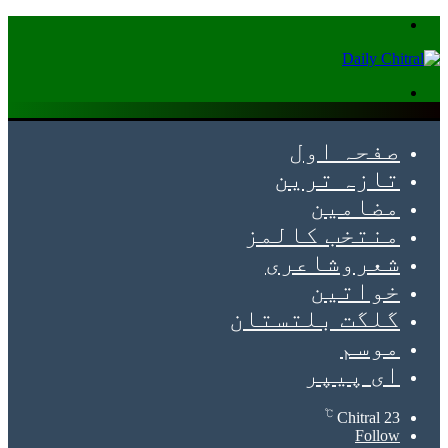
Menu
Search
for
صفحہ اول
تازہ ترین
مضامین
منتخب کالمز
شعروشاعری
خواتین
گلگت بلتستان
موسم
ای پیپر
℃
Chitral
23
Follow