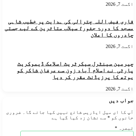
اگست 7, 2026
قاری فیض اللہ چترالی کی ہدایت پر خطیب شاہی
مسجد کا دورۂ جغور؛ سیلاب متاثرین کے لیے جستی
چادروں کا اعلان
اگست 7, 2026
چیرمین سینٹرل سیکرٹریٹ اسلامک ڈیموکریٹ
پارٹی نے اسلام آباد زون سے عرفان شاکر کو
یوتھ کا پرزیڈنٹ مقرر کر دیا
اگست 7, 2026
جواب دیں
آپ کا ای میل ایڈریس شائع نہیں کیا جائے گا۔
ضروری
خانوں کو
*
سے نشان زد کیا گیا ہے
تبصرہ
*