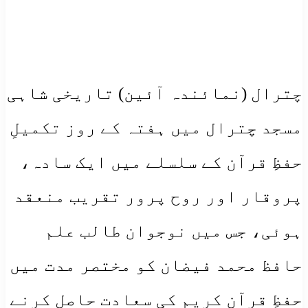
چترال (نمائندہ آئین) تاریخی شاہی
مسجد چترال میں ہفتہ کے روز تکمیلِ
حفظِ قرآن کے سلسلے میں ایک سادہ،
پروقار اور روح پرور تقریب منعقد
ہوئی، جس میں نوجوان طالب علم
حافظ محمد فیضان کو مختصر مدت میں
حفظِ قرآن کریم کی سعادت حاصل کرنے