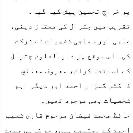
پر خراجِ تحسین پیش کیا گیا۔
تقریب میں چترال کی ممتاز دینی،
علمی اور سماجی شخصیات نے شرکت
کی۔ اس موقع پر دارالعلوم چترال
کے اساتذہ کرام، معروف معالج
ڈاکٹر گلزار احمد اور دیگر اہم
شخصیات بھی موجود تھیں۔
حافظ محمد فیضان مرحوم قاری شعیب
احمد کے بھتیجے ہیں، جو شاہی مسجد