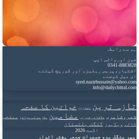
ہم سے رابطہ
فون اورواٹس ایپ
0341-8883828
اشتہار،پریس ریلیز، اور کوریج کیلئے
ای میل کیجئے
syed.nazirhussain@yahoo.com
info@dailychitral.com
تازہ ترین
خواتین کا صفحہ
تصاویر
مضامین
شعروشاعری
منتخب
علاقائی خبریں
ملازمت کے مواقع
گلگت بلتستان
کالم
ویڈیوز
اگست 2026
پیر
منگل
بدھ
جمعرات
جمعہ
ہفتہ
اتوار