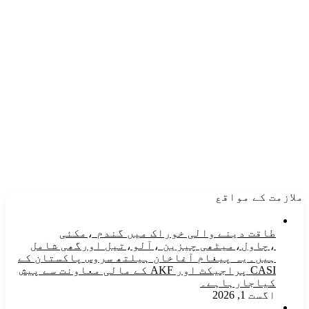
ملازمت کے مواقع
طاقت دینے والی خوراک میں گندم ،مکئی
،چاول،میٹھی چیزین ،آلو،تیل اورگھی شامل
ہیں۔یہ پیغام آغاخان ہیلتھ سروس پاکستان کے
CASI پراجیکٹ اور AKF کے مالی معاونت سے پیش
کیاجارہاہے۔
اگست 1, 2026