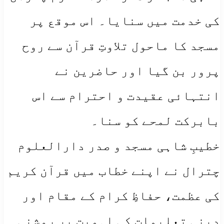
کی خدمت میں سنایا۔ اس موقع پر
مسجد کا ماحول تلاوتِ قرآن سے روح
پرور بن گیا اور حاضرین نے
انتہائی عقیدت و احترام سے اس
بابرکت لمحے کو سنا۔
خطیبِ شاہی مسجد و صدر دارالعلوم
چترال نے اپنے خطاب میں قرآن کریم
کی عظمت، حفاظِ کرام کے مقام اور
دینی تعلیمات کی اہمیت پر روشنی