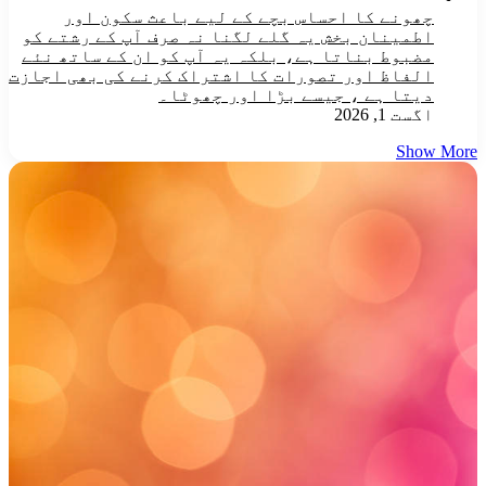
چھونے کا احساس بچے کے لیے باعث سکون اور
اطمینان بخش یہ گلے لگنا نہ صرف آپ کے رشتے کو
مضبوط بناتا ہے، بلکہ یہ آپ کو ان کے ساتھ نئے
الفاظ اور تصورات کا اشتراک کرنے کی بھی اجازت
دیتا ہے ، جیسے بڑا اور چھوٹا۔
اگست 1, 2026
Show More