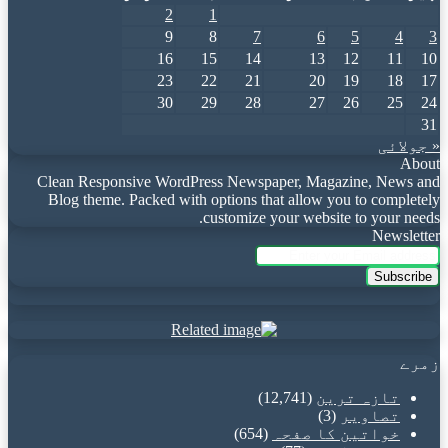
2
1
9
8
7
6
5
4
3
16
15
14
13
12
11
10
23
22
21
20
19
18
17
30
29
28
27
26
25
24
31
« جولائی
About
Clean Responsive WordPress Newspaper, Magazine, News and
Blog theme. Packed with options that allow you to completely
customize your website to your needs.
Newsletter
Enter
your
Email
address
زمرے
تازہ ترین
(12,741)
تصاویر
(3)
خواتین کا صفحہ
(654)