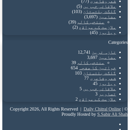
شعروشاعری
(77)
علاقائی خبریں
(5)
گلگت بلتستان
(103)
مضامین
(3,697)
منتخب کالم
(39)
ملازمت کے مواقع
(2)
ویڈیوز
(45)
Categories
تازہ ترین
12,741
مضامین
3,697
منتخب کالم
39
خواتین کا صفحہ
654
گلگت بلتستان
103
شعروشاعری
77
ویڈیوز
45
علاقائی خبریں
5
تصاویر
3
ملازمت کے مواقع
2
Daily Chitral Online
|
© Copyright 2026, All Rights Reserved |
Proudly Hosted by
S.Sabir Ali Shah
Facebook
X