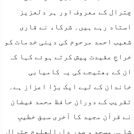
چترال کے معروف اور ہر دلعزیز
استاد رہے ہیں۔ شرکاء نے قاری
شعیب احمد مرحوم کی دینی خدمات کو
خراجِ عقیدت پیش کرتے ہوئے کہا کہ
ان کے بھتیجے کی یہ کامیابی
خاندان کے لیے ایک بڑا اعزاز ہے۔
تقریب کے دوران حافظ محمد فیضان
نے قرآن مجید کا آخری سبق خطیبِ
شاہی مسجد و صدر دارالعلوم چترال