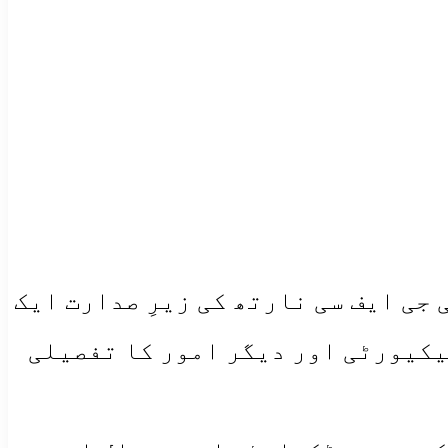
اریوں کے سلسلے میں آئی جی ایف سی نارتھ کی زیرِ صدارت ایک
یکیورٹی اور دیگر امور کا تفصیلی