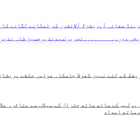
گرینڈ صفائی آپریشن؛ آلائشوں کو ٹھکانے لگانے کا 
یخی دورہ۔۔۔۔۔۔۔۔۔تحریر:سیدنذیرحسین شاہ نذیر
ریفک کے لئے نہیں کھولا جاسکا۔ عوامی حلقے پریشان
ر چترال پولیس کے ساتھ ساتھ چترال کے سیلاب سے متاثر
 ساتھ امداد