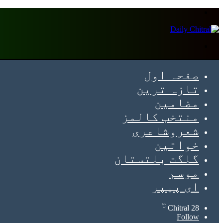
Menu
Search
for
صفحہ اول
تازہ ترین
مضامین
منتخب کالمز
شعروشاعری
خواتین
گلگت بلتستان
موسم
ای پیپر
℃
Chitral
28
Follow