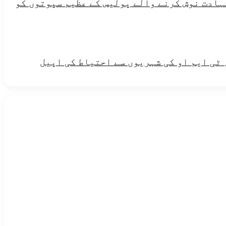
شہادت نوش کرنے والے پولیس کے عظیم سپوتوں کو
 ٹی ایم او کی شہریوں سے احتیاط کی اپیل