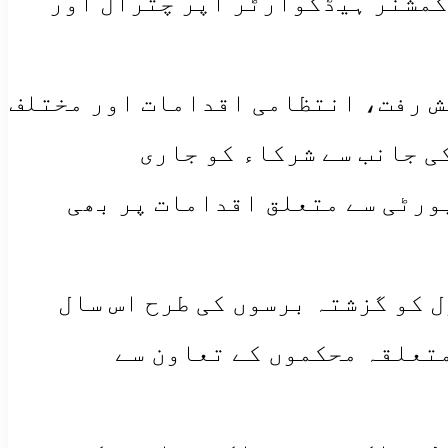
 کمشنر ہیڈکوارٹر اپر چترال اور
ک ہونے والی پیش رفت، انتظامی اقدامات اور مختلف
ی جانب سے شرکاء کو جاری
رٹی سے متعلق اقدامات پر بھی
ل کو گزشتہ برسوں کی طرح اس سال
تعلقہ محکموں کے تعاون سے