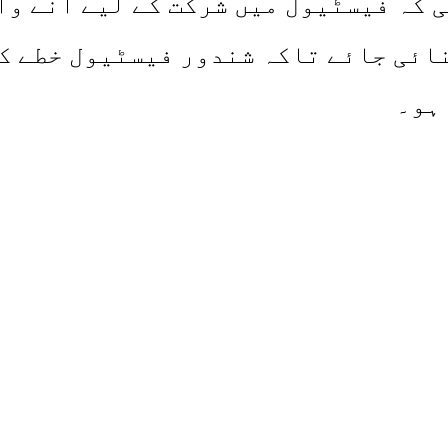
 کہ فیسٹیول میں شرکت کے لیے آنے وا
ائی جائے تاکہ شندور فیسٹیول خطے ک
ہو۔