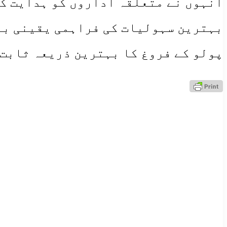
انہوں نے متعلقہ اداروں کو ہدایت کی
بہترین سہولیات کی فراہمی یقینی بن
پولو کے فروغ کا بہترین ذریعہ ثابت 