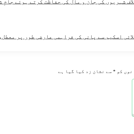
اف شہریوں کی جان و مال کی حفاظت کرتے ہوئے جامِ 
لائی اسکیم سے پانی کی فراہمی عارضی طور پر معطل،
نوں کو
*
سے نشان زد کیا گیا ہے