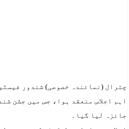
اہم اجلاس منعقد ہوا، جس میں جشن شن
جائزہ لیا گیا۔