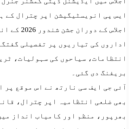
اجلاس میں ایڈیشنل ڈپٹی کمشنر جنرل 
ایس پی انویسٹیگیشن اپر چترال کے ہ
اجلاس کے
اداروں کی تیاریوں پر تفصیلی گفتگو 
انتظامات، سیاحوں کی سہولیات، ٹریف
بریفنگ دی گئی۔
آئی جی ایف سی نارتھ نے اس موقع پر ا
بھی ضلعی انتظامیہ اپر چترال، قانو
بھرپور، منظم اور کامیاب انداز میں