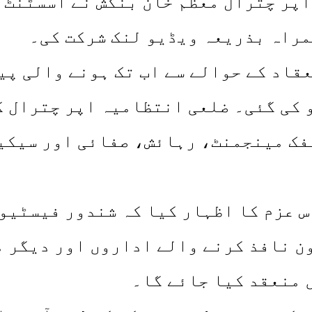
اپر چترال معظم خان بنگش نے اسسٹنٹ
مراہ بذریعہ ویڈیو لنک شرکت کی۔
 دوران جشن شندور 2026 کے انعقاد کے حوالے سے اب ت
کی گئی۔ ضلعی انتظامیہ اپر چترال ک
ک مینجمنٹ، رہائش، صفائی اور سیکیو
س عزم کا اظہار کیا کہ شندور فیسٹیو
ن نافذ کرنے والے اداروں اور دیگر م
 منعقد کیا جائے گا۔