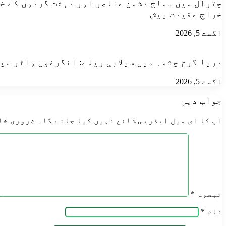
چترال میں سماج دشمن عناصر اور دہشت گردوں کے خل
تیزی
خراجِ عقیدت پیش
سے
جاری
اگست 5, 2026
دریا گرم چشمہ میں سیلابی ریلے: انگرغوں واٹر سپ
اگست 5, 2026
جواب دیں
آپ کا ای میل ایڈریس شائع نہیں کیا جائے گا۔
ضروری خا
تبصرہ
*
نام
*