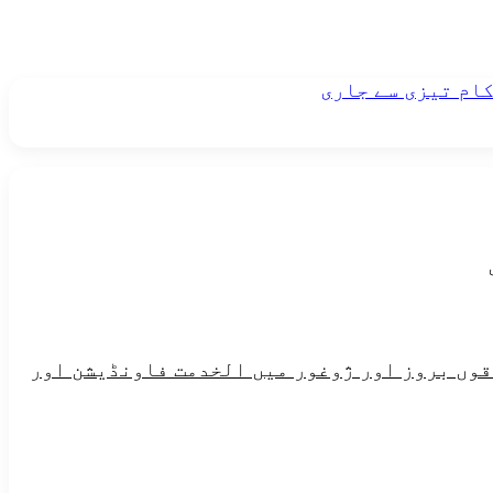
کام تیزی سے جاری
ہ علاقوں بروز اور ژوغور میں الخدمت فاونڈیشن اور