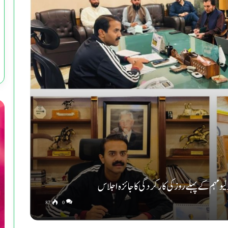
 مہم کے پہلے روز کی کارکردگی کا جائزہ اجلاس
87
0