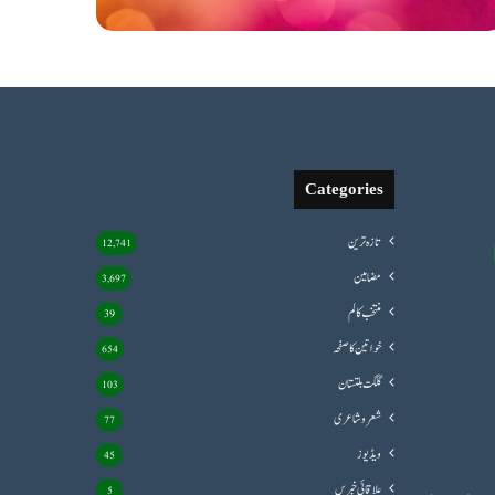
Categories
تازہ ترین
12,741
مضامین
3,697
منتخب کالم
39
خواتین کا صفحہ
654
گلگت بلتستان
103
شعروشاعری
77
ویڈیوز
45
علاقائی خبریں
5