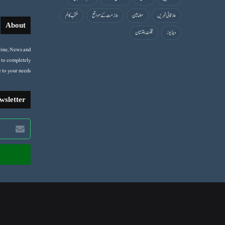
علاقائی خبریں
مضامین
ملازمت کے مواقع
منتخب کالم
About
ویڈیوز
گلگت بلتستان
ine, News and
 to completely
 to your needs.
wsletter
Enter
your
Email
address