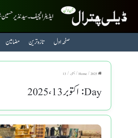
صفحہ اول
تازہ ترین
مضامین
Home
2025
/
/
اکتوبر
/
13
Day:
اکتوبر 13، 2025