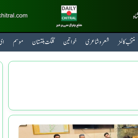
منتخب کالمز
شعروشاعری
خواتین
گلگت بلتستان
موسم
ای 