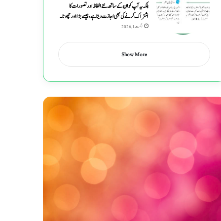
بلکہ یہ آپ کو ان کے ساتھ نئے الفاظ اور تصورات کا
اشتراک کرنے کی بھی اجازت دیتا ہے ، جیسے بڑا اور چھوٹا۔
اگست 1, 2026
Show More