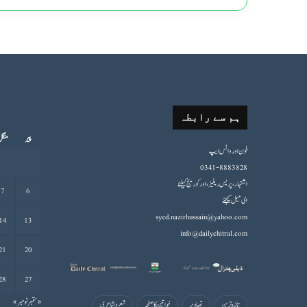
ہم سے رابطہ
پیر
منگ
فون اورواٹس ایپ
0341-8883828
اشتہار،پریس ریلیز، اور کوریج کیلئے
7
6
ای میل کیجئے
syed.nazirhussain@yahoo.com
14
13
info@dailychitral.com
21
20
28
27
« ستمبر
نومبر »
تازہ ترین
تصاویر
خواتین کا صفحہ
شعروشاعری