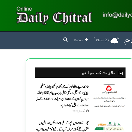
پیپر
℃
Search for
23
Follow
Chitral
ملازمت کے مواقع
طاقت دینے والی خوراک میں گندم ،مکئی ،چاول،میٹھی
چیزین ،آلو،تیل اورگھی شامل ہیں۔یہ پیغام آغاخان ہیلتھ
سروس پاکستان کے CASI پراجیکٹ اور AKF کے مالی
معاونت سے پیش کیاجارہاہے۔
اگست 1, 2026
چھونے کا احساس بچے کے لیے باعث سکون اور اطمینان
بخش یہ گلے لگنا نہ صرف آپ کے رشتے کو مضبوط بناتا ہے،