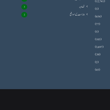
(12,741)
تصاویر
3
(3)
ملازمت کے مواقع
2
(654)
(77)
(5)
(103)
(3,697)
(39)
(2)
(45)