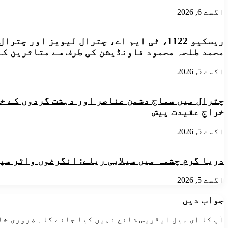
کے
اگست 6, 2026
متاثریں
سیلاب
میں
ریسکیو 1122، ٹی ایم اے، چترال لیویز او
امدادی
سامان
محمد طلحہ محمود فاونڈیشن کی طرف سے متاثرین کے
تقسیم
کی
اگست 5, 2026
چترال میں سماج دشمن عناصر اور دہشت گردوں کے خل
خراجِ عقیدت پیش
اگست 5, 2026
دریا گرم چشمہ میں سیلابی ریلے: انگرغوں واٹر سپ
اگست 5, 2026
جواب دیں
آپ کا ای میل ایڈریس شائع نہیں کیا جائے گا۔
ضروری خا