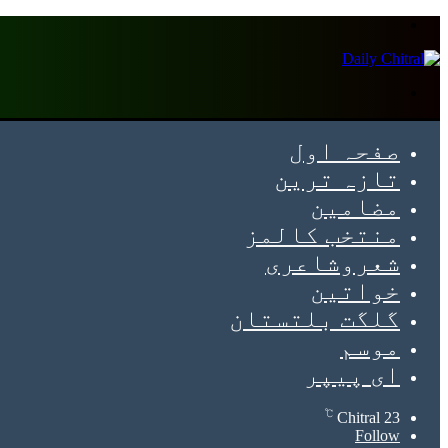
Menu
Search
for
صفحہ اول
تازہ ترین
مضامین
منتخب کالمز
شعروشاعری
خواتین
گلگت بلتستان
موسم
ای پیپر
℃
Chitral
23
Follow