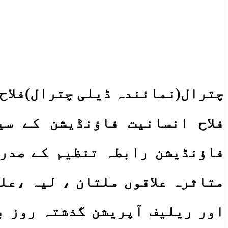
چترال(نمائندہ ڈیلی چترال)فلاح
فلاح انسانیت فاؤنڈیشن کے سی
فاؤنڈیشن رابطہ تنظیم کے صدر 
متاثرہ علاقوں ملتان ، لیہ ،عل
اور ریلیف آپریشن گذشتہ روز ب