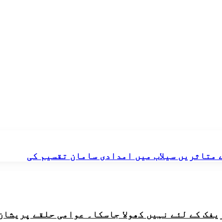
ے متاثریں سیلاب میں امدادی سامان تقسیم کی
ریفک کے لئے نہیں کھولا جاسکا۔ عوامی حلقے پریشان