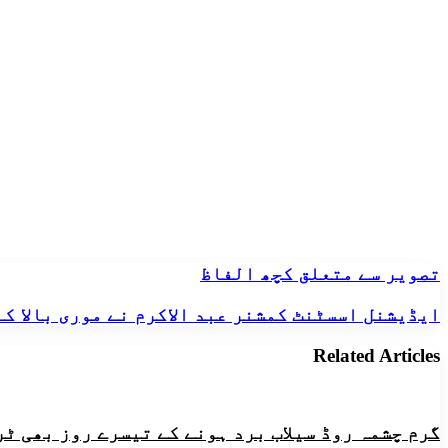
Email
تصویر
تصویر سے متعلق کچھ الفاظ
سے
متعلق
ایڈیشنل
ایڈیشنل اسسٹنٹ کمشنر عبد الاکرم نے موری بالا ک
کچھ
اسسٹنٹ
الفاظ
کمشنر
Related Articles
عبد
الاکرم
نے
موری
گرم چشمہ روڈ سیلاب برد ہونے کے تیسرے روز بھی ٹ
بالا