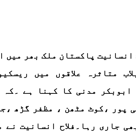
 انسانیت پاکستان ملک بھر میں ا
لاب متاثرہ علاقوں میں ریسکیو
ابوبکر مدنی کا کہنا ہے ۔کہ فل
ی پور ،کوٹ مٹھن ، مظفر گڑھ ،ج
ھی جاری رہا۔فلاح انسانیت نے م