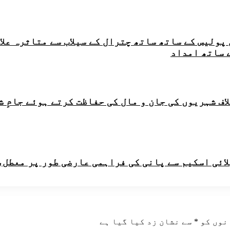
ر چترال پولیس کے ساتھ ساتھ چترال کے سیلاب سے متاثر
 ساتھ امداد
اف شہریوں کی جان و مال کی حفاظت کرتے ہوئے جامِ 
لائی اسکیم سے پانی کی فراہمی عارضی طور پر معطل،
نوں کو
*
سے نشان زد کیا گیا ہے