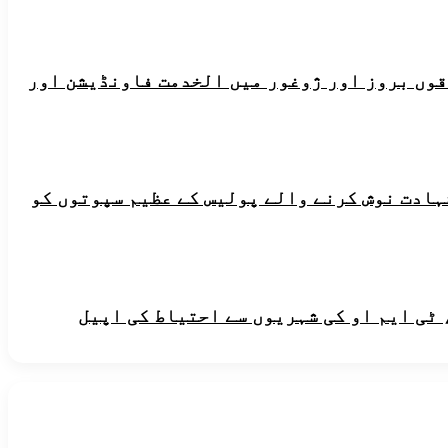
ہ علاقوں بروز اور ژوغور میں الخدمت فاونڈیشن اور
شہادت نوش کرنے والے پولیس کے عظیم سپوتوں کو
 ٹی ایم او کی شہریوں سے احتیاط کی اپیل