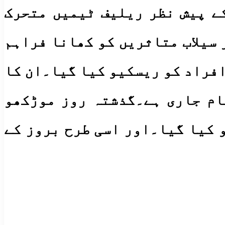
کے پیش نظر ریلیف ٹیمیں متحرک
 سیلاب متاثریں کو کھانا فراہم
یا جارہا ہے۔سیلاب زدہ علاقوں میں موٹر بوٹ سروس کے ذریعے 1300افراد کو ریسکیو کیا گیا۔ان کا
ام جاری ہے۔گذشتہ روز موڑکھو
یسکیو کیا گیا۔اور اسی طرح بروز کے