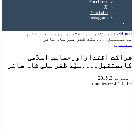
Facebook
X
YouTube
Instagram
Search
for
Home
/
مضامین
/
شراکتِ اقتداراورجماعت اسلامی
کامستقبل۔۔۔۔سیّد ظفر علی شاہ ساغر
مضامین
شراکتِ اقتداراورجماعت اسلامی
کامستقبل۔۔۔۔سیّد ظفر علی شاہ ساغر
اکتوبر 3, 2015
4 minutes read
383
0