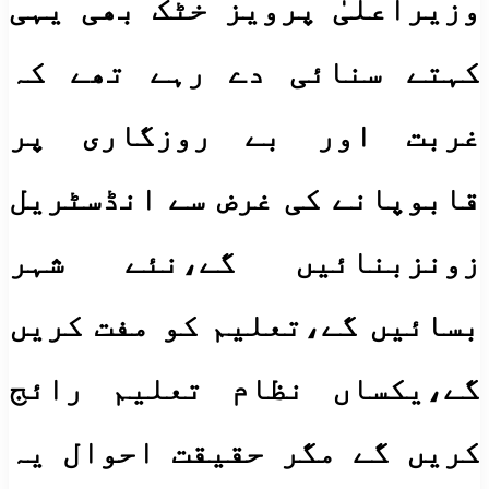
وزیراعلیٰ پرویز خٹک بھی یہی
کہتے سنائی دے رہے تھے کہ
غربت اور بے روزگاری پر
قابوپانے کی غرض سے انڈسٹریل
زونزبنائیں گے،نئے شہر
بسائیں گے،تعلیم کو مفت کریں
گے،یکساں نظام تعلیم رائج
کریں گے مگر حقیقت احوال یہ