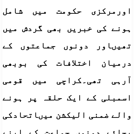
اورمرکزی حکومت میں شامل
ہونے کی خبریں بھی گردش میں
تھیںاور دونوں جماعتوں کے
درمیان اختلافات کی بوبھی
آرہی تھی۔کراچی میں قومی
اسمبلی کے ایک حلقہ پر ہونے
والے ضمنی الیکشن میںاتحادکی
بجائے دونوں جماعت کے اپنے