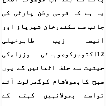
یہ ہے کہ قومی وطن پارٹی کی
جانب سے سکندرخان شیرپاﺅ اور
انیسہ زیب طاہرخیلی
12اکتوبرکوصوبائی وزراءکی
حیثیت سے حلف اٹھائیں گے یوں
صبح کابھولاشام کوگھرلوٹ آئے
تواسے بھولانہیں کہتے کے