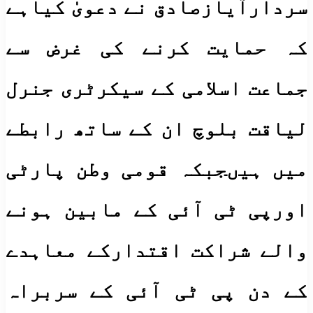
سردارآیازصادق نے دعویٰ کیاہے
کہ حمایت کرنے کی غرض سے
جماعت اسلامی کے سیکرٹری جنرل
لیاقت بلوچ ان کے ساتھ رابطے
میں ہیںجبکہ قومی وطن پارٹی
اورپی ٹی آئی کے مابین ہونے
والے شراکت اقتدارکے معاہدے
کے دن پی ٹی آئی کے سربراہ