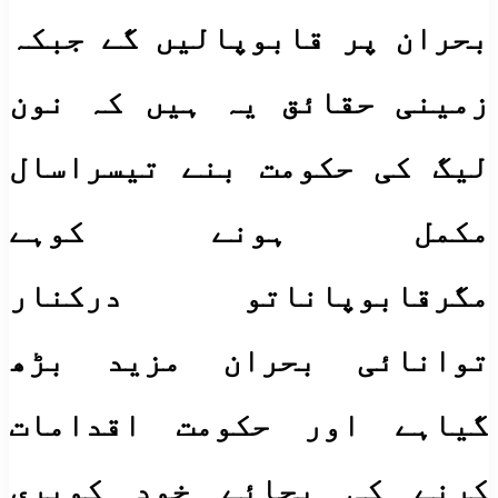
بحران پر قابوپالیں گے جبکہ
زمینی حقائق یہ ہیں کہ نون
لیگ کی حکومت بنے تیسراسال
مکمل ہونے کوہے
مگرقابوپاناتو درکنار
توانائی بحران مزید بڑھ
گیاہے اور حکومت اقدامات
کرنے کی بجائے خود کوبری