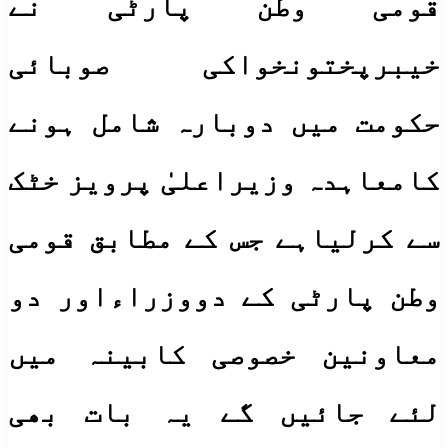
قومی وطن پارٹی نے
خیبرپختونخواکی صوبائی
حکومت میں دوبارہ شامل ہونے
کامعاہدہ وزیراعلیٰ پرویز خٹک
سے کرلیاہے جس کے مطابق قومی
وطن پارٹی کے دووزراءاور دو
معاونین خصوصی کابینہ میں
لئے جائیں گے یہ بات بھی