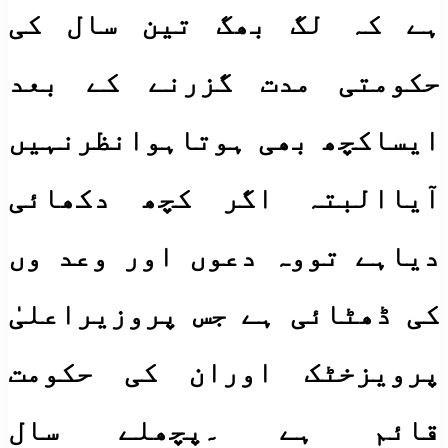
ہے کہ لگ بھگ تین سال کی
حکومتی مدت گزرنے کے بعد
ایساکچھ بھی ہوتاہوانظرنہیں
آیاالبتہ اگر کچھ دکھائی
دیاہے تووہ دعوں اور وعد وں
کی ڈھٹائی ہے جس پروزیراعلیٰ
پرویزخٹک اوران کی حکومت
قائم ہے ۔پچھلے سال