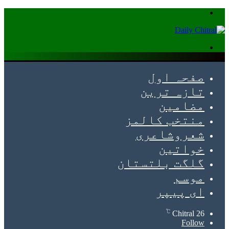
Menu
Search
for
صفحہ اول
تازہ ترین
مضامین
منتخب کالمز
شعروشاعری
خواتین
گلگت بلتستان
موسم
ای پیپر
℃
Chitral
26
Follow