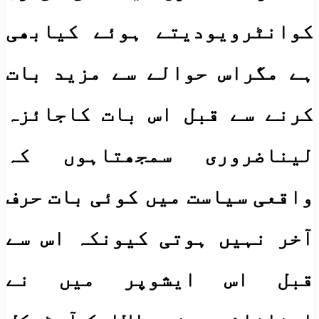
کوانٹرویودیتے ہوئے کیابھی
ہے مگراس حوالے سے مزید بات
کرنے سے قبل اس بات کاجائزہ
لیناضروری سمجھتاہوں کہ
واقعی سیاست میں کوئی بات حرف
آخر نہیں ہوتی کیونکہ اس سے
قبل اس ایشوپر میں نے