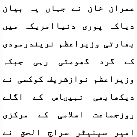
عمران خان نے جہاں یہ بیان
دیاکہ پوری دنیاامریکہ میں
بھارتی وزیراعظم نریندرمودی
کے گرد گھومتی رہی جبکہ
وزیراعظم نوازشریف کوکسی نے
دیکھابھی نہیںاس کے اگلے
روزجماعت اسلامی کے مرکزی
امیر سینیٹر سراج الحق نے