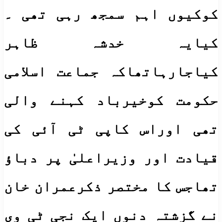
کوکیوں اہم سمجھ رہی تھی ۔
کیایہ خدشہ ظاہر
کیاجارہاتھاکہ جماعت اسلامی
حکومت کوخیرباد کہنے والی
تھی اوراس کاپی ٹی آئی کی
قیادت اور وزیراعلیٰ پر دباﺅ
تھاجس کا مختصر ذکرعمران خان
نے گزشتہ دنوں ایک نجی ٹی وی