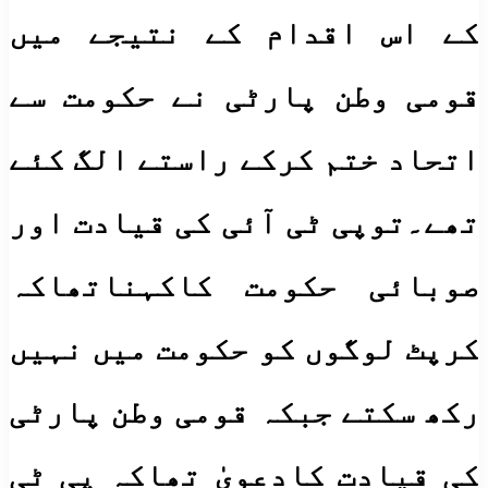
کے اس اقدام کے نتیجے میں
قومی وطن پارٹی نے حکومت سے
اتحاد ختم کرکے راستے الگ کئے
تھے۔توپی ٹی آئی کی قیادت اور
صوبائی حکومت کاکہناتھاکہ
کرپٹ لوگوں کو حکومت میں نہیں
رکھ سکتے جبکہ قومی وطن پارٹی
کی قیادت کادعویٰ تھاکہ پی ٹی