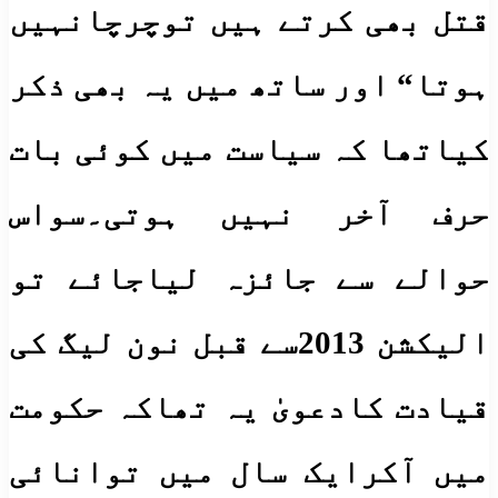
قتل بھی کرتے ہیں توچرچانہیں
ہوتا“ اور ساتھ میں یہ بھی ذکر
کیاتھا کہ سیاست میں کوئی بات
حرف آخر نہیں ہوتی۔سواس
حوالے سے جائزہ لیاجائے تو
الیکشن 2013سے قبل نون لیگ کی
قیادت کادعویٰ یہ تھاکہ حکومت
میں آکرایک سال میں توانائی