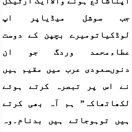
اپناشائع ہونے والاایک آرٹیکل
جب سوشل میڈیاپر اپ
لوڈکیاتومیرے بچپن کے دوست
عطاءمحمد وردگ جو ان
دنوںسعودی عرب میں مقیم ہیں
نے اس پر تبصرہ کرتے ہوئے
لکھاتھاکہ” ہم آہ بھی کرتے
ہیں توہوجاتے ہیں بدنام۔وہ