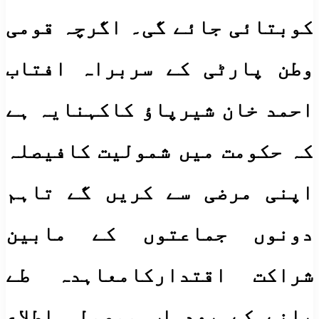
کوبتائی جائے گی۔ اگرچہ قومی
وطن پارٹی کے سربراہ افتاب
احمد خان شیرپاﺅ کاکہنایہ ہے
کہ حکومت میں شمولیت کافیصلہ
اپنی مرضی سے کریں گے تاہم
دونوں جماعتوں کے مابین
شراکت اقتدارکامعاہدہ طے
پانے کے بعد اب موصولہ اطلاع