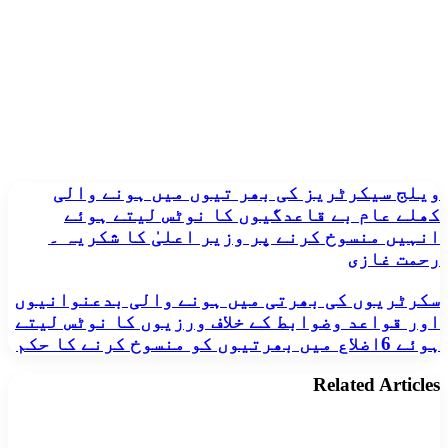
ویلج
ویلج سیکرٹریز کی بھر تیوں میں ہونے والی
سیکرٹریز
کھلے عام بے قاعدگیوں کا نوٹس لیتے ہوئے
کی
انہیں منسوخ کرنے پر وزیر اعلیٰ کا شکریہ ۔
بھر
رحمت غازی
تیوں
میں
سکرٹریوں
سکرٹریوں کی بھرتی میں ہونے والی بدعنوانیوں
ہونے
کی
والی
اور قواعد وضوابط کے خلاف ورزیوں کا نوٹس لیتے
بھرتی
کھلے
ہوئے 6اضلاع میں بھرتیوں کو منسوخ کرنے کا حکم
میں
عام
ہونے
بے
Related Articles
والی
قاعدگیوں
بدعنوانیوں
کا
اور
نوٹس
قواعد
لیتے