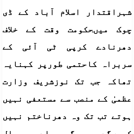
شہراقتدار اسلام آباد کے ڈی
چوک میںحکومت وقت کے خلاف
دھرنادے کرپی ٹی آئی کے
سربراہ کاحتمی طورپر کہنایہ
تھاکہ جب تک نوزشریف وزارت
عظمیٰ کے منصب سے مستعفی نہیں
ہوتے تب تک وہ دھرناختم نہیں
کریںگے مگرپچھلے سال