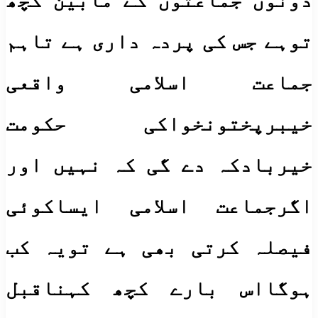
دونوں جماعتوں کے مابین کچھ
توہے جس کی پردہ داری ہے تاہم
جماعت اسلامی واقعی
خیبرپختونخواکی حکومت
خیربادکہ دے گی کہ نہیں اور
اگرجماعت اسلامی ایساکوئی
فیصلہ کرتی بھی ہے تویہ کب
ہوگااس بارے کچھ کہناقبل