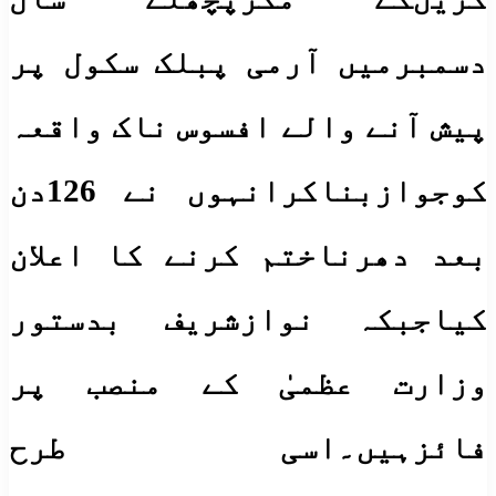
دسمبرمیں آرمی پبلک سکول پر
پیش آنے والے افسوس ناک واقعہ
کوجوازبناکرانہوں نے 126دن
بعد دھرناختم کرنے کا اعلان
کیاجبکہ نوازشریف بدستور
وزارت عظمیٰ کے منصب پر
فائزہیں۔اسی طرح