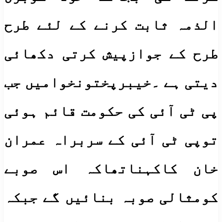
الذمہ ثابت کرنے کے لئے طرح
طرح کے جوازپیش کرتی دکھائی
دیتی ہے ۔خیبرپختونخوامیں جب
پی ٹی آئی کی حکومت قائم ہوئی
توپی ٹی آئی کے سربراہ عمران
خان کاکہناتھاکہ اس صوبے
کومثالی صوبہ بنائیں گے جبکہ