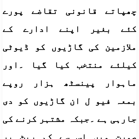
چھپاتے قانونی تقاضے پورے
کئے بغیر اپنے ادارے کے
ملازمین کی گاڑیوں کو ڈیوٹی
کیلئے منتخب کیا گیا ۔اور
ماہوار پینسٹھ ہزار روپے
بمعہ فیو ل ان گاڑیوں کو دی
جارہی ہے ۔جبکہ مشتہر کرنے کی
صورت میں اس سے کم ریٹ پر