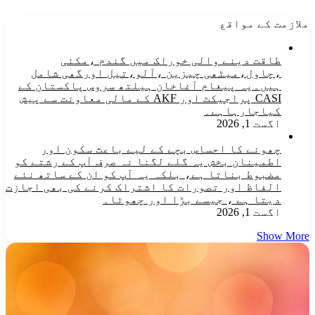
ملازمت کے مواقع
طاقت دینے والی خوراک میں گندم ،مکئی
،چاول،میٹھی چیزین ،آلو،تیل اورگھی شامل
ہیں۔یہ پیغام آغاخان ہیلتھ سروس پاکستان کے
CASI پراجیکٹ اور AKF کے مالی معاونت سے پیش
کیاجارہاہے۔
اگست 1, 2026
چھونے کا احساس بچے کے لیے باعث سکون اور
اطمینان بخش یہ گلے لگنا نہ صرف آپ کے رشتے کو
مضبوط بناتا ہے، بلکہ یہ آپ کو ان کے ساتھ نئے
الفاظ اور تصورات کا اشتراک کرنے کی بھی اجازت
دیتا ہے ، جیسے بڑا اور چھوٹا۔
اگست 1, 2026
Show More