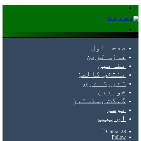
Menu
Search
for
صفحہ اول
تازہ ترین
مضامین
منتخب کالمز
شعروشاعری
خواتین
گلگت بلتستان
موسم
ای پیپر
℃
Chitral
28
Follow