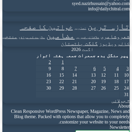
syed.nazirhussain@yahoo.com
info@dailychitral.com
تازہ ترین
خواتین کا صفحہ
تصاویر
مضامین
شعروشاعری
منتخب
علاقائی خبریں
ملازمت کے مواقع
گلگت بلتستان
کالم
ویڈیوز
اگست 2026
پیر
منگل
بدھ
جمعرات
جمعہ
ہفتہ
اتوار
2
1
9
8
7
6
5
4
3
16
15
14
13
12
11
10
23
22
21
20
19
18
17
30
29
28
27
26
25
24
31
« جولائی
About
Clean Responsive WordPress Newspaper, Magazine, News and
Blog theme. Packed with options that allow you to completely
customize your website to your needs.
Newsletter