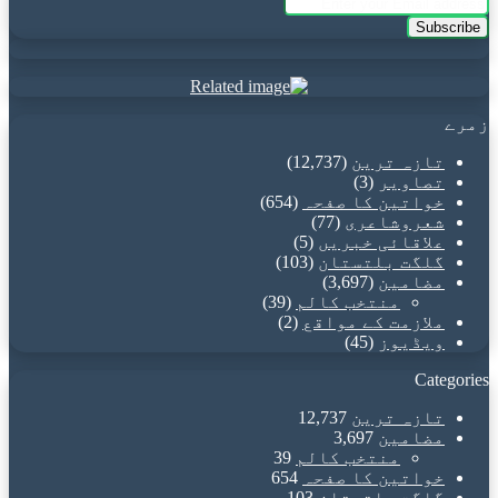
Enter
your
Email
address
زمرے
تازہ ترین
(12,737)
تصاویر
(3)
خواتین کا صفحہ
(654)
شعروشاعری
(77)
علاقائی خبریں
(5)
گلگت بلتستان
(103)
مضامین
(3,697)
منتخب کالم
(39)
ملازمت کے مواقع
(2)
ویڈیوز
(45)
Categories
تازہ ترین
12,737
مضامین
3,697
منتخب کالم
39
خواتین کا صفحہ
654
گلگت بلتستان
103