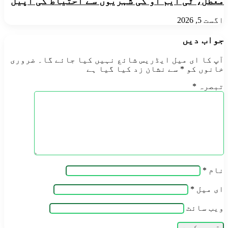
معطل، ٹی ایم او کی شہریوں سے احتیاط کی اپیل
اگست 5, 2026
جواب دیں
آپ کا ای میل ایڈریس شائع نہیں کیا جائے گا۔
ضروری
خانوں کو
*
سے نشان زد کیا گیا ہے
تبصرہ
*
نام
*
ای میل
*
ویب‌ سائٹ