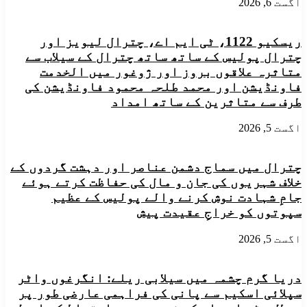
اگست 6, 2026
کیاجائے۔
عمائدین
کاپریس
ریسکیو 1122، ٹی ایم اے، چترال لیویز اور
کانفرنس
چترال پولیس کے ساتھ ساتھ چترال کے سیلاب سے
متاثرہ علاقوں بروز اور ژوغور میں الخدمت
فاونڈیشن اور محمد طلحہ محمود فاونڈیشن کی
طرف سے متاثرین کے ساتھ امداد
اگست 5, 2026
چترال میں سماج دشمن عناصر اور دہشت گردوں کے
خلاف شہریوں کی جان و مال کی حفاظت کرتے ہوئے
جامِ شہادت نوش کرنے والے پولیس کے عظیم
سپوتوں کو خراجِ عقیدت پیش
اگست 5, 2026
دریا گرم چشمہ میں سیلابی ریلے: انگرغوں واٹر
سپلائی اسکیم سے پانی کی فراہمی عارضی طور پر