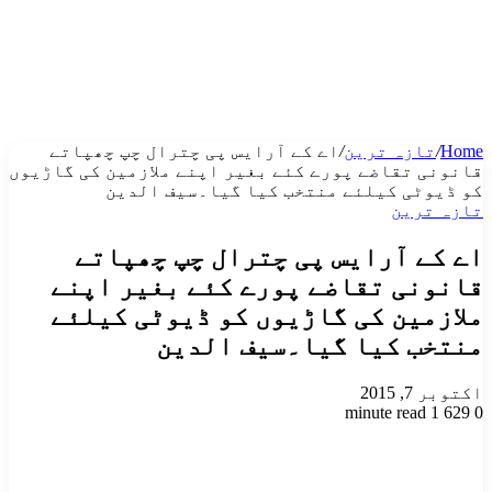
Home
/
تازہ ترین
/
اے کے آرایس پی چترال چپ چھپاتے
قانونی تقاضے پورے کئے بغیر اپنے ملازمین کی گاڑیوں
کو ڈیوٹی کیلئے منتخب کیا گیا۔سیف الدین
تازہ ترین
اے کے آرایس پی چترال چپ چھپاتے
قانونی تقاضے پورے کئے بغیر اپنے
ملازمین کی گاڑیوں کو ڈیوٹی کیلئے
منتخب کیا گیا۔سیف الدین
اکتوبر 7, 2015
1 minute read
629
0