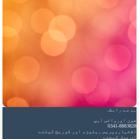
ہم سے رابطہ
فون اورواٹس ایپ
0341-8883828
اشتہار،پریس ریلیز، اور کوریج کیلئے
ای میل کیجئے