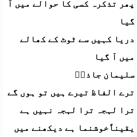
پھر تذکرہ کسی کا حوالے میں آ
گیا
دریا کہیں سے ٹوٹ کے کھالے
میں آ گیا
سلیمان جاذبؔ
ترے الفاظ تیرے ہیں تو ہوں گے
ترا لہجہ ترا لہجہ نہیں ہے
یقیناًخوشنما ہے دیکھنے میں