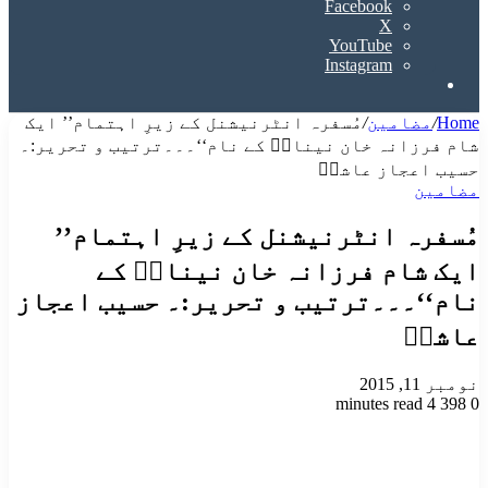
Facebook
X
YouTube
Instagram
Search
for
Home
/
مضامین
/
مُسفرہ انٹرنیشنل کے زیرِ اہتمام’’ ایک
شام فرزانہ خان نیناںؔ کے نام‘‘۔۔۔ترتیب و تحریر:۔
حسیب اعجاز عاشرؔ
مضامین
مُسفرہ انٹرنیشنل کے زیرِ اہتمام’’
ایک شام فرزانہ خان نیناںؔ کے
نام‘‘۔۔۔ترتیب و تحریر:۔ حسیب اعجاز
عاشرؔ
نومبر 11, 2015
4 minutes read
398
0