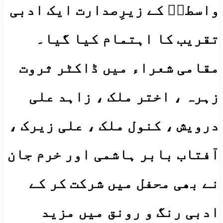
واسطیؔ کے زیرِصدارت ایک ادبی
تقریب کا اہتمام کیا گیا۔
مقامی شعراء میں ڈاکٹر ثروت
زہرہ ، اختر ملک ، زاہد علی
درویش ، کنول ملک ، علی زیرک ،
آفتاب بابر ہاشمی اور خرم جان
نے بھی محفل میں شرکت کر کے
ادبی رنگ و رونق میں مزید