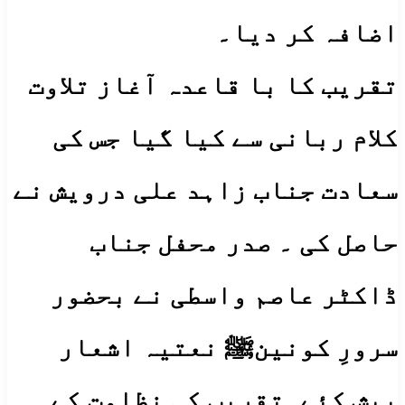
اضافہ کر دیا۔
تقریب کا با قاعدہ آغاز تلاوت
کلام ربانی سے کیا گیا جس کی
سعادت جناب زاہد علی درویش نے
حاصل کی ۔ صدر محفل جناب
ڈاکٹر عاصم واسطی نے بحضور
سرورِ کونینﷺ نعتیہ اشعار
پیش کئے۔تقریب کی نظامت کے