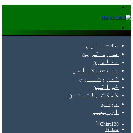
Menu
Search
for
صفحہ اول
تازہ ترین
مضامین
منتخب کالمز
شعروشاعری
خواتین
گلگت بلتستان
موسم
ای پیپر
℃
Chitral
30
Follow