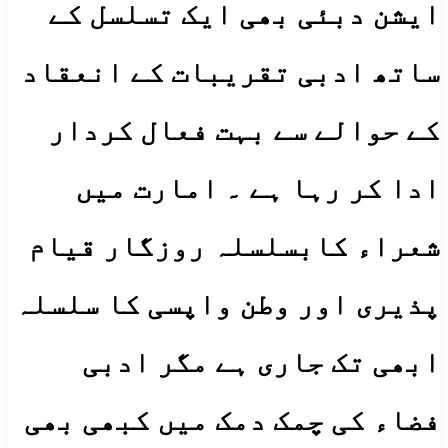
ایشن دبئی بھی ایک تسلسل کے
ساتھ ادبی تقریبات کے انعقاد
کے حوالے سے بہت فعال کردار
ادا کر رہا ہے ۔ امارت میں
شعراء کابسلسلہ روزگار قیام
پذیری اور وطن واپسی کا سلسلہ
ابھی تک جاری ہے مگر ادبی
فضاء کی چمک دمک میں کبھی بھی