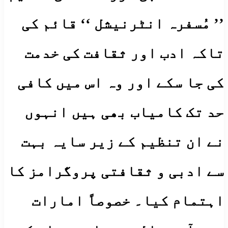
’’ مُسفرہ انٹرنیشل ‘‘ قائم کی
تاکہ ادب اور ثقافت کی خدمت
کی جا سکے اور وہ اس میں کافی
حد تک کامیاب بھی ہیں انہوں
نے ان تنظیم کے زیر سایہ بہت
سے ادبی و ثقافتی پروگرامز کا
اہتمام کیا۔ خصوصاً امارات