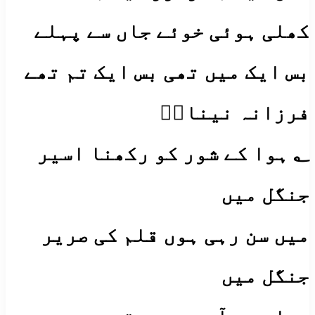
کھلی ہوئی خوئے جاں سے پہلے
بس ایک میں تھی بس ایک تم تھے
فرزانہ نیناںؔ
؂ ہوا کے شور کو رکھنا اسیر
جنگل میں
میں سن رہی ہوں قلم کی صریر
جنگل میں