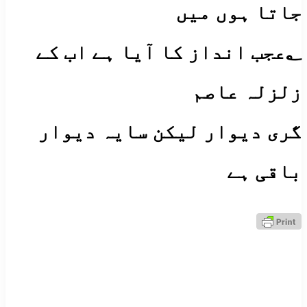
جاتا ہوں میں
؂عجب انداز کا آیا ہے اب کے
زلزلہ عاصم
گری دیوار لیکن سایہ دیوار
باقی ہے