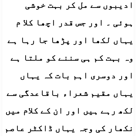
ادیبوں سے مل کر بہت خوشی
ہوئی ۔ اور جس قدر اچھا کلا م
یہاں لکھا اور پڑھا جا رہا ہے
وہ بہت کم ہی سننے کو ملتا ہے
اور دوسری اہم بات کہ یہاں
یہاں مقیم شعراء باقاعدگی سے
لکھ رہے ہیں اور ان کے کلام میں
نکھار کی وجہ یہاں ڈاکٹر عاصم