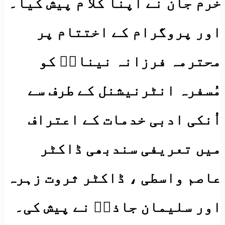
خرم جان نے اپنا کلا م پیش کیا۔
اور پروگرام کے اختتام پر
محترمہ فرزانہ نیناںؔ کو
مُسفرہ انٹرنیشنل کے طرف سے
اُنکی ادبی خدمات کے اعتراف
میں تعریفی سندبھی ڈاکٹر
عاصم واسطی ، ڈاکٹر ثروت زہرہ
اور سلیمان جاذبؔ نے پیش کی۔