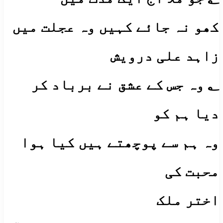
کھو نہ جائے کہیں وہ عجلت میں
زاہد علی درویش
؂ وہ جس کے عشق نے برباد کر
دیا ہم کو
وہ ہم سے پوچھتے ہیں کیا ہوا
محبت کی
اختر ملک