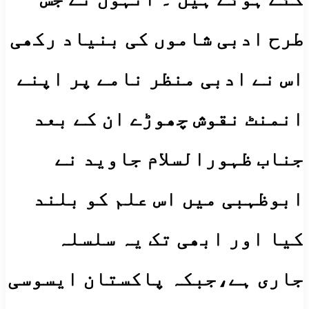
طرح ادبی شاموں کی بنیاد رکھی
اس نے ادبی منظر نامے پر اپنے
انمنٹ نقوش چھوڑے ان کے بعد
جناب ظہورالسلام جاوید نے
ابوظہبی میں اس علم کو بلند
کیا اور ابھی تک یہ سلسلہ
جاری ہے،جبکہ پاکستان ایسوسی