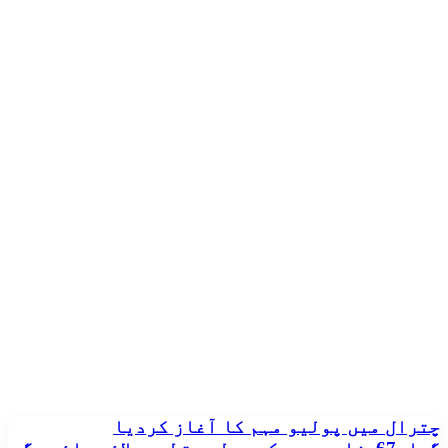
چترال
چترال میں پولیو مہم کا آغاز کردیا
میں