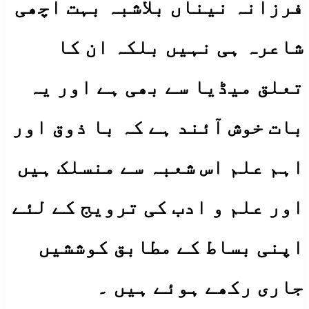
فرزانہ نیناں بلاشبہ بہت اچھی
شاعرہ ہی نہیں بلکہ ان کا
تعلق میڈیا سے بھی ہے اور یہ
بات خوش آئند ہے کہ با ذوق اور
اہم علم اس شعبہ سے منسلک ہیں
اور علم و ادب کی ترویج کے لئے
اپنی بساط کے مطابق کوششیں
جاری رکھے ہوئے ہیں ۔