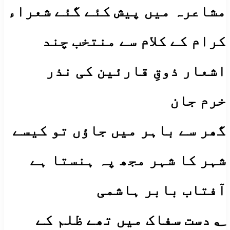
مشاعرہ میں پیش کئے گئے شعراء
کرام کے کلام سے منتخب چند
اشعار ذوقِ قارئین کی نذر
خرم جان
گھر سے باہر میں جاؤں تو کیسے
شہر کا شہر مجھ پہ ہنستا ہے
آفتاب بابر ہاشمی
؂ دست سفاک میں تھے ظلم کے