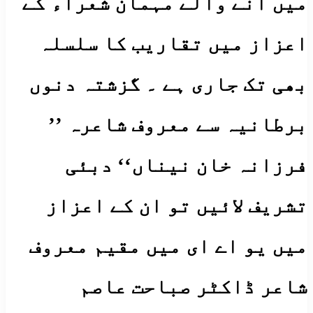
میں آنے والے مہمان شعراء کے
اعزاز میں تقاریب کا سلسلہ
بھی تک جاری ہے ۔ گزشتہ دنوں
برطانیہ سے معروف شاعرہ ’’
فرزانہ خان نیناں‘‘ دبئی
تشریف لائیں تو ان کے اعزاز
میں یو اے ای میں مقیم معروف
شاعر ڈاکٹر صباحت عاصم