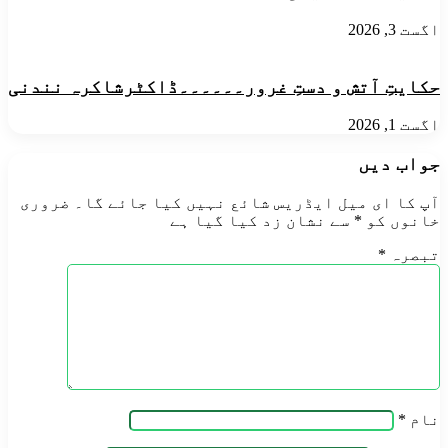
اگست 3, 2026
حکایتِ آتش و دستِ غرور۔۔۔۔۔۔ڈاکٹرشاکرہ نندنی
اگست 1, 2026
جواب دیں
آپ کا ای میل ایڈریس شائع نہیں کیا جائے گا۔
ضروری
خانوں کو
*
سے نشان زد کیا گیا ہے
تبصرہ
*
نام
*