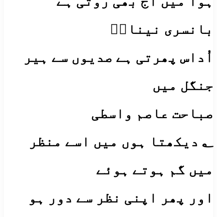
ہوا میں آج بھی روتی ہے
بانسری نیناںؔ
اُداس پھرتی ہے صدیوں سے ہیر
جنگل میں
صباحت عاصم واسطی
؂ دیکھتا ہوں میں اسے منظر
میں گم ہوتے ہوئے
اور پھر اپنی نظر سے دور ہو