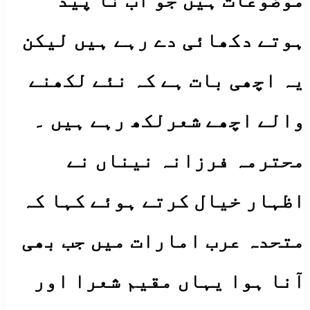
موضوعات ہیں جو اب نا پید
ہوتے دکھائی دے رہے ہیں لیکن
یہ اچھی بات ہے کہ نئے لکھنے
والے اچھے شعرلکھ رہے ہیں ۔
محترمہ فرزانہ نیناں نے
اظہار خیال کرتے ہوئے کہا کہ
متحدہ عرب امارات میں جب بھی
آنا ہوا یہاں مقیم شعرا اور