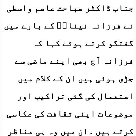
جناب ڈاکٹر صباحت عاصم واسطی
نے فرزانہ نیناںؔ کے بارے میں
گفتگو کرتے ہوئے کہا کہ
فرزانہ آج بھی اپنے ماضی سے
جڑی ہوئی ہیں ان کے کلام میں
استعمال کی گئی تراکیب اور
موضوعات اپنی ثقافت کی عکاسی
کرتے ہیں ۔ان میں وہ ہی مناظر