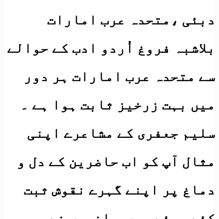
دبئی ،متحدہ عرب امارات
بلاشبہ فروغ اُردو ادب کے حوالے
سے متحدہ عرب امارات ہر دور
میں بہت زرخیز ثابت ہوا ہے ۔
سلیم جعفری کے مشاعرے اپنی
مثال آپ کو اب حاضرین کے دل و
دماغ پر اپنے گہرے نقوش ثبت
کئے ہوئے ہیں ۔ انہوں نے جس