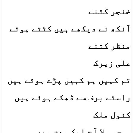
خنجر کتنے
آنکھ نے دیکھے ہیں کٹتے ہوئے
منظر کتنے
علی زیرک
تم کہیں ہم کہیں پڑے ہوئے ہیں
راستے برف سے ڈھکے ہوئے ہیں
کنول ملک
؂ جو ملا آج ایک مدت میں