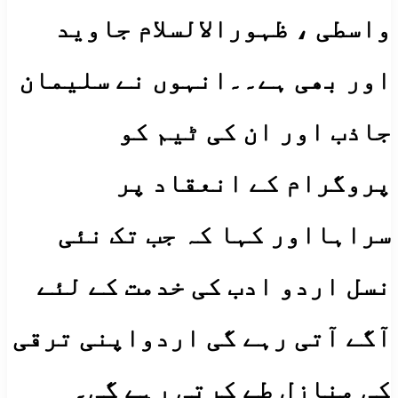
واسطی ، ظہورالالسلام جاوید
اور بھی ہے۔۔انہوں نے سلیمان
جاذب اور ان کی ٹیم کو
پروگرام کے انعقاد پر
سراہااور کہا کہ جب تک نئی
نسل اردو ادب کی خدمت کے لئے
آگے آتی رہے گی اردواپنی ترقی
کی منازل طے کرتی رہے گی۔