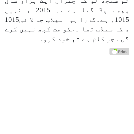
تم سمجھ لو کہ چترال ایک ہزار سال
پچھے چلا گیا ہے۔یہ 2015 ء نہیں
1015ء ہے۔گزرا ہوا سیلاب جو لا ئی1015
ء کا سیلاب تھا ۔حکو مت کچھ نہیں کرے
گی ۔جو کام ہے تم خود کرو۔