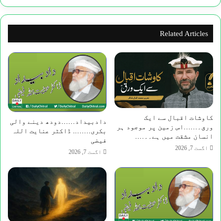
لوگ
پی
ایم
Related Articles
ایل
این
میں
شامل
کاوشات اقبال سے ایک
​دادبیداد……دودھ دینے والی
ورق۔……اس زمین پر موجود ہر
بکری…….. ڈاکٹر عنایت اللہ
انسان مشقت میں ہے۔۔….
فیضی
اگست 7, 2026
اگست 7, 2026