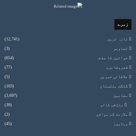
زمرے
تازہ ترین
(12,741)
تصاویر
(3)
خواتین کا صفحہ
(654)
شعروشاعری
(77)
علاقائی خبریں
(5)
گلگت بلتستان
(103)
مضامین
(3,697)
منتخب کالم
(39)
ملازمت کے مواقع
(2)
ویڈیوز
(45)