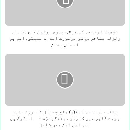
میری
اولین
ترجیح
ہے۔
زلزلہ
متاثرین
تحصیل ارندوہ کی ترقی میری اولین ترجیح ہے۔
کو
زلزلہ متاثرین کو ہرصورت امداد ملیگی۔ایم پی
ہرصورت
اے سلیم خان
امداد
ملیگی۔
پاکستان
ایم
مسلم
پی
لیگ(ن)
اے
ضلع
سلیم
چترال
خان
کامروئے
اور
پریت
گاؤں
میں
پاکستان مسلم لیگ(ن) ضلع چترال کامروئے اور
کارنر
پریت گاؤں میں کارنر میٹنگزبڑی تعداد لوگ پی
میٹنگزبڑی
ایم ایل این میں شامل
تعداد