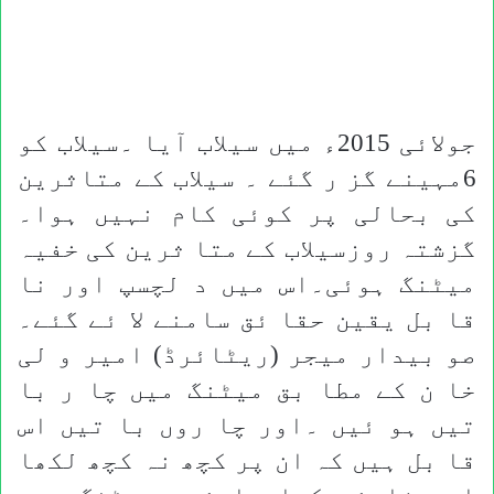
جولائی 2015ء میں سیلاب آیا ۔سیلاب کو
6مہینے گز ر گئے ۔ سیلاب کے متاثرین
کی بحالی پر کوئی کام نہیں ہوا۔
گزشتہ روزسیلاب کے متا ثرین کی خفیہ
میٹنگ ہوئی۔اس میں د لچسپ اور نا
قا بل یقین حقا ئق سامنے لا ئے گئے۔
صو بیدار میجر (ریٹائرڈ) امیر و لی
خا ن کے مطا بق میٹنگ میں چا ر با
تیں ہو ئیں ۔اور چا روں با تیں اس
قا بل ہیں کہ ان پر کچھ نہ کچھ لکھا