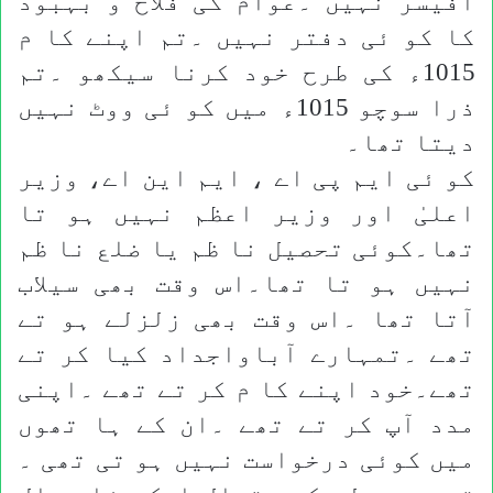
آفیسر نہیں ۔عوام کی فلاح و بہبود
کا کو ئی دفتر نہیں ۔تم اپنے کا م
1015ء کی طرح خود کرنا سیکھو ۔تم
ذرا سوچو 1015ء میں کو ئی ووٹ نہیں
دیتا تھا۔
کو ئی ایم پی اے ، ایم این اے، وزیر
اعلیٰ اور وزیر اعظم نہیں ہو تا
تھا۔کوئی تحصیل نا ظم یا ضلع نا ظم
نہیں ہو تا تھا۔اس وقت بھی سیلاب
آتا تھا ۔اس وقت بھی زلزلے ہو تے
تھے ۔تمہارے آباواجداد کیا کر تے
تھے۔خود اپنے کا م کر تے تھے ۔اپنی
مدد آپ کر تے تھے ۔ان کے ہا تھوں
میں کوئی درخواست نہیں ہو تی تھی ۔