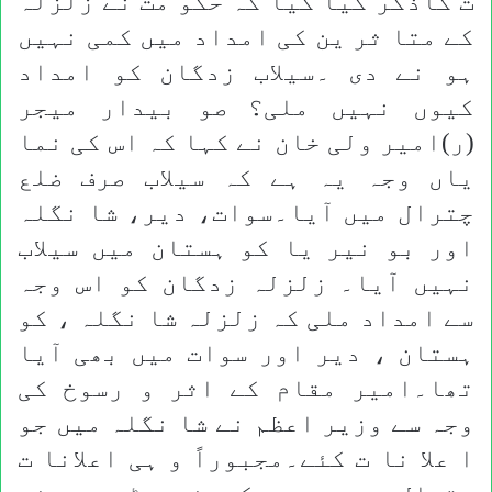
ت کاذکر کیا گیا کہ حکو مت نے زلزلہ
کے متا ثر ین کی امداد میں کمی نہیں
ہو نے دی ۔سیلاب زدگان کو امداد
کیوں نہیں ملی؟ صو بیدار میجر
(ر)امیر ولی خان نے کہا کہ اس کی نما
یاں وجہ یہ ہے کہ سیلاب صرف ضلع
چترال میں آیا۔سوات، دیر، شا نگلہ
اور بو نیر یا کو ہستان میں سیلاب
نہیں آیا۔ زلزلہ زدگان کو اس وجہ
سے امداد ملی کہ زلزلہ شا نگلہ ، کو
ہستان ، دیر اور سوات میں بھی آیا
تھا۔امیر مقام کے اثر و رسوخ کی
وجہ سے وزیر اعظم نے شا نگلہ میں جو
ا علا نا ت کئے۔مجبوراً و ہی اعلانا ت