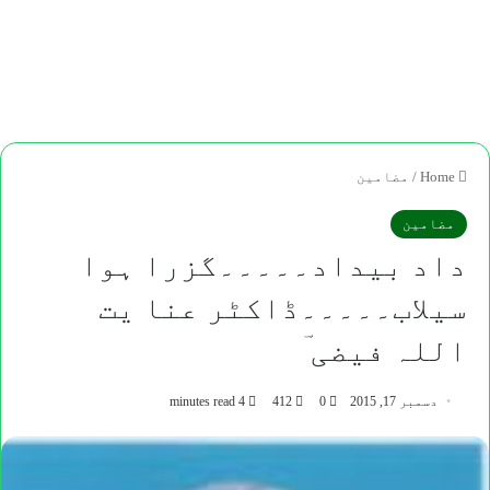
Home
/
مضامین
مضامین
داد بیداد۔۔۔۔۔گزرا ہوا
سیلاب۔۔۔۔۔ڈاکٹر عنا یت
اللہ فیضی ؔ
دسمبر 17, 2015
0
412
4 minutes read