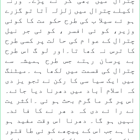
چترال میں بھی کر نے پڑے۔ ورنہ
اکیلے چترال میں زلزلہ آتا تو گزرے
ہو ئے سیلا ب کی طرح حکو مت کا کوئی
وزیر، کو ئی افسر ، کو ئی جر نیل
چترال کے عوا م کی حا لت پر کسی طرح
کا ترس نہ کھا تا۔اور لو گ اس طرح
بے پرسان رہتے جس طرح ہمیشہ سے
چترال کی قسمت میں لکھا ہے ۔میٹنگ
میں ایک سیا سی کا رکن نے تجو یز دی
کہ اسلام آباد میں دھرنا دیا جائے۔
اس پر گر ما گرم بحث ہو ئی ۔اکثر یت
نے را ئے دی کہ د ھر نے کا فا ئدہ
نہیں ہو گا۔ دھرنا اس وقت مفید ہو
تا ہے جب اس کے پیچھے کو ئی طا قتور