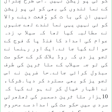
کو ئی پو زیشن نہیں ۔اس طرح چترال
کے نما ئندوں کی بھی کو ئی پو زیشن
نہیں ان کی با ت کو وُقعت دینے والا
کو ئی نہیں یہی نما ئندے تھے جنہوں
نے مطالبہ کیا تھا کہ سیلا ب زدہ
عوام کی امداد کا فنڈ پا ک فوج کے
حو الے کیا جا ئے۔ایک اور رہنما نے
تجو یز دی کہ روڈ بلاک کر کے حکو مت
کی تو جہ سیلاب کے متا ثرین کی طرف
مبذول کرائی جائے۔حا ضرین نے اس
تجو یز کو بھی مسترد کر دیا۔شرکاء
نے اظہار خیال کر تے ہو ئے کہا کہ
10ہزار متا ثرین دسمبر کی ٹھٹھرتی
سرد ی میں حکو مت کی امداد سے محروم