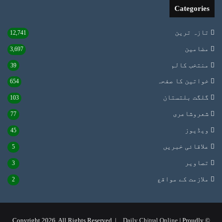
Categories
تازہ ترین
12,741
مضامین
3,697
منتخب کالم
39
خواتین کا صفحہ
654
گلگت بلتستان
103
شعروشاعری
77
ویڈیوز
45
علاقائی خبریں
5
تصاویر
3
ملازمت کے مواقع
2
Daily Chitral Online
| Proudly
© Copyright 2026, All Rights Reserved |