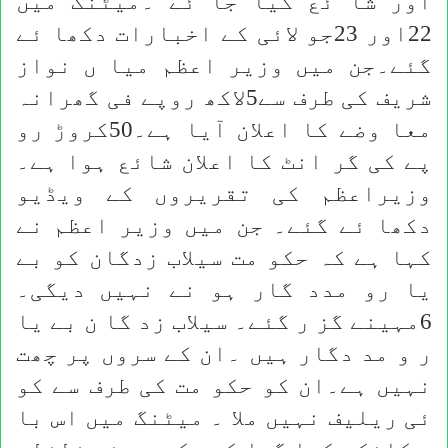
اور شا ئع کیا جا ئے ۔میٹنگ میں
22اور 23جو لائی کے اخبارات دکھا ئے
گئے۔جن میں وزیر اعظم میا ں نواز
شریف کی طرف سے5لاکھ روپے فی گھرانہ
معا وضے کا اعلان آیا ہے۔50کروڑ رو
پے کی گر انٹ کا اعلان شائع ہوا ہے۔
وزیراعظم کی تقریروں کے ویڈیو
دکھا ئے گئے۔ جن میں وزیر اعظم نے
کہا ہے کہ حکو مت سیلاب زدگان کو بے
یا رو مدد گار ہو نے نہیں دیگی۔
6مہینے گز ر گئے۔ سیلاب زد گا ن بے یا
ر و مد دگار ہیں ۔ان کے سروں پر چھت
نہیں ہے۔ان کو حکو مت کی طرف سے کو
ئی ریلیف نہیں ملا ۔ میٹنگ میں اس با