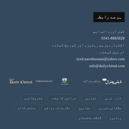
ہم سے رابطہ
فون اورواٹس ایپ
0341-8883828
اشتہار،پریس ریلیز، اور کوریج کیلئے
ای میل کیجئے
syed.nazirhussain@yahoo.com
info@dailychitral.com
تازہ ترین
تصاویر
خواتین کا صفحہ
شعروشاعری
علاقائی خبریں
مضامین
ملازمت کے مواقع
منتخب کالم
ویڈیوز
گلگت بلتستان