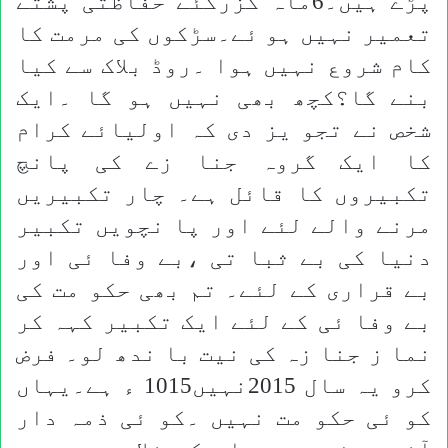
پڑے ہیں۔6ماہ گزرگئے حفاظتی پشتے
تعمیر نہیں ہو ئے۔سڑکوں کی مرمت کا
کام شروع نہیں ہوا ۔روڈ بلاک سے کیا
بنے گا؟کچھ بھی نہیں ہو گا ۔ایک
شخص نے تجو یز دی کہ اولیائے کرام
کا ایک گروہ جنا زے کی پانچ
تکبیروں کا قائل ہے۔ چار تکبیریں
مرنے والے لئے اور پا نچویں تکبیر
دنیا کی بے ثبا تی ،بے وفا ئی اور
بے قراری کے لئے۔ تم بھی حکو مت کی
بے وفا ئی کے لئے ایک تکبیر کہہ کر
نما ز جنا زہ کی نیت با ندھ لو۔ فرض
کرو یہ سال 2015نہیں1015 ء ہے۔یہاں
کو ئی حکو مت نہیں ۔کو ئی ذمہ دار