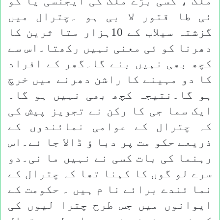
ملک ، کسی بڑے ملک کی ایجنسی یا کو
ئی طا قتور لا بی ہو ۔چترال میں
گزشتہ سیلاب کے 10ہزار متا ثرین کا
دھرنا کو ئی معنی نہیں رکھتا۔اس سے
کچھ بھی نہیں بنے گا۔گھر کے افراد
کا دو مہینے کا راشن دھرنے میں خرچ
ہو گا۔نتیجہ کچھ بھی نہیں ہو گا۔
ایک سما جی کا رکن نے تجویز پیش کی
کہ چترال کے عوامی نمائندوں کے
ذریعے حکو مت پر دبا ؤ ڈالا جا ئے۔اس
رہنما کی بات کسی نے نہیں ما نی۔دو
سرے لو گوں کا کہنا تھا کہ چترال کے
نما ئندے برائے نا م ہیں ۔ حکومت کے
ایوانوں میں جس طرح چترا لیوں کی