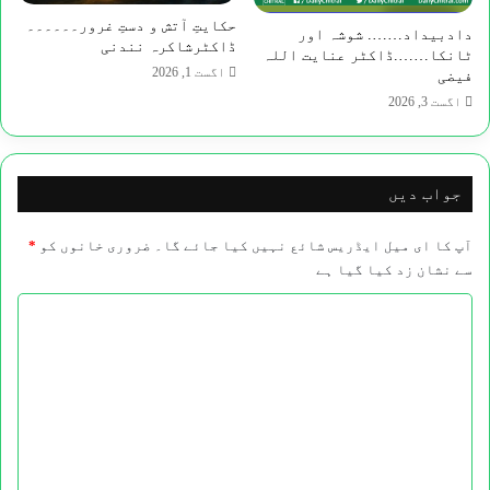
حکایتِ آتش و دستِ غرور۔۔۔۔۔۔
دادبیداد…….​ شوشہ اور
ڈاکٹرشاکرہ نندنی
ٹانکا…….ڈاکٹر عنایت اللہ
اگست 1, 2026
فیضی
اگست 3, 2026
جواب دیں
آپ کا ای میل ایڈریس شائع نہیں کیا جائے گا۔
ضروری خانوں کو
*
سے نشان زد کیا گیا ہے
ت
ب
ص
ر
ہ
*