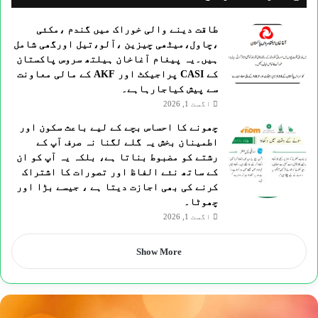
طاقت دینے والی خوراک میں گندم ،مکئی
،چاول،میٹھی چیزین ،آلو،تیل اورگھی شامل
ہیں۔یہ پیغام آغاخان ہیلتھ سروس پاکستان
کے CASI پراجیکٹ اور AKF کے مالی معاونت
سے پیش کیاجارہاہے۔
اگست 1, 2026
چھونے کا احساس بچے کے لیے باعث سکون اور
اطمینان بخش یہ گلے لگنا نہ صرف آپ کے
رشتے کو مضبوط بناتا ہے، بلکہ یہ آپ کو ان
کے ساتھ نئے الفاظ اور تصورات کا اشتراک
کرنے کی بھی اجازت دیتا ہے ، جیسے بڑا اور
چھوٹا۔
اگست 1, 2026
Show More