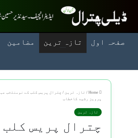
صفحہ اول
تازہ ترین
مضامین
Home
/
تازہ ترین
/
چترال پریس کلب کے نومنتخب عہ
پرویز رشید کاخطاب
تازہ ترین
چترال پریس کلب 