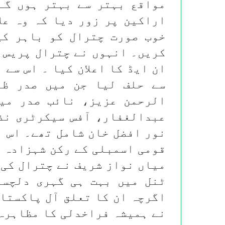
مواقع بہتر سے بہتر ہوں گے
اراکین پر زور دیا کہ وہ عل
خوب صورت چترال کو باہر کی
کریں۔ انہوں نے چترال پریس ک
ان ایڈ کا اعلان کیا ۔ اس سے
سے حلف لیا جن میں صدر ظہ
الرحمن عزیز، نائب صدر می
عبدالغفار، آفس سیکرٹری نذ
نور افضل خان شامل تھے۔ اس م
قومی اسمبلی کے رکن شہزادہ 
میاں نواز شریف نے چترال کی 
ٹنل میں بہت ہی گہری دلچسپ
اگرچہ ان کا تعلق آل پاکستان
نے ہمیشہ فراخدلی کا مظاہرہ 