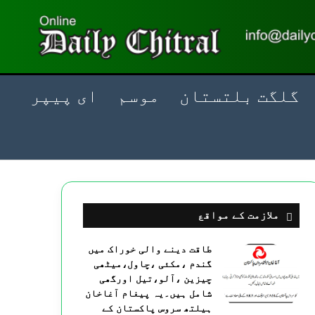
گلگت بلتستان
موسم
ای پیپر
ملازمت کے مواقع
طاقت دینے والی خوراک میں
گندم ،مکئی ،چاول،میٹھی
چیزین ،آلو،تیل اورگھی
شامل ہیں۔یہ پیغام آغاخان
ہیلتھ سروس پاکستان کے