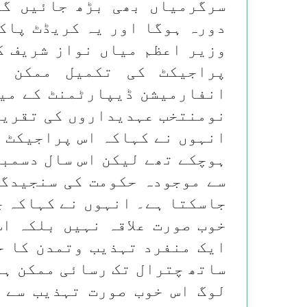
سرگرمیاں بھی بڑھ جائیں گے
دورہ ہوگا اور یہ کریڈٹ پاکس
وزیر اعظم میاں نواز شریف ک
پراجیکٹ کی تکمیل ممکن 
انفارمیشن ڈیپارٹمنٹ کے میڈ
نومنتخب عہدیداروں کی تقریب
ہوچکے تھے لیکن اس سال دسمبر
سے موجودہ حکومت کی سنجیدگی
جاسکتا ہے۔ انہوں نے کہاکہ چ
خوب صورت علاقہ نہیں بلکہ ا
ایک منفرد تہذیب وتمدن کا ح
ساتھ چترال تک رسائی ممکن ہو
لوگ اس خوب صورت تہذیب سے 