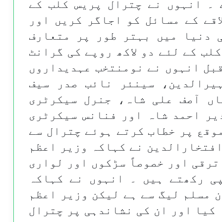
 ۔ انہوں نے چترال پریس کلب کے
اقے کے مسائل کو اجاگر کریں اور
 دنیا میں بہتر طور پر متعارف
لب کے لئے دو لاکھ روپے کی گرانٹ
 قبل انہوں نے نومنتخب عہدیداروں
یرالدین، سینئر نائب صدر سیف
اں آصف علی شاہ، جنرل سیکرٹری
یر احمد شاہ اور فنانس سیکرٹری
وقع پر خطاب کرتے ہوئے چترال سے
افتخارالدین نے کہاکہ وزیر اعظم
ترقی اور خصوصاً سڑکوں اور لواری
ی رکھتے ہیں ۔ انہوں نے کہاکہ
 مسلم لیگ سے ہے لیکن وزیر اعظم
کیا اور ان کی نشاندہی پر چترال