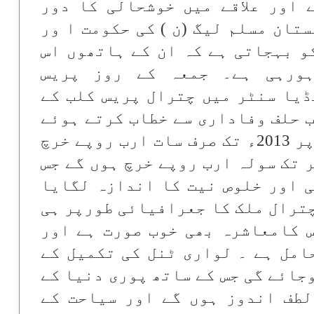
 اور علاقے میں خوشحالی کا دور
تان مسلم لیگ (ن ) کی حکومت ا ور
و بہجاتی ہے کہ ان کے ہاتھوں اس
ہورہی ہے۔ جمعہ کے روز پریس
یا سنٹر میں چترال پریس کلب کے
 حلف وفاداری سے خطاب کرتے ہوئے
انہوں نے کہاکہ اس پراجیکٹ پر 2013ء تک صرف سات ارب روپے خرچ
 تک سولہ ارب روپے خرچ ہوں گے جس
 اور خلوص نیت کا اندازہ لگایا
ترال ملک کا جعرافیائی طورپر ہی
س کامعاشرہ بھی خوب صورت ہے اور
امل ہے ۔ لواری ٹنل کی تکمیل کے
جائے گی جس کے ساتھ پوری دنیا کے
لطف اندوز ہوں گے اور سیاحت کے