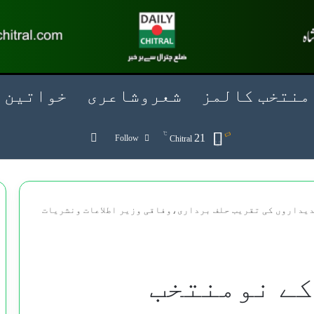
منتخب کالمز
شعروشاعری
خواتین
℃
Search for
21
Follow
Chitral
دیداروں کی تقریب حلف برداری،وفاقی وزیر اطلاعات ونشریات
کے نومنتخب