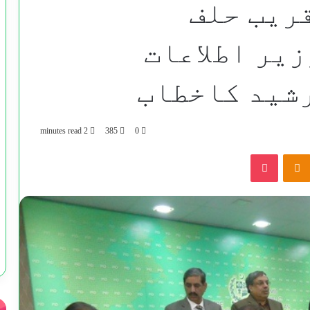
ریب حلف
یر اطلاعات
شید کاخطاب
2 minutes read
385
0
Pocket
Odnoklassniki
VKontak