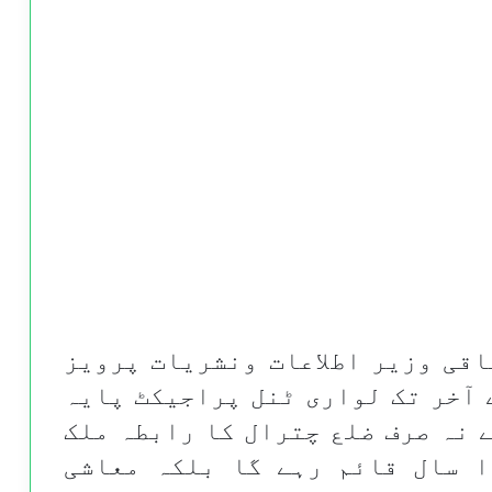
اقی وزیر اطلاعات ونشریات پرویز
 آخر تک لواری ٹنل پراجیکٹ پایہ
 نہ صرف ضلع چترال کا رابطہ ملک
ا سال قائم رہے گا بلکہ معاشی