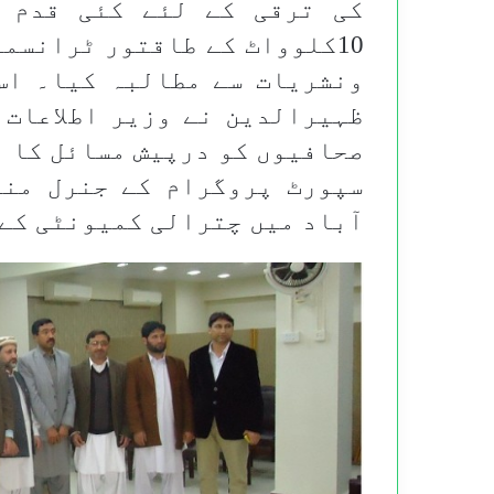
کی ترقی کے لئے کئی قدم 
10کلوواٹ کے طاقتور ٹرانسمی
ونشریات سے مطالبہ کیا۔ اس
ظہیرالدین نے وزیر اطلاعات 
صحافیوں کو درپیش مسائل کا ذ
سپورٹ پروگرام کے جنرل منی
آباد میں چترالی کمیونٹی کے 