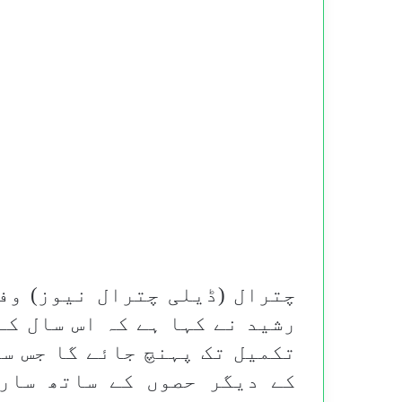
چترال (ڈیلی چترال نیوز) وف
رشید نے کہا ہے کہ اس سال کے
تکمیل تک پہنچ جائے گا جس سے
کے دیگر حصوں کے ساتھ سار