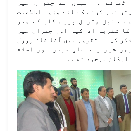
اٹھائے ۔ انہوں نے چترال میں
ٹر نصب کرنے کے لئے وزیر اطلاعات
 سے قبل چترال پریس کلب کے صدر
کا شکریہ اداکیا اور چترال میں
کر کیا ۔ تقریب میں آغا خان رورل
جر شیر زاد علی حیدر اور اسلام
ارکان موجود تھے ۔