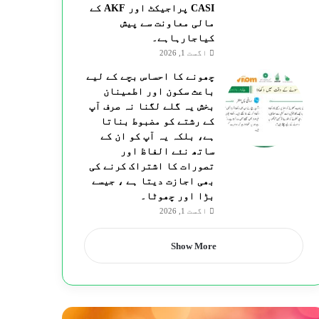
CASI پراجیکٹ اور AKF کے
مالی معاونت سے پیش
کیاجارہاہے۔
اگست 1, 2026
چھونے کا احساس بچے کے لیے
باعث سکون اور اطمینان
بخش یہ گلے لگنا نہ صرف آپ
کے رشتے کو مضبوط بناتا
ہے، بلکہ یہ آپ کو ان کے
ساتھ نئے الفاظ اور
تصورات کا اشتراک کرنے کی
بھی اجازت دیتا ہے ، جیسے
بڑا اور چھوٹا۔
اگست 1, 2026
Show More