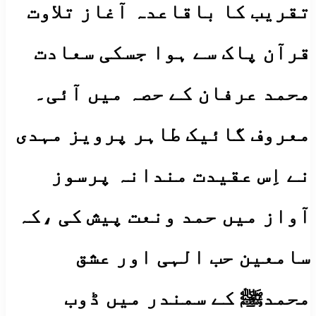
تقریب کا باقاعدہ آغاز تلاوت
قرآن پاک سے ہوا جسکی سعادت
محمد عرفان کے حصہ میں آئی۔
معروف گائیک طاہر پرویز مہدی
نے اِس عقیدت مندانہ پرسوز
آواز میں حمد ونعت پیش کی ،کہ
سامعین حب الہی اور عشق
محمدﷺ کے سمندر میں ڈوب