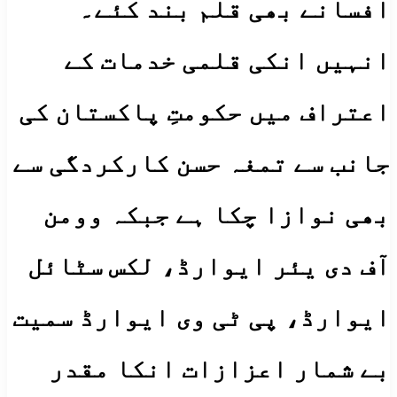
افسانے بھی قلم بند کئے۔
انہیں انکی قلمی خدمات کے
اعتراف میں حکومتِ پاکستان کی
جانب سے تمغہ حسن کارکردگی سے
بھی نوازا چکا ہے جبکہ وومن
آف دی یئر ایوارڈ، لکس سٹائل
ایوارڈ، پی ٹی وی ایوارڈ سمیت
بے شمار اعزازات انکا مقدر