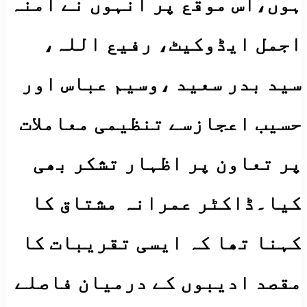
ہوں،اس موقع پر انہوں نے آمنہ
اجمل ایڈوکیٹ، رفیع اللہ،
سید بدر سعید ،وسیم عباس اور
حسیب اعجازسے تنظیمی معاملات
پر تعاون پر اظہار تشکر بھی
کیا۔ڈاکٹر عمرانہ مشتاق کا
کہنا تھا کہ ایسی تقریبات کا
مقصد ادیبوں کے درمیان فاصلے