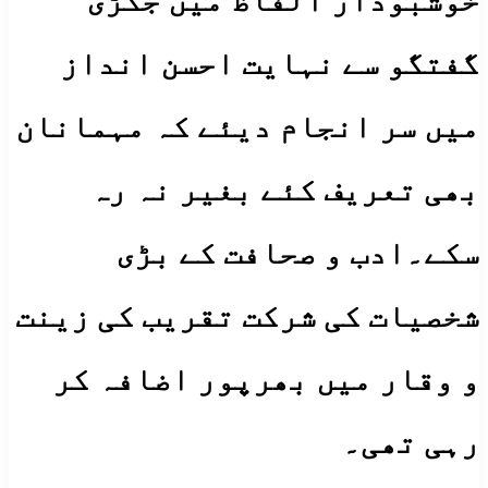
خوشبودار الفاظ میں جکڑی
گفتگو سے نہایت احسن انداز
میں سر انجام دیئے کہ مہمانان
بھی تعریف کئے بغیر نہ رہ
سکے۔ادب و صحافت کے بڑی
شخصیات کی شرکت تقریب کی زینت
و وقار میں بھرپور اضافہ کر
رہی تھی۔