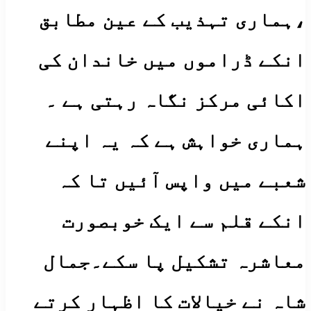
،ہماری تہذیب کے عین مطابق
انکے ڈراموں میں خاندان کی
اکائی مرکز نگاہ رہتی ہے ۔
ہماری خواہش ہے کہ یہ اپنے
شعبے میں واپس آئیں تا کہ
انکے قلم سے ایک خوبصورت
معاشرہ تشکیل پا سکے۔جمال
شاہ نے خیالات کا اظہار کرتے