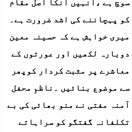
سوچ ہے ،انہیں انکا اصل مقام
کو پہچاننے کی اشد ضرورت ہے۔
میری خواہش ہے کہ حسینہ معین
دوبارہ لکھیں اور عورتوں کے
معاشرے پر مثبت کردار کوپھر
سے موضوع بنائیں ۔ناظمِ محفل
آمنہ مفتی نے منو بھائی کی بے
تکلفانہ گفتگو کو سراہاتے