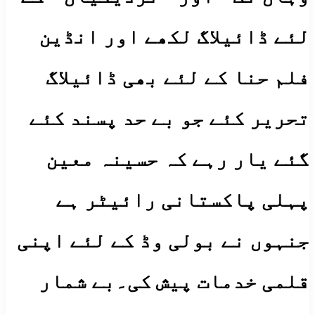
لئے ڈائیلاگ لکھے اور انڈین
فلم حنا کے لئے بھی ڈائیلاگ
تحریر کئے جو بے حد پسند کئے
گئے یار رہے کہ حسینہ معین
پہلی پاکستانی رائیٹر ہے
جنہوں نے بولی وڈ کے لئے اپنی
قلمی خدمات پیش کی۔بے شمار