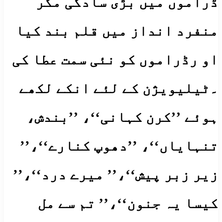
ڈراموں میں بڑی سادگی مگر
منفرد انداز میں قلم بند کیا
او رڈراموں کو نئی سمت عطا کی
۔ٹیلیویژن کے لئے انکے لکھے
ہوئے ’’کرن کہانی‘‘، ’’بندش،
تنہایاں‘‘، ’’دھوپ کنارے‘‘،’’
زیر زبر پیش‘‘،’’ میرے درد‘‘،’’
کیسا یہ جنون‘‘،’’ تم سے مل