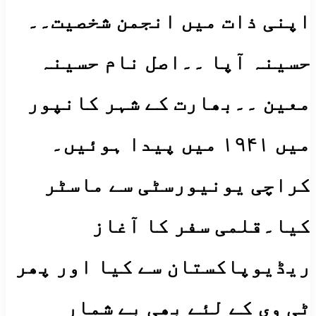
اپنی ذات میں انجمن شخصیت۔۔
حسینہ آپا ۔۔اصل نام حسینہ
معین ۔۔بھارت کے شہر کانپور
میں ۱۹۴۱ میں پیدا ہوئیں۔
کراچی یونیورسٹی سے ماسٹر
کیا۔قلمی سفر کا آغاز
ریڈیوپاکستان سے کیا اور پھر
ٹی وی کے لئے بھی بے شمار