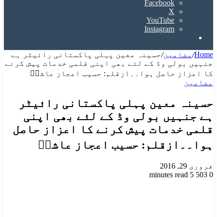
Facebook
X
YouTube
Instagram
Search
for
Home
/
مضامین
/
حسینہ معین پہلی پاکستانی رائیٹر ہے
جنہیں بولی وڈ کے لئے بھی اپنی قلمی خدمات پیش کرنے
کا اعزاز حاصل ہوا۔۔ازقلم: حسیب اعجاز عاشرؔ
مضامین
حسینہ معین پہلی پاکستانی رائیٹر
ہے جنہیں بولی وڈ کے لئے بھی اپنی
قلمی خدمات پیش کرنے کا اعزاز حاصل
ہوا۔۔ازقلم: حسیب اعجاز عاشرؔ
فروری 29, 2016
5 minutes read
503
0