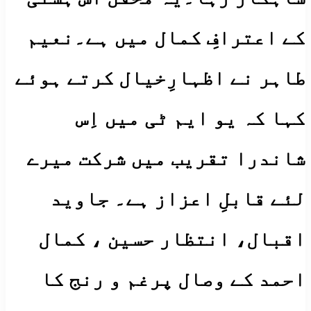
کے اعترافِ کمال میں ہے۔نعیم
طاہر نے اظہارِخیال کرتے ہوئے
کہا کہ یو ایم ٹی میں اِس
شاندرا تقریب میں شرکت میرے
لئے قابلِ اعزاز ہے۔ جاوید
اقبال، انتظار حسین ، کمال
احمد کے وصال پرغم و رنج کا