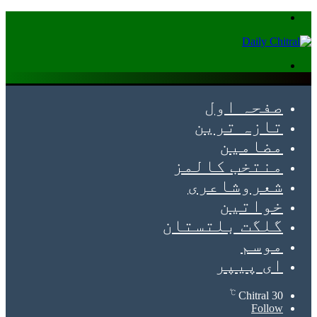
Menu
Search
for
صفحہ اول
تازہ ترین
مضامین
منتخب کالمز
شعروشاعری
خواتین
گلگت بلتستان
موسم
ای پیپر
℃
Chitral
30
Follow