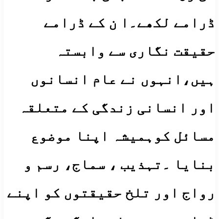
ڈرامے لکھے۔ا ن کے ڈرامے
حقیقت نگاری سے وابستہ
ہیں،انہوں نے عام انسانوں
اور انسانی زندگی کے متعلقہ
مسائل کوہمیشہ اپنا موضوع
بنایا ۔تہذیب ، سماج، رسم و
رواج اور تلخ حقیقتوں کو اپنے