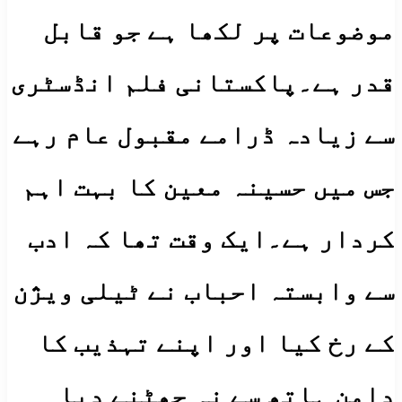
موضوعات پر لکھا ہے جو قابل
قدر ہے۔پاکستانی فلم انڈسٹری
سے زیادہ ڈرامے مقبول عام رہے
جس میں حسینہ معین کا بہت اہم
کردار ہے۔ایک وقت تھا کہ ادب
سے وابستہ احباب نے ٹیلی ویژن
کے رخ کیا اور اپنے تہذیب کا
دامن ہاتھ سے نہ چھٹنے دیا