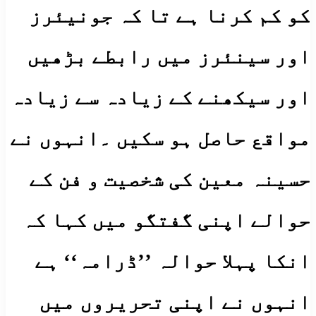
کو کم کرنا ہے تا کہ جونیئرز
اور سینئرز میں رابطے بڑھیں
اور سیکھنے کے زیادہ سے زیادہ
مواقع حاصل ہو سکیں ۔انہوں نے
حسینہ معین کی شخصیت و فن کے
حوالے اپنی گفتگو میں کہا کہ
انکا پہلا حوالہ ’’ڈرامہ‘‘ ہے
انہوں نے اپنی تحریروں میں