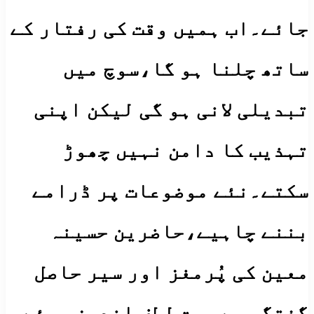
جائے۔اب ہمیں وقت کی رفتار کے
ساتھ چلنا ہو گا،سوچ میں
تبدیلی لانی ہو گی لیکن اپنی
تہذیب کا دامن نہیں چھوڑ
سکتے۔نئے موضوعات پر ڈرامے
بننے چاہیے،حاضرین حسینہ
معین کی پُرمغز اور سیر حاصل
گفتگو سے بہت لطف اندوز ہوئے۔