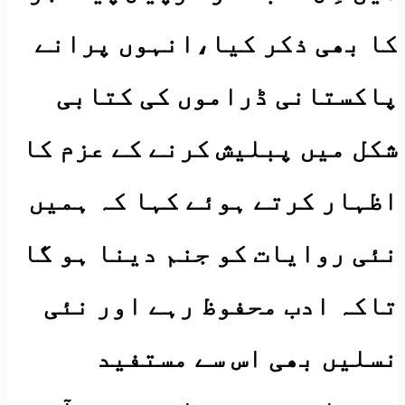
کا بھی ذکر کیا،انہوں پرانے
پاکستانی ڈراموں کی کتابی
شکل میں پبلیش کرنے کے عزم کا
اظہار کرتے ہوئے کہا کہ ہمیں
نئی روایات کو جنم دینا ہو گا
تاکہ ادب محفوظ رہے اور نئی
نسلیں بھی اس سے مستفید