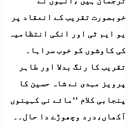
ترجمان ہیں ،انہوں نے
خوبصورت تقریب کے انعقاد پر
یو ایم ٹی اور انکی انتظامیہ
کی کاوشوں کو خوب سراہا۔
تقریب کا رنگ بدلا اور طاہر
پرویز مہدی نے شاہ حسین کا
پنجابی کلام ’’مائے نی کہینوں
آکھاں،درد وچھوڑے دا حال۔۔