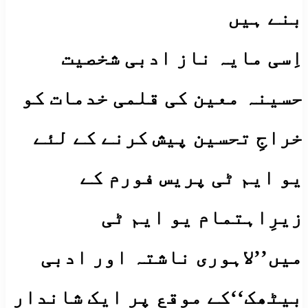
بنے ہیں
اِسی مایہ ناز ادبی شخصیت
حسینہ معین کی قلمی خدمات کو
خراجِ تحسین پیش کرنے کے لئے
یو ایم ٹی پریس فورم کے
زیرِاہتمام یو ایم ٹی
میں’’لاہوری ناشتہ اور ادبی
بیٹھک‘‘کے موقع پر ایک شاندار