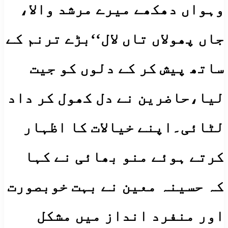
وہواں دھکھے میرے مرشد والا،
جاں پھولاں تاں لال‘‘بڑے ترنم کے
ساتھ پیش کر کے دلوں کو جیت
لیا،حاضرین نے دل کھول کر داد
لٹائی۔اپنے خیالات کا اظہار
کرتے ہوئے منو بھائی نے کہا
کہ حسینہ معین نے بہت خوبصورت
اور منفرد انداز میں مشکل