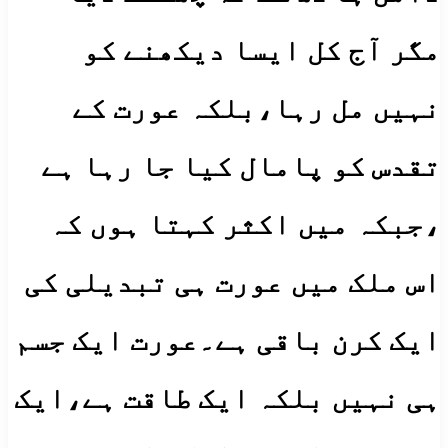
مگر آج کل ایسا دیکھنے کو
نہیں مل رہا،بلکہ عورت کے
تقدس کو پامال کیا جا رہا ہے
،جبکہ میں اکثر کہتا ہوں کہ
اس ملک میں عورت ہی تبدیلی کی
ایک کرن باقی ہے۔عورت ایک جسم
ہی نہیں بلکہ ایک طاقت ہے،ایک