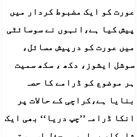
عورت کو ایک مضبوط کردار میں
پیش کیا ہے،انہوں نے سوسائٹی
میں عورت کو درپیش مسائل،
سوشل ایشوز، دکھ ، سکھ سمیت
ہر موضوع کو ڈرامے کا حصہ
بنایا ہے،کراچی کے حالات پر
انکا ڈرامہ’’چپ دریا‘‘ بھی ایک
شاہکار رہا۔یہ محفل اس ہستی