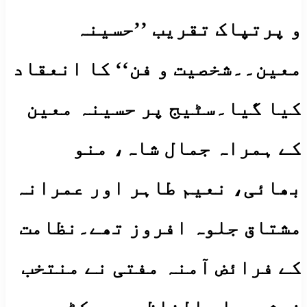
و پرتپاک تقریب ’’حسینہ
معین۔۔شخصیت و فن‘‘ کا انعقاد
کیا گیا۔سٹیج پر حسینہ معین
کے ہمراہ جمال شاہ، منو
بھائی، نعیم طاہر اور عمرانہ
مشتاق جلوہ افروز تھے۔نظامت
کے فرائض آمنہ مفتی نے منتخب