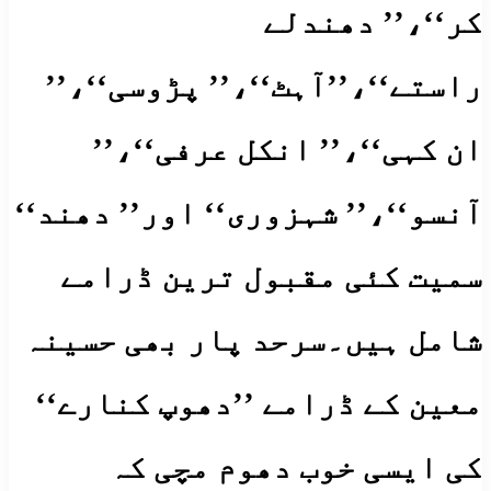
کر‘‘،’’ دھندلے
راستے‘‘،’’آہٹ‘‘،’’ پڑوسی‘‘،’’
ان کہی‘‘،’’ انکل عرفی‘‘،’’
آنسو‘‘،’’ شہزوری‘‘ اور’’ دھند‘‘
سمیت کئی مقبول ترین ڈرامے
شامل ہیں۔سرحد پار بھی حسینہ
معین کے ڈرامے ’’دھوپ کنارے‘‘
کی ایسی خوب دھوم مچی کہ