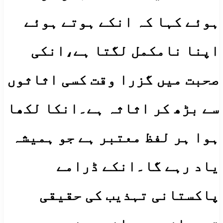
ہوئے کہا کہ انکے ہوتے ہوئے
اپنا نامکمل لگتا ہے،انکی
صحبت میں گزرا وقت کسی اثاثوں
سے بڑھ کر اثاثہ ہے۔انکا لکھا
ہوا ہر لفظ معتبر ہے جو ہمیشہ
یاد رہے گا۔انکے ڈرامے
پاکستانی تہذیب کی حقیقی