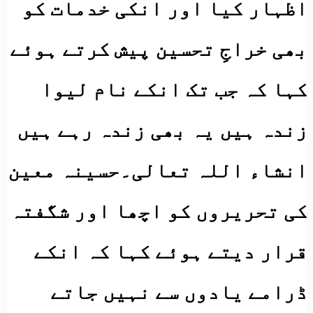
اظہار کیا اور انکی خدمات کو
بھی خراجِ تحسین پیش کرتے ہوئے
کہا کہ جب تک انکے نام لیوا
زندہ ہیں یہ بھی زندہ رہے ہیں
انشاء اللہ تعالی۔حسینہ معین
کی تحریروں کو اچھا اور شگفتہ
قرار دیتے ہوئے کہا کہ انکے
ڈرامے یادوں سے نہیں جاتے