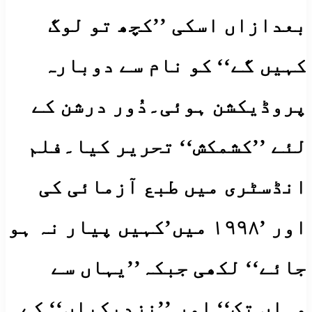
بعدازاں اسکی ’’کچھ تو لوگ
کہیں گے‘‘ کو نام سے دوبارہ
پروڈیکشن ہوئی۔دُور درشن کے
لئے ’’کشمکش‘‘ تحریر کیا۔فلم
انڈسٹری میں طبع آزمائی کی
اور ’۱۹۹۸ میں’کہیں پیار نہ ہو
جائے‘‘ لکھی جبکہ’’یہاں سے
وہاں تک‘‘ اور ’’نزدیکیاں‘‘ کے