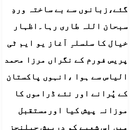
گئے،زبانوں سے بے ساختہ وردِ
سبحان اللہ طاری رہا۔اظہار
خیال کا سلسلہِ آغاز یو ایم ٹی
پریس فورم کے نگراں مرزا محمد
الیاس سے ہوا ،انہوں پاکستان
کے پُرانے اور نئے ڈراموں کا
موزانہ پیش کیا اورمستقبل
میں اِس شعبے کو درپیش چیلنجز