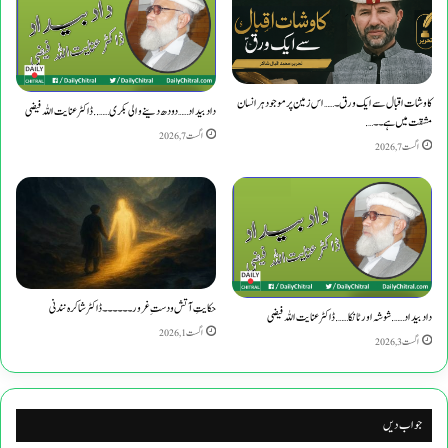
کاوشات اقبال سے ایک ورق۔……اس زمین پر موجود ہر انسان
​دادبیداد……دودھ دینے والی بکری…….. ڈاکٹر عنایت اللہ فیضی
مشقت میں ہے۔۔….
اگست 7, 2026
اگست 7, 2026
حکایتِ آتش و دستِ غرور۔۔۔۔۔۔ڈاکٹرشاکرہ نندنی
دادبیداد…….​ شوشہ اور ٹانکا…….ڈاکٹر عنایت اللہ فیضی
اگست 1, 2026
اگست 3, 2026
جواب دیں