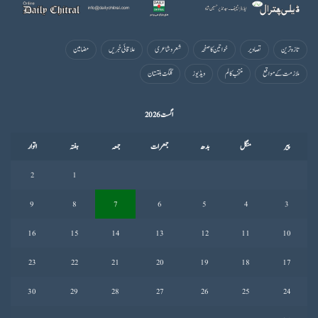
تازہ ترین
تصاویر
خواتین کا صفحہ
شعروشاعری
علاقائی خبریں
مضامین
ملازمت کے مواقع
منتخب کالم
ویڈیوز
گلگت بلتستان
اگست 2026
پیر
منگل
بدھ
جمعرات
جمعہ
ہفتہ
اتوار
2
1
9
8
7
6
5
4
3
16
15
14
13
12
11
10
23
22
21
20
19
18
17
30
29
28
27
26
25
24