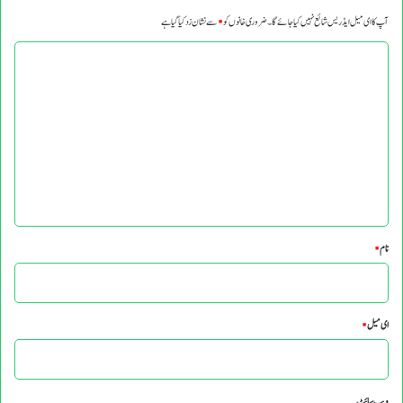
آپ کا ای میل ایڈریس شائع نہیں کیا جائے گا۔
ضروری خانوں کو
*
سے نشان زد کیا گیا ہے
ت
ب
ص
ر
ہ
*
نام
*
ای میل
*
ویب‌ سائٹ