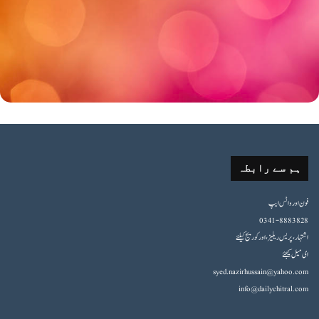
ہم سے رابطہ
فون اورواٹس ایپ
0341-8883828
اشتہار،پریس ریلیز، اور کوریج کیلئے
ای میل کیجئے
syed.nazirhussain@yahoo.com
info@dailychitral.com