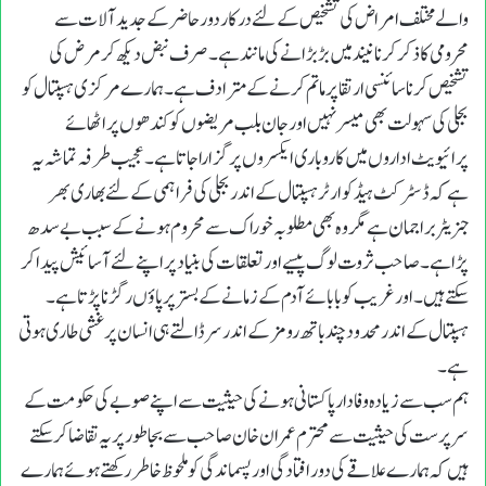
والے مختلف امراض کی تشخیص کے لئے درکار دور حاضر کے جدید آلات سے
محرومی کا ذکر کر نا نیند میں بڑ بڑانے کی مانند ہے ۔ صرف نبض دیکھ کر مرض کی
تشخیص کر نا سائنسی ارتقا پر ماتم کر نے کے مترادف ہے ۔ ہمارے مرکزی ہسپتال کو
بجلی کی سہولت بھی میسر نہیں اور جان بلب مریضوں کو کندھوں پر اٹھائے
پرائیویٹ اداروں میں کاروباری ایکسروں پر گزارا جاتا ہے ۔ عجیب طرفہ تماشہ یہ
ہے کہ ڈسٹرکٹ ہیڈ کوارٹر ہسپتال کے اندر بجلی کی فراہمی کے لئے بھاری بھر
جنریٹر براجمان ہے مگر وہ بھی مطلوبہ خوراک سے محروم ہونے کے سبب بے سدھ
پڑاہے ۔ صاحب ثروت لوگ پیسے اور تعلقات کی بنیاد پر اپنے لئے آسائیش پیدا کر
سکتے ہیں ۔ اور غریب کو بابائے آدم کے زمانے کے بستر پر پاؤں رگڑنا پڑتا ہے ۔
ہسپتال کے اندر محدود چند باتھ رومز کے اندر سر ڈالتے ہی انسان پر غشی طاری ہوتی
ہے ۔
ہم سب سے زیادہ وفادار پاکستانی ہونے کی حیثیت سے اپنے صوبے کی حکومت کے
سرپرست کی حیثیت سے محترم عمران خان صاحب سے بجا طور پر یہ تقاضا کر سکتے
ہیں کہ ہمارے علاقے کی دور افتا دگی اور پسماندگی کو ملحوظ خاطر رکھتے ہوئے ہمارے