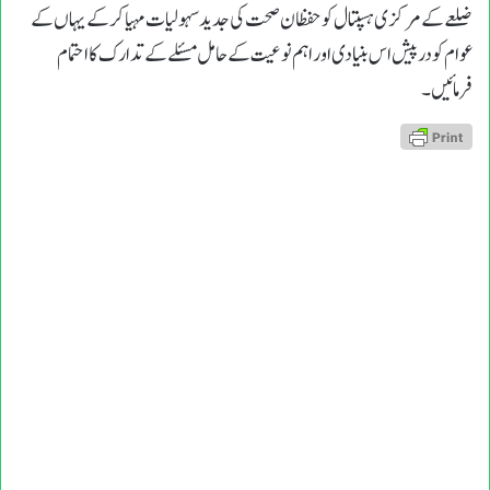
ضلعے کے مرکزی ہسپتال کو حفظان صحت کی جدید سہولیات مہیا کر کے یہاں کے
عوام کو درپیش اس بنیادی اور اہم نوعیت کے حامل مسئلے کے تدارک کا احتمام
فرمائیں ۔