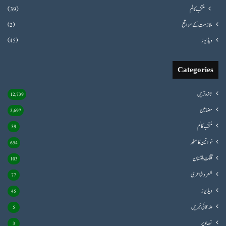
منتخب کالم
(39)
ملازمت کے مواقع
(2)
ویڈیوز
(45)
Categories
تازہ ترین
12,739
مضامین
3,697
منتخب کالم
39
خواتین کا صفحہ
654
گلگت بلتستان
103
شعروشاعری
77
ویڈیوز
45
علاقائی خبریں
5
تصاویر
3