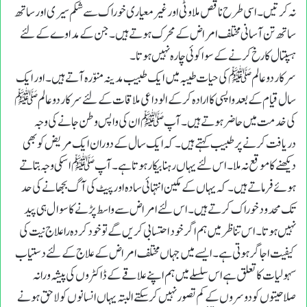
نہ کرتیں ۔ اسی طرح ناقص ملاوٹی اور غیر معیاری خوراک سے شکم سیری اور ساتھ
ساتھ تن آسانی مختلف امراض کے محرک ہوتے ہیں ۔ جن کے مداوے کے لئے
ہسپتال کا رخ کرنے کے سوا کوئی چارہ نہیں ہوتا ۔
سرکار دو عالم ﷺ کی حیات طیبہ میں ایک طبیب مدینہ منوّرہ آتے ہیں ۔ اور ایک
سال قیام کے بعد واپسی کا ارادہ کر کے الوداعی ملاقات کے لئے سرکار دو عالم ﷺ
کی خدمت میں حاضر ہوتے ہیں ۔ آپ ﷺ ان کی واپس وطن جانے کی وجہ
دریافت کرنے پر طبیب کہتے ہیں ۔ کہ ایک سال کے دوران ایک مریض کو بھی
دیکھنے کا موقع نہ ملا ۔اس لئے یہاں رہنا بیکار ہوتا ہے ۔ آپ ﷺ اسکی وجہ بتا تے
ہوئے فرماتے ہیں ۔ کہ یہاں کے مکین انتہائی سادہ اور پیٹ کی آگ بجھانے کی حد
تک محدود خوراک کر تے ہیں ۔ اس لئے امراض سے واسط پڑنے کا سوال ہی پید
نہیں ہوتا ۔ اس تناظر میں ہم اگر خود احتسابی کریں گے تو خود کر دہ راعلاج نیت کی
کیفیت اجا گر ہوتی ہے ۔ ایسے میں جہاں مختلف امراض کے علاج کے لئے دستیاب
سہولیات کا تعلق ہے اس سلسلے میں ہم اپنے علاقے کے ڈاکٹروں کی پیشہ ورانہ
صلاحیتوں کو دوسروں کے کم تصور نہیں کر سکتے البتہ یہاں انسانوں کو لاحق ہونے