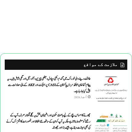
ملازمت کے مواقع
طاقت دینے والی خوراک میں گندم ،مکئی ،چاول،میٹھی چیزین ،آلو،تیل اورگھی شامل ہیں۔یہ
پیغام آغاخان ہیلتھ سروس پاکستان کے CASI پراجیکٹ اور AKF کے مالی معاونت سے
پیش کیاجارہاہے۔
اگست 1, 2026
چھونے کا احساس بچے کے لیے باعث سکون اور اطمینان بخش یہ گلے لگنا نہ صرف آپ کے
رشتے کو مضبوط بناتا ہے، بلکہ یہ آپ کو ان کے ساتھ نئے الفاظ اور تصورات کا اشتراک کرنے
کی بھی اجازت دیتا ہے ، جیسے بڑا اور چھوٹا۔