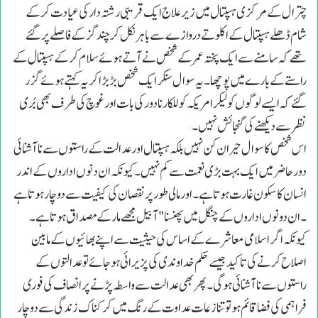
چترال کے مرکزی ہسپتال میں زیر علاج ایک قریبی رشتہ دار کی عیادت کر کے
شام ڈھلے ہسپتال کے اکلوتے دروازے سے باہر نکل کر چند گز کے فاصلے پر گئے
تھے کہ سامنے سے ایک پختہ عمر کے شخص نے آتے ہوئے سلام کر کے ہسپتال کے
راستے کے بارے میں پوچھا ۔ یہ سوال سنکر ایک شخص بڑ بڑا کر یہ کہتے ہوئے گزر
گئے کہ ایسے لوگوں کو لیکر امریکہ کو للکارنا دور کی بات اورغوچ کی طرف بھی بُری
نظر سے دیکھنے کی گنجائش نہیں۔
اس شخص کا سوال حیران کن نہیں بلکہ ہسپتال اور عدالت کے راستوں سے نا آشنائی
دور حاضر میں ایک بہت بڑی نعمت سے کم نہیں ۔ کیونکہ ان دنوں اداروں کے اندر
انسان کا سکون غارت ہوتا ہے ۔ اور مالی طور پر نقصان کی کیفیت سے دوچار ہوتا ہے
۔ ان دونوں اداروں کے چنگل میں پھنسنا "آبیل مجھے مار کے مصداق ہو تا ہے ۔
کیونکہ اگر اسلامی معاشرے کے اساس کی حیثیت سے اپنے بھائیوں کے مابین
اصلاح کر نے کی تاکید جیسے حکم خداوندی کی پزیرائی ہوجائے تو عدالتوں کے
راستوں سے نا آشنائی ہوگی ۔ پھر بھی عدالت سے واسطہ پڑنے پر انصاف کی فوری
فراہمی کی فضا قائم ہو تو تنازعات عداوت کے رنگ میں کر کناک زندگی سے دوچار