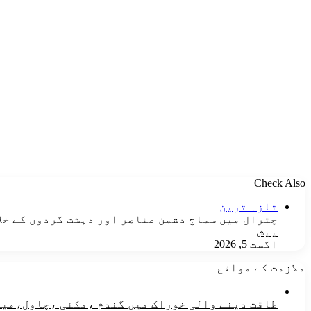
Check Also
Close
تازہ ترین
چترال میں سماج دشمن عناصر اور دہشت گردوں کے خلا
پیش
اگست 5, 2026
ملازمت کے مواقع