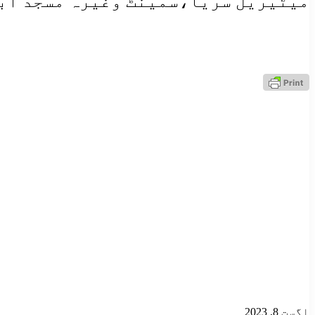
میٹیریل سریا،سمینٹ وغیرہ مسجد ابر
اگست 8, 2023