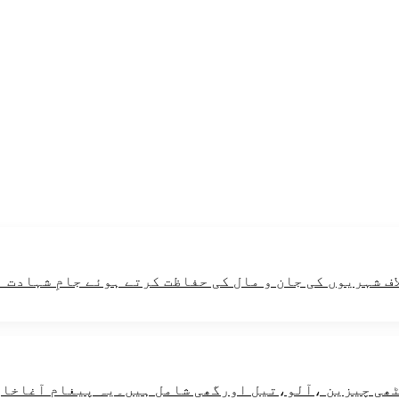
ف شہریوں کی جان و مال کی حفاظت کرتے ہوئے جامِ شہادت 