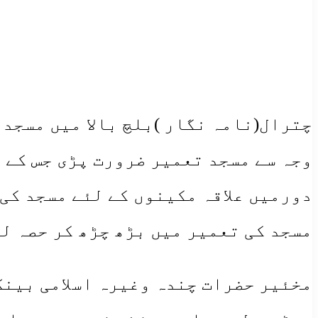
چترال(نامہ نگار )بلچ بالا میں مسجد
وجہ سے مسجد تعمیر ضرورت پڑی جس کے 
دورمیں علاقہ مکینوں کے لئے مسجد کی
مسجد کی تعمیر میں بڑھ چڑھ کر حصہ لی