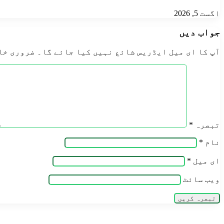
سی
چترال
اگست 5, 2026
شاکرالدین
جواب دیں
آپ کا ای میل ایڈریس شائع نہیں کیا جائے گا۔
ضروری خا
تبصرہ
*
نام
*
ای میل
*
ویب‌ سائٹ