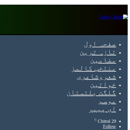
Menu
Search
for
صفحہ اول
تازہ ترین
مضامین
منتخب کالمز
شعروشاعری
خواتین
گلگت بلتستان
موسم
ای پیپر
℃
Chitral
29
Follow