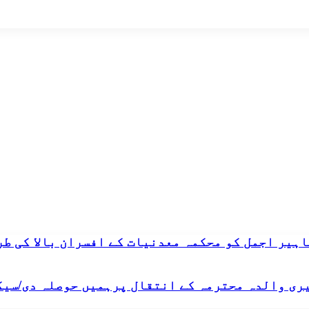
یر اجمل کو محکمہ معدنیات کے افسران بالا کی طر
ری والدہ محترمہ کے انتقال پرہمیں حوصلہ دی/سیک