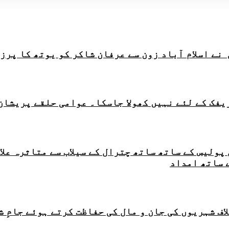
ے اسلام آباد زون سے عرفان شاکر کو یوتھ کا پرز
ریفک کے لئے نہیں کھولا جاسکا۔ عوامی حلقے پریشان
ر چترال پولیس کے ساتھ ساتھ چترال کے سیلاب سے متاثر
 ساتھ امداد
اف شہریوں کی جان و مال کی حفاظت کرتے ہوئے جامِ 