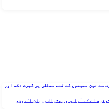
ف سے تین مہینوں کے لئے معطلی پر گہرے دکھ اور
رٹری اے کے آرایس پی چترال برہان الدین،