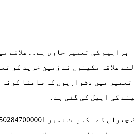
 ابراہیم کی تعمیر جاری ہے۔۔علاقے می
لئے علاقہ مکینوں نے زمین خرید کر تع
 تعمیر میں دشواریوں کا سامنا کرنا 
نے کی اپیل کی گئی ہے۔