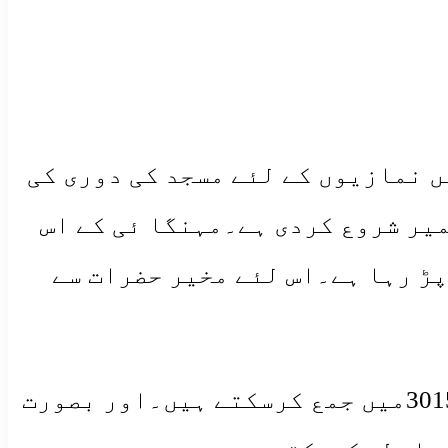
ں نمازیوں کے لئے مسجد کی دوری کی
میر شروع کردی ہے۔مہنگا ئی کے اس
پڑ رہا ہے۔اس لئے مخیر حضرات سے
مخئیر حضرات چندہ وغیرہ اسلامی بینک چترال کے اکاونٹ نمبر 301502847000001میں جمع کرسکتے ہیں۔اور بصورت