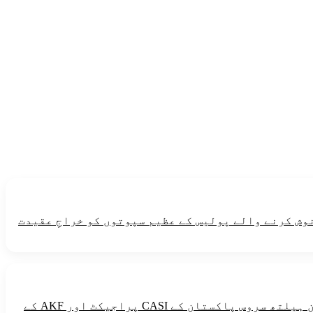
نوش کرنے والے پولیس کے عظیم سپوتوں کو خراجِ عقیدت
طاقت دینے والی خوراک میں گندم ،مکئی ،چاول،میٹھی چیزین ،آلو،تیل اورگھی شامل ہیں۔یہ پیغام آغاخان ہیلتھ سروس پاکستان کے CASI پراجیکٹ اور AKF کے