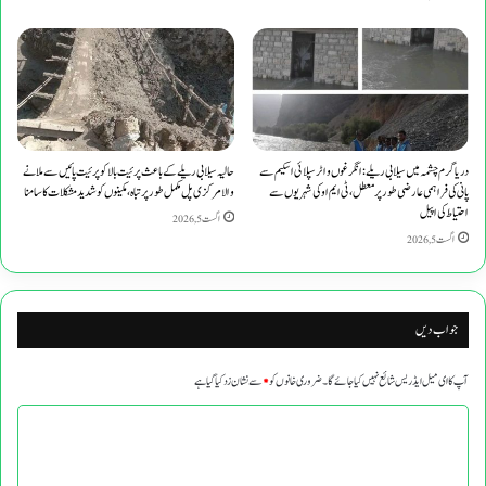
دریا گرم چشمہ میں سیلابی ریلے: انگرغوں واٹر سپلائی اسکیم سے
حالیہ سیلابی ریلے کے باعث پرئیت بالا کو پرئیت پائیں سے ملانے
پانی کی فراہمی عارضی طور پر معطل، ٹی ایم او کی شہریوں سے
والا مرکزی پل مکمل طور پر تباہ، مکینوں کو شدید مشکلات کا سامنا
احتیاط کی اپیل
اگست 5, 2026
اگست 5, 2026
جواب دیں
آپ کا ای میل ایڈریس شائع نہیں کیا جائے گا۔
ضروری خانوں کو
*
سے نشان زد کیا گیا ہے
ت
ب
ص