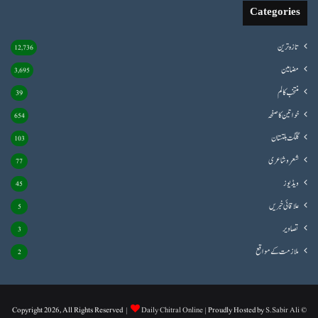
Categories
تازہ ترین
12,736
مضامین
3,695
منتخب کالم
39
خواتین کا صفحہ
654
گلگت بلتستان
103
شعروشاعری
77
ویڈیوز
45
علاقائی خبریں
5
تصاویر
3
ملازمت کے مواقع
2
Daily Chitral Online
| Proudly Hosted by
S.Sabir Ali
© Copyright 2026, All Rights Reserved |