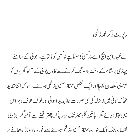
رپورٹ ذکر محمد زخمی
بے مُہار این ایچ اے نہ کسی کا سنتا ہے نہ کسی کو مانتا ہے۔ بونی کے سامنے
پہاڑی پر شام کے وقت بلاسٹنگ کرنے سے گاوں بونی کے آٹھ گھروں کو
جزوی نقصان پہنچا اور ایک شخص ممتاز حسین زخمی ہوئے ۔دھماکہ اتنا شدید
تھا کہ بونی میں زلزلہ کی سی صورت حال پیدا ہوئی اور لوگ خوف و ہراس
میں مبتلا ہوئے تقریباً تین کلو میٹر تک دور جاکر پھتر لگنے سے آٹھ گھر جزوی
نقصان جبکہ ایک جوان ممتاز حسین زخمی ہوئے جسے فوری ہسپتال پنچانے پر