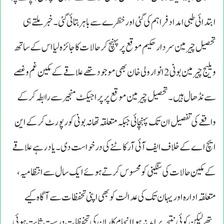
ابتدائی طبی امداد فراہم کی گئی اور خظرے سے باہر بتائی گئی۔ خبر ملتے ہی
تحصیل چیرمین سردار حکیم موقع پر پہنچ کر حالات کا جائزہ لیا اس کے ساتھ
ویلیج چیرمین بونی 2 انوار ولی خان بھی موجود تھے علاقے کے مکین غم و غصے
سے نڈھال ہیں۔ تحصیل چیرمین موقع پر پراجیکٹ منجیر سے رابطہ کرکے
واقعے کی تفصیل ان تک پہنچائی جبکہ متعلقہ تھانہ بونی کو رپورٹ کرکے این
ایچ اے کے خلاف ایف آئی آر کاٹنے کی درخواست دی۔یاد رہے علاقے
کے مکین حالات کی سنگینی کو محسوس کرتے ہوئے ایک سال سے انتظامیہ،
متعلقہ ادارہ اور یہان تک کی عدالت کو بھی اپنی تحفظات سے آگاہ کیے
تھےلیکن کوئی نتیجہ برامد نہ ہوا انجام کار ان کی تحفظات درست ثابت ہوئی