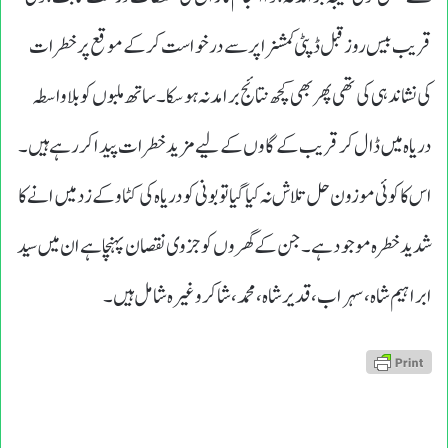
قریب بیس روز قبل ڈپٹی کمشنر اپر سے درخواست کرکے موقع پر خطرات
کی نشاندہی کی تھی پھر بھی کچھ نتائج برامد نہ ہو سکا ۔ساتھ ملبوں کوبلاواسطہ
دریاہ میں ڈال کر قریب کے گاوں کے لیے مزید خطرات پیدا کررہے ہیں۔
اس کا کوئی موزون حل تلاش نہ کیا گیا تو بونی کو دریاہ کی کٹاو کے زد میں انے کا
شدیدخطرہ موجود ہے۔جن کے گھروں کو جزوی نقصان پہنچا ہے ان میں سید
ابراہیم شاہ،سہراب،قدیرشاہ،محمد،شاکر وغیرہ شامل ہیں۔