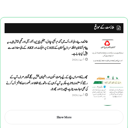
ملازمت کے مواقع
طاقت دینے والی خوراک میں گندم ،مکئی ،چاول،میٹھی چیزین ،آلو،تیل اورگھی شامل ہیں۔یہ
پیغام آغاخان ہیلتھ سروس پاکستان کے CASI پراجیکٹ اور AKF کے مالی معاونت سے
پیش کیاجارہاہے۔
اگست 1, 2026
چھونے کا احساس بچے کے لیے باعث سکون اور اطمینان بخش یہ گلے لگنا نہ صرف آپ کے
رشتے کو مضبوط بناتا ہے، بلکہ یہ آپ کو ان کے ساتھ نئے الفاظ اور تصورات کا اشتراک کرنے
کی بھی اجازت دیتا ہے ، جیسے بڑا اور چھوٹا۔
اگست 1, 2026
Show More