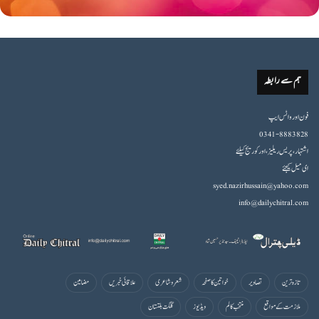
ہم سے رابطہ
فون اورواٹس ایپ
0341-8883828
اشتہار،پریس ریلیز، اور کوریج کیلئے
ای میل کیجئے
syed.nazirhussain@yahoo.com
info@dailychitral.com
تازہ ترین
تصاویر
خواتین کا صفحہ
شعروشاعری
علاقائی خبریں
مضامین
ملازمت کے مواقع
منتخب کالم
ویڈیوز
گلگت بلتستان