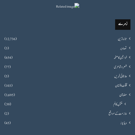
زمرے
تازہ ترین
(12,736)
تصاویر
(3)
خواتین کا صفحہ
(654)
شعروشاعری
(77)
علاقائی خبریں
(5)
گلگت بلتستان
(103)
مضامین
(3,695)
منتخب کالم
(39)
ملازمت کے مواقع
(2)
ویڈیوز
(45)