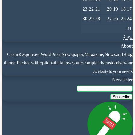
23
22
21
20
19
18
17
30
29
28
27
26
25
24
31
« جولائی
About
Clean Responsive WordPress Newspaper, Magazine, News and Blog
theme. Packed with options that allow you to completely customize your
website to your needs.
Newsletter
Enter
your
Email
address