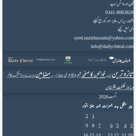
فون اورواٹس ایپ
0341-8883828
اشتہار،پریس ریلیز، اور کوریج کیلئے
ای میل کیجئے
syed.nazirhussain@yahoo.com
info@dailychitral.com
تازہ ترین
مضامین
خواتین کا صفحہ
شعروشاعری
منتخب کالم
علاقائی خبریں
تصاویر
ملازمت کے مواقع
گلگت بلتستان
ویڈیوز
اگست 2026
پیر
منگل
بدھ
جمعرات
جمعہ
ہفتہ
اتوار
2
1
9
8
7
6
5
4
3
16
15
14
13
12
11
10