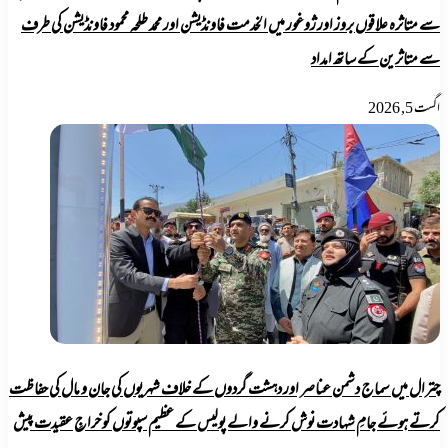
سے متاثرہ علاقوں بروز اور ژوغور میں الخدمت فاونڈیشن اور محمد طلحہ محمود فاونڈیشن کی طرف
سے متاثرین کے ساتھ امداد
اگست 5, 2026
چترال میں سماج دشمن عناصر اور دہشت گردوں کے خلاف شہریوں کی جان و مال کی حفاظت
کرتے ہوئے جامِ شہادت نوش کرنے والے پولیس کے عظیم سپوتوں کو خراجِ عقیدت پیش