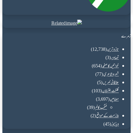
زمرے
تازہ ترین
(12,738)
تصاویر
(3)
خواتین کا صفحہ
(654)
شعروشاعری
(77)
علاقائی خبریں
(5)
گلگت بلتستان
(103)
مضامین
(3,697)
منتخب کالم
(39)
ملازمت کے مواقع
(2)
ویڈیوز
(45)