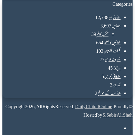
Categories
تازہ ترین
12,738
مضامین
3,697
منتخب کالم
39
خواتین کا صفحہ
654
گلگت بلتستان
103
شعروشاعری
77
ویڈیوز
45
علاقائی خبریں
5
تصاویر
3
ملازمت کے مواقع
2
Daily Chitral Online
| Proudly
© Copyright 2026, All Rights Reserved |
Hosted by
S.Sabir Ali Shah
Facebook