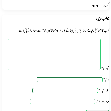
اگست 5, 2026
جواب دیں
آپ کا ای میل ایڈریس شائع نہیں کیا جائے گا۔
ضروری خانوں کو
*
سے نشان زد کیا گیا ہے
تبصرہ
*
نام
*
ای میل
*
ویب‌ سائٹ