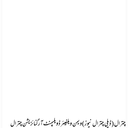
چترال ( ڈیلی چترال نیوز )ویمن ویلفیئر ڈویلپمنٹ آرگنائزیشن چترال