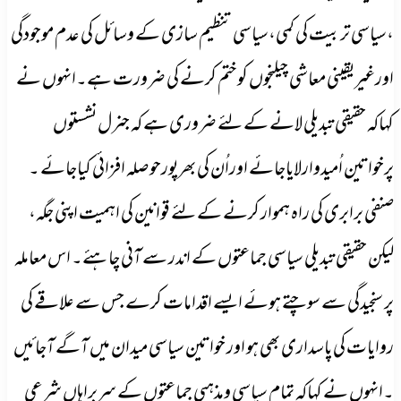
،سیاسی تربیت کی کمی،سیاسی تنظیم سازی کے وسائل کی عدم موجودگی
اورغیریقینی معاشی چیلنجوں کوختم کرنے کی ضرورت ہے۔انہوں نے
کہاکہ حقیقی تبدیلی لانے کے لئے ضروری ہے کہ جنرل نشستوں
پرخواتین اُمیدوارلایاجائے اوراُن کی بھرپورحوصلہ افزائی کیاجائے ۔
صنفی برابری کی راہ ہموار کرنے کے لئے قوانین کی اہمیت اپنی جگہ،
لیکن حقیقی تبدیلی سیاسی جماعتوں کے اندر سے آنی چاہئے۔ اس معاملہ
پر سنجیدگی سے سوچتے ہوئے ایسے اقدامات کرے جس سے علاقے کی
روایات کی پاسداری بھی ہو اور خواتین سیاسی میدان میں آگے آجائیں
۔انہوں نے کہاکہ تمام سیاسی ومذہبی جماعتوں کے سربراہاں شرعی