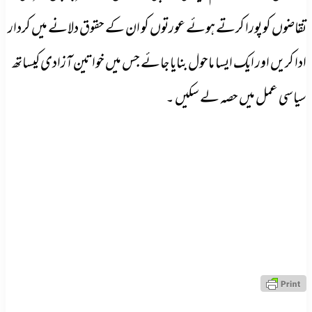
تقاضوں کو پورا کرتے ہوئے عورتوں کو ان کے حقوق دلانے میں کردار
ادا کریں اور ایک ایسا ماحول بنایا جائے جس میں خواتین آزادی کیساتھ
سیاسی عمل میں حصہ لے سکیں ۔