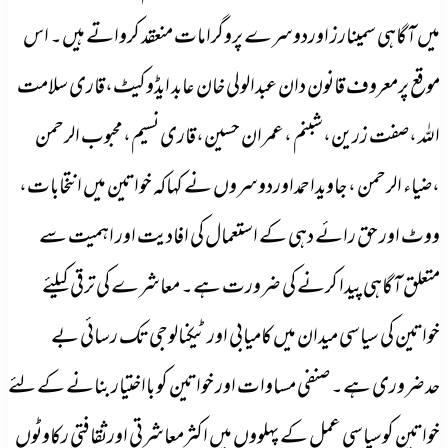
میں آگاہی سمینارز اوردوسرے پروگرامات منعقد کرواتے ہیں۔ اس
موقع پرمعروف قانون دان عبدالولی خان عابد ایڈوکیٹ،قاری سلامت
اللہ ،صفت زرین،شبنم ،عمران حسین،قاری نسیم،محبوب الرحمن
،ضیاء الرحمن ، جاویداحمداوردوسروں نے کہاکہ خواتین میں انتخابات،
ووٹ اور حق رائے دہی کے استعمال کی افادیت اور اہمیت سے
متعلق آگاہی پیدا کرنے کی ضرورت ہے۔ معاشرے کی ترقی کیلئے
خواتین کی سیاسی میدان میں کامیابی اور ٹیکنالوجی تک رسائی بے
حدضروری ہے۔ صنفی مساوات اور خواتین کو بااختیار بنانے کے لئے
خواتین کوسیاسی عمل کے پہلووں میں اکثرمعاشرتی اورثقافتی رکاوٹوں