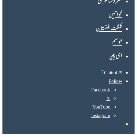
شعروشاعری
خواتین
گلگت بلتستان
موسم
ای پیپر
℃
Chitral
29
Follow
Facebook
X
YouTube
Instagram
Search
for