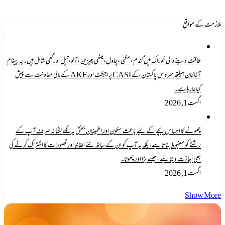
ملازمت کے مواقع
طاقت دینے والی خوراک میں گندم ،مکئی ،چاول،میٹھی چیزین ،آلو،تیل اورگھی شامل ہیں۔یہ پیغام
آغاخان ہیلتھ سروس پاکستان کے CASI پراجیکٹ اور AKF کے مالی معاونت سے پیش
کیاجارہاہے۔
اگست 1, 2026
چھونے کا احساس بچے کے لیے باعث سکون اور اطمینان بخش یہ گلے لگنا نہ صرف آپ کے
رشتے کو مضبوط بناتا ہے، بلکہ یہ آپ کو ان کے ساتھ نئے الفاظ اور تصورات کا اشتراک کرنے کی
بھی اجازت دیتا ہے ، جیسے بڑا اور چھوٹا۔
اگست 1, 2026
Show More