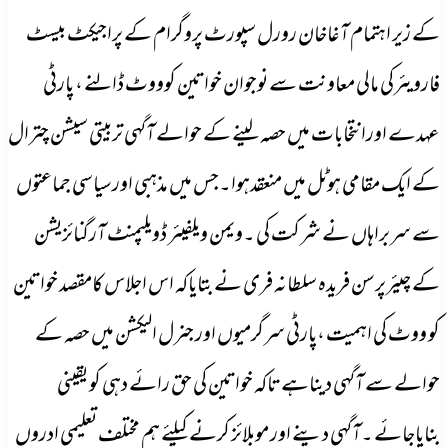
کے زیر اہتمام آغاخان رورل سپورٹ پروگرام کے پراجیکٹ بیسٹ
فارویئرکی مالی معاونت سے نوجوان خواتین کوووٹ ڈالنے ، پارٹی
عہدے اورانتخابات میں حصہ لینے کے حوالے آگہی تربیتی سیشن چترال
کے ایک مقامی ہوٹل میں منعقدہوا۔جس میں مذہبی اورسیاسی جماعتوں
سے سربراہاں نے شرکت کی ۔ویمن ویلفیئر ڈویلپمنٹ آرگنائزیشن
کے چیئرپرسن فریدہ سلطانہ فری نے بتایاکہ اس اجلاس کامقصد خواتین
کو ووٹ کی اہمیت ،پارٹی سرگرمیوں اور جنرل الیکشن میں حصہ کے
حوالے سے آگہی دیناہے تاکہ خواتین کی حق رائے دہی کو یقینی
بنایاجائے ۔آگہی دینے اور موبلائز کرنے کیلئے ہم مختلف تعلیمی ادروں