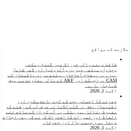
ملازمت کے مواقع
طاقت دینے والی خوراک میں گندم ،مکئی
،چاول،میٹھی چیزین ،آلو،تیل اورگھی شامل
ہیں۔یہ پیغام آغاخان ہیلتھ سروس پاکستان کے
CASI پراجیکٹ اور AKF کے مالی معاونت سے پیش
کیاجارہاہے۔
اگست 1, 2026
چھونے کا احساس بچے کے لیے باعث سکون اور
اطمینان بخش یہ گلے لگنا نہ صرف آپ کے رشتے کو
مضبوط بناتا ہے، بلکہ یہ آپ کو ان کے ساتھ نئے
الفاظ اور تصورات کا اشتراک کرنے کی بھی اجازت
دیتا ہے ، جیسے بڑا اور چھوٹا۔
اگست 1, 2026