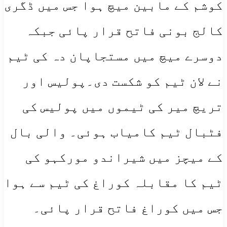
کوشم کے مابین میچ ہوا جس میں ڈگری
کالج بونی فاتح قرار پائی جبکہ
دوسرے میچ میں مستجاپان دہ کی ٹیم
نے لان ٹیم کو شکست دی۔پولیس اور
تریچ میر کی ٹیموں میں پولیس کی
فٹبال ٹیم کامیاب ہوئی۔ والی بال
کے میچز میں شیراندو مورکہو کی
ٹیم کا مقابلہ کوراغ کی ٹیم سے ہوا
جس میں کوراغ فاتح قرار پائی۔