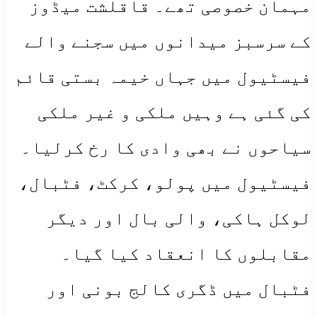
مہمان خصوصی تھے۔ قاقلشت میڈوز
کے سرسبز میدانوں میں سجنے والے
فیسٹیول میں جہاں خیمہ بستی قائم
کی گئی ہے وہیں ملکی و غیر ملکی
سیاحوں نے بھی وادی کا رخ کرلیا۔
فیسٹیول میں پولو، کرکٹ، فٹبال،
لوکل ہاکی، والی بال اور دیگر
مقابلوں کا انعقاد کیا گیا۔
فٹبال میں ڈگری کالج بونی اور