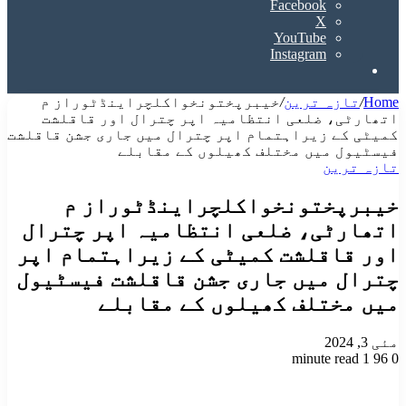
Facebook
X
YouTube
Instagram
Search
for
Home
/
تازہ ترین
/
خیبرپختونخواکلچراینڈٹوراز م
اتھارٹی، ضلعی انتظامیہ اپر چترال اور قاقلشت
کمیٹی کے زیراہتمام اپر چترال میں جاری جشن قاقلشت
فیسٹیول میں مختلف کھیلوں کے مقابلے
تازہ ترین
خیبرپختونخواکلچراینڈٹوراز م
اتھارٹی، ضلعی انتظامیہ اپر چترال
اور قاقلشت کمیٹی کے زیراہتمام اپر
چترال میں جاری جشن قاقلشت فیسٹیول
میں مختلف کھیلوں کے مقابلے
مئی 3, 2024
1 minute read
96
0