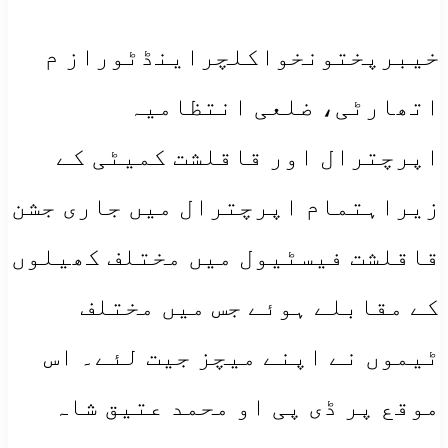
خیبرپختونخواکلچراینڈٹوراز م
اتھارٹی، ضلعی انتظامیہ
اپرچترال اور قاقلشت کمیٹی کے
زیراہتمام اپرچترال میں جاری جشن
قاقلشت فیسٹیول میں مختلف کھیلوں
کے مقابلے ہوئے جس میں مختلف
ٹیموں نے اپنے میچز جیت لئے۔ اس
موقع پر ڈی پی او محمد عتیق شاہ