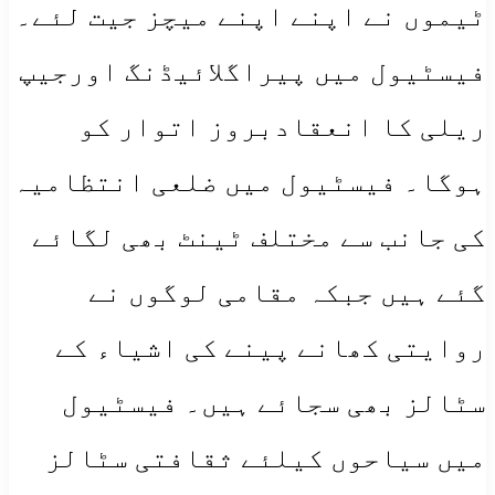
ٹیموں نے اپنے اپنے میچز جیت لئے۔
فیسٹیول میں پیراگلائیڈنگ اورجیپ
ریلی کا انعقادبروز اتوار کو
ہوگا۔ فیسٹیول میں ضلعی انتظامیہ
کی جانب سے مختلف ٹینٹ بھی لگائے
گئے ہیں جبکہ مقامی لوگوں نے
روایتی کھانے پینے کی اشیاء کے
سٹالز بھی سجائے ہیں۔ فیسٹیول
میں سیاحوں کیلئے ثقافتی سٹالز