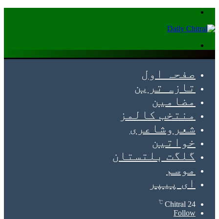
Menu
Search
for
صفحہ اول
تازہ ترین
مضامین
منتخب کالمز
شعروشاعری
خواتین
گلگت بلتستان
موسم
ای پیپر
℃
Chitral
24
Follow