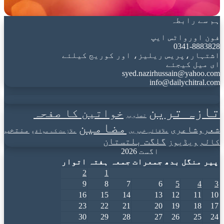
ہم سے رابطہ
فون اورواٹس ایپ
0341-8883828
اشتہار،پریس ریلیز، اور کوریج کیلئے
ای میل کیجئے
syed.nazirhussain@yahoo.com
info@dailychitral.com
تازہ ترین
خواتین کا صفحہ
تصاویر
مضامین
شعروشاعری
منتخب
علاقائی خبریں
ملازمت کے مواقع
گلگت بلتستان
کالم
ویڈیوز
اگست 2026
پیر
منگل
بدھ
جمعرات
جمعہ
ہفتہ
اتوار
2
1
9
8
7
6
5
4
3
16
15
14
13
12
11
10
23
22
21
20
19
18
17
30
29
28
27
26
25
24