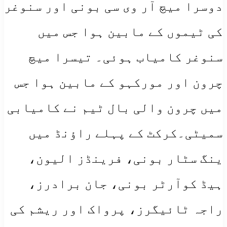
دوسرا میچ آر وی سی بونی اور سنوغر
کی ٹیموں کے مابین ہوا جس میں
سنوغر کامیاب ہوئی۔ تیسرا میچ
چرون اور مورکہو کے مابین ہوا جس
میں چرون والی بال ٹیم نے کامیابی
سمیٹی۔کرکٹ کے پہلے راؤنڈ میں
ینگ سٹار بونی، فرینڈز الیون،
ہیڈ کوآرٹر بونی، جان برادرز،
راجہ ٹائیگرز، پرواک اور ریشم کی