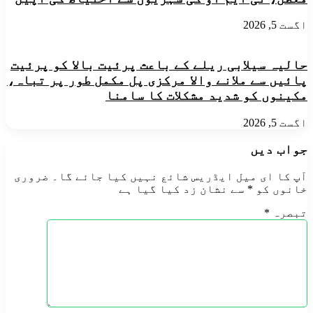
تعریف
اگست 5, 2026
حالیہ سیلابی ریلے کے باعث پرئیت بالا کو پرئیت
پائیں سے ملانے والا مرکزی پل مکمل طور پر تباہ،
مکینوں کو شدید مشکلات کا سامنا
اگست 5, 2026
جواب دیں
آپ کا ای میل ایڈریس شائع نہیں کیا جائے گا۔
ضروری
خانوں کو
*
سے نشان زد کیا گیا ہے
تبصرہ
*