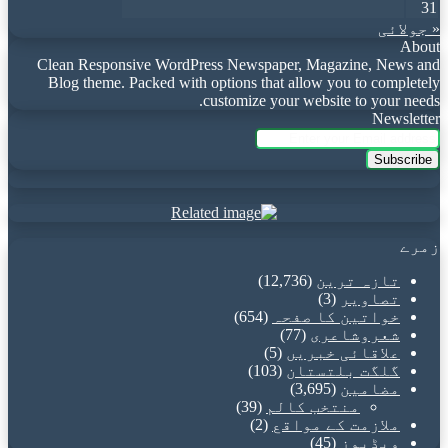
31
« جولائی
About
Clean Responsive WordPress Newspaper, Magazine, News and
Blog theme. Packed with options that allow you to completely
customize your website to your needs.
Newsletter
Enter
your
Email
address
زمرے
تازہ ترین
(12,736)
تصاویر
(3)
خواتین کا صفحہ
(654)
شعروشاعری
(77)
علاقائی خبریں
(5)
گلگت بلتستان
(103)
مضامین
(3,695)
منتخب کالم
(39)
ملازمت کے مواقع
(2)
ویڈیوز
(45)