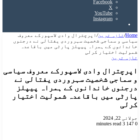
Facebook
X
YouTube
Instagram
Search
for
Home
/
تازہ ترین
/
اپرچترال وادی لاسپورکے معروف
سیاسی و سماجی شخصیت سہروردی یفتالی نے درجنوں
خاندانوں کے ہمراہ پیپلز پارٹی میں باقاعدہ
شمولیت اختیار کرلی
تازہ ترین
اپرچترال وادی لاسپورکے معروف سیاسی
و سماجی شخصیت سہروردی یفتالی نے
درجنوں خاندانوں کے ہمراہ پیپلز
پارٹی میں باقاعدہ شمولیت اختیار
کرلی
جولائی 22, 2024
3 minutes read
147
0