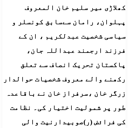
کھلاڑی میر سلیم خان المعروف
پہلوان، رامان سےسابق کونسلر و
سیاسی شخصیت عبدلکریم ، ان کے
فرزند ارجمند عبداللہ جان،
پاکستان تحریک انصاف سے تعلق
رکھنے والے معروف شخصیات حوالدار
زرگر خان ،سرفراز خان نے باقاعدہ
طور پر شمولیت اختیار کی۔ نظامت
کی فرائض (ر)صوبیدارنیت والی