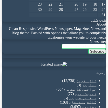
23
22
21
20
19
18
17
30
29
28
27
26
25
24
31
« جولائی
About
Clean Responsive WordPress Newspaper, Magazine, News and
Blog theme. Packed with options that allow you to completely
customize your website to your needs.
Newsletter
Enter
your
Email
address
زمرے
تازہ ترین
(12,738)
تصاویر
(3)
خواتین کا صفحہ
(654)
شعروشاعری
(77)
علاقائی خبریں
(5)
گلگت بلتستان
(103)
مضامین
(3,697)