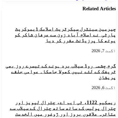
فلسفی
......تحریر:
اور
ظہیر
Related Articles
قانون
الدین
دان۔۔
ڈاکٹر
عنایت
چیرمین سینٹرل سیکرٹریٹ اسلامک ڈیموکریٹ
اللہ
فیضی
پارٹی نے اسلام آباد زون سے عرفان شاکر کو
یوتھ کا پرزیڈنٹ مقرر کر دیا
اگست 7, 2026
گرم چشمہ روڈ سیلاب برد ہونے کے تیسرے روز بھی
ٹریفک کے لئے نہیں کھولا جاسکا۔ عوامی حلقے
پریشان
اگست 6, 2026
ریسکیو 1122، ٹی ایم اے، چترال لیویز اور
چترال پولیس کے ساتھ ساتھ چترال کے سیلاب سے
متاثرہ علاقوں بروز اور ژوغور میں الخدمت