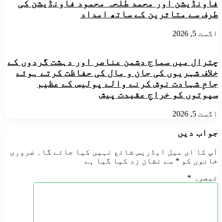
فاونڈیشن اور محمد طلحہ محمود فاونڈیشن کی
طرف سے متاثرین کے ساتھ امداد
اگست 5, 2026
چترال میں سماج دشمن عناصر اور دہشت گردوں کے
خلاف شہریوں کی جان و مال کی حفاظت کرتے ہوئے
جامِ شہادت نوش کرنے والے پولیس کے عظیم
سپوتوں کو خراجِ عقیدت پیش
اگست 5, 2026
جواب دیں
آپ کا ای میل ایڈریس شائع نہیں کیا جائے گا۔
ضروری
خانوں کو
*
سے نشان زد کیا گیا ہے
تبصرہ
*