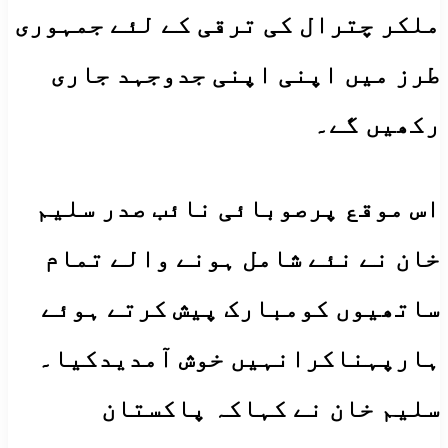
ملکر چترال کی ترقی کے لئے جمہوری
طرز میں اپنی اپنی جدوجہد جاری
رکھیں گے۔
اس موقع پرصوبائی نائب صدر سلیم
خان نے نئے شامل ہونے والے تمام
ساتھیوں کومبارک پیش کرتے ہوئے
ہارپہناکرانہیں خوش آمدیدکیا۔
سلیم خان نے کہاکہ پاکستان