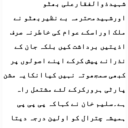
شہیدذوالفقارعلی بھٹو
اورشہیدمحترمہ بے نظیربھٹو نے
ملک اوراسکے عوام کی خاطرنہ صرف
اذیتیں برداشت کیں بلکہ جان کے
نذرانے پیش کرکے اپنے اصولوں پر
کبھی سمجھوتہ نہیں کیاانکایہ مشن
پارٹی ہرورکرکے لئے مشتعل راہ
ہے۔سلیم خان نے کہاکہ پی پی پی
ہمیشہ چترال کو اولین درجہ دیتا