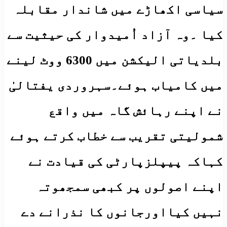
سیاسی اکھاڑے میں شاندار مقابلہ
کیا ۔وہ آزاد اُمیدوار کی حیثیت سے
بلدیاتی الیکشن میں 6300 ووٹ لینے
میں کامیاب ہوئے۔سہروردی یفتالیٰ
نے اپنے رہائش گاہ میں واقع
شمولیتی تقریب سے خطاب کرتے ہوئے
کہاکہ پیپلزپارٹی کی قیادت نے
اپنے اصولوں پر کبھی سمجھوتہ
نہیں کیااورجانوں کا نذرانے دے