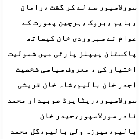
سورلاسپور سے لے کر گشٹ ،رامان
،بایم ،بروک ،ہرچین پھورت کے
عوام نے سہروردی خان کیساتھ
پاکستان پیپلز پارٹی میں شمولیت
اختیار کی ، معروف سیاسی شخصیت
اجدر خان بالیم،شاہ خان قریشی
سورلاسپور،ریٹایرڈ صوبیدار محمد
نادر سورلاسپور،حیدر خان
بالیم،میرزہ ولی بالیم،گل محمد