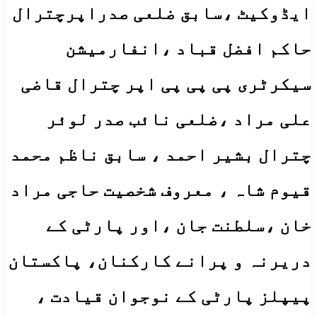
ایڈوکیٹ ،سابق ضلعی صدراپرچترال
حاکم افضل قباد ،انفارمیشن
سیکرٹری پی پی پی اپر چترال قاضی
علی مراد ،ضلعی نائب صدر لوئر
چترال بشیر احمد ، سابق ناظم محمد
قیوم شاہ ، معروف شخصیت حاجی مراد
خان ،سلطنت جان ،اور پارٹی کے
دریرنہ و پرانے کارکنان، پاکستان
پیپلز پارٹی کے نوجوان قیادت ،