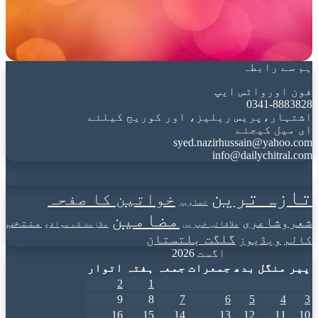
ہم سے رابطہ
فون اورواٹس ایپ
0341-8883828
اشتہار،پریس ریلیز، اور کوریج کیلئے
ای میل کیجئے
syed.nazirhussain@yahoo.com
info@dailychitral.com
تازہ ترین
خواتین کا صفحہ
تصاویر
مضامین
شعروشاعری
منتخب
علاقائی خبریں
ملازمت کے مواقع
گلگت بلتستان
کالم
ویڈیوز
اگست 2026
پیر
منگل
بدھ
جمعرات
جمعہ
ہفتہ
اتوار
2
1
9
8
7
6
5
4
3
16
15
14
13
12
11
10