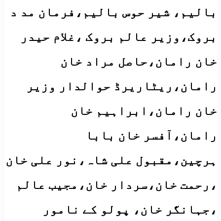
بالیم، شیر حوس بالیم،فرمان مد د
بروک،وزیر عالم بروک ،غلام حیدر
خان رامان،حاصل مراد خان
رامان،ریٹاریرڈ حوالدار وزیر
خان رامان،ابراہیم خان
رامان،آفسر خان بابا
ہرچین،مقبول علی شاہ،نور علی خان
،رحمت خان،سردار خان،مجیب عالم
،جہانگر خان، پولو کے نامور