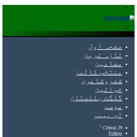
Menu
Search
for
صفحہ اول
تازہ ترین
مضامین
منتخب کالمز
شعروشاعری
خواتین
گلگت بلتستان
موسم
ای پیپر
℃
Chitral
29
Follow