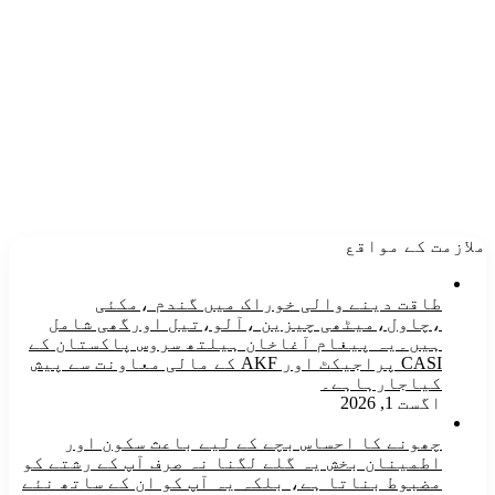
ملازمت کے مواقع
طاقت دینے والی خوراک میں گندم ،مکئی
،چاول،میٹھی چیزین ،آلو،تیل اورگھی شامل
ہیں۔یہ پیغام آغاخان ہیلتھ سروس پاکستان کے
CASI پراجیکٹ اور AKF کے مالی معاونت سے پیش
کیاجارہاہے۔
اگست 1, 2026
چھونے کا احساس بچے کے لیے باعث سکون اور
اطمینان بخش یہ گلے لگنا نہ صرف آپ کے رشتے کو
مضبوط بناتا ہے، بلکہ یہ آپ کو ان کے ساتھ نئے