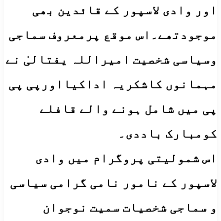
اور وادی لاسپور کے قائدین بھی
موجودتھے۔اس موقع پرمعروف سماجی
وسیاسی شخصیت امیراللہ یفتالیٰ نے
مہمانوں کاشکریہ اداکیااورپی پی
پی میں شامل ہونے والے قافلے
کومبارک باددی۔
اس شمولیتی پروگرام میں وادی
لاسپور کے نامور نامی گرامی سیاسی
و سماجی شخصیات سمیت نوجوان