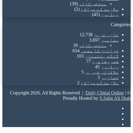
منتخب کالم
(39)
ملازمت کے مواقع
(2)
ویڈیوز
(45)
Categories
تازہ ترین
12,738
مضامین
3,697
منتخب کالم
39
خواتین کا صفحہ
654
گلگت بلتستان
103
شعروشاعری
77
ویڈیوز
45
علاقائی خبریں
5
تصاویر
3
ملازمت کے مواقع
2
Daily Chitral Online
|
© Copyright 2026, All Rights Reserved |
Proudly Hosted by
S.Sabir Ali Shah
Facebook
X
YouTube
Instagram