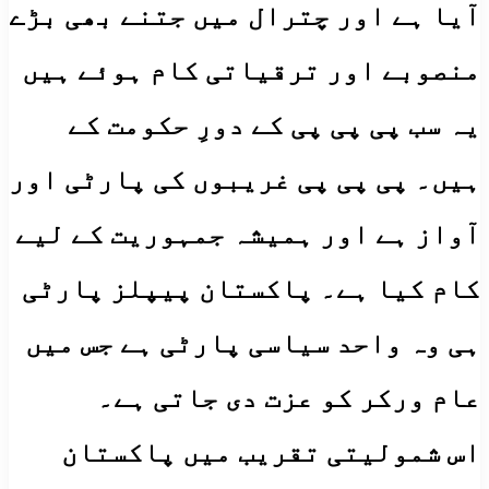
آیا ہے اور چترال میں جتنے بھی بڑے
منصوبے اور ترقیاتی کام ہوئے ہیں
یہ سب پی پی پی کے دورِ حکومت کے
ہیں۔ پی پی پی غریبوں کی پارٹی اور
آواز ہے اور ہمیشہ جمہوریت کے لیے
کام کیا ہے۔ پاکستان پیپلز پارٹی
ہی وہ واحد سیاسی پارٹی ہے جس میں
عام ورکر کو عزت دی جاتی ہے۔
اس شمولیتی تقریب میں پاکستان