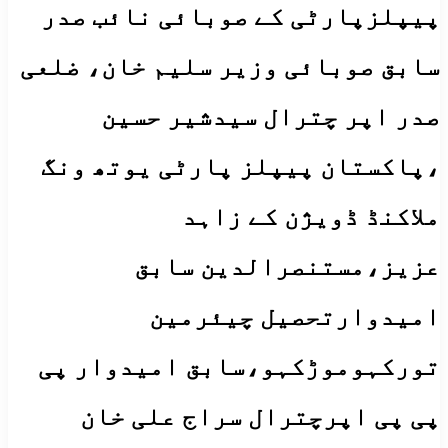
پیپلزپارٹی کے صوبائی نائب صدر
سابق صوبائی وزیر سلیم خان، ضلعی
صدر اپر چترال سیدشیر حسین
،پاکستان پیپلز پارٹی یوتھ ونگ
ملاکنڈ ڈویژن کے زاہد
عزیز،مستنصرالدین سابق
امیدوارتحصیل چیئرمین
تورکہوموڑکہو،سابق امیدوار پی
پی پی اپرچترال سراج علی خان