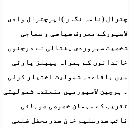
چترال (نامہ نگار )اپرچترال وادی
لاسپورکے معروف سیاسی و سماجی
شخصیت سہروردی یفتالی نے درجنوں
خاندانوں کے ہمراہ پیپلز پارٹی
میں باقاعدہ شمولیت اختیار کرلی
۔ ہرچین لاسپورمیں منعقدہ شمولیتی
تقریب کے مہمان خصوصی صوبائی
نائب صدرسلیم خان صدرمحفل ضلعی