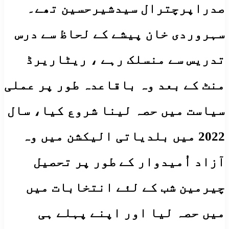
صدراپرچترال سیدشیرحسین تھے۔
سہروردی خان پیشے کے لحاظ سے درس
تدریس سے منسلک رہے ، ریٹاریرڈ
منٹ کے بعد وہ باقاعدہ طور پر عملی
سیاست میں حصہ لینا شروع کیا، سال
2022 میں بلدیاتی الیکشن میں وہ
آزاد اُمیدوار کے طور پر تحصیل
چیرمین شب کے لئے انتخابات میں
میں حصہ لیا اور اپنے پہلے ہی