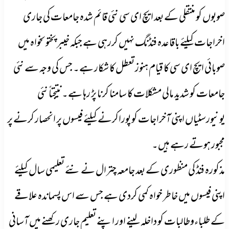
صوبوں کو منتقلی کے بعد ایچ ای سی نئی قائم شدہ جامعات کی جاری
اخراجات کیلئے باقاعدہ فنڈنگ نہیں کررہی ہے جبکہ خیبر پختوںخواہ میں
صوبائی ایچ ای سی کا قیام ہنوز تعطل کا شکار ہے۔ جس کی وجہ سے نئی
جامعات کو شدید مالی مشکلات کا سامنا کرنا پڑ رہا ہے۔ نتیجتاً نئی
یونیورسٹیاں اپنی آخراجات کو پوراکرنے کیلئے فیسوں پر انحصار کرنے پر
مجبور ہوتے رہے ہیں۔
مذکورہ فنڈ کی منظوری کے بعد جامعہ چترال نے نئے تعلیمی سال کیلئے
اپنی فیسوں میں خاطر خواہ کمی کردی ہے جس سے اس پسماندہ علاقے
کے طلباءوطالبات کو داخلہ لینے اور اپنے تعلیم جاری رکھنے میں آسانی