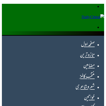
Menu
Search
for
صفحہ اول
تازہ ترین
مضامین
منتخب کالمز
شعروشاعری
خواتین