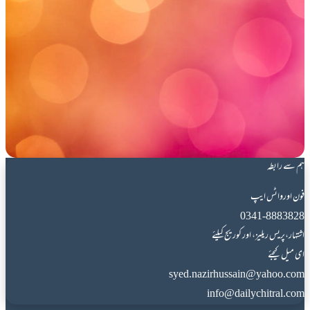
ہم سے رابطہ
فون اورواٹس ایپ
0341-8883828
اشتہار،پریس ریلیز، اور کوریج کیلئے
ای میل کیجئے
syed.nazirhussain@yahoo.com
info@dailychitral.com