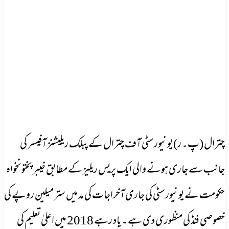
چترال (پ۔ر) یونیورسٹی آف چترال کے پبلک ریلیشنز آفیسر کی
جانب سے جاری ہونے والی ایک پریس ریلیز کے مطابق خیبر پختونخواہ
حکومت نے یونیورسٹی کی جاری آخراجات کی مد میں ستر میلین روپے کی
خصوصی فنڈ کی منظوری دی ہے۔ یاد رہے 2018 میں اعلیٰ تعلیم کی