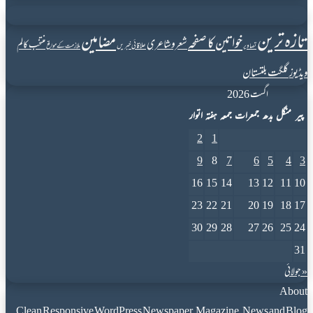
تازہ ترین
مضامین
خواتین کا صفحہ
شعروشاعری
منتخب کالم
علاقائی خبریں
تصاویر
ملازمت کے مواقع
گلگت بلتستان
ویڈیوز
اگست 2026
پیر
منگل
بدھ
جمعرات
جمعہ
ہفتہ
اتوار
2
1
9
8
7
6
5
4
3
16
15
14
13
12
11
10
23
22
21
20
19
18
17
30
29
28
27
26
25
24
31
« جولائی
About
Clean Responsive WordPress Newspaper, Magazine, News and Blog