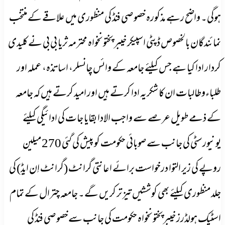
ہوگی۔ واضح رہے مذکورہ خصوصی فنڈ کی منظوری میں علاقے کےمنتخب
نمائندگان بالخصوص ڈپٹی اسپیکر خیبر پختونخواہ محترمہ ثریا بی بی نے کلیدی
کردار ادا کیا ہے جس کیلئے جامعہ کے وائس چانسلر، اساتذہ، عملہ اور
طلباءوطالبات ان کا شکریہ ادا کرتے ہیں اور امید کرتے ہیں کہ جامعہ
کے ذمے طویل عرصے سے واجب الادا بقایا جات کی ادائیگی کیلئے
یونیورسٹی کی جانب سے صوبائی حکومت کو پیش کی گئی 270 میلین
روپے کی زیر التوا درخواست برائے اعانتی گرانٹ (گرانٹ اِن ایڈ) کی
جلد منظوری کیلئے بھی کوششیں تیز تر کریں گے۔ جامعہ چترال کے تمام
اسٹیک ہولڈرز خیبرپختونخواہ حکومت کی جانب سےخصوصی فنڈ کی