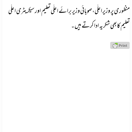
منظوری پر وزیراعلٰی، صوبائی وزیر برائے اعلٰی تعلیم اور سیکریٹری اعلٰی
تعلیم کابھی شکریہ ادا کرتے ہیں۔