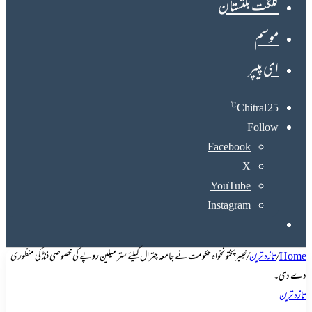
گلگت بلتستان
موسم
ای پیپر
℃
Chitral
25
Follow
Facebook
X
YouTube
Instagram
Search
for
Home
/
تازہ ترین
/
خیبرپختونخواہ حکومت نے جامعہ چترال کیلئے ستر میلین روپے کی خصوصی فنڈ کی منظوری
دے دی۔
تازہ ترین