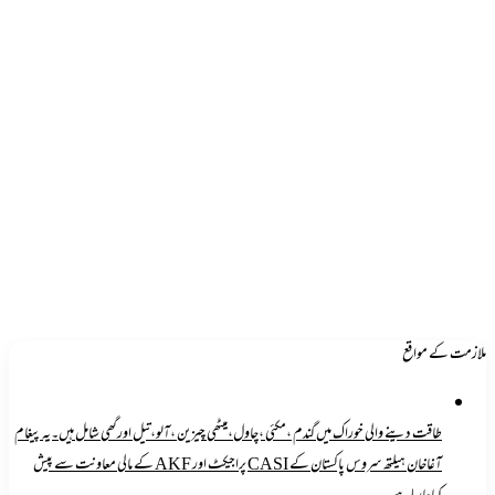
ملازمت کے مواقع
طاقت دینے والی خوراک میں گندم ،مکئی ،چاول،میٹھی چیزین ،آلو،تیل اورگھی شامل ہیں۔یہ پیغام
آغاخان ہیلتھ سروس پاکستان کے CASI پراجیکٹ اور AKF کے مالی معاونت سے پیش