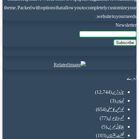
theme. Packed with options that allow you to completely customize your
website to your needs.
Newsletter
Enter
your
Email
address
زمرے
تازہ ترین
(12,744)
تصاویر
(3)
خواتین کا صفحہ
(654)
شعروشاعری
(77)
علاقائی خبریں
(5)
گلگت بلتستان
(103)