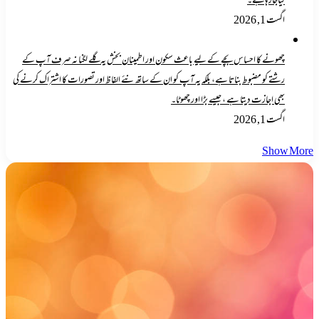
کیاجارہاہے۔
اگست 1, 2026
چھونے کا احساس بچے کے لیے باعث سکون اور اطمینان بخش یہ گلے لگنا نہ صرف آپ کے
رشتے کو مضبوط بناتا ہے، بلکہ یہ آپ کو ان کے ساتھ نئے الفاظ اور تصورات کا اشتراک کرنے کی
بھی اجازت دیتا ہے ، جیسے بڑا اور چھوٹا۔
اگست 1, 2026
Show More