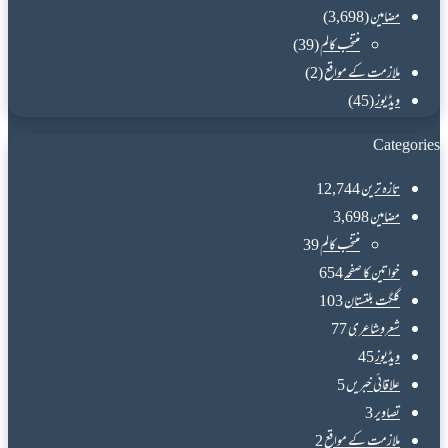
مضامین
(3,698)
منتخب کالم
(39)
ملازمت کے مواقع
(2)
ویڈیوز
(45)
Categories
تازہ ترین
12,744
مضامین
3,698
منتخب کالم
39
خواتین کا صفحہ
654
گلگت بلتستان
103
شعروشاعری
77
ویڈیوز
45
علاقائی خبریں
5
تصاویر
3
ملازمت کے مواقع
2